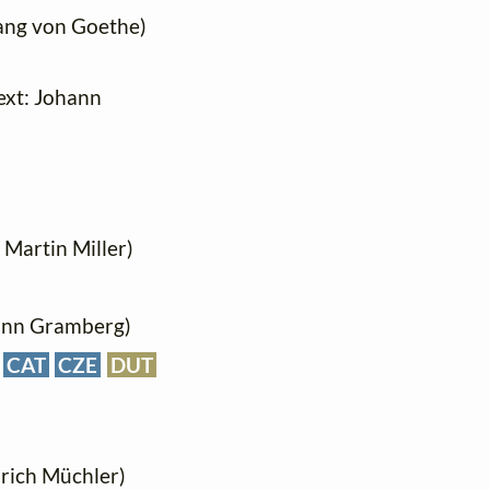
gang von Goethe)
Text: Johann
 Martin Miller)
ann Gramberg)
)
CAT
CZE
DUT
edrich Müchler)