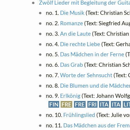
Zwölf Lieder mit Begleitung der Guit
no. 1.
Die Musik
(Text: Christian S
no. 2.
Romanze
(Text: Siegfried A
no. 3.
An die Laute
(Text: Christian
no. 4.
Die rechte Liebe
(Text: Ger
no. 5.
Das Mädchen in der Ferne
(T
no. 6.
Das Grab
(Text: Christian Sc
no. 7.
Worte der Sehnsucht
(Text: 
no. 8.
Die Blumen und die Mädche
no. 9.
Erlkönig
(Text: Johann Wolf
FIN
FRE
FRE
FRI
ITA
ITA
LI
no. 10.
Frühlingslied
(Text: Julie v
no. 11.
Das Mädchen aus der Fre