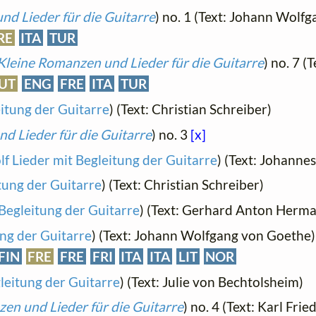
d Lieder für die Guitarre
) no. 1 (Text: Johann Wolf
RE
ITA
TUR
Kleine Romanzen und Lieder für die Guitarre
) no. 7 (
UT
ENG
FRE
ITA
TUR
itung der Guitarre
) (Text: Christian Schreiber)
d Lieder für die Guitarre
) no. 3
[x]
f Lieder mit Begleitung der Guitarre
) (Text: Johannes
tung der Guitarre
) (Text: Christian Schreiber)
Begleitung der Guitarre
) (Text: Gerhard Anton Herm
ung der Guitarre
) (Text: Johann Wolfgang von Goethe
FIN
FRE
FRE
FRI
ITA
ITA
LIT
NOR
leitung der Guitarre
) (Text: Julie von Bechtolsheim)
en und Lieder für die Guitarre
) no. 4 (Text: Karl Fri