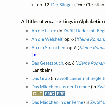
no. 12.
Der Sänger
(Text: Christian
All titles of vocal settings in Alphabetic 
An die Laute
(in
Zwölf Lieder mit Beg
An die Weisheit
, op. 6 (
Kleine Romanz
An ein Sternchen
, op. 6 (
Kleine Roman
[x]
Das Gesetzbuch
, op. 6 (
Kleine Romanz
Langbein)
Das Grab
(in
Zwölf Lieder mit Beglei
Das Mädchen aus der Fremde
(in
Zwö
DUT
ENG
FRE
Das Mädchen in der Ferne
(in
Zwölf L