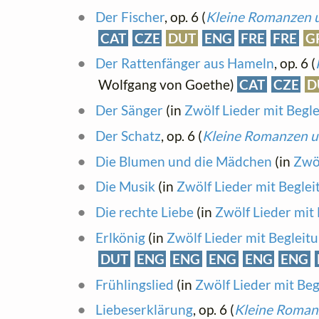
Der Fischer
, op. 6 (
Kleine Romanzen un
CAT
CZE
DUT
ENG
FRE
FRE
G
Der Rattenfänger aus Hameln
, op. 6 (
Wolfgang von Goethe)
CAT
CZE
D
Der Sänger
(in
Zwölf Lieder mit Begle
Der Schatz
, op. 6 (
Kleine Romanzen un
Die Blumen und die Mädchen
(in
Zwöl
Die Musik
(in
Zwölf Lieder mit Beglei
Die rechte Liebe
(in
Zwölf Lieder mit 
Erlkönig
(in
Zwölf Lieder mit Begleit
DUT
ENG
ENG
ENG
ENG
ENG
Frühlingslied
(in
Zwölf Lieder mit Beg
Liebeserklärung
, op. 6 (
Kleine Romanz