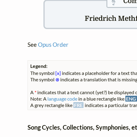
𝄞
Com
Friedrich Methfe
See
Opus Order
Legend:
The symbol
[x]
indicates a placeholder for a text tha
The symbol
⊗
indicates a translation that is missing
A
*
indicates that a text cannot (yet?) be displayed o
Note: A
language code
in a blue rectangle like
ENG
A grey rectangle like
FRE
indicates a particular tran
Song Cycles, Collections, Symphonies, et