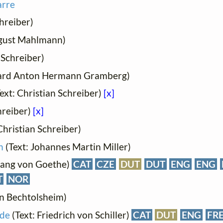
arre
chreiber)
ugust Mahlmann)
 Schreiber)
hard Anton Hermann Gramberg)
ext: Christian Schreiber)
[x]
hreiber)
[x]
Christian Schreiber)
n
(Text: Johannes Martin Miller)
gang von Goethe)
CAT
CZE
DUT
DUT
ENG
ENG
T
NOR
on Bechtolsheim)
mde
(Text: Friedrich von Schiller)
CAT
DUT
ENG
FR