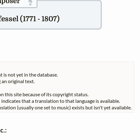
𝄞
poser
ssel (1771 - 1807)
t is not yet in the database.
 an original text.
n this site because of its copyright status.
indicates that a translation to that language is available.
slation (usually one set to music) exists but isn't yet available.
c.: