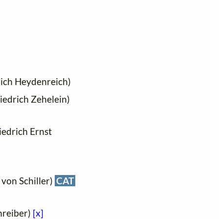
nrich Heydenreich)
Friedrich Zehelein)
riedrich Ernst
h von Schiller)
CAT
chreiber)
[x]