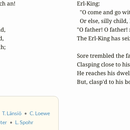
ch an!

Erl-King:

  "O come and go wit
  Or else, silly child
d,

"O father! O father!
,

The Erl-King has seiz
h;

Sore trembled the fat
Clasping close to hi
He reaches his dwell
But, clasp'd to his 
•
T. Länsiö
•
C. Loewe
öter
•
L. Spohr