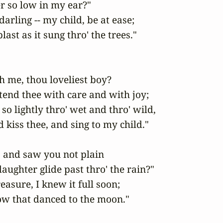
 so low in my ear?"

darling -- my child, be at ease;

ast as it sung thro' the trees."

h me, thou loveliest boy?

tend thee with care and with joy;

 so lightly thro' wet and thro' wild,

 kiss thee, and sing to my child."

, and saw you not plain

aughter glide past thro' the rain?"

asure, I knew it full soon;

ow that danced to the moon."
