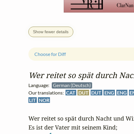
Show fewer details
Choose for Diff
Wer reitet so spät durch Na
Language:
German (Deutsch)
Our translations:
CAT
DUT
DUT
ENG
ENG
E
LIT
NOR
Wer reitet so spät durch Nacht und Wi
Es ist der Vater mit seinem Kind;
