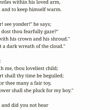
stles within his loved arm,

, and to keep himself warm.

! see yonder!" he says;

ost thou fearfully gaze?"

 with his crown and his shroud."

t a dark wreath of the cloud."



 me, thou loveliest child;

t shall thy time be beguiled;

r thee many a fair toy,

ower shall she pluck for my boy."

, and did you not hear
