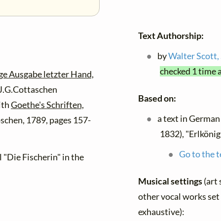
Text Authorship:
by
Walter Scott, 
checked 1 time a
ge Ausgabe letzter Hand,
r J.G.Cottaschen
Based on:
ith
Goethe's Schriften,
a text in German
öschen, 1789, pages 157-
1832), "Erlkönig
Go to the t
 "Die Fischerin" in the
Musical settings
(art
other vocal works set 
exhaustive):