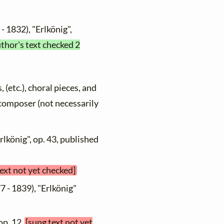
- 1832), "Erlkönig",
uthor's text checked 2
, (etc.), choral pieces, and
y composer (not necessarily
rlkönig", op. 43, published
text not yet checked]
7 - 1839), "Erlkönig"
 op. 12
[sung text not yet