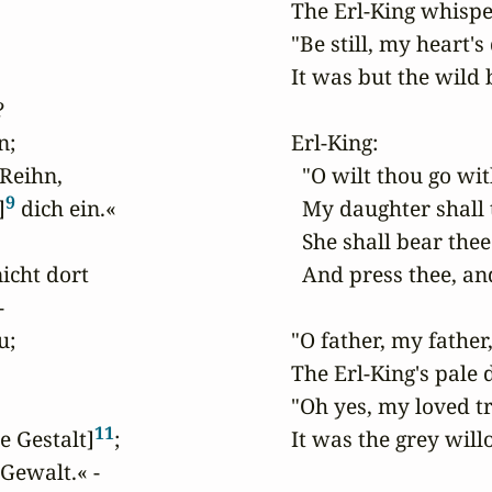
The Erl-King whisper
"Be still, my heart's 
It was but the wild bl


;

Erl-King:

Reihn,

  "O wilt thou go wit
9
]
 dich ein.«

  My daughter shall 
  She shall bear thee
icht dort

  And press thee, and


;

"O father, my father
The Erl-King's pale d
"Oh yes, my loved tre
11
e Gestalt]
;

It was the grey will
Gewalt.« -
