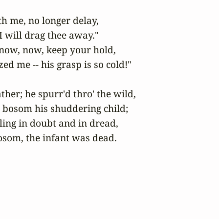
h me, no longer delay,

, I will drag thee away."

 now, now, keep your hold,

ed me -- his grasp is so cold!"

her; he spurr'd thro' the wild,

s bosom his shuddering child;

ing in doubt and in dread,

bosom, the infant was dead.