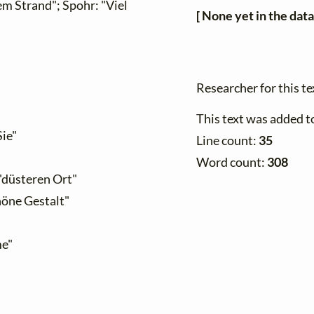
m Strand"; Spohr: "Viel
[ None yet in the data
Researcher for this te
This text was added t
Sie"
Line count:
35
Word count:
308
 "düsteren Ort"
chöne Gestalt"
me"