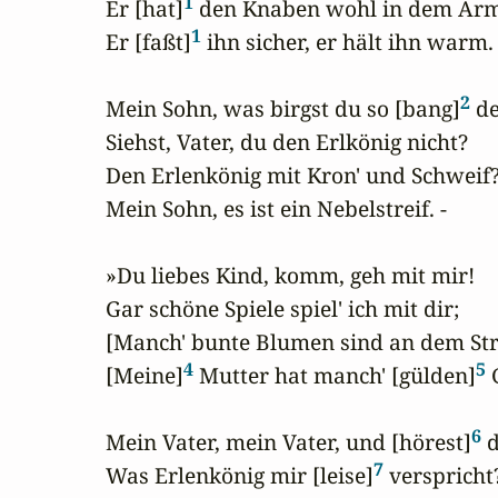
1
Er [hat]
 den Knaben wohl in dem Arm
1
Er [faßt]
 ihn sicher, er hält ihn warm.

2
Mein Sohn, was birgst du so [bang]
 de
Siehst, Vater, du den Erlkönig nicht?

Den Erlenkönig mit Kron' und Schweif?
Mein Sohn, es ist ein Nebelstreif. -

»Du liebes Kind, komm, geh mit mir!

Gar schöne Spiele spiel' ich mit dir;

[Manch' bunte Blumen sind an dem St
4
5
[Meine]
 Mutter hat manch' [gülden]
 
6
Mein Vater, mein Vater, und [hörest]
 
7
Was Erlenkönig mir [leise]
 verspricht?