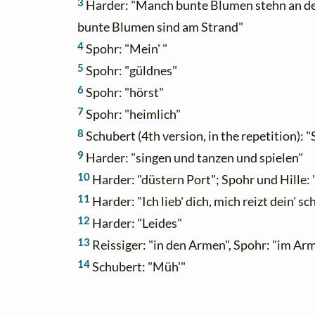
3
Harder: "Manch bunte Blumen stehn an de
bunte Blumen sind am Strand"
4
Spohr: "Mein' "
5
Spohr: "güldnes"
6
Spohr: "hörst"
7
Spohr: "heimlich"
8
Schubert (4th version, in the repetition): "
9
Harder: "singen und tanzen und spielen"
10
Harder: "düstern Port"; Spohr und Hille:
11
Harder: "Ich lieb' dich, mich reizt dein' s
12
Harder: "Leides"
13
Reissiger: "in den Armen", Spohr: "im Ar
14
Schubert: "Müh'"