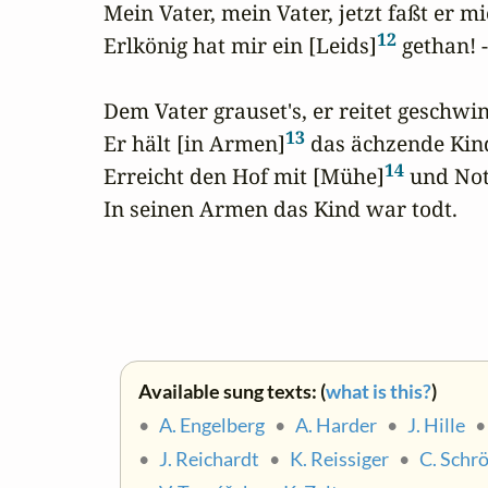
Mein Vater, mein Vater, jetzt faßt er mi
12
Erlkönig hat mir ein [Leids]
 gethan! -

Dem Vater grauset's, er reitet geschwin
13
Er hält [in Armen]
 das ächzende Kind
14
Erreicht den Hof mit [Mühe]
 und Not
In seinen Armen das Kind war todt.
Available sung texts: (
what is this?
)
•
A. Engelberg
•
A. Harder
•
J. Hille
•
J. Reichardt
•
K. Reissiger
•
C. Schr