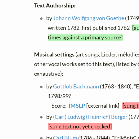
Text Authorship:
by
Johann Wolfgang von Goethe
(1749 
written 1782, first published 1782
[a
times against a primary source]
Musical settings
(art songs, Lieder, mélodies
other vocal works set to this text), listed b
exhaustive):
by
Gottlob Bachmann
(1763 - 1840), "E
1798/99?
Score:
IMSLP
[external link]
[sung 
by
(Carl) Ludwig (Heinrich) Berger
(177
[sung text not yet checked]
by
Carl Blum
(1786 - 1844), "Erlkönig",