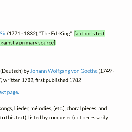
Sir
(1771 - 1832), "The Erl-King"
[author's text
gainst a primary source]
 (Deutsch) by
Johann Wolfgang von Goethe
(1749 -
", written 1782, first published 1782
ext page.
 songs, Lieder, mélodies, (etc.), choral pieces, and
to this text), listed by composer (not necessarily