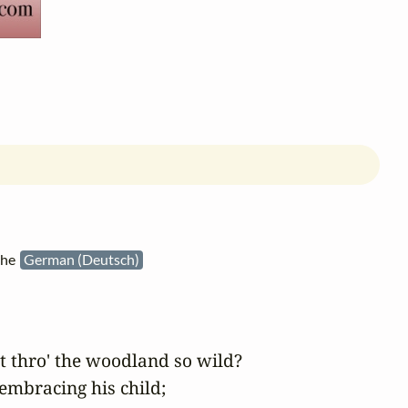
the
German (Deutsch)
 thro' the woodland so wild?

 embracing his child;
