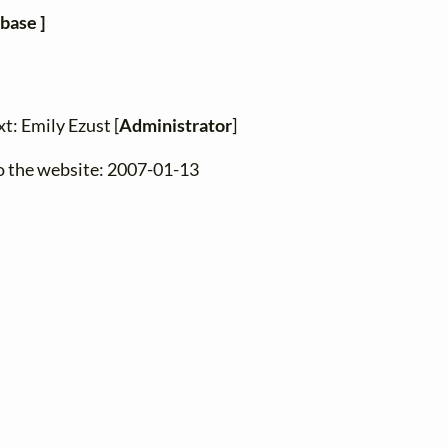
base ]
xt: Emily Ezust [
Administrator
]
o the website: 2007-01-13