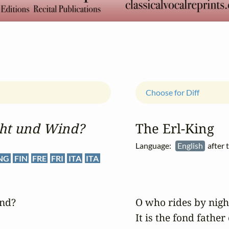
Choose for Diff
cht und Wind?
The Erl‑King
Language:
English
after 
NG
FIN
FRE
FRI
ITA
ITA
nd?

O who rides by night
It is the fond father