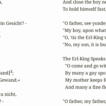
,

And close the boy ne
To hold himself fast
in Gesicht? -

"O father, see yonder
"My boy, upon what d


"O, 'tis the Erl-King
"No, my son, it is bu
The Erl-King Speaks:
  "O come and go with
3
rand]
;

  By many a gay spor
Gewand.«

  My mother keeps fo
  And many a fine fl
du nicht,

 -

"O father, my father