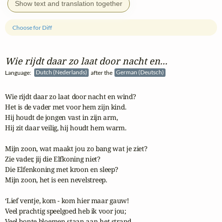
Show text and translation together
Choose for Diff
Wie rijdt daar zo laat door nacht en...
Language:
Dutch (Nederlands)
after the
German (Deutsch)
Wie rijdt daar zo laat door nacht en wind?

Het is de vader met voor hem zijn kind.

Hij houdt de jongen vast in zijn arm,

Hij zit daar veilig, hij houdt hem warm.

Mijn zoon, wat maakt jou zo bang wat je ziet?

Zie vader, jij die Elfkoning niet?

Die Elfenkoning met kroon en sleep?

Mijn zoon, het is een nevelstreep.

‘Lief ventje, kom - kom hier maar gauw!

Veel prachtig speelgoed heb ik voor jou;

Veel bonte bloemen staan aan het strand,
