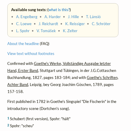
Available sung texts: (
what is this?
)
•
A. Engelberg
•
A. Harder
•
J. Hille
•
T. Länsiö
•
C. Loewe
•
J. Reichardt
•
K. Reissiger
•
C. Schröter
•
L. Spohr
•
V. Tomášek
•
K. Zelter
About the headline
(FAQ)
View text without footnotes
Confirmed with
Goethe's Werke, Vollständige Ausgabe letzter
Hand, Erster Band
, Stuttgart und Tübingen, in der J.G.Cottaschen
Buchhandlung, 1827, pages 183-184; and with
Goethe's Schriften,
Achter Band
, Leipzig, bey Georg Joachim Göschen, 1789, pages
157-158.
First published in 1782 in Goethe's Singspiel "Die Fischerin" in the
introductory scene (Dortchen's song).
1
Schubert (first version), Spohr: "hält"
2
Spohr: "scheu"