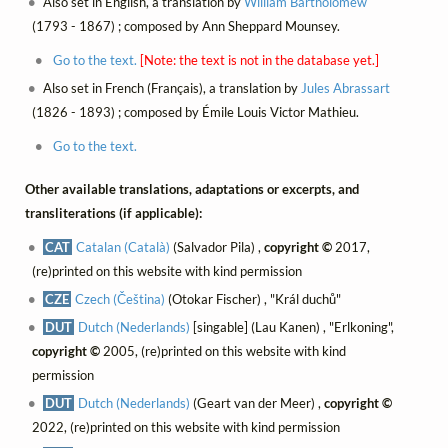
Also set in English, a translation by
William Bartholomew
(1793 - 1867) ; composed by Ann Sheppard Mounsey.
Go to the text.
[Note: the text is not in the database yet.]
Also set in French (Français), a translation by
Jules Abrassart
(1826 - 1893) ; composed by Émile Louis Victor Mathieu.
Go to the text.
Other available translations, adaptations or excerpts, and
transliterations (if applicable):
CAT
Catalan (Català)
(Salvador Pila) ,
copyright ©
2017,
(re)printed on this website with kind permission
CZE
Czech (Čeština)
(Otokar Fischer) , "Král duchů"
DUT
Dutch (Nederlands)
[singable] (Lau Kanen) , "Erlkoning",
copyright ©
2005, (re)printed on this website with kind
permission
DUT
Dutch (Nederlands)
(Geart van der Meer) ,
copyright ©
2022, (re)printed on this website with kind permission