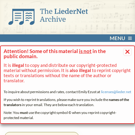
MENU
×
Attention! Some of this material
is not
in the
public domain.
It is
illegal
to copy and distribute our copyright-protected
material without permission. It is
also illegal
to reprint copyright
texts or translations without the name of the author or
translator.
To inquire about permissions and rates, contact Emily Ezust at
licenses@
lieder.
net
If you wish to reprint translations, please make sure you include the
names of the
translators
in your email. They are below each translation.
Note: You
must
use the copyright symbol © when you reprint copyright-
protected material.