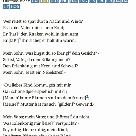
Our translations:
CAT
DUT
DUT
ENG
ENG
ENG
FIN
FRE
FRI
ITA
ITA
LIT
NOR
Wer reitet so spät durch Nacht und Wind?

Es ist der Vater mit seinem Kind;

1
Er [hat]
 den Knaben wohl in dem Arm,

1
Er [faßt]
 ihn sicher, er hält ihn warm.

2
Mein Sohn, was birgst du so [bang]
 dein Gesicht? -

Siehst, Vater, du den Erlkönig nicht?

Den Erlenkönig mit Kron' und Schweif?

Mein Sohn, es ist ein Nebelstreif. -

»Du liebes Kind, komm, geh mit mir!

Gar schöne Spiele spiel' ich mit dir;

3
[Manch' bunte Blumen sind an dem Strand]
;

4
5
[Meine]
 Mutter hat manch' [gülden]
 Gewand.«

6
Mein Vater, mein Vater, und [hörest]
 du nicht,

7
Was Erlenkönig mir [leise]
 verspricht? -

Sey ruhig, bleibe ruhig, mein Kind;

In dürren Blättern säuselt der Wind. -
