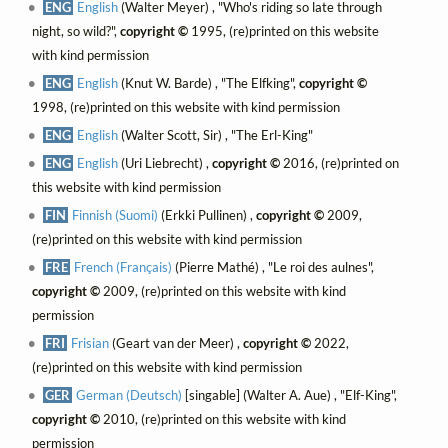
ENG
English
(Walter Meyer) , "Who's riding so late through
night, so wild?",
copyright ©
1995, (re)printed on this website
with kind permission
ENG
English
(Knut W. Barde) , "The Elfking",
copyright ©
1998, (re)printed on this website with kind permission
ENG
English
(Walter Scott, Sir) , "The Erl-King"
ENG
English
(Uri Liebrecht) ,
copyright ©
2016, (re)printed on
this website with kind permission
FIN
Finnish (Suomi)
(Erkki Pullinen) ,
copyright ©
2009,
(re)printed on this website with kind permission
FRE
French (Français)
(Pierre Mathé) , "Le roi des aulnes",
copyright ©
2009, (re)printed on this website with kind
permission
FRI
Frisian
(Geart van der Meer) ,
copyright ©
2022,
(re)printed on this website with kind permission
GER
German (Deutsch)
[singable] (Walter A. Aue) , "Elf-King",
copyright ©
2010, (re)printed on this website with kind
permission