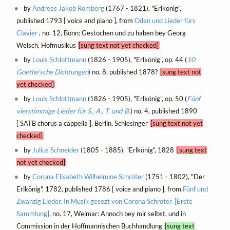
by
Andreas Jakob Romberg
(1767 - 1821), "Erlkönig",
published 1793 [ voice and piano ], from
Oden und Lieder fürs
Clavier
, no. 12, Bonn: Gestochen und zu haben bey Georg
Welsch, Hofmusikus
[sung text not yet checked]
by
Louis Schlottmann
(1826 - 1905), "Erlkönig", op. 44 (
10
Goethe'sche Dichtungen
) no. 8, published 1878?
[sung text not
yet checked]
by
Louis Schlottmann
(1826 - 1905), "Erlkönig", op. 50 (
Fünf
vierstimmige Lieder für S., A., T. und B.
) no. 4, published 1890
[ SATB chorus a cappella ], Berlin, Schlesinger
[sung text not yet
checked]
by
Julius Schneider
(1805 - 1885), "Erlkönig", 1828
[sung text
not yet checked]
by
Corona Elisabeth Wilhelmine Schröter
(1751 - 1802), "Der
Erlkönig", 1782, published 1786 [ voice and piano ], from
Fünf und
Zwanzig Lieder. In Musik gesezt von Corona Schröter. [Erste
Sammlung]
, no. 17, Weimar: Annoch bey mir selbst, und in
Commission in der Hoffmannischen Buchhandlung
[sung text