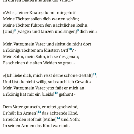
»Willst, feiner Knabe, du mit mir gehn?

Meine Töchter sollen dich warten schön;

Meine Töchter führen den nächtlichen Reihn,

8
9
[Und]
 [wiegen und tanzen und singen]
 dich ein.«

Mein Vater, mein Vater, und siehst du nicht dort

10
Erlkönigs Töchter am [düstern Ort]
? -

Mein Sohn, mein Sohn, ich seh' es genau;

Es scheinen die alten Weiden so grau. -

11
»[Ich liebe dich, mich reizt deine schöne Gestalt]
;

Und bist du nicht willig, so brauch' ich Gewalt.« -

Mein Vater, mein Vater, jetzt faßt er mich an!

12
Erlkönig hat mir ein [Leids]
 gethan! -

Dem Vater grauset's, er reitet geschwind,

13
Er hält [in Armen]
 das ächzende Kind,

14
Erreicht den Hof mit [Mühe]
 und Noth;

In seinen Armen das Kind war todt.