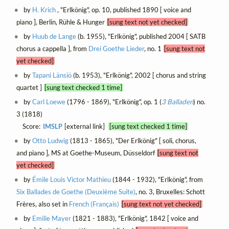
by
H. Krich
, "Erlkönig", op. 10, published 1890 [ voice and
piano ], Berlin, Rühle & Hunger
[sung text not yet checked]
by
Huub de Lange
(b. 1955), "Erlkönig", published 2004 [ SATB
chorus a cappella ], from
Drei Goethe Lieder
, no. 1
[sung text not
yet checked]
by
Tapani Länsiö
(b. 1953), "Erlkönig", 2002 [ chorus and string
quartet ]
[sung text checked 1 time]
by
Carl Loewe
(1796 - 1869), "Erlkönig", op. 1 (
3 Balladen
) no.
3 (1818)
Score:
IMSLP
[external link]
[sung text checked 1 time]
by
Otto Ludwig
(1813 - 1865), "Der Erlkönig" [ soli, chorus,
and piano ], MS at Goethe-Museum, Düsseldorf
[sung text not
yet checked]
by
Émile Louis Victor Mathieu
(1844 - 1932), "Erlkönig", from
Six Ballades de Goethe (Deuxième Suite)
, no. 3, Bruxelles: Schott
Frères, also set in
French (Français)
[sung text not yet checked]
by
Emilie Mayer
(1821 - 1883), "Erlkönig", 1842 [ voice and