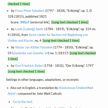
checked 1 time]
by
Franz Peter Schubert
(1797 - 1828), "Erlkönig", op. 1, D
328 (1815), published 1821
Score:
IMSLP
[external link]
[sung text checked 1 time]
by
Louis [Ludwig] Spohr
(1784 - 1859), "Erlkönig", op. 154 no.
4 (1856), from
Sechs Lieder für Bariton mit Begleitung von
Violine und Klavier
, no. 4
[sung text checked 1 time]
by
Václav Jan Křtitel Tomášek
(1774 - 1850), "Erlkönig", op.
59 (
Gedichte von Goethe: VII
) no. 1 (1815?)
[sung text checked
1 time]
by
Karl Friedrich Zelter
(1758 - 1832), "Der Erlkönig", 1797
[sung text checked 1 time]
Settings in other languages, adaptations, or excerpts:
Also set in English, a translation by
Anonymous/Unidentified
Artist
; composed by John Wall Callcott.
Go to the text.