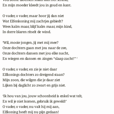
En mijn moeder kleedt jou in goud en kant.

O vader, o vader, maar hoor jij dan niet

Wat Elfenkoning mij zachtjes gebiedt?

Wees kalm maar, blijf kalm maar, mijn kind,

In dorre blaren ritselt de wind.

‘Wil, mooie jongen, jij met mij mee?

Onze dochters gaan met jou naar de zee,

Onze dochters dansen met jou elke nacht,

En wiegen en dansen en zingen “slaap zacht!” ‘

O vader, o vader, en zie je niet daar

Elfkonings dochters zo dreigend staan?

Mijn zoon, die wilgen die je daar ziet

Lijken bij daglicht zo zwart en grijs niet.

‘Ik hou van jou, jouw schoonheid is enkel wat telt,

En wil je niet komen, gebruik ik geweld!’

O vader, o vader, nu valt hij mij aan,

Elfkoning heeft mij nu pijn gedaan!
