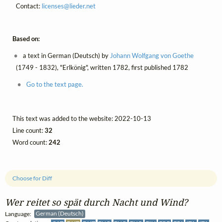
Contact:
licenses@
lieder.
net
Based on:
a text in German (Deutsch) by
Johann Wolfgang von Goethe
(1749 - 1832), "Erlkönig", written 1782, first published 1782
Go to the text page.
This text was added to the website: 2022-10-13
Line count:
32
Word count:
242
Choose for Diff
Wer reitet so spät durch Nacht und Wind?
Language:
German (Deutsch)