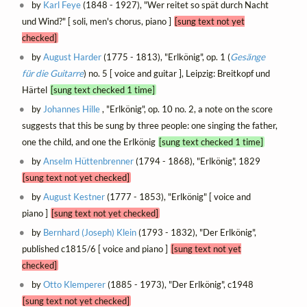
by
Karl Feye
(1848 - 1927), "Wer reitet so spät durch Nacht
und Wind?" [ soli, men's chorus, piano ]
[sung text not yet
checked]
by
August Harder
(1775 - 1813), "Erlkönig", op. 1 (
Gesänge
für die Guitarre
) no. 5 [ voice and guitar ], Leipzig: Breitkopf und
Härtel
[sung text checked 1 time]
by
Johannes Hille
, "Erlkönig", op. 10 no. 2, a note on the score
suggests that this be sung by three people: one singing the father,
one the child, and one the Erlkönig
[sung text checked 1 time]
by
Anselm Hüttenbrenner
(1794 - 1868), "Erlkönig", 1829
[sung text not yet checked]
by
August Kestner
(1777 - 1853), "Erlkönig" [ voice and
piano ]
[sung text not yet checked]
by
Bernhard (Joseph) Klein
(1793 - 1832), "Der Erlkönig",
published c1815/6 [ voice and piano ]
[sung text not yet
checked]
by
Otto Klemperer
(1885 - 1973), "Der Erlkönig", c1948
[sung text not yet checked]