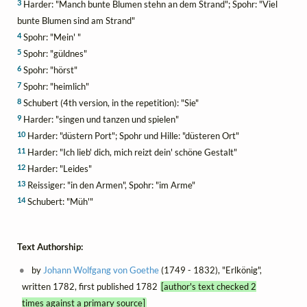
3
Harder: "Manch bunte Blumen stehn an dem Strand"; Spohr: "Viel
bunte Blumen sind am Strand"
4
Spohr: "Mein' "
5
Spohr: "güldnes"
6
Spohr: "hörst"
7
Spohr: "heimlich"
8
Schubert (4th version, in the repetition): "Sie"
9
Harder: "singen und tanzen und spielen"
10
Harder: "düstern Port"; Spohr und Hille: "düsteren Ort"
11
Harder: "Ich lieb' dich, mich reizt dein' schöne Gestalt"
12
Harder: "Leides"
13
Reissiger: "in den Armen", Spohr: "im Arme"
14
Schubert: "Müh'"
Text Authorship:
by
Johann Wolfgang von Goethe
(1749 - 1832), "Erlkönig",
written 1782, first published 1782
[author's text checked 2
times against a primary source]