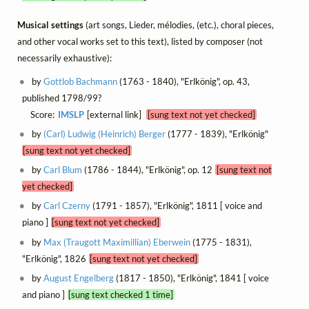
Musical settings
(art songs, Lieder, mélodies, (etc.), choral pieces,
and other vocal works set to this text), listed by composer (not
necessarily exhaustive):
by
Gottlob Bachmann
(1763 - 1840), "Erlkönig", op. 43,
published 1798/99?
Score:
IMSLP
[external link]
[sung text not yet checked]
by
(Carl) Ludwig (Heinrich) Berger
(1777 - 1839), "Erlkönig"
[sung text not yet checked]
by
Carl Blum
(1786 - 1844), "Erlkönig", op. 12
[sung text not
yet checked]
by
Carl Czerny
(1791 - 1857), "Erlkönig", 1811 [ voice and
piano ]
[sung text not yet checked]
by
Max (Traugott Maximillian) Eberwein
(1775 - 1831),
"Erlkönig", 1826
[sung text not yet checked]
by
August Engelberg
(1817 - 1850), "Erlkönig", 1841 [ voice
and piano ]
[sung text checked 1 time]