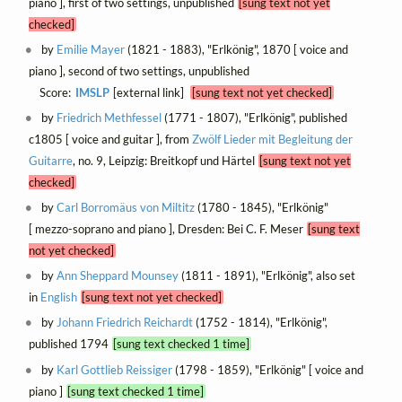
piano ], first of two settings, unpublished
[sung text not yet
checked]
by
Emilie Mayer
(1821 - 1883), "Erlkönig", 1870 [ voice and
piano ], second of two settings, unpublished
Score:
IMSLP
[external link]
[sung text not yet checked]
by
Friedrich Methfessel
(1771 - 1807), "Erlkönig", published
c1805 [ voice and guitar ], from
Zwölf Lieder mit Begleitung der
Guitarre
, no. 9, Leipzig: Breitkopf und Härtel
[sung text not yet
checked]
by
Carl Borromäus von Miltitz
(1780 - 1845), "Erlkönig"
[ mezzo-soprano and piano ], Dresden: Bei C. F. Meser
[sung text
not yet checked]
by
Ann Sheppard Mounsey
(1811 - 1891), "Erlkönig", also set
in
English
[sung text not yet checked]
by
Johann Friedrich Reichardt
(1752 - 1814), "Erlkönig",
published 1794
[sung text checked 1 time]
by
Karl Gottlieb Reissiger
(1798 - 1859), "Erlkönig" [ voice and
piano ]
[sung text checked 1 time]