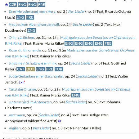
⊗
CZE
ENG
ENG
FRE
Eine Melodie singt mein Herz
, op. 2 (
Vier Lieder
) no. 3 (Text: Ricarda Octavia
Huch)
ENG
FRE
Heut es kein Abend werden will
, op. 24 (
Sechs Lieder
) no. 2 (Text: Max
Dauthendey)
ENG
O ihr zärtlichen
, op. 31 no. 1 (in
Madrigalen aus den
Sonetten an Orpheus
von
R.M. Rilke
) (Text: Rainer Maria Rilke)
ENG
ENG
ENG
ENG
FRE
Rose, du thronende
, op. 31 no. 3 (in
Madrigalen aus den
Sonetten an Orpheus
von R.M. Rilke
) (Text: Rainer Maria Rilke)
Singt mein Schatz wie ein Fink
, op. 24 (
Sechs Lieder
) no. 3 (Text: Gottfried
Keller)
CAT
DUT
ENG
FRE
TUR
Späte Gedanken einer Bacchantin
, op. 24 (
Sechs Lieder
) no. 1 (Text: Walter
Jentsch)
[x]
*
Tanzt die Orange
, op. 31 no. 2 (in
Madrigalen aus den
Sonetten an Orpheus
von R.M. Rilke
) (Text: Rainer Maria Rilke)
ENG
Unterschied im Antworten
, op. 24 (
Sechs Lieder
) no. 6 (Text: Johanna
Charlotte Unzer)
Vertrauen
, op. 24 (
Sechs Lieder
) no. 4 (Text: Hans Bethge after
Anonymous/Unidentified Artist)
⊗
Vigilien
, op. 2 (
Vier Lieder
) no. 1 (Text: Rainer Maria Rilke)