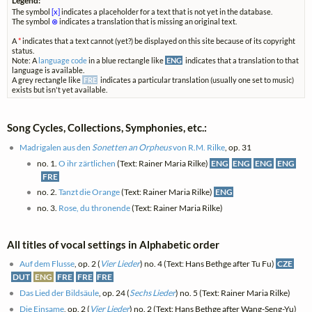
Legend:
The symbol
[x]
indicates a placeholder for a text that is not yet in the database.
The symbol
⊗
indicates a translation that is missing an original text.
A
*
indicates that a text cannot (yet?) be displayed on this site because of its copyright
status.
Note: A
language code
in a blue rectangle like
ENG
indicates that a translation to that
language is available.
A grey rectangle like
FRE
indicates a particular translation (usually one set to music)
exists but isn't yet available.
Song Cycles, Collections, Symphonies, etc.:
Madrigalen aus den
Sonetten an Orpheus
von R.M. Rilke
, op. 31
no. 1.
O ihr zärtlichen
(Text: Rainer Maria Rilke)
ENG
ENG
ENG
ENG
FRE
no. 2.
Tanzt die Orange
(Text: Rainer Maria Rilke)
ENG
no. 3.
Rose, du thronende
(Text: Rainer Maria Rilke)
All titles of vocal settings in Alphabetic order
Auf dem Flusse
, op. 2 (
Vier Lieder
) no. 4 (Text: Hans Bethge after Tu Fu)
CZE
DUT
ENG
FRE
FRE
FRE
Das Lied der Bildsäule
, op. 24 (
Sechs Lieder
) no. 5 (Text: Rainer Maria Rilke)
Die Einsame
, op. 2 (
Vier Lieder
) no. 2 (Text: Hans Bethge after Wang-Seng-Yu)