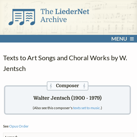
MENU
Texts to Art Songs and Choral Works by W.
Jentsch
Composer
𝄞
𝄞
Walter Jentsch (1900 - 1979)
(Also see this composer's
texts set to music
.)
See
Opus Order