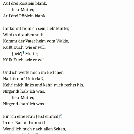
Auf drei Rösslein blank,

         lieb' Mutter,

Auf drei Rößlein blank.

Ihr könnt fröhlich sein, lieb' Mutter,

Wird es draußen still:

Kommt der Vater heim vom Walde,

Küßt Euch, wie er will,

1
         [lieb']
 Mutter,

Küßt Euch, wie er will.

Und ich werfe mich im Bettchen

Nachts ohn' Unterlaß,

Kehr' mich links und kehr' mich rechts hin,

Nirgends hab' ich was,

         lieb' Mutter,

Nirgends hab' ich was.

2
Bin ich eine Frau [erst einmal]
,

In der Nacht dann still

Wend' ich mich nach allen Seiten,
