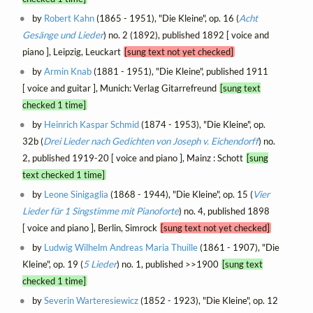
by
Robert Kahn
(1865 - 1951), "Die Kleine", op. 16 (
Acht
Gesänge und Lieder
) no. 2 (1892), published 1892 [ voice and
piano ], Leipzig, Leuckart
[sung text not yet checked]
by
Armin Knab
(1881 - 1951), "Die Kleine", published 1911
[ voice and guitar ], Munich: Verlag Gitarrefreund
[sung text
checked 1 time]
by
Heinrich Kaspar Schmid
(1874 - 1953), "Die Kleine", op.
32b (
Drei Lieder nach Gedichten von Joseph v. Eichendorff
) no.
2, published 1919-20 [ voice and piano ], Mainz : Schott
[sung
text checked 1 time]
by
Leone Sinigaglia
(1868 - 1944), "Die Kleine", op. 15 (
Vier
Lieder für 1 Singstimme mit Pianoforte
) no. 4, published 1898
[ voice and piano ], Berlin, Simrock
[sung text not yet checked]
by
Ludwig Wilhelm Andreas Maria Thuille
(1861 - 1907), "Die
Kleine", op. 19 (
5 Lieder
) no. 1, published >>1900
[sung text
checked 1 time]
by
Severin Warteresiewicz
(1852 - 1923), "Die Kleine", op. 12