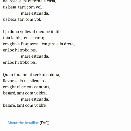
del bosc, el pare torna a casa,

us besa, tant com vol,

                  mare estimada,

us besa, tan com vol.

I jo dono voltes al meu petit llit

tota la nit, sense parar,

em giro a l’esquerra i em giro a la dreta,

enlloc hi trobo res,

                  mare estimada,

enlloc hi trobo res.

Quan finalment seré una dona,

llavors a la nit silenciosa,

em giraré de tots cantons,

besaré, tant com voldré,

                  mare estimada,

besaré, tant com voldré.
About the headline
(FAQ)