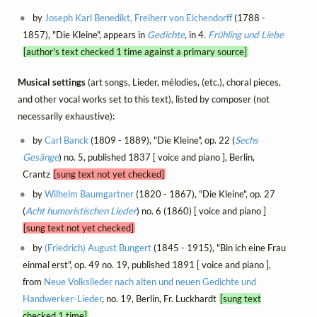
by
Joseph Karl Benedikt, Freiherr von Eichendorff
(1788 -
1857), "Die Kleine", appears in
Gedichte
, in 4.
Frühling und Liebe
[author's text checked 1 time against a primary source]
Musical settings
(art songs, Lieder, mélodies, (etc.), choral pieces,
and other vocal works set to this text), listed by composer (not
necessarily exhaustive):
by
Carl Banck
(1809 - 1889), "Die Kleine", op. 22 (
Sechs
Gesänge
) no. 5, published 1837 [ voice and piano ], Berlin,
Crantz
[sung text not yet checked]
by
Wilhelm Baumgartner
(1820 - 1867), "Die Kleine", op. 27
(
Acht humoristischen Lieder
) no. 6 (1860) [ voice and piano ]
[sung text not yet checked]
by
(Friedrich) August Bungert
(1845 - 1915), "Bin ich eine Frau
einmal erst", op. 49 no. 19, published 1891 [ voice and piano ],
from
Neue Volkslieder nach alten und neuen Gedichte und
Handwerker-Lieder
, no. 19, Berlin, Fr. Luckhardt
[sung text
checked 1 time]