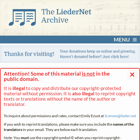
MENU
×
Attention! Some of this material
is not
in the
public domain.
It is
illegal
to copy and distribute our copyright-protected
material without permission. It is
also illegal
to reprint copyright
texts or translations without the name of the author or
translator.
To inquire about permissions and rates, contact Emily Ezust at
licenses@
lieder.
net
If you wish to reprint translations, please make sure you include the
names of the
translators
in your email. They are below each translation.
Note: You
must
use the copyright symbol © when you reprint copyright-