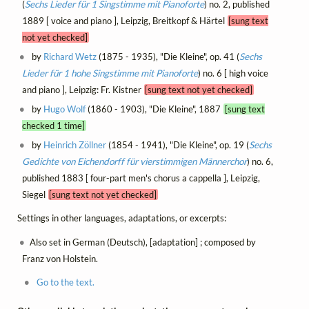
(
Sechs Lieder für 1 Singstimme mit Pianoforte
) no. 2, published
1889 [ voice and piano ], Leipzig, Breitkopf & Härtel
[sung text
not yet checked]
by
Richard Wetz
(1875 - 1935), "Die Kleine", op. 41 (
Sechs
Lieder für 1 hohe Singstimme mit Pianoforte
) no. 6 [ high voice
and piano ], Leipzig: Fr. Kistner
[sung text not yet checked]
by
Hugo Wolf
(1860 - 1903), "Die Kleine", 1887
[sung text
checked 1 time]
by
Heinrich Zöllner
(1854 - 1941), "Die Kleine", op. 19 (
Sechs
Gedichte von Eichendorff für vierstimmigen Männerchor
) no. 6,
published 1883 [ four-part men's chorus a cappella ], Leipzig,
Siegel
[sung text not yet checked]
Settings in other languages, adaptations, or excerpts:
Also set in German (Deutsch), [adaptation] ; composed by
Franz von Holstein.
Go to the text.