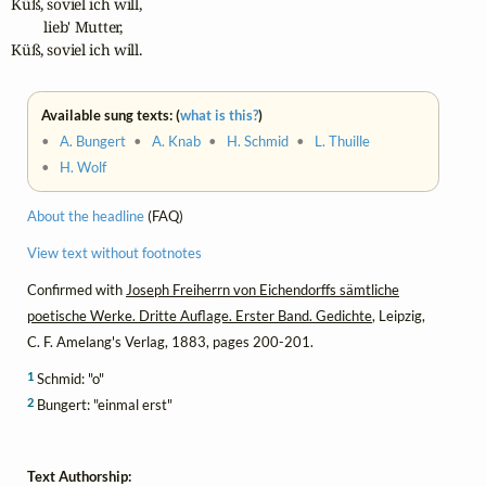
Küß, soviel ich will,

         lieb' Mutter,

Küß, soviel ich will.
Available sung texts: (
what is this?
)
•
A. Bungert
•
A. Knab
•
H. Schmid
•
L. Thuille
•
H. Wolf
About the headline
(FAQ)
View text without footnotes
Confirmed with
Joseph Freiherrn von Eichendorffs sämtliche
poetische Werke. Dritte Auflage. Erster Band. Gedichte
, Leipzig,
C. F. Amelang's Verlag, 1883, pages 200-201.
1
Schmid: "o"
2
Bungert: "einmal erst"
Text Authorship: