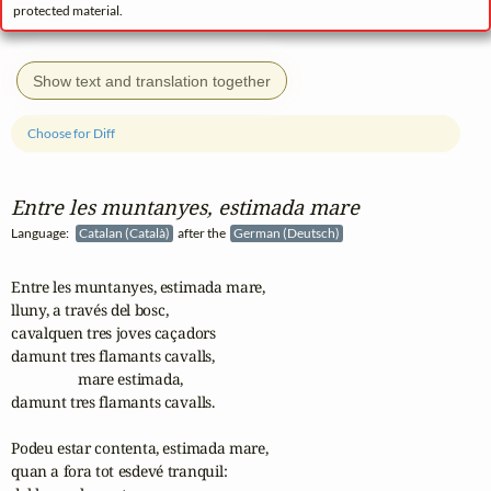
protected material.
Show text and translation together
Choose for Diff
Entre les muntanyes, estimada mare
Language:
Catalan (Català)
after the
German (Deutsch)
Entre les muntanyes, estimada mare,

lluny, a través del bosc,

cavalquen tres joves caçadors

damunt tres flamants cavalls,

                  mare estimada,

damunt tres flamants cavalls.

Podeu estar contenta, estimada mare,

quan a fora tot esdevé tranquil:
