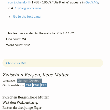
von Eichendorff
(1788 - 1857), "Die Kleine", appears in
Gedichte
,
in 4.
Frühling und Liebe
Go to the text page.
This text was added to the website: 2021-11-21
Line count:
24
Word count:
112
Choose for Diff
Zwischen Bergen, liebe Mutter
Language:
German (Deutsch)
Our translations:
CAT
ENG
FRE
Zwischen Bergen, liebe Mutter,

Weit den Wald entlang,

Reiten da drei junge Jäger
