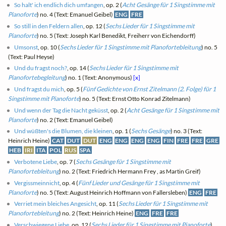
So halt' ich endlich dich umfangen
, op. 2 (
Acht Gesänge für 1 Singstimme mit
Pianoforte
) no. 4 (Text: Emanuel Geibel)
ENG
FRE
So still in den Feldern allen
, op. 12 (
Sechs Lieder für 1 Singstimme mit
Pianoforte
) no. 5 (Text: Joseph Karl Benedikt, Freiherr von Eichendorff)
Umsonst
, op. 10 (
Sechs Lieder für 1 Singstimme mit Pianofortebleitung
) no. 5
(Text: Paul Heyse)
Und du fragst noch?
, op. 14 (
Sechs Lieder für 1 Singstimme mit
Pianofortebegleitung
) no. 1 (Text: Anonymous)
[x]
Und fragst du mich
, op. 5 (
Fünf Gedichte von Ernst Zitelmann (2. Folge) für 1
Singstimme mit Pianoforte
) no. 5 (Text: Ernst Otto Konrad Zitelmann)
Und wenn der Tag die Nacht geküsst
, op. 2 (
Acht Gesänge für 1 Singstimme mit
Pianoforte
) no. 2 (Text: Emanuel Geibel)
Und wüßten's die Blumen, die kleinen
, op. 1 (
Sechs Gesänge
) no. 3 (Text:
Heinrich Heine)
CAT
DUT
DUT
ENG
ENG
ENG
ENG
FIN
FRE
FRE
GRE
HEB
IRI
ITA
POL
RUS
SPA
Verbotene Liebe
, op. 7 (
Sechs Gesänge für 1 Singstimme mit
Pianofortebleitung
) no. 2 (Text: Friedrich Hermann Frey , as Martin Greif)
Vergissmeinnicht
, op. 4 (
Fünf Lieder und Gesänge für 1 Singstimme mit
Pianoforte
) no. 5 (Text: August Heinrich Hoffmann von Fallersleben)
ENG
FRE
Verriet mein bleiches Angesicht
, op. 11 (
Sechs Lieder für 1 Singstimme mit
Pianofortebleitung
) no. 2 (Text: Heinrich Heine)
ENG
FRE
FRE
Verschwiegene Liebe
, op. 12 (
Sechs Lieder für 1 Singstimme mit Pianoforte
)