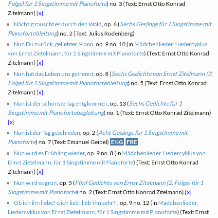
Folge) für 1 Singstimme mit Pianoforte
) no. 3 (Text: Ernst Otto Konrad
Zitelmann)
[x]
Nächtig rauscht es durch den Wald
, op. 6 (
Sechs Gesänge für 1 Singstimme mit
Pianofortebleitung
) no. 2 (Text: Julius Rodenberg)
Nun Du zurück, geliebter Mann
, op. 9 no. 10 (in
Mädchenlieder. Liedercyklus
von Ernst Zietelmann, für 1 Singstimme mit Pianoforte
) (Text: Ernst Otto Konrad
Zitelmann)
[x]
Nun hat das Leben uns getrennt
, op. 8 (
Sechs Gedichte von Ernst Zitelmann (3.
Folge) für 1 Singstimme mit Pianofortebleitung
) no. 5 (Text: Ernst Otto Konrad
Zitelmann)
[x]
Nun ist der schönste Tag entglommen
, op. 13 (
Sechs Gedichte für 1
Singstimme mit Pianofortebegleitung
) no. 1 (Text: Ernst Otto Konrad Zitelmann)
[x]
Nun ist der Tag geschieden
, op. 2 (
Acht Gesänge für 1 Singstimme mit
Pianoforte
) no. 7 (Text: Emanuel Geibel)
ENG
FRE
Nun wird es Frühling wieder
, op. 9 no. 8 (in
Mädchenlieder. Liedercyklus von
Ernst Zietelmann, für 1 Singstimme mit Pianoforte
) (Text: Ernst Otto Konrad
Zitelmann)
[x]
Nun wird es grün
, op. 5 (
Fünf Gedichte von Ernst Zitelmann (2. Folge) für 1
Singstimme mit Pianoforte
) no. 2 (Text: Ernst Otto Konrad Zitelmann)
[x]
Ob ich ihn liebe? o ich lieb', lieb' ihn sehr!"
, op. 9 no. 12 (in
Mädchenlieder.
Liedercyklus von Ernst Zietelmann, für 1 Singstimme mit Pianoforte
) (Text: Ernst