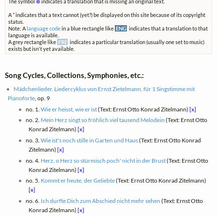
The symbol
⊗
indicates a translation that is missing an original text.
A
*
indicates that a text cannot (yet?) be displayed on this site because of its copyright
status.
Note: A
language code
in a blue rectangle like
ENG
indicates that a translation to that
language is available.
A grey rectangle like
FRE
indicates a particular translation (usually one set to music)
exists but isn't yet available.
Song Cycles, Collections, Symphonies, etc.:
Mädchenlieder. Liedercyklus von Ernst Zietelmann, für 1 Singstimme mit
Pianoforte
, op. 9
no. 1.
Wie er heisst, wie er ist
(Text: Ernst Otto Konrad Zitelmann)
[x]
no. 2.
Mein Herz singt so fröhlich viel tausend Melodein
(Text: Ernst Otto
Konrad Zitelmann)
[x]
no. 3.
Wie ist's noch stille in Garten und Haus
(Text: Ernst Otto Konrad
Zitelmann)
[x]
no. 4.
Herz, o Herz so stürmisch poch' nicht in der Brust
(Text: Ernst Otto
Konrad Zitelmann)
[x]
no. 5.
Kommt er heute, der Geliebte
(Text: Ernst Otto Konrad Zitelmann)
[x]
no. 6.
Ich durfte Dich zum Abschied nicht mehr sehen
(Text: Ernst Otto
Konrad Zitelmann)
[x]