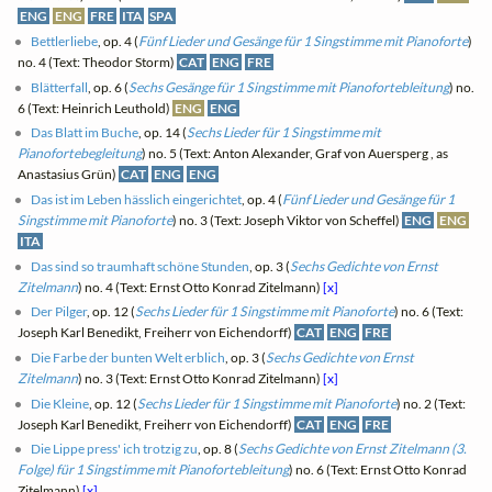
ENG
ENG
FRE
ITA
SPA
Bettlerliebe
, op. 4 (
Fünf Lieder und Gesänge für 1 Singstimme mit Pianoforte
)
no. 4 (Text: Theodor Storm)
CAT
ENG
FRE
Blätterfall
, op. 6 (
Sechs Gesänge für 1 Singstimme mit Pianofortebleitung
) no.
6 (Text: Heinrich Leuthold)
ENG
ENG
Das Blatt im Buche
, op. 14 (
Sechs Lieder für 1 Singstimme mit
Pianofortebegleitung
) no. 5 (Text: Anton Alexander, Graf von Auersperg , as
Anastasius Grün)
CAT
ENG
ENG
Das ist im Leben hässlich eingerichtet
, op. 4 (
Fünf Lieder und Gesänge für 1
Singstimme mit Pianoforte
) no. 3 (Text: Joseph Viktor von Scheffel)
ENG
ENG
ITA
Das sind so traumhaft schöne Stunden
, op. 3 (
Sechs Gedichte von Ernst
Zitelmann
) no. 4 (Text: Ernst Otto Konrad Zitelmann)
[x]
Der Pilger
, op. 12 (
Sechs Lieder für 1 Singstimme mit Pianoforte
) no. 6 (Text:
Joseph Karl Benedikt, Freiherr von Eichendorff)
CAT
ENG
FRE
Die Farbe der bunten Welt erblich
, op. 3 (
Sechs Gedichte von Ernst
Zitelmann
) no. 3 (Text: Ernst Otto Konrad Zitelmann)
[x]
Die Kleine
, op. 12 (
Sechs Lieder für 1 Singstimme mit Pianoforte
) no. 2 (Text:
Joseph Karl Benedikt, Freiherr von Eichendorff)
CAT
ENG
FRE
Die Lippe press' ich trotzig zu
, op. 8 (
Sechs Gedichte von Ernst Zitelmann (3.
Folge) für 1 Singstimme mit Pianofortebleitung
) no. 6 (Text: Ernst Otto Konrad
Zitelmann)
[x]