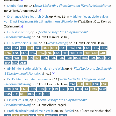
Dimboritza
, op. 14 (
Sechs Lieder für 1 Singstimme mit Pianofortebegleitung
)
no. 2 (Text: Anonymous)
[x]
Drei lange Jahre liebt' ich Dich
, op. 9 no. 11 (in
Mädchenlieder. Liedercyklus
von Ernst Zietelmann, für 1 Singstimme mit Pianoforte
) (Text: Ernst Otto Konrad
Zitelmann)
[x]
Du bist so schön
, op. 7 (
Sechs Gesänge für 1 Singstimme mit
Pianofortebleitung
) no. 6 (Text: Emanuel Geibel)
Du bist wie eine Blume
, op. 1 (
Sechs Gesänge
) no. 1 (Text: Heinrich Heine)
CAT
CAT
CHI
CHI
DUT
DUT
DUT
DUT
ENG
ENG
ENG
ENG
ENG
ENG
ENG
ENG
ENG
ENG
ENG
ENG
FIN
FRE
FRE
FRE
GRE
GRE
HUN
HUN
IRI
ITA
ITA
POL
POL
POL
POR
RUS
RUS
RUS
RUS
SPA
SPA
SPA
UKR
Ein blinder Bettler zieh' ich durch die Welt
, op. 4 (
Fünf Lieder und Gesänge für
1 Singstimme mit Pianoforte
) no. 2
[x]
Ein Fichtenbaum steht einsam
, op. 11 (
Sechs Lieder für 1 Singstimme mit
Pianofortebleitung
) no. 5 (Text: Heinrich Heine)
CAT
CHI
DUT
ENG
ENG
ENG
ENG
ENG
ENG
ENG
ESP
FRE
FRE
FRE
HEB
ITA
NOR
NOR
RUS
RUS
RUS
RUS
RUS
UKR
Ein welkes Blatt
, op. 7 (
Sechs Gesänge für 1 Singstimme mit
Pianofortebleitung
) no. 3 (Text: Albert Träger)
Entflieh mit mir und sei mein Weib
, op. 15 (
Lieder
) no. 3 (Text: Heinrich Heine)
CAT
DUT
DUT
ENG
ENG
FRE
ITA
SWE