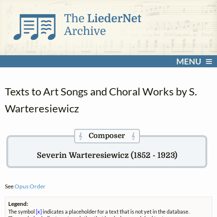
MENU
Texts to Art Songs and Choral Works by S.
Warteresiewicz
Composer
𝄞
𝄞
Severin Warteresiewicz (1852 - 1923)
See
Opus Order
Legend:
The symbol
[x]
indicates a placeholder for a text that is not yet in the database.