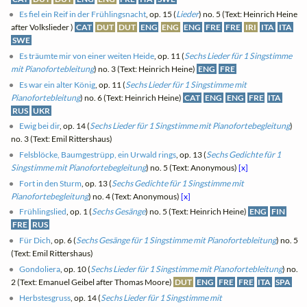
Es fiel ein Reif in der Frühlingsnacht
, op. 15 (
Lieder
) no. 5 (Text: Heinrich Heine
after Volkslieder )
CAT
DUT
DUT
ENG
ENG
ENG
FRE
FRE
IRI
ITA
ITA
SWE
Es träumte mir von einer weiten Heide
, op. 11 (
Sechs Lieder für 1 Singstimme
mit Pianofortebleitung
) no. 3 (Text: Heinrich Heine)
ENG
FRE
Es war ein alter König
, op. 11 (
Sechs Lieder für 1 Singstimme mit
Pianofortebleitung
) no. 6 (Text: Heinrich Heine)
CAT
ENG
ENG
FRE
ITA
RUS
UKR
Ewig bei dir
, op. 14 (
Sechs Lieder für 1 Singstimme mit Pianofortebegleitung
)
no. 3 (Text: Emil Rittershaus)
Felsblöcke, Baumgestrüpp, ein Urwald rings
, op. 13 (
Sechs Gedichte für 1
Singstimme mit Pianofortebegleitung
) no. 5 (Text: Anonymous)
[x]
Fort in den Sturm
, op. 13 (
Sechs Gedichte für 1 Singstimme mit
Pianofortebegleitung
) no. 4 (Text: Anonymous)
[x]
Frühlingslied
, op. 1 (
Sechs Gesänge
) no. 5 (Text: Heinrich Heine)
ENG
FIN
FRE
RUS
Für Dich
, op. 6 (
Sechs Gesänge für 1 Singstimme mit Pianofortebleitung
) no. 5
(Text: Emil Rittershaus)
Gondoliera
, op. 10 (
Sechs Lieder für 1 Singstimme mit Pianofortebleitung
) no.
2 (Text: Emanuel Geibel after Thomas Moore)
DUT
ENG
FRE
FRE
ITA
SPA
Herbstesgruss
, op. 14 (
Sechs Lieder für 1 Singstimme mit