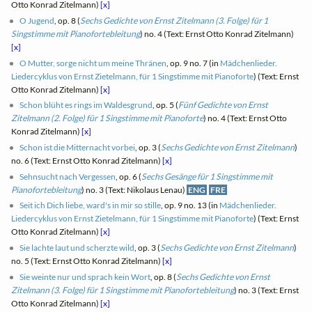
Otto Konrad Zitelmann)
[x]
O Jugend
, op. 8 (
Sechs Gedichte von Ernst Zitelmann (3. Folge) für 1
Singstimme mit Pianofortebleitung
) no. 4 (Text: Ernst Otto Konrad Zitelmann)
[x]
O Mutter, sorge nicht um meine Thränen
, op. 9 no. 7 (in
Mädchenlieder.
Liedercyklus von Ernst Zietelmann, für 1 Singstimme mit Pianoforte
) (Text: Ernst
Otto Konrad Zitelmann)
[x]
Schon blüht es rings im Waldesgrund
, op. 5 (
Fünf Gedichte von Ernst
Zitelmann (2. Folge) für 1 Singstimme mit Pianoforte
) no. 4 (Text: Ernst Otto
Konrad Zitelmann)
[x]
Schon ist die Mitternacht vorbei
, op. 3 (
Sechs Gedichte von Ernst Zitelmann
)
no. 6 (Text: Ernst Otto Konrad Zitelmann)
[x]
Sehnsucht nach Vergessen
, op. 6 (
Sechs Gesänge für 1 Singstimme mit
Pianofortebleitung
) no. 3 (Text: Nikolaus Lenau)
ENG
FRE
Seit ich Dich liebe, ward's in mir so stille
, op. 9 no. 13 (in
Mädchenlieder.
Liedercyklus von Ernst Zietelmann, für 1 Singstimme mit Pianoforte
) (Text: Ernst
Otto Konrad Zitelmann)
[x]
Sie lachte laut und scherzte wild
, op. 3 (
Sechs Gedichte von Ernst Zitelmann
)
no. 5 (Text: Ernst Otto Konrad Zitelmann)
[x]
Sie weinte nur und sprach kein Wort
, op. 8 (
Sechs Gedichte von Ernst
Zitelmann (3. Folge) für 1 Singstimme mit Pianofortebleitung
) no. 3 (Text: Ernst
Otto Konrad Zitelmann)
[x]