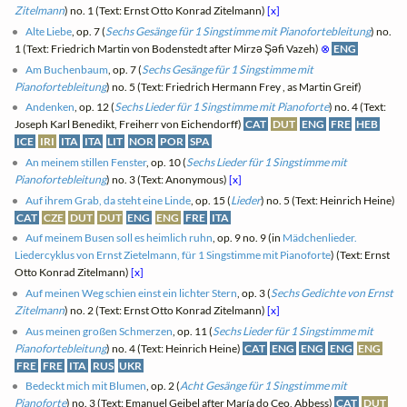
Zitelmann
) no. 1 (Text: Ernst Otto Konrad Zitelmann)
[x]
Alte Liebe
, op. 7 (
Sechs Gesänge für 1 Singstimme mit Pianofortebleitung
) no.
1 (Text: Friedrich Martin von Bodenstedt after Mirzə Şəfi Vazeh)
⊗
ENG
Am Buchenbaum
, op. 7 (
Sechs Gesänge für 1 Singstimme mit
Pianofortebleitung
) no. 5 (Text: Friedrich Hermann Frey , as Martin Greif)
Andenken
, op. 12 (
Sechs Lieder für 1 Singstimme mit Pianoforte
) no. 4 (Text:
Joseph Karl Benedikt, Freiherr von Eichendorff)
CAT
DUT
ENG
FRE
HEB
ICE
IRI
ITA
ITA
LIT
NOR
POR
SPA
An meinem stillen Fenster
, op. 10 (
Sechs Lieder für 1 Singstimme mit
Pianofortebleitung
) no. 3 (Text: Anonymous)
[x]
Auf ihrem Grab, da steht eine Linde
, op. 15 (
Lieder
) no. 5 (Text: Heinrich Heine)
CAT
CZE
DUT
DUT
ENG
ENG
FRE
ITA
Auf meinem Busen soll es heimlich ruhn
, op. 9 no. 9 (in
Mädchenlieder.
Liedercyklus von Ernst Zietelmann, für 1 Singstimme mit Pianoforte
) (Text: Ernst
Otto Konrad Zitelmann)
[x]
Auf meinen Weg schien einst ein lichter Stern
, op. 3 (
Sechs Gedichte von Ernst
Zitelmann
) no. 2 (Text: Ernst Otto Konrad Zitelmann)
[x]
Aus meinen großen Schmerzen
, op. 11 (
Sechs Lieder für 1 Singstimme mit
Pianofortebleitung
) no. 4 (Text: Heinrich Heine)
CAT
ENG
ENG
ENG
ENG
FRE
FRE
ITA
RUS
UKR
Bedeckt mich mit Blumen
, op. 2 (
Acht Gesänge für 1 Singstimme mit
Pianoforte
) no. 3 (Text: Emanuel Geibel after María do Ceo, Abbess)
CAT
DUT