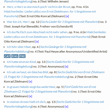
Pianofortebegleitung
) no. 6 (Text: Wilhelm Jensen)
Herz, o Herz so stürmisch poch' nicht in der Brust
, op. 9 no. 4 (in
Mädchenlieder. Liedercyklus von Ernst Zietelmann, für 1 Singstimme mit
Pianoforte
) (Text: Ernst Otto Konrad Zitelmann)
[x]
Hier bin ich, Herr!
, op. 12 (
Sechs Lieder für 1 Singstimme mit Pianoforte
) no. 3
(Text: Joseph Karl Benedikt, Freiherr von Eichendorff)
Ich durfte Dich zum Abschied nicht mehr sehen
, op. 9 no. 6 (in
Mädchenlieder.
Liedercyklus von Ernst Zietelmann, für 1 Singstimme mit Pianoforte
) (Text: Ernst
Otto Konrad Zitelmann)
[x]
Ich fuhr über Meer
, op. 6 (
Sechs Gesänge für 1 Singstimme mit
Pianofortebleitung
) no. 4 (Text: Paul Heyse after Anonymous/Unidentified Artist)
CAT
ENG
FRE
Ich hatte einst ein Kind
, op. 13 (
Sechs Gedichte für 1 Singstimme mit
Pianofortebegleitung
) no. 3 (Text: Anonymous)
[x]
Ich sah sie heut, ein bleiches Bild
, op. 8 (
Sechs Gedichte von Ernst Zitelmann
(3. Folge) für 1 Singstimme mit Pianofortebleitung
) no. 2 (Text: Ernst Otto
Konrad Zitelmann)
[x]
In grauen Nebeln wogt das weite Meer
, op. 5 (
Fünf Gedichte von Ernst
Zitelmann (2. Folge) für 1 Singstimme mit Pianoforte
) no. 1 (Text: Ernst Otto
Konrad Zitelmann)
[x]
In meinen Armen hielt ich dich
, op. 13 (
Sechs Gedichte für 1 Singstimme mit
Pianofortebegleitung
) no. 6 (Text: Anonymous)
[x]