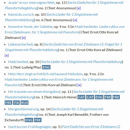
Ja wär' es nur mein eignes Weh
, op. 13 (
Sechs Gedichte für 1 Singstimme mit
Pianofortebegleitung
) no. 2 (Text: Anonymous)
[x]
Kämst du zurück
, op. 10 (
Sechs Lieder für 1 Singstimme mit
Pianofortebleitung
) no. 6 (Text: Anonymous)
[x]
Kommt er heute, der Geliebte
, op. 9 no. 5 (in
Mädchenlieder. Liedercyklus von
Ernst Zietelmann, für 1 Singstimme mit Pianoforte
) (Text: Ernst Otto Konrad
Zitelmann)
[x]
Liebessicherheit
, op. 8 (
Sechs Gedichte von Ernst Zitelmann (3. Folge) für 1
Singstimme mit Pianofortebleitung
) no. 1 (Text: Ernst Otto Konrad Zitelmann)
[x]
Mädchenlied
, op. 10 (
Sechs Lieder für 1 Singstimme mit Pianofortebleitung
)
no. 1 (Text: Ludwig Pfau)
ENG
Mein Herz singt so fröhlich viel tausend Melodein
, op. 9 no. 2 (in
Mädchenlieder. Liedercyklus von Ernst Zietelmann, für 1 Singstimme mit
Pianoforte
) (Text: Ernst Otto Konrad Zitelmann)
[x]
Mir träumte von einem Königskind
, op. 11 (
Sechs Lieder für 1 Singstimme mit
Pianofortebleitung
) no. 1 (Text: Heinrich Heine)
CAT
CAT
ENG
FRE
FRE
FRE
ITA
RUS
Morgendämmerung
, op. 14 (
Sechs Lieder für 1 Singstimme mit
Pianofortebegleitung
) no. 4 (Text: Joseph Karl Benedikt, Freiherr von
Eichendorff)
ENG
FRE
Nach kurzen Frühlingstagen
, op. 5 (
Fünf Gedichte von Ernst Zitelmann (2.