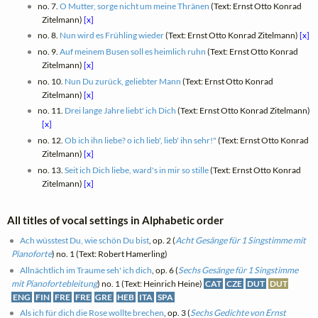
no. 7.
O Mutter, sorge nicht um meine Thränen
(Text: Ernst Otto Konrad
Zitelmann)
[x]
no. 8.
Nun wird es Frühling wieder
(Text: Ernst Otto Konrad Zitelmann)
[x]
no. 9.
Auf meinem Busen soll es heimlich ruhn
(Text: Ernst Otto Konrad
Zitelmann)
[x]
no. 10.
Nun Du zurück, geliebter Mann
(Text: Ernst Otto Konrad
Zitelmann)
[x]
no. 11.
Drei lange Jahre liebt' ich Dich
(Text: Ernst Otto Konrad Zitelmann)
[x]
no. 12.
Ob ich ihn liebe? o ich lieb', lieb' ihn sehr!"
(Text: Ernst Otto Konrad
Zitelmann)
[x]
no. 13.
Seit ich Dich liebe, ward's in mir so stille
(Text: Ernst Otto Konrad
Zitelmann)
[x]
All titles of vocal settings in Alphabetic order
Ach wüsstest Du, wie schön Du bist
, op. 2 (
Acht Gesänge für 1 Singstimme mit
Pianoforte
) no. 1 (Text: Robert Hamerling)
Allnächtlich im Traume seh' ich dich
, op. 6 (
Sechs Gesänge für 1 Singstimme
mit Pianofortebleitung
) no. 1 (Text: Heinrich Heine)
CAT
CZE
DUT
DUT
ENG
FIN
FRE
FRE
GRE
HEB
ITA
SPA
Als ich für dich die Rose wollte brechen
, op. 3 (
Sechs Gedichte von Ernst