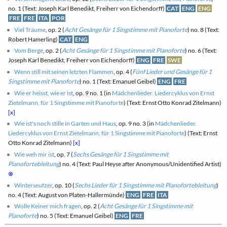
no. 1 (Text: Joseph Karl Benedikt, Freiherr von Eichendorff)
CAT
ENG
ENG
FRE
FRE
ITA
POR
Viel Träume
, op. 2 (
Acht Gesänge für 1 Singstimme mit Pianoforte
) no. 8 (Text:
Robert Hamerling)
CAT
ENG
Vom Berge
, op. 2 (
Acht Gesänge für 1 Singstimme mit Pianoforte
) no. 6 (Text:
Joseph Karl Benedikt, Freiherr von Eichendorff)
ENG
FRE
SWE
Wenn still mit seinen letzten Flammen
, op. 4 (
Fünf Lieder und Gesänge für 1
Singstimme mit Pianoforte
) no. 1 (Text: Emanuel Geibel)
ENG
FRE
Wie er heisst, wie er ist
, op. 9 no. 1 (in
Mädchenlieder. Liedercyklus von Ernst
Zietelmann, für 1 Singstimme mit Pianoforte
) (Text: Ernst Otto Konrad Zitelmann)
[x]
Wie ist's noch stille in Garten und Haus
, op. 9 no. 3 (in
Mädchenlieder.
Liedercyklus von Ernst Zietelmann, für 1 Singstimme mit Pianoforte
) (Text: Ernst
Otto Konrad Zitelmann)
[x]
Wie weh mir ist
, op. 7 (
Sechs Gesänge für 1 Singstimme mit
Pianofortebleitung
) no. 4 (Text: Paul Heyse after Anonymous/Unidentified Artist)
⊗
Winterseufzer
, op. 10 (
Sechs Lieder für 1 Singstimme mit Pianofortebleitung
)
no. 4 (Text: August von Platen-Hallermünde)
ENG
FRE
ITA
Wolle Keiner mich fragen
, op. 2 (
Acht Gesänge für 1 Singstimme mit
Pianoforte
) no. 5 (Text: Emanuel Geibel)
ENG
FRE