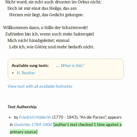
  Nicht ward, sie ruht auch drunten im Orkus nicht;

    Doch ist mir einst das Heilge, das am

      Herzen mir liegt, das Gedicht gelungen:

Willkommen dann, o Stille der Schattenwelt!

  Zufrieden bin ich, wenn auch mein Saitenspiel

    Mich nicht hinabgeleitet; einmal

      Lebt ich, wie Götter, und mehr bedarfs nicht.
Available sung texts:
← What is this?
•
H. Reutter
View text with all available footnotes
Text Authorship:
by
Friedrich Hölderlin
(1770 - 1843), "An die Parzen", appears
in
Gedichte 1784-1800
[author's text checked 1 time against a
primary source]