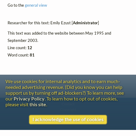
Go to the
general view
Researcher for this text: Emily Ezust [
Administrator
]
This text was added to the website between May 1995 and
September 2003.
Line count:
12
Word count:
81
We use cookies for internal analytics and to earn much-
needed advertising revenue. (Did you know you can help
support us by turning off ad-blockers?) To learn more, see
our
Privacy Policy
. To learn how to opt out of cookies,
please visit
this site
.
Contact
Copyright
Privacy
I acknowledge the use of cookies
Copyright © 2026 The LiederNet Archive