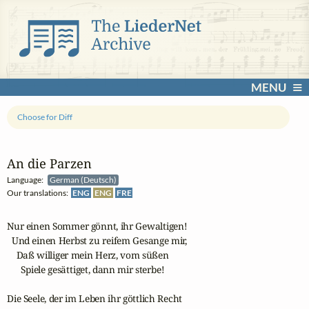
MENU
Choose for Diff
An die Parzen
Language:
German (Deutsch)
Our translations:
ENG
ENG
FRE
Nur einen Sommer gönnt, ihr Gewaltigen!

  Und einen Herbst zu reifem Gesange mir,

    Daß williger mein Herz, vom süßen

      Spiele gesättiget, dann mir sterbe!

Die Seele, der im Leben ihr göttlich Recht
