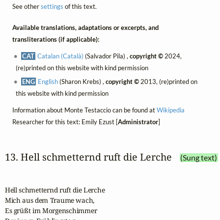
See other
settings
of this text.
Available translations, adaptations or excerpts, and
transliterations (if applicable):
CAT
Catalan (Català)
(Salvador Pila) ,
copyright ©
2024,
(re)printed on this website with kind permission
ENG
English
(Sharon Krebs) ,
copyright ©
2013, (re)printed on
this website with kind permission
Information about Monte Testaccio can be found at
Wikipedia
Researcher for this text: Emily Ezust [
Administrator
]
13. Hell schmetternd ruft die Lerche
(Sung text)
Hell schmetternd ruft die Lerche

Mich aus dem Traume wach,

Es grüßt im Morgenschimmer
