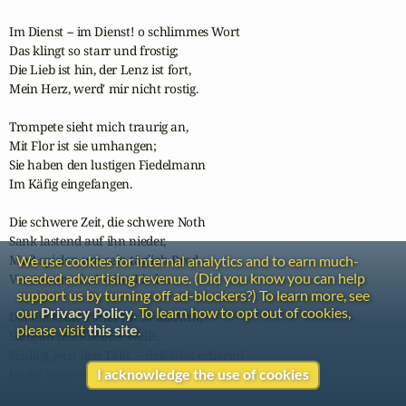
Im Dienst -- im Dienst! o schlimmes Wort

Das klingt so starr und frostig;

Die Lieb ist hin, der Lenz ist fort,

Mein Herz, werd' mir nicht rostig.

Trompete sieht mich traurig an,

Mit Flor ist sie umhangen;

Sie haben den lustigen Fiedelmann

Im Käfig eingefangen.

Die schwere Zeit, die schwere Noth

Sank lastend auf ihn nieder,

Muß spielen um sein täglich Brod --

We use cookies for internal analytics and to earn much-
needed advertising revenue. (Did you know you can help
Verstummt sind seine Lieder.

support us by turning off ad-blockers?) To learn more, see
our
Privacy Policy
. To learn how to opt out of cookies,
Der einst, die Zither leicht im Arm,

please visit
this site
.
Sang an des Rheines Welle,

Schlägt jetzt den Takt, -- daß Gott erbarm!

I acknowledge the use of cookies
In der Sistin'schen Kapelle.