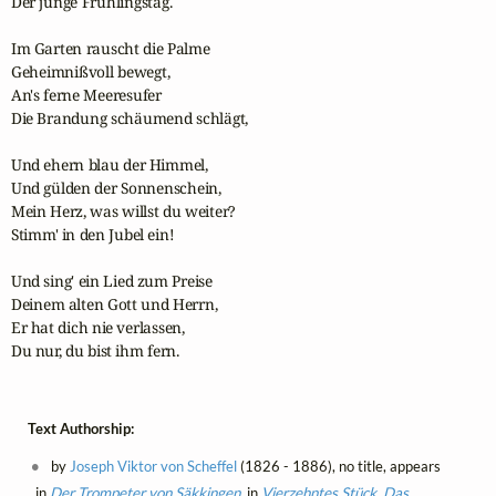
Der junge Frühlingstag.

Im Garten rauscht die Palme

Geheimnißvoll bewegt,

An's ferne Meeresufer

Die Brandung schäumend schlägt,

Und ehern blau der Himmel,

Und gülden der Sonnenschein,

Mein Herz, was willst du weiter?

Stimm' in den Jubel ein!

Und sing' ein Lied zum Preise

Deinem alten Gott und Herrn,

Er hat dich nie verlassen,

Du nur, du bist ihm fern.
Text Authorship:
by
Joseph Viktor von Scheffel
(1826 - 1886), no title, appears
in
Der Trompeter von Säkkingen
, in
Vierzehntes Stück. Das