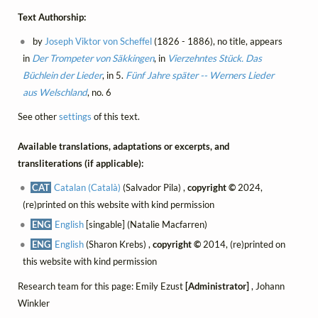
Text Authorship:
by
Joseph Viktor von Scheffel
(1826 - 1886), no title, appears
in
Der Trompeter von Säkkingen
, in
Vierzehntes Stück. Das
Büchlein der Lieder
, in 5.
Fünf Jahre später -- Werners Lieder
aus Welschland
, no. 6
See other
settings
of this text.
Available translations, adaptations or excerpts, and
transliterations (if applicable):
CAT
Catalan (Català)
(Salvador Pila) ,
copyright ©
2024,
(re)printed on this website with kind permission
ENG
English
[singable] (Natalie Macfarren)
ENG
English
(Sharon Krebs) ,
copyright ©
2014, (re)printed on
this website with kind permission
Research team for this page: Emily Ezust
[Administrator]
, Johann
Winkler