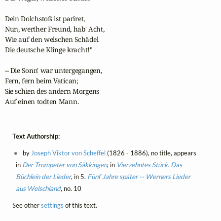
Dein Dolchstoß ist pariret,

Nun, werther Freund, hab' Acht,

Wie auf den welschen Schädel

Die deutsche Klinge kracht!"

-- Die Sonn' war untergegangen,

Fern, fern beim Vatican;

Sie schien des andern Morgens

Auf einen todten Mann.
Text Authorship:
by
Joseph Viktor von Scheffel
(1826 - 1886), no title, appears
in
Der Trompeter von Säkkingen
, in
Vierzehntes Stück. Das
Büchlein der Lieder
, in 5.
Fünf Jahre später -- Werners Lieder
aus Welschland
, no. 10
See other
settings
of this text.