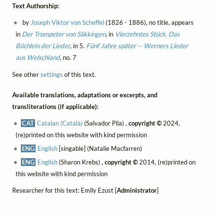
Text Authorship:
by
Joseph Viktor von Scheffel
(1826 - 1886), no title, appears
in
Der Trompeter von Säkkingen
, in
Vierzehntes Stück. Das
Büchlein der Lieder
, in 5.
Fünf Jahre später -- Werners Lieder
aus Welschland
, no. 7
See other
settings
of this text.
Available translations, adaptations or excerpts, and
transliterations (if applicable):
CAT
Catalan (Català)
(Salvador Pila) ,
copyright ©
2024,
(re)printed on this website with kind permission
ENG
English
[singable] (Natalie Macfarren)
ENG
English
(Sharon Krebs) ,
copyright ©
2014, (re)printed on
this website with kind permission
Researcher for this text: Emily Ezust [
Administrator
]