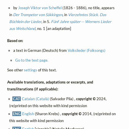
by
Joseph Viktor von Scheffel
(1826 - 1886), no title, appears
in
Der Trompeter von Säkkingen
, in
Vierzehntes Stück. Das
Büchlein der Lieder
, in 5.
Fünf Jahre später -- Werners Lieder
aus Welschland
, no. 1 [an adaptation]
Based on:
a text in German (Deutsch) from
Volkslieder (Folksongs)
Go to the text page.
See other
settings
of this text.
Available translations, adaptations or excerpts, and
transliterations (if applicable):
CAT
Catalan (Català)
(Salvador Pila) ,
copyright ©
2024,
(re)printed on this website with kind permission
ENG
English
(Sharon Krebs) ,
copyright ©
2014, (re)printed on
this website with kind permission
ENG
English
[singable] (Natalie Macfarren)