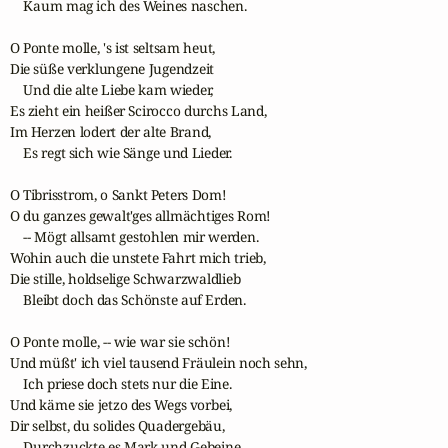
    Kaum mag ich des Weines naschen.

O Ponte molle, 's ist seltsam heut,

Die süße verklungene Jugendzeit

    Und die alte Liebe kam wieder,

Es zieht ein heißer Scirocco durchs Land,

Im Herzen lodert der alte Brand,

    Es regt sich wie Sänge und Lieder.

O Tibrisstrom, o Sankt Peters Dom!

O du ganzes gewalt'ges allmächtiges Rom!

    -- Mögt allsamt gestohlen mir werden.

Wohin auch die unstete Fahrt mich trieb,

Die stille, holdselige Schwarzwaldlieb

    Bleibt doch das Schönste auf Erden.

O Ponte molle, -- wie war sie schön!

Und müßt' ich viel tausend Fräulein noch sehn,

    Ich priese doch stets nur die Eine.

Und käme sie jetzo des Wegs vorbei,

Dir selbst, du solides Quadergebäu,

    Durchzuckte es Mark und Gebeine.
