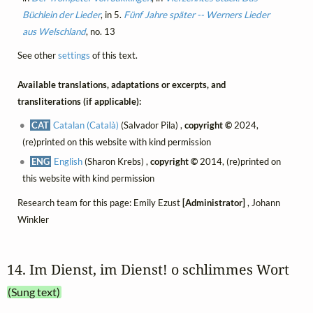
Büchlein der Lieder
, in 5.
Fünf Jahre später -- Werners Lieder
aus Welschland
, no. 13
See other
settings
of this text.
Available translations, adaptations or excerpts, and
transliterations (if applicable):
CAT
Catalan (Català)
(Salvador Pila) ,
copyright ©
2024,
(re)printed on this website with kind permission
ENG
English
(Sharon Krebs) ,
copyright ©
2014, (re)printed on
this website with kind permission
Research team for this page: Emily Ezust
[Administrator]
, Johann
Winkler
14. Im Dienst, im Dienst! o schlimmes Wort
(Sung text)