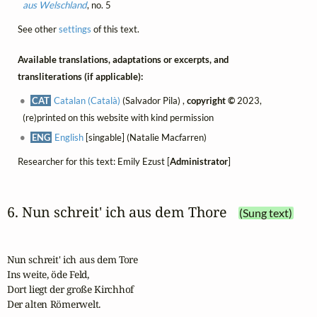
aus Welschland
, no. 5
See other
settings
of this text.
Available translations, adaptations or excerpts, and
transliterations (if applicable):
CAT
Catalan (Català)
(Salvador Pila) ,
copyright ©
2023,
(re)printed on this website with kind permission
ENG
English
[singable] (Natalie Macfarren)
Researcher for this text: Emily Ezust [
Administrator
]
6. Nun schreit' ich aus dem Thore
(Sung text)
Nun schreit' ich aus dem Tore

Ins weite, öde Feld,

Dort liegt der große Kirchhof

Der alten Römerwelt.
