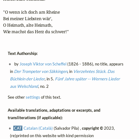
"O wenn ich doch am Rheine

Bei meiner Liebsten wär',

O Heimath, alte Heimath,

Wie machst das Herz du schwer!"
Text Authorship:
by
Joseph Viktor von Scheffel
(1826 - 1886), no title, appears
in
Der Trompeter von Säkkingen
, in
Vierzehntes Stück. Das
Büchlein der Lieder
, in 5.
Fünf Jahre später -- Werners Lieder
aus Welschland
, no. 2
See other
settings
of this text.
Available translations, adaptations or excerpts, and
transliterations (if applicable):
CAT
Catalan (Català)
(Salvador Pila) ,
copyright ©
2023,
(re)printed on this website with kind permission