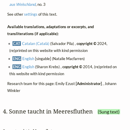
aus Welschland
, no. 3
See other
settings
of this text.
Available translations, adaptations or excerpts, and
transliterations (if applicable):
CAT
Catalan (Català)
(Salvador Pila) ,
copyright ©
2024,
(re)printed on this website with kind permission
ENG
English
[singable] (Natalie Macfarren)
ENG
English
(Sharon Krebs) ,
copyright ©
2014, (re)printed on
this website with kind permission
Research team for this page: Emily Ezust
[Administrator]
, Johann
Winkler
4. Sonne taucht in Meeresfluthen
(Sung text)