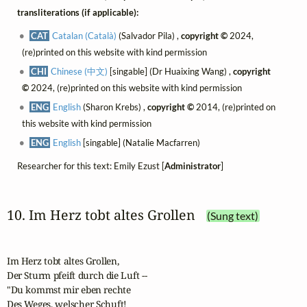
transliterations (if applicable):
CAT
Catalan (Català)
(Salvador Pila) ,
copyright ©
2024,
(re)printed on this website with kind permission
CHI
Chinese (中文)
[singable] (Dr Huaixing Wang) ,
copyright
©
2024, (re)printed on this website with kind permission
ENG
English
(Sharon Krebs) ,
copyright ©
2014, (re)printed on
this website with kind permission
ENG
English
[singable] (Natalie Macfarren)
Researcher for this text: Emily Ezust [
Administrator
]
10. Im Herz tobt altes Grollen
(Sung text)
Im Herz tobt altes Grollen,

Der Sturm pfeift durch die Luft --

"Du kommst mir eben rechte

Des Weges, welscher Schuft!
