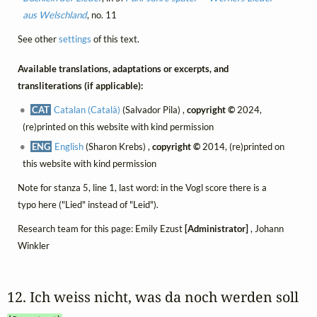
aus Welschland
, no. 11
See other
settings
of this text.
Available translations, adaptations or excerpts, and
transliterations (if applicable):
CAT
Catalan (Català)
(Salvador Pila) ,
copyright ©
2024,
(re)printed on this website with kind permission
ENG
English
(Sharon Krebs) ,
copyright ©
2014, (re)printed on
this website with kind permission
Note for stanza 5, line 1, last word: in the Vogl score there is a
typo here ("Lied" instead of "Leid").
Research team for this page: Emily Ezust
[Administrator]
, Johann
Winkler
12. Ich weiss nicht, was da noch werden soll