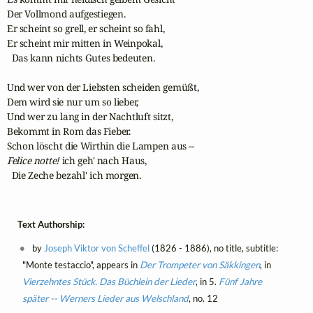
Der Vollmond aufgestiegen.

Er scheint so grell, er scheint so fahl,

Er scheint mir mitten in Weinpokal,

  Das kann nichts Gutes bedeuten.

Und wer von der Liebsten scheiden gemüßt,

Dem wird sie nur um so lieber,

Und wer zu lang in der Nachtluft sitzt,

Bekommt in Rom das Fieber.

Felice notte!
 ich geh' nach Haus,

  Die Zeche bezahl' ich morgen.
Text Authorship:
by
Joseph Viktor von Scheffel
(1826 - 1886), no title, subtitle:
"Monte testaccio", appears in
Der Trompeter von Säkkingen
, in
Vierzehntes Stück. Das Büchlein der Lieder
, in 5.
Fünf Jahre
später -- Werners Lieder aus Welschland
, no. 12