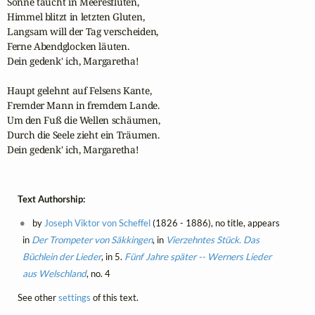
Sonne taucht in Meeresfluten,

Himmel blitzt in letzten Gluten,

Langsam will der Tag verscheiden,

Ferne Abendglocken läuten.

Dein gedenk' ich, Margaretha!

Haupt gelehnt auf Felsens Kante,

Fremder Mann in fremdem Lande.

Um den Fuß die Wellen schäumen,

Durch die Seele zieht ein Träumen.

Dein gedenk' ich, Margaretha!
Text Authorship:
by
Joseph Viktor von Scheffel
(1826 - 1886), no title, appears
in
Der Trompeter von Säkkingen
, in
Vierzehntes Stück. Das
Büchlein der Lieder
, in 5.
Fünf Jahre später -- Werners Lieder
aus Welschland
, no. 4
See other
settings
of this text.