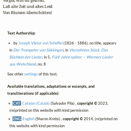
Vergiß, was du gelitten,

Laß alte Zeit und altes Leid

Von Blumen überschütten!
Text Authorship:
by
Joseph Viktor von Scheffel
(1826 - 1886), no title, appears
in
Der Trompeter von Säkkingen
, in
Vierzehntes Stück. Das
Büchlein der Lieder
, in 5.
Fünf Jahre später -- Werners Lieder
aus Welschland
, no. 8
See other
settings
of this text.
Available translations, adaptations or excerpts, and
transliterations (if applicable):
CAT
Catalan (Català)
(Salvador Pila) ,
copyright ©
2023,
(re)printed on this website with kind permission
ENG
English
(Sharon Krebs) ,
copyright ©
2014, (re)printed on
this website with kind permission