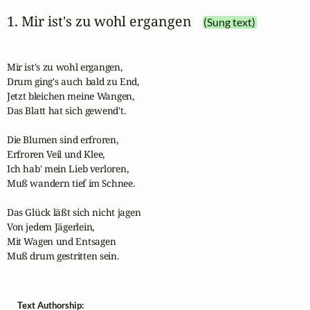
1. Mir ist's zu wohl ergangen
(Sung text)
Mir ist's zu wohl ergangen,

Drum ging's auch bald zu End,

Jetzt bleichen meine Wangen,

Das Blatt hat sich gewend't.

Die Blumen sind erfroren,

Erfroren Veil und Klee,

Ich hab' mein Lieb verloren,

Muß wandern tief im Schnee.

Das Glück läßt sich nicht jagen

Von jedem Jägerlein,

Mit Wagen und Entsagen

Muß drum gestritten sein.
Text Authorship: