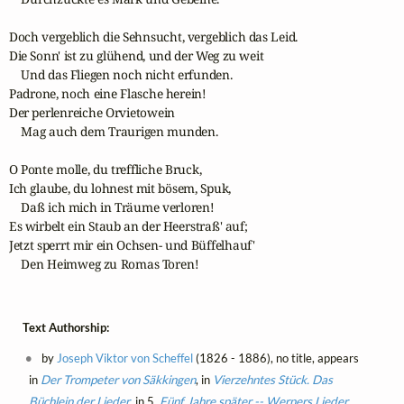
Doch vergeblich die Sehnsucht, vergeblich das Leid.

Die Sonn' ist zu glühend, und der Weg zu weit

    Und das Fliegen noch nicht erfunden.

Padrone, noch eine Flasche herein!

Der perlenreiche Orvietowein

    Mag auch dem Traurigen munden.

O Ponte molle, du treffliche Bruck,

Ich glaube, du lohnest mit bösem, Spuk,

    Daß ich mich in Träume verloren!

Es wirbelt ein Staub an der Heerstraß' auf;

Jetzt sperrt mir ein Ochsen- und Büffelhauf'

    Den Heimweg zu Romas Toren!
Text Authorship:
by
Joseph Viktor von Scheffel
(1826 - 1886), no title, appears
in
Der Trompeter von Säkkingen
, in
Vierzehntes Stück. Das
Büchlein der Lieder
, in 5.
Fünf Jahre später -- Werners Lieder