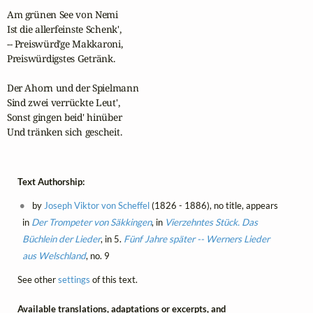
Am grünen See von Nemi

Ist die allerfeinste Schenk',

-- Preiswürd'ge Makkaroni,

Preiswürdigstes Getränk.

Der Ahorn und der Spielmann

Sind zwei verrückte Leut',

Sonst gingen beid' hinüber

Und tränken sich gescheit.
Text Authorship:
by
Joseph Viktor von Scheffel
(1826 - 1886), no title, appears
in
Der Trompeter von Säkkingen
, in
Vierzehntes Stück. Das
Büchlein der Lieder
, in 5.
Fünf Jahre später -- Werners Lieder
aus Welschland
, no. 9
See other
settings
of this text.
Available translations, adaptations or excerpts, and