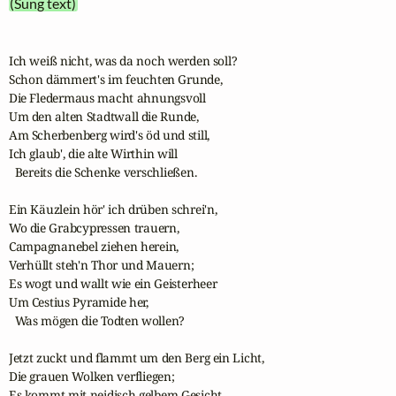
(Sung text)
Ich weiß nicht, was da noch werden soll?

Schon dämmert's im feuchten Grunde,

Die Fledermaus macht ahnungsvoll

Um den alten Stadtwall die Runde,

Am Scherbenberg wird's öd und still,

Ich glaub', die alte Wirthin will

  Bereits die Schenke verschließen.

Ein Käuzlein hör' ich drüben schrei'n,

Wo die Grabcypressen trauern,

Campagnanebel ziehen herein,

Verhüllt steh'n Thor und Mauern;

Es wogt und wallt wie ein Geisterheer

Um Cestius Pyramide her,

  Was mögen die Todten wollen?

Jetzt zuckt und flammt um den Berg ein Licht,

Die grauen Wolken verfliegen;

Es kommt mit neidisch gelbem Gesicht
