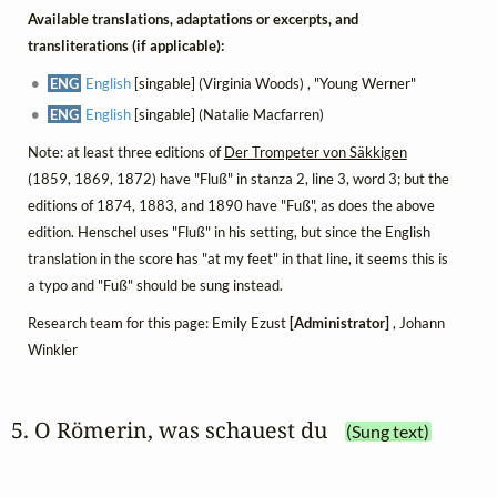
Available translations, adaptations or excerpts, and
transliterations (if applicable):
ENG
English
[singable] (Virginia Woods) , "Young Werner"
ENG
English
[singable] (Natalie Macfarren)
Note: at least three editions of
Der Trompeter von Säkkigen
(1859, 1869, 1872) have "Fluß" in stanza 2, line 3, word 3; but the
editions of 1874, 1883, and 1890 have "Fuß", as does the above
edition. Henschel uses "Fluß" in his setting, but since the English
translation in the score has "at my feet" in that line, it seems this is
a typo and "Fuß" should be sung instead.
Research team for this page: Emily Ezust
[Administrator]
, Johann
Winkler
5. O Römerin, was schauest du
(Sung text)