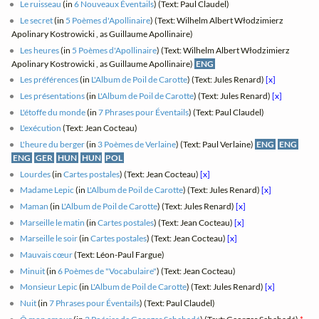
Le ruisseau
(in
6 Nouveaux Éventails
) (Text: Paul Claudel)
Le secret
(in
5 Poèmes d'Apollinaire
) (Text: Wilhelm Albert Włodzimierz
Apolinary Kostrowicki , as Guillaume Apollinaire)
Les heures
(in
5 Poèmes d'Apollinaire
) (Text: Wilhelm Albert Włodzimierz
Apolinary Kostrowicki , as Guillaume Apollinaire)
ENG
Les préférences
(in
L'Album de Poil de Carotte
) (Text: Jules Renard)
[x]
Les présentations
(in
L'Album de Poil de Carotte
) (Text: Jules Renard)
[x]
L'étoffe du monde
(in
7 Phrases pour Éventails
) (Text: Paul Claudel)
L'exécution
(Text: Jean Cocteau)
L'heure du berger
(in
3 Poèmes de Verlaine
) (Text: Paul Verlaine)
ENG
ENG
ENG
GER
HUN
HUN
POL
Lourdes
(in
Cartes postales
) (Text: Jean Cocteau)
[x]
Madame Lepic
(in
L'Album de Poil de Carotte
) (Text: Jules Renard)
[x]
Maman
(in
L'Album de Poil de Carotte
) (Text: Jules Renard)
[x]
Marseille le matin
(in
Cartes postales
) (Text: Jean Cocteau)
[x]
Marseille le soir
(in
Cartes postales
) (Text: Jean Cocteau)
[x]
Mauvais cœur
(Text: Léon-Paul Fargue)
Minuit
(in
6 Poèmes de "Vocabulaire"
) (Text: Jean Cocteau)
Monsieur Lepic
(in
L'Album de Poil de Carotte
) (Text: Jules Renard)
[x]
Nuit
(in
7 Phrases pour Éventails
) (Text: Paul Claudel)