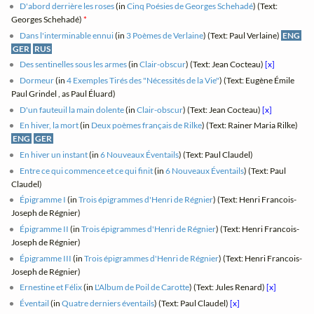
D'abord derrière les roses
(in
Cinq Poésies de Georges Schehadé
) (Text:
Georges Schehadé)
*
Dans l'interminable ennui
(in
3 Poèmes de Verlaine
) (Text: Paul Verlaine)
ENG
GER
RUS
Des sentinelles sous les armes
(in
Clair-obscur
) (Text: Jean Cocteau)
[x]
Dormeur
(in
4 Exemples Tirés des "Nécessités de la Vie"
) (Text: Eugène Émile
Paul Grindel , as Paul Éluard)
D'un fauteuil la main dolente
(in
Clair-obscur
) (Text: Jean Cocteau)
[x]
En hiver, la mort
(in
Deux poèmes français de Rilke
) (Text: Rainer Maria Rilke)
ENG
GER
En hiver un instant
(in
6 Nouveaux Éventails
) (Text: Paul Claudel)
Entre ce qui commence et ce qui finit
(in
6 Nouveaux Éventails
) (Text: Paul
Claudel)
Épigramme I
(in
Trois épigrammes d'Henri de Régnier
) (Text: Henri Francois-
Joseph de Régnier)
Épigramme II
(in
Trois épigrammes d'Henri de Régnier
) (Text: Henri Francois-
Joseph de Régnier)
Épigramme III
(in
Trois épigrammes d'Henri de Régnier
) (Text: Henri Francois-
Joseph de Régnier)
Ernestine et Félix
(in
L'Album de Poil de Carotte
) (Text: Jules Renard)
[x]
Éventail
(in
Quatre derniers éventails
) (Text: Paul Claudel)
[x]