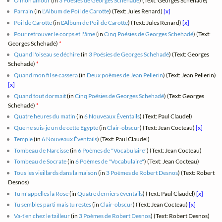
Ô mon amour
(in
3 Poésies de Georges Schehadé
) (Text: Georges Schehadé)
*
Parrain
(in
L'Album de Poil de Carotte
) (Text: Jules Renard)
[x]
Poil de Carotte
(in
L'Album de Poil de Carotte
) (Text: Jules Renard)
[x]
Pour retrouver le corps et l'âme
(in
Cinq Poésies de Georges Schehadé
) (Text:
Georges Schehadé)
*
Quand l'oiseau se déchire
(in
3 Poésies de Georges Schehadé
) (Text: Georges
Schehadé)
*
Quand mon fil se cassera
(in
Deux poèmes de Jean Pellerin
) (Text: Jean Pellerin)
[x]
Quand tout dormait
(in
Cinq Poésies de Georges Schehadé
) (Text: Georges
Schehadé)
*
Quatre heures du matin
(in
6 Nouveaux Éventails
) (Text: Paul Claudel)
Que ne suis-je un de cette Egypte
(in
Clair-obscur
) (Text: Jean Cocteau)
[x]
Temple
(in
6 Nouveaux Éventails
) (Text: Paul Claudel)
Tombeau de Narcisse
(in
6 Poèmes de "Vocabulaire"
) (Text: Jean Cocteau)
Tombeau de Socrate
(in
6 Poèmes de "Vocabulaire"
) (Text: Jean Cocteau)
Tous les vieillards dans la maison
(in
3 Poèmes de Robert Desnos
) (Text: Robert
Desnos)
Tu m'appelles la Rose
(in
Quatre derniers éventails
) (Text: Paul Claudel)
[x]
Tu sembles parti mais tu restes
(in
Clair-obscur
) (Text: Jean Cocteau)
[x]
Va-t'en chez le tailleur
(in
3 Poèmes de Robert Desnos
) (Text: Robert Desnos)