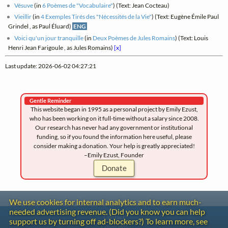
Vésuve
(in
6 Poèmes de "Vocabulaire"
) (Text: Jean Cocteau)
Vieillir
(in
4 Exemples Tirés des "Nécessités de la Vie"
) (Text: Eugène Émile Paul
Grindel , as Paul Éluard)
ENG
Voici qu'un jour tranquille
(in
Deux Poèmes de Jules Romains
) (Text: Louis
Henri Jean Farigoule , as Jules Romains)
[x]
Last update: 2026-06-02 04:27:21
Gentle Reminder
This website began in 1995 as a personal project by Emily Ezust,
who has been working on it full-time without a salary since 2008.
Our research has never had any government or institutional
funding, so if you found the information here useful, please
consider making a donation. Your help is greatly appreciated!
–Emily Ezust, Founder
Donate
We use cookies for internal analytics and to earn much-
needed advertising revenue. (Did you know you can help
Contact
support us by turning off ad-blockers?) To learn more, see
Copyright