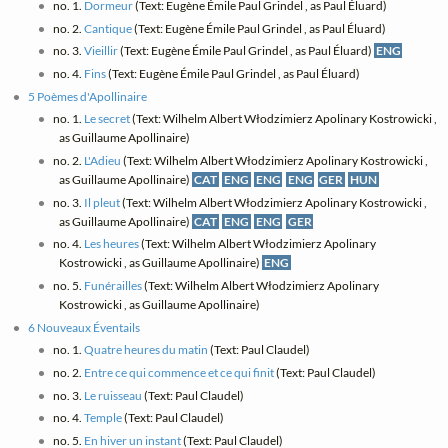
no. 1.
Dormeur
(Text: Eugène Émile Paul Grindel , as Paul Éluard)
no. 2.
Cantique
(Text: Eugène Émile Paul Grindel , as Paul Éluard)
no. 3.
Vieillir
(Text: Eugène Émile Paul Grindel , as Paul Éluard)
ENG
no. 4.
Fins
(Text: Eugène Émile Paul Grindel , as Paul Éluard)
5 Poèmes d'Apollinaire
no. 1.
Le secret
(Text: Wilhelm Albert Włodzimierz Apolinary Kostrowicki ,
as Guillaume Apollinaire)
no. 2.
L'Adieu
(Text: Wilhelm Albert Włodzimierz Apolinary Kostrowicki ,
as Guillaume Apollinaire)
CAT
ENG
ENG
ENG
GER
HUN
no. 3.
Il pleut
(Text: Wilhelm Albert Włodzimierz Apolinary Kostrowicki ,
as Guillaume Apollinaire)
CAT
ENG
ENG
GER
no. 4.
Les heures
(Text: Wilhelm Albert Włodzimierz Apolinary
Kostrowicki , as Guillaume Apollinaire)
ENG
no. 5.
Funérailles
(Text: Wilhelm Albert Włodzimierz Apolinary
Kostrowicki , as Guillaume Apollinaire)
6 Nouveaux Éventails
no. 1.
Quatre heures du matin
(Text: Paul Claudel)
no. 2.
Entre ce qui commence et ce qui finit
(Text: Paul Claudel)
no. 3.
Le ruisseau
(Text: Paul Claudel)
no. 4.
Temple
(Text: Paul Claudel)
no. 5.
En hiver un instant
(Text: Paul Claudel)