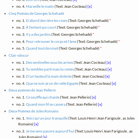
no. 4.
Marseille le matin
(Text: Jean Cocteau)
[x]
Cinq Poésies de Georges Schehadé
no. 1.
D'abord derrière les roses
(Text: Georges Schehadé)
*
no. 2.
À l'enfant qui court
(Text: Georges Schehadé)
*
no. 3.
Il y a des jardins
(Text: Georges Schehadé)
*
no. 4.
Pour retrouver le corps et l'âme
(Text: Georges Schehadé)
*
no. 5.
Quand tout dormait
(Text: Georges Schehadé)
*
Clair-obscur
no. 1.
Des sentinelles sous les armes
(Text: Jean Cocteau)
[x]
no. 2.
Tu sembles parti mais tu restes
(Text: Jean Cocteau)
[x]
no. 3.
D'un fauteuil la main dolente
(Text: Jean Cocteau)
[x]
no. 4.
Que ne suis-je un de cette Egypte
(Text: Jean Cocteau)
[x]
Deux poèmes de Jean Pellerin
no. 1.
Ce souffle qui chante
(Text: Jean Pellerin)
[x]
no. 2.
Quand mon fil se cassera
(Text: Jean Pellerin)
[x]
Deux Poèmes de Jules Romains
no. 1.
Voici qu'un jour tranquille
(Text: Louis Henri Jean Farigoule , as Jules
Romains)
[x]
no. 2.
Je me sens pauvre aujourd'hui
(Text: Louis Henri Jean Farigoule , as
Jules Romains)
[x]