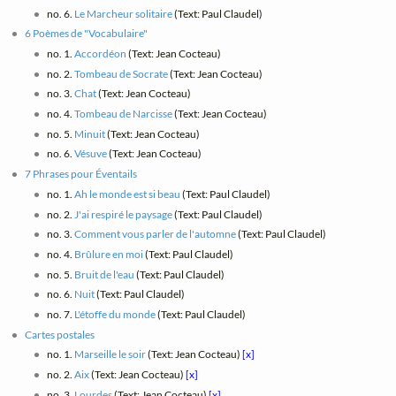
no. 6.
Le Marcheur solitaire
(Text: Paul Claudel)
6 Poèmes de "Vocabulaire"
no. 1.
Accordéon
(Text: Jean Cocteau)
no. 2.
Tombeau de Socrate
(Text: Jean Cocteau)
no. 3.
Chat
(Text: Jean Cocteau)
no. 4.
Tombeau de Narcisse
(Text: Jean Cocteau)
no. 5.
Minuit
(Text: Jean Cocteau)
no. 6.
Vésuve
(Text: Jean Cocteau)
7 Phrases pour Éventails
no. 1.
Ah le monde est si beau
(Text: Paul Claudel)
no. 2.
J'ai respiré le paysage
(Text: Paul Claudel)
no. 3.
Comment vous parler de l'automne
(Text: Paul Claudel)
no. 4.
Brûlure en moi
(Text: Paul Claudel)
no. 5.
Bruit de l'eau
(Text: Paul Claudel)
no. 6.
Nuit
(Text: Paul Claudel)
no. 7.
L'étoffe du monde
(Text: Paul Claudel)
Cartes postales
no. 1.
Marseille le soir
(Text: Jean Cocteau)
[x]
no. 2.
Aix
(Text: Jean Cocteau)
[x]
no. 3.
Lourdes
(Text: Jean Cocteau)
[x]