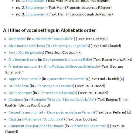
no. 1.
Épigramme I
(Text: Henri Francois-Joseph de Régnier)
no. 2.
Épigramme II
(Text: Henri Francois-Joseph de Régnier)
no. 3.
Épigramme III
(Text: Henri Francois-Joseph de Régnier)
All titles of vocal settings in Alphabetic order
Accordéon
(in
6 Poèmes de "Vocabulaire"
) (Text: Jean Cocteau)
Ah le monde est si beau
(in
7 Phrases pour Éventails
) (Text: Paul Claudel)
Aix
(in
Cartes postales
) (Text: Jean Cocteau)
[x]
À la bougie éteinte
(in
Deux poèmes français de Rilke
) (Text: Rainer Maria Rilke)
À l'enfant qui court
(in
Cinq Poésies de Georges Schehadé
) (Text: Georges
Schehadé)
*
Approche ton oreille
(in
Quatre derniers éventails
) (Text: Paul Claudel)
[x]
Bruit de l'eau
(in
7 Phrases pour Éventails
) (Text: Paul Claudel)
Brûlure en moi
(in
7 Phrases pour Éventails
) (Text: Paul Claudel)
Cantique
(in
4 Exemples Tirés des "Nécessités de la Vie"
) (Text: Eugène Émile
Paul Grindel , as Paul Éluard)
Ce souffle qui chante
(in
Deux poèmes de Jean Pellerin
) (Text: Jean Pellerin)
[x]
Chat
(in
6 Poèmes de "Vocabulaire"
) (Text: Jean Cocteau)
Comment vous parler de l'automne
(in
7 Phrases pour Éventails
) (Text: Paul
Claudel)