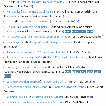
Fins
(in
4 Exemples Tirés des "Nécessités de la Vie"
) (Text: Eugène Émile Paul
Grindel , as Paul Éluard)
Funérailles
(in
5 Poèmes d'Apollinaire
) (Text: Wilhelm Albert Włodzimierz
Apolinary Kostrowicki , as Guillaume Apollinaire)
Il a plu
(in
Quatre derniers éventails
) (Text: Paul Claudel)
[x]
Il pleut
(in
5 Poèmes d'Apollinaire
) (Text: Wilhelm Albert Włodzimierz
Apolinary Kostrowicki , as Guillaume Apollinaire)
CAT
ENG
ENG
GER
Ils ne savent pas
(in
3 Poésies de Georges Schehadé
) (Text: Georges Schehadé)
*
Il y a des jardins
(in
Cinq Poésies de Georges Schehadé
) (Text: Georges
Schehadé)
*
J'ai respiré le paysage
(in
7 Phrases pour Éventails
) (Text: Paul Claudel)
Je me sens pauvre aujourd'hui
(in
Deux Poèmes de Jules Romains
) (Text: Louis
Henri Jean Farigoule , as Jules Romains)
[x]
L'Adieu
(in
5 Poèmes d'Apollinaire
) (Text: Wilhelm Albert Włodzimierz
Apolinary Kostrowicki , as Guillaume Apollinaire)
CAT
ENG
ENG
ENG
GER
HUN
La fuite est verdâtre et rose
(in
3 Poèmes de Verlaine
) (Text: Paul Verlaine)
La marchande des quatre saisons
(in
3 Poèmes de Robert Desnos
) (Text: Robert
Desnos)
Le cheval de bois
(in
L'Album de Poil de Carotte
) (Text: Jules Renard)
[x]
Le Marcheur solitaire
(in
6 Nouveaux Éventails
) (Text: Paul Claudel)