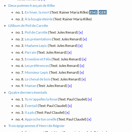
Deux poèmes français de Rilke
no. 1.
En hiver, la mort
(Text: Rainer Maria Rilke)
ENG
GER
no. 2.
À la bougie éteinte
(Text: Rainer Maria Rilke)
L'Album de Poil de Carotte
no. 1.
Poil de Carotte
(Text: Jules Renard)
[x]
no. 2.
Les présentations
(Text: Jules Renard)
[x]
no. 3.
Madame Lepic
(Text: Jules Renard)
[x]
no. 4.
Parrain
(Text: Jules Renard)
[x]
no. 5.
Ernestine et Félix
(Text: Jules Renard)
[x]
no. 6.
Les préférences
(Text: Jules Renard)
[x]
no. 7.
Monsieur Lepic
(Text: Jules Renard)
[x]
no. 8.
Le cheval de bois
(Text: Jules Renard)
[x]
no. 9.
Maman
(Text: Jules Renard)
[x]
Quatre derniers éventails
no. 1.
Tu m'appelles la Rose
(Text: Paul Claudel)
[x]
no. 2.
Éventail
(Text: Paul Claudel)
[x]
no. 3.
Il a plu
(Text: Paul Claudel)
[x]
no. 4.
Approche ton oreille
(Text: Paul Claudel)
[x]
Trois épigrammes d'Henri de Régnier