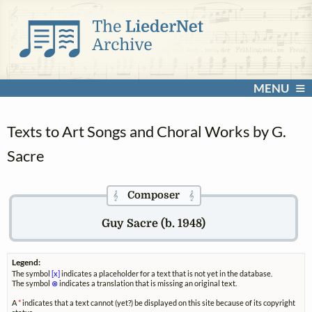
MENU
Texts to Art Songs and Choral Works by G.
Sacre
Composer
𝄞
𝄞
Guy Sacre (b. 1948)
Legend:
The symbol
[x]
indicates a placeholder for a text that is not yet in the database.
The symbol
⊗
indicates a translation that is missing an original text.
A
*
indicates that a text cannot (yet?) be displayed on this site because of its copyright