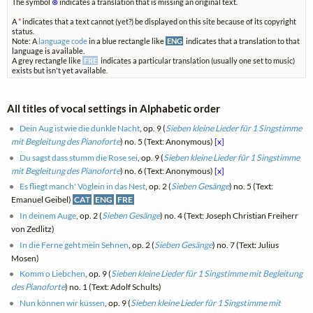
The symbol
⊗
indicates a translation that is missing an original text.
A
*
indicates that a text cannot (yet?) be displayed on this site because of its copyright
status.
Note: A
language code
in a blue rectangle like
ENG
indicates that a translation to that
language is available.
A grey rectangle like
FRE
indicates a particular translation (usually one set to music)
exists but isn't yet available.
All titles of vocal settings in Alphabetic order
Dein Aug ist wie die dunkle Nacht
, op. 9 (
Sieben kleine Lieder für 1 Singstimme
mit Begleitung des Pianoforte
) no. 5 (Text: Anonymous)
[x]
Du sagst dass stumm die Rose sei
, op. 9 (
Sieben kleine Lieder für 1 Singstimme
mit Begleitung des Pianoforte
) no. 6 (Text: Anonymous)
[x]
Es fliegt manch' Vöglein in das Nest
, op. 2 (
Sieben Gesänge
) no. 5 (Text:
Emanuel Geibel)
CAT
ENG
FRE
In deinem Auge
, op. 2 (
Sieben Gesänge
) no. 4 (Text: Joseph Christian Freiherr
von Zedlitz)
In die Ferne geht mein Sehnen
, op. 2 (
Sieben Gesänge
) no. 7 (Text: Julius
Mosen)
Komm o Liebchen
, op. 9 (
Sieben kleine Lieder für 1 Singstimme mit Begleitung
des Pianoforte
) no. 1 (Text: Adolf Schults)
Nun können wir küssen
, op. 9 (
Sieben kleine Lieder für 1 Singstimme mit