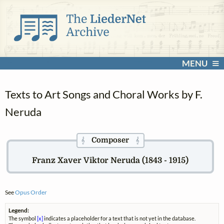
MENU
Texts to Art Songs and Choral Works by F.
Neruda
Composer
𝄞
𝄞
Franz Xaver Viktor Neruda (1843 - 1915)
See
Opus Order
Legend:
The symbol
[x]
indicates a placeholder for a text that is not yet in the database.