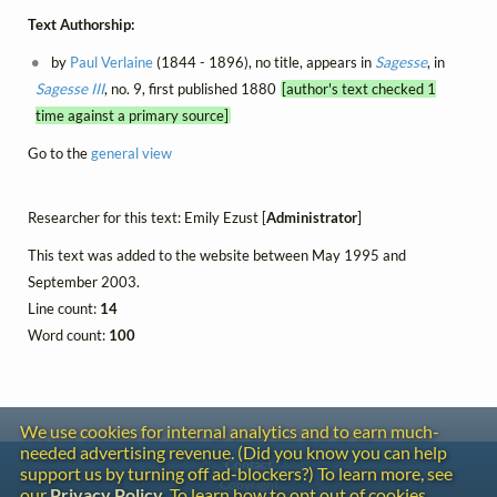
Text Authorship:
by
Paul Verlaine
(1844 - 1896), no title, appears in
Sagesse
, in
Sagesse III
, no. 9, first published 1880
[author's text checked 1
time against a primary source]
Go to the
general view
Researcher for this text: Emily Ezust [
Administrator
]
This text was added to the website between May 1995 and
September 2003.
Line count:
14
Word count:
100
We use cookies for internal analytics and to earn much-
needed advertising revenue. (Did you know you can help
Contact
support us by turning off ad-blockers?) To learn more, see
Copyright
our
Privacy Policy
. To learn how to opt out of cookies,