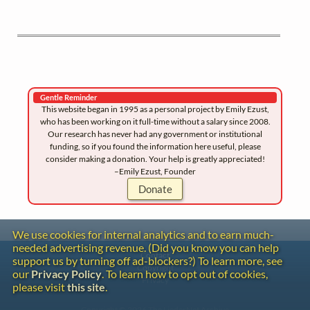
Gentle Reminder
This website began in 1995 as a personal project by Emily Ezust,
who has been working on it full-time without a salary since 2008.
Our research has never had any government or institutional
funding, so if you found the information here useful, please
consider making a donation. Your help is greatly appreciated!
–Emily Ezust, Founder
Donate
We use cookies for internal analytics and to earn much-
needed advertising revenue. (Did you know you can help
Contact
support us by turning off ad-blockers?) To learn more, see
Copyright
our
Privacy Policy
. To learn how to opt out of cookies,
Privacy
please visit
this site
.
Copyright © 2026 The LiederNet Archive