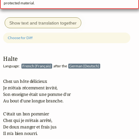
protected material.
Show text and translation together
Choose for Diff
Halte
Language:
French (Français)
after the
German (Deutsch)
Chez un hôte délicieux

Je m'étais récemment invité,

Son enseigne était une pomme d'or

Au bout d'une longue branche.

C'était un bon pommier

Chez qui je m'étais arrêté,

De doux manger et frais jus

Il m'a bien nourri.
