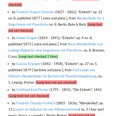
checked]
by
Friedrich August Dressler
(1827 - 1862), "Einkehr", op. 12
no. 8, published 1877 [ voice and piano ], from
Wanderlieder für 1
Singstimme mit Pianoforte
, no. 8, Berlin, Bote & Bock
[sung text
not yet checked]
by
Hubert Engels
(1824 - 1891), "Einkehr", op. 4 no. 8,
published 1873 [ voice and piano ], from
Neun Wanderlieder von
Ludwig Uhland für eine Singstimme mit Pianoforte
, no. 8, Bremen,
Cranz
[sung text checked 1 time]
by
Gustav Erlanger
(1842 - 1908), "Einkehr", op. 37 no. 5,
published 1879 [ baritone and piano ], from
Fünf Lieder aus
Uhland's Wanderlieder, für Bariton mit Pianofortebegleitung
, no.
5, Leipzig, Kistner
[sung text not yet checked]
by
Gottfried Emil Fischer
(1791 - 1841), "Die Einkehr", 1842
[sung text not yet checked]
by
Friedrich Theodor Fröhlich
(1803 - 1836), "Wanderlied", op.
13 (
Lieder im Volkston für vier Männerstimmen
) no. 3 [ four-part
men's chorus a cappella ], Berlin: Bethge
[sung text not yet