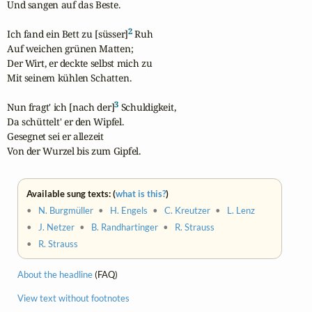
Und sangen auf das Beste.

2
Ich fand ein Bett zu [süsser]
 Ruh

Auf weichen grünen Matten;

Der Wirt, er deckte selbst mich zu

Mit seinem kühlen Schatten.

3
Nun fragt' ich [nach der]
 Schuldigkeit,

Da schüttelt' er den Wipfel.

Gesegnet sei er allezeit

Von der Wurzel bis zum Gipfel.
Available sung texts: (
what is this?
)
•
N. Burgmüller
•
H. Engels
•
C. Kreutzer
•
L. Lenz
•
J. Netzer
•
B. Randhartinger
•
R. Strauss
•
R. Strauss
About the headline
(FAQ)
View text without footnotes