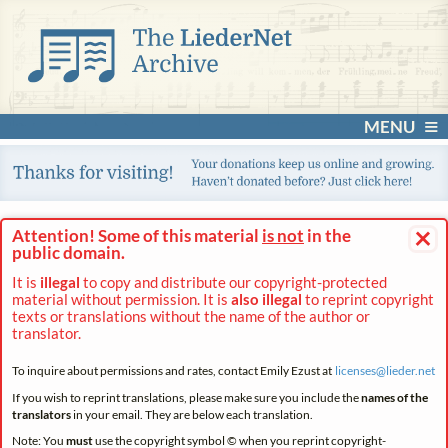
MENU
×
Attention! Some of this material
is not
in the
public domain.
It is
illegal
to copy and distribute our copyright-protected
material without permission. It is
also illegal
to reprint copyright
texts or translations without the name of the author or
translator.
To inquire about permissions and rates, contact Emily Ezust at
licenses@
lieder.
net
If you wish to reprint translations, please make sure you include the
names of the
translators
in your email. They are below each translation.
Note: You
must
use the copyright symbol © when you reprint copyright-