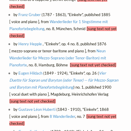
checked]
by
Franz Gruber
(1787 - 1863), "Einkehr", published 1885
[ voice and piano ], from
Wanderlieder für 1 Singstimme mit
Pianofortebegleitung
, no. 8, München, Schmid
[sung text not yet
checked]
by
Henry Hepple
, "Einkehr", op. 4 no. 8, published 1876
[ mezzo-soprano or tenor-baritone and piano ], from
Neun
Wanderlieder für Mezzo-Soprano (oder Tenor-Bariton) mit
Pianoforte
, no. 8, Hamburg, Böhme
[sung text not yet checked]
by
Eugen Hildach
(1849 - 1924), "Einkehr", op. 26 (
Vier
Duette für Sopran und Baryton (oder Tenor) -- für Mezzo-Sopran
und Baryton mit Pianofortebegleitung
) no. 1, published 1900
[ vocal duet with piano ], Magdeburg, Heinrichshofen Verlag
[sung text not yet checked]
by
Gustave Léon Huberti
(1843 - 1910), "Einkehr", 1868
[ voice and piano ], from
8 Wanderlieder
, no. 7
[sung text not yet
checked]