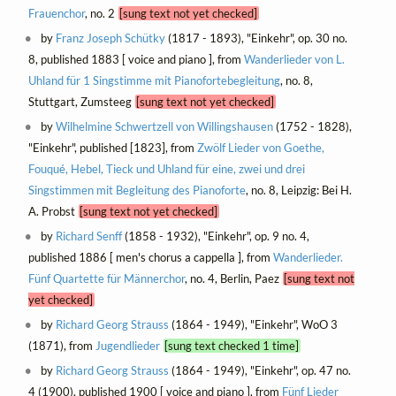
Frauenchor
, no. 2
[sung text not yet checked]
by
Franz Joseph Schütky
(1817 - 1893), "Einkehr", op. 30 no.
8, published 1883 [ voice and piano ], from
Wanderlieder von L.
Uhland für 1 Singstimme mit Pianofortebegleitung
, no. 8,
Stuttgart, Zumsteeg
[sung text not yet checked]
by
Wilhelmine Schwertzell von Willingshausen
(1752 - 1828),
"Einkehr", published [1823], from
Zwölf Lieder von Goethe,
Fouqué, Hebel, Tieck und Uhland für eine, zwei und drei
Singstimmen mit Begleitung des Pianoforte
, no. 8, Leipzig: Bei H.
A. Probst
[sung text not yet checked]
by
Richard Senff
(1858 - 1932), "Einkehr", op. 9 no. 4,
published 1886 [ men's chorus a cappella ], from
Wanderlieder.
Fünf Quartette für Männerchor
, no. 4, Berlin, Paez
[sung text not
yet checked]
by
Richard Georg Strauss
(1864 - 1949), "Einkehr", WoO 3
(1871), from
Jugendlieder
[sung text checked 1 time]
by
Richard Georg Strauss
(1864 - 1949), "Einkehr", op. 47 no.
4 (1900), published 1900 [ voice and piano ], from
Fünf Lieder