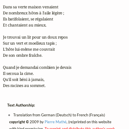
Dans sa verte maison venaient

De nombreux hôtes à l'aile légère ;

Ils batifolaient, se régalaient

Et chantaient au mieux.

Je trouvai un lit pour un doux repos

Sur un vert et moelleux tapis ;

L'hôte lui‑même me couvrait

De son ombre fraîche.

Quand je demandai combien je devais

Il secoua la cime.

Qu'il soit béni à jamais,

Des racines au sommet.
Text Authorship:
Translation from German (Deutsch) to French (Français)
copyright ©
2009 by
Pierre Mathé
, (re)printed on this website
with kind permission.
To reprint and distribute this author's work