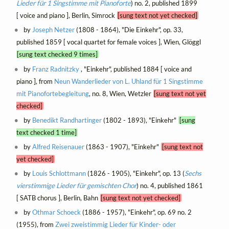
Lieder für 1 Singstimme mit Pianoforte
) no. 2, published 1899
[ voice and piano ], Berlin, Simrock
[sung text not yet checked]
by
Joseph Netzer
(1808 - 1864), "Die Einkehr", op. 33,
published 1859 [ vocal quartet for female voices ], Wien, Glöggl
[sung text checked 9 times]
by
Franz Radnitzky
, "Einkehr", published 1884 [ voice and
piano ], from
Neun Wanderlieder von L. Uhland für 1 Singstimme
mit Pianofortebegleitung
, no. 8, Wien, Wetzler
[sung text not yet
checked]
by
Benedikt Randhartinger
(1802 - 1893), "Einkehr"
[sung
text checked 1 time]
by
Alfred Reisenauer
(1863 - 1907), "Einkehr"
[sung text not
yet checked]
by
Louis Schlottmann
(1826 - 1905), "Einkehr", op. 13 (
Sechs
vierstimmige Lieder für gemischten Chor
) no. 4, published 1861
[ SATB chorus ], Berlin, Bahn
[sung text not yet checked]
by
Othmar Schoeck
(1886 - 1957), "Einkehr", op. 69 no. 2
(1955), from
Zwei zweistimmig Lieder für Kinder- oder