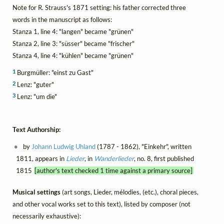
Note for R. Strauss's 1871 setting: his father corrected three
words in the manuscript as follows:
Stanza 1, line 4: "langen" became "grünen"
Stanza 2, line 3: "süsser" became "frischer"
Stanza 4, line 4: "kühlen" became "grünen"
1
Burgmüller: "einst zu Gast"
2
Lenz: "guter"
3
Lenz: "um die"
Text Authorship:
by
Johann Ludwig Uhland
(1787 - 1862), "Einkehr", written
1811, appears in
Lieder
, in
Wanderlieder
, no. 8, first published
1815
[author's text checked 1 time against a primary source]
Musical settings
(art songs, Lieder, mélodies, (etc.), choral pieces,
and other vocal works set to this text), listed by composer (not
necessarily exhaustive):