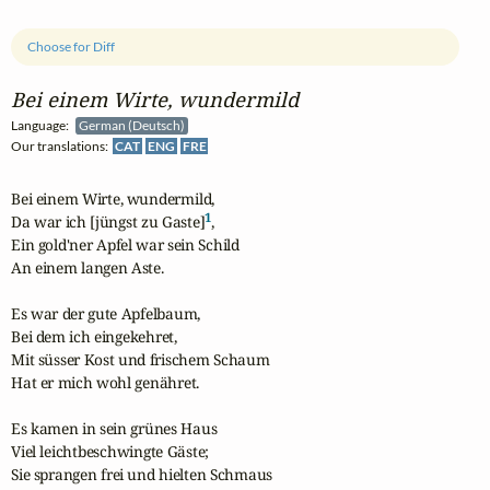
Choose for Diff
Bei einem Wirte, wundermild
Language:
German (Deutsch)
Our translations:
CAT
ENG
FRE
Bei einem Wirte, wundermild,

1
Da war ich [jüngst zu Gaste]
,

Ein gold'ner Apfel war sein Schild

An einem langen Aste.

Es war der gute Apfelbaum,

Bei dem ich eingekehret,

Mit süsser Kost und frischem Schaum

Hat er mich wohl genähret.

Es kamen in sein grünes Haus

Viel leichtbeschwingte Gäste;

Sie sprangen frei und hielten Schmaus
