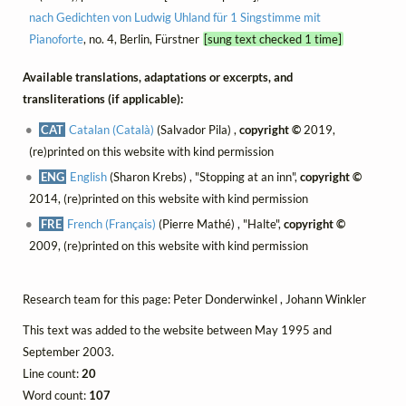
nach Gedichten von Ludwig Uhland für 1 Singstimme mit
Pianoforte
, no. 4, Berlin, Fürstner
[sung text checked 1 time]
Available translations, adaptations or excerpts, and
transliterations (if applicable):
CAT
Catalan (Català)
(Salvador Pila) ,
copyright ©
2019,
(re)printed on this website with kind permission
ENG
English
(Sharon Krebs) , "Stopping at an inn",
copyright ©
2014, (re)printed on this website with kind permission
FRE
French (Français)
(Pierre Mathé) , "Halte",
copyright ©
2009, (re)printed on this website with kind permission
Research team for this page: Peter Donderwinkel , Johann Winkler
This text was added to the website between May 1995 and
September 2003.
Line count:
20
Word count:
107