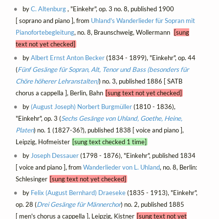
by
C. Altenburg
, "Einkehr", op. 3 no. 8, published 1900
[ soprano and piano ], from
Uhland's Wanderlieder für Sopran mit
Pianofortebegleitung
, no. 8, Braunschweig, Wollermann
[sung
text not yet checked]
by
Albert Ernst Anton Becker
(1834 - 1899), "Einkehr", op. 44
(
Fünf Gesänge für Sopran, Alt, Tenor und Bass (besonders für
Chöre höherer Lehranstalten)
) no. 3, published 1886 [ SATB
chorus a cappella ], Berlin, Bahn
[sung text not yet checked]
by
(August Joseph) Norbert Burgmüller
(1810 - 1836),
"Einkehr", op. 3 (
Sechs Gesänge von Uhland, Goethe, Heine,
Platen
) no. 1 (1827-36?), published 1838 [ voice and piano ],
Leipzig, Hofmeister
[sung text checked 1 time]
by
Joseph Dessauer
(1798 - 1876), "Einkehr", published 1834
[ voice and piano ], from
Wanderlieder von L. Uhland
, no. 8, Berlin:
Schlesinger
[sung text not yet checked]
by
Felix (August Bernhard) Draeseke
(1835 - 1913), "Einkehr",
op. 28 (
Drei Gesänge für Männerchor
) no. 2, published 1885
[ men's chorus a cappella ], Leipzig, Kistner
[sung text not yet