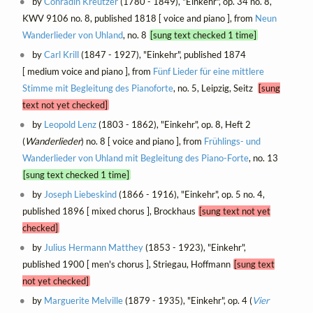
by
Conradin Kreutzer
(1780 - 1849), "Einkehr", op. 34 no. 8,
KWV 9106 no. 8, published 1818 [ voice and piano ], from
Neun
Wanderlieder von Uhland
, no. 8
[sung text checked 1 time]
by
Carl Krill
(1847 - 1927), "Einkehr", published 1874
[ medium voice and piano ], from
Fünf Lieder für eine mittlere
Stimme mit Begleitung des Pianoforte
, no. 5, Leipzig, Seitz
[sung
text not yet checked]
by
Leopold Lenz
(1803 - 1862), "Einkehr", op. 8, Heft 2
(
Wanderlieder
) no. 8 [ voice and piano ], from
Frühlings- und
Wanderlieder von Uhland mit Begleitung des Piano-Forte
, no. 13
[sung text checked 1 time]
by
Joseph Liebeskind
(1866 - 1916), "Einkehr", op. 5 no. 4,
published 1896 [ mixed chorus ], Brockhaus
[sung text not yet
checked]
by
Julius Hermann Matthey
(1853 - 1923), "Einkehr",
published 1900 [ men's chorus ], Striegau, Hoffmann
[sung text
not yet checked]
by
Marguerite Melville
(1879 - 1935), "Einkehr", op. 4 (
Vier