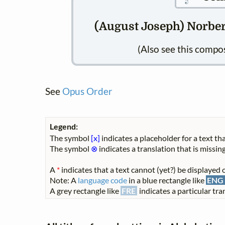
(August Joseph) Norbert
(Also see this compo
See
Opus Order
Legend:
The symbol
[x]
indicates a placeholder for a text tha
The symbol
⊗
indicates a translation that is missing
A
*
indicates that a text cannot (yet?) be displayed o
Note: A
language code
in a blue rectangle like
ENG
A grey rectangle like
FRE
indicates a particular tran