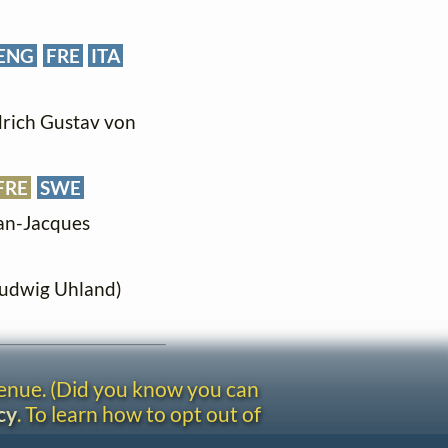
ENG
FRE
ITA
drich Gustav von
FRE
SWE
ean-Jacques
 Ludwig Uhland)
venue. (Did you know you can
cy
. To learn how to opt out of