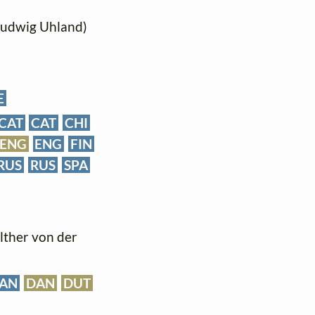
 Ludwig Uhland)
E
CAT
CAT
CHI
ENG
ENG
FIN
RUS
RUS
SPA
alther von der
AN
DAN
DUT