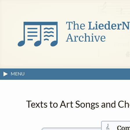
MENU
Texts to Art Songs and C
𝄞
Com