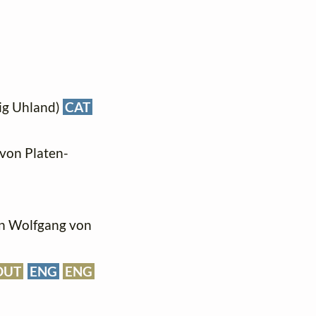
wig Uhland)
CAT
 von Platen-
ann Wolfgang von
DUT
ENG
ENG