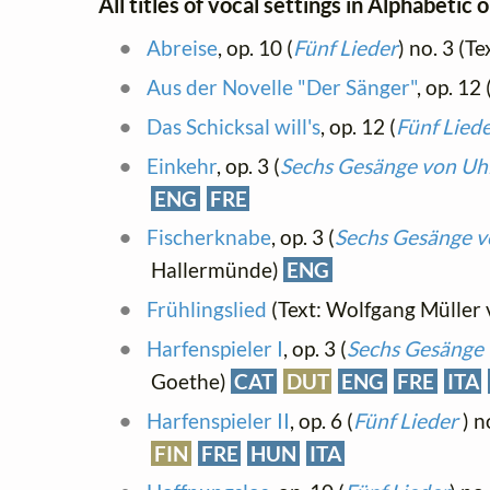
All titles of vocal settings in Alphabetic 
Abreise
, op. 10 (
Fünf Lieder
) no. 3 (
Aus der Novelle "Der Sänger"
, op. 12 
Das Schicksal will's
, op. 12 (
Fünf Lied
Einkehr
, op. 3 (
Sechs Gesänge von Uhl
ENG
FRE
Fischerknabe
, op. 3 (
Sechs Gesänge v
Hallermünde)
ENG
Frühlingslied
(Text: Wolfgang Müller
Harfenspieler I
, op. 3 (
Sechs Gesänge 
Goethe)
CAT
DUT
ENG
FRE
ITA
Harfenspieler II
, op. 6 (
Fünf Lieder
) 
FIN
FRE
HUN
ITA