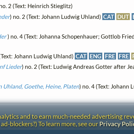
 no. 2 (Text: Heinrich Stieglitz)
eder
) no. 2 (Text: Johann Ludwig Uhland)
CAT
DUT
der
) no. 4 (Text: Johanna Schopenhauer; Gottlob Frie
5 (Text: Johann Ludwig Uhland)
CAT
ENG
FRE
FRE
nf Lieder
) no. 2 (Text: Ludwig Andreas Gotter after J
 Uhland, Goethe, Heine, Platen
) no. 4 (Text: Johann
analytics and to earn much-needed advertising re
 ad-blockers?) To learn more, see our
Privacy Poli