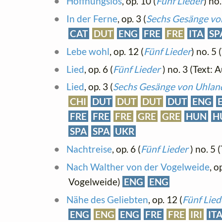
Hoffnungslos
, op. 10 (
Fünf Lieder
) no
In der Ferne
, op. 3 (
Sechs Gesänge von
CAT
DUT
ENG
FRE
FRE
ITA
SP
Lebe wohl
, op. 12 (
Fünf Lieder
) no. 5
Lied
, op. 6 (
Fünf Lieder
) no. 3 (Text
Lied
, op. 3 (
Sechs Gesänge von Uhland
CHI
DUT
DUT
DUT
DUT
ENG
FRE
FRE
FRE
GRE
GRE
HUN
H
SPA
SPA
UKR
Nachtreise
, op. 6 (
Fünf Lieder
) no. 5
Nach Walther von der Vogelweide
, o
Vogelweide)
ENG
ENG
Nähe des Geliebten
, op. 12 (
Fünf Lied
ENG
ENG
ENG
FRE
FRE
IRI
IT