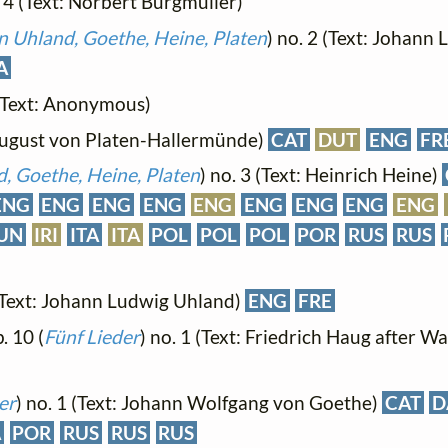
. 4 (Text: Norbert Burgmüller)
 Uhland, Goethe, Heine, Platen
) no. 2 (Text: Johann
A
 (Text: Anonymous)
: August von Platen-Hallermünde)
CAT
DUT
ENG
FR
, Goethe, Heine, Platen
) no. 3 (Text: Heinrich Heine)
ENG
ENG
ENG
ENG
ENG
ENG
ENG
ENG
ENG
UN
IRI
ITA
ITA
POL
POL
POL
POR
RUS
RUS
 (Text: Johann Ludwig Uhland)
ENG
FRE
p. 10 (
Fünf Lieder
) no. 1 (Text: Friedrich Haug after W
er
) no. 1 (Text: Johann Wolfgang von Goethe)
CAT
D
A
POR
RUS
RUS
RUS