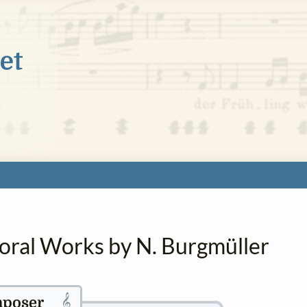
horal Works by N. Burgmüller
𝄞
poser