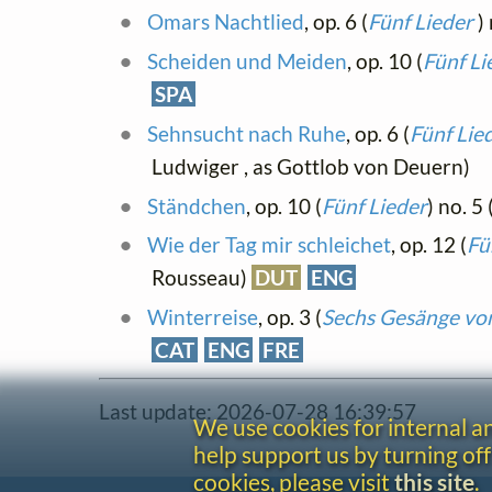
Omars Nachtlied
, op. 6 (
Fünf Lieder
)
Scheiden und Meiden
, op. 10 (
Fünf Li
SPA
Sehnsucht nach Ruhe
, op. 6 (
Fünf Lie
Ludwiger , as Gottlob von Deuern)
Ständchen
, op. 10 (
Fünf Lieder
) no. 
Wie der Tag mir schleichet
, op. 12 (
Fü
Rousseau)
DUT
ENG
Winterreise
, op. 3 (
Sechs Gesänge von
CAT
ENG
FRE
Last update: 2026-07-28 16:39:57
We use cookies for internal 
help support us by turning off
cookies, please visit
this site
.