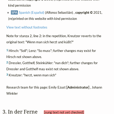
kind permission
SPA
Spanish (Español)
(Alfonso Sebastián) ,
copyright ©
2021,
(re)printed on this website with kind permission
View text without footnotes
Note for stanza 2, line 2: in the repetition, Kreutzer reverts to the
original text: "Wenn man sich herzt und küßt?"
1
Hirsch: "Soll"; Lenz: "So muss"; further changes may exist for
Hirsch not shown above.
2
Dressler, Gotthelf, Steinkühler: "nun dich"; further changes for
Dressler and Gotthelf may exist not shown above.
3
Kreutzer: "herzt, wenn man sich"
Research team for this page: Emily Ezust
[Administrator]
, Johann
Winkler
3. In der Ferne 
[sung text not yet checked]