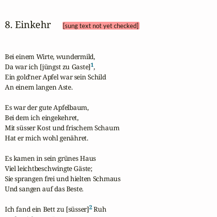
8. Einkehr 
[sung text not yet checked]
Bei einem Wirte, wundermild,

1
Da war ich [jüngst zu Gaste]
,

Ein gold'ner Apfel war sein Schild

An einem langen Aste.

Es war der gute Apfelbaum,

Bei dem ich eingekehret,

Mit süsser Kost und frischem Schaum

Hat er mich wohl genähret.

Es kamen in sein grünes Haus

Viel leichtbeschwingte Gäste;

Sie sprangen frei und hielten Schmaus

Und sangen auf das Beste.

2
Ich fand ein Bett zu [süsser]
 Ruh
