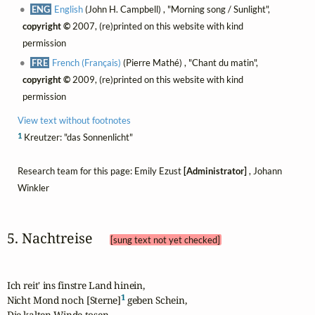
ENG
English
(John H. Campbell) , "Morning song / Sunlight",
copyright ©
2007, (re)printed on this website with kind
permission
FRE
French (Français)
(Pierre Mathé) , "Chant du matin",
copyright ©
2009, (re)printed on this website with kind
permission
View text without footnotes
1
Kreutzer: "das Sonnenlicht"
Research team for this page: Emily Ezust
[Administrator]
, Johann
Winkler
5. Nachtreise 
[sung text not yet checked]
Ich reit' ins finstre Land hinein, 

1
Nicht Mond noch [Sterne]
 geben Schein, 

Die kalten Winde tosen. 
