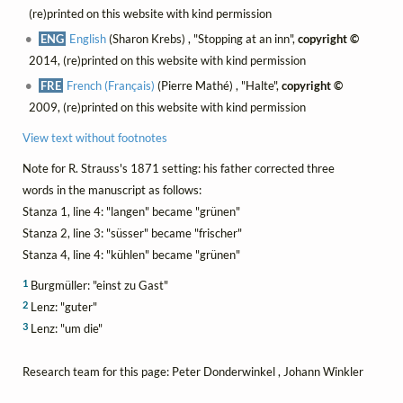
(re)printed on this website with kind permission
ENG
English
(Sharon Krebs) , "Stopping at an inn",
copyright ©
2014, (re)printed on this website with kind permission
FRE
French (Français)
(Pierre Mathé) , "Halte",
copyright ©
2009, (re)printed on this website with kind permission
View text without footnotes
Note for R. Strauss's 1871 setting: his father corrected three
words in the manuscript as follows:
Stanza 1, line 4: "langen" became "grünen"
Stanza 2, line 3: "süsser" became "frischer"
Stanza 4, line 4: "kühlen" became "grünen"
1
Burgmüller: "einst zu Gast"
2
Lenz: "guter"
3
Lenz: "um die"
Research team for this page: Peter Donderwinkel , Johann Winkler