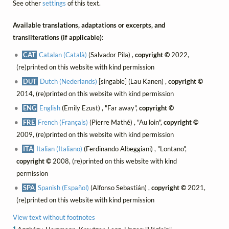
See other
settings
of this text.
Available translations, adaptations or excerpts, and
transliterations (if applicable):
CAT
Catalan (Català)
(Salvador Pila) ,
copyright ©
2022,
(re)printed on this website with kind permission
DUT
Dutch (Nederlands)
[singable] (Lau Kanen) ,
copyright ©
2014, (re)printed on this website with kind permission
ENG
English
(Emily Ezust) , "Far away",
copyright ©
FRE
French (Français)
(Pierre Mathé) , "Au loin",
copyright ©
2009, (re)printed on this website with kind permission
ITA
Italian (Italiano)
(Ferdinando Albeggiani) , "Lontano",
copyright ©
2008, (re)printed on this website with kind
permission
SPA
Spanish (Español)
(Alfonso Sebastián) ,
copyright ©
2021,
(re)printed on this website with kind permission
View text without footnotes
1