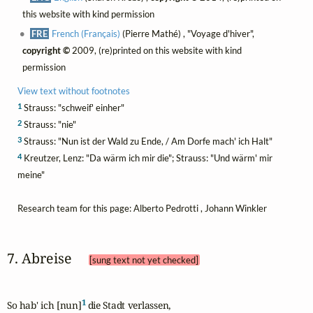
this website with kind permission
FRE
French (Français)
(Pierre Mathé) , "Voyage d'hiver",
copyright ©
2009, (re)printed on this website with kind
permission
View text without footnotes
1
Strauss: "schweif' einher"
2
Strauss: "nie"
3
Strauss: "Nun ist der Wald zu Ende, / Am Dorfe mach' ich Halt"
4
Kreutzer, Lenz: "Da wärm ich mir die"; Strauss: "Und wärm' mir
meine"
Research team for this page: Alberto Pedrotti , Johann Winkler
7. Abreise 
[sung text not yet checked]
1
So hab' ich [nun]
 die Stadt verlassen, 
