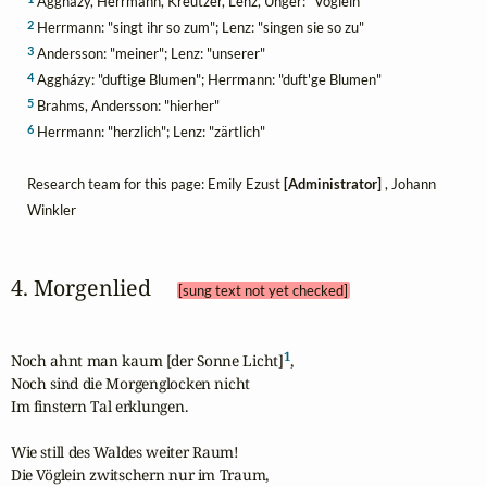
Aggházy, Herrmann, Kreutzer, Lenz, Unger: "Vöglein"
2
Herrmann: "singt ihr so zum"; Lenz: "singen sie so zu"
3
Andersson: "meiner"; Lenz: "unserer"
4
Aggházy: "duftige Blumen"; Herrmann: "duft'ge Blumen"
5
Brahms, Andersson: "hierher"
6
Herrmann: "herzlich"; Lenz: "zärtlich"
Research team for this page: Emily Ezust
[Administrator]
, Johann
Winkler
4. Morgenlied 
[sung text not yet checked]
1
Noch ahnt man kaum [der Sonne Licht]
, 

Noch sind die Morgenglocken nicht 

Im finstern Tal erklungen.

Wie still des Waldes weiter Raum! 

Die Vöglein zwitschern nur im Traum, 
