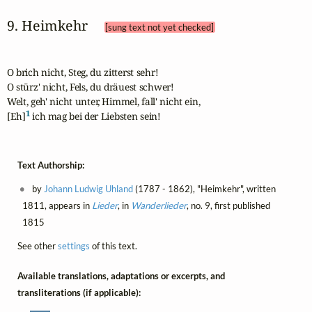
9. Heimkehr 
[sung text not yet checked]
O brich nicht, Steg, du zitterst sehr!

O stürz' nicht, Fels, du dräuest schwer!

Welt, geh' nicht unter, Himmel, fall' nicht ein,

1
[Eh]
 ich mag bei der Liebsten sein!
Text Authorship:
by
Johann Ludwig Uhland
(1787 - 1862), "Heimkehr", written
1811, appears in
Lieder
, in
Wanderlieder
, no. 9, first published
1815
See other
settings
of this text.
Available translations, adaptations or excerpts, and
transliterations (if applicable):