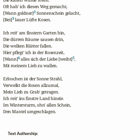
Oft hab' ich diesen Weg gemacht, 

2
[Wann goldner]
 Sonnenschein gelacht, 

3
[Bei]
 lauer Lüfte Kosen.

Ich reit' am finstern Garten hin, 

Die dürren Bäume sausen drin, 

Die welken Blätter fallen. 

Hier pflegt' ich in der Rosenzeit, 

4
5
[Wann]
 alles sich der Liebe [weiht]
, 

Mit meinem Lieb zu wallen.

Erloschen ist der Sonne Strahl, 

Verwelkt die Rosen allzumal, 

Mein Lieb zu Grab' getragen. 

Ich reit' ins finstre Land hinein 

Im Wintersturm, ohn' allen Schein, 

Den Mantel umgeschlagen.
Text Authorship: