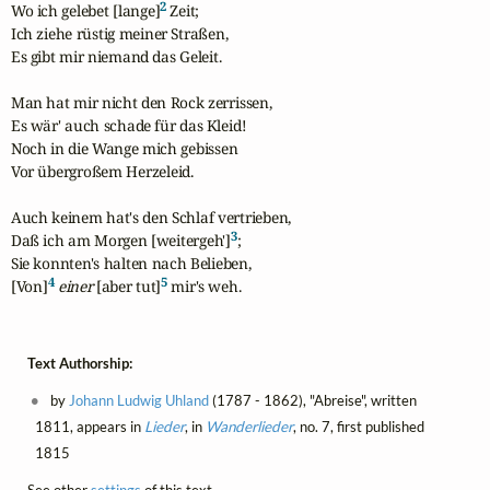
2
Wo ich gelebet [lange]
 Zeit; 

Ich ziehe rüstig meiner Straßen, 

Es gibt mir niemand das Geleit.

Man hat mir nicht den Rock zerrissen, 

Es wär' auch schade für das Kleid! 

Noch in die Wange mich gebissen 

Vor übergroßem Herzeleid.

Auch keinem hat's den Schlaf vertrieben, 

3
Daß ich am Morgen [weitergeh']
; 

Sie konnten's halten nach Belieben,

4
5
[Von]
einer
 [aber tut]
 mir's weh.
Text Authorship:
by
Johann Ludwig Uhland
(1787 - 1862), "Abreise", written
1811, appears in
Lieder
, in
Wanderlieder
, no. 7, first published
1815
See other
settings
of this text.