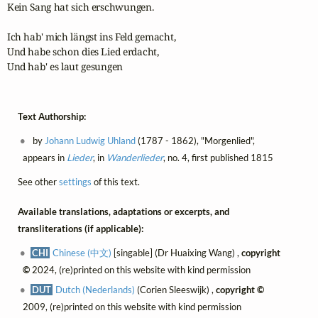
Kein Sang hat sich erschwungen.

Ich hab' mich längst ins Feld gemacht, 

Und habe schon dies Lied erdacht, 

Und hab' es laut gesungen
Text Authorship:
by
Johann Ludwig Uhland
(1787 - 1862), "Morgenlied",
appears in
Lieder
, in
Wanderlieder
, no. 4, first published 1815
See other
settings
of this text.
Available translations, adaptations or excerpts, and
transliterations (if applicable):
CHI
Chinese (中文)
[singable] (Dr Huaixing Wang) ,
copyright
©
2024, (re)printed on this website with kind permission
DUT
Dutch (Nederlands)
(Corien Sleeswijk) ,
copyright ©
2009, (re)printed on this website with kind permission