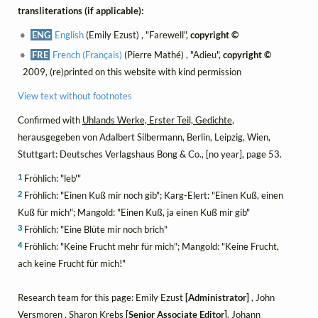
transliterations (if applicable):
ENG
English
(Emily Ezust) , "Farewell",
copyright ©
FRE
French (Français)
(Pierre Mathé) , "Adieu",
copyright ©
2009, (re)printed on this website with kind permission
View text without footnotes
Confirmed with
Uhlands Werke, Erster Teil, Gedichte
,
herausgegeben von Adalbert Silbermann, Berlin, Leipzig, Wien,
Stuttgart: Deutsches Verlagshaus Bong & Co., [no year], page 53.
1
Fröhlich: "leb'"
2
Fröhlich: "Einen Kuß mir noch gib"; Karg-Elert: "Einen Kuß, einen
Kuß für mich"; Mangold: "Einen Kuß, ja einen Kuß mir gib"
3
Fröhlich: "Eine Blüte mir noch brich"
4
Fröhlich: "Keine Frucht mehr für mich"; Mangold: "Keine Frucht,
ach keine Frucht für mich!"
Research team for this page: Emily Ezust
[Administrator]
, John
Versmoren , Sharon Krebs
[Senior Associate Editor]
, Johann