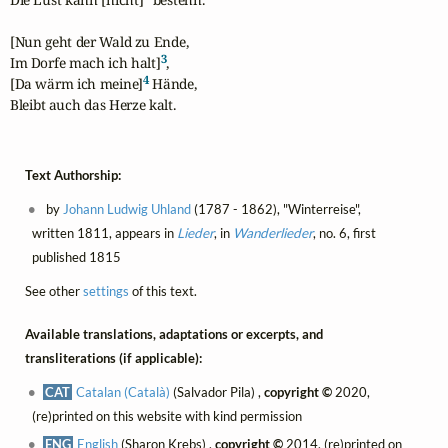
[Nun geht der Wald zu Ende,

3
Im Dorfe mach ich halt]
,

4
[Da wärm ich meine]
 Hände,

Bleibt auch das Herze kalt.
Text Authorship:
by
Johann Ludwig Uhland
(1787 - 1862), "Winterreise",
written 1811, appears in
Lieder
, in
Wanderlieder
, no. 6, first
published 1815
See other
settings
of this text.
Available translations, adaptations or excerpts, and
transliterations (if applicable):
CAT
Catalan (Català)
(Salvador Pila) ,
copyright ©
2020,
(re)printed on this website with kind permission
ENG
English
(Sharon Krebs) ,
copyright ©
2014, (re)printed on