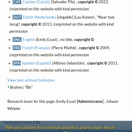
CAT
Catalan (Català)
(Salvador Pila) ,
copyright ©
2022,
(re)printed on this website with kind permission
DUT
Dutch (Nederlands)
[singable] (Lau Kanen) , "Naar huis
terug",
copyright ©
2013, (re)printed on this website with kind
permission
ENG
English
(Emily Ezust) , no title,
copyright ©
FRE
French (Français)
(Pierre Mathé) ,
copyright ©
2009,
(re)printed on this website with kind permission
SPA
Spanish (Español)
(Alfonso Sebastián) ,
copyright ©
2021,
(re)printed on this website with kind permission
View text without footnotes
1
Brahms: "Bis"
Research team for this page: Emily Ezust
[Administrator]
, Johann
Winkler
Total word count:
572
We use cookies for internal analytics and to earn much-