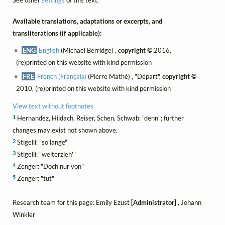
Available translations, adaptations or excerpts, and
transliterations (if applicable):
ENG
English
(Michael Berridge) ,
copyright ©
2016,
(re)printed on this website with kind permission
FRE
French (Français)
(Pierre Mathé) , "Départ",
copyright ©
2010, (re)printed on this website with kind permission
View text without footnotes
1
Hernandez, Hildach, Reiser, Schen, Schwab: "denn"; further
changes may exist not shown above.
2
Stigelli: "so lange"
3
Stigelli: "weiterzieh'"
4
Zenger: "Doch nur von"
5
Zenger: "tut"
Research team for this page: Emily Ezust
[Administrator]
, Johann
Winkler