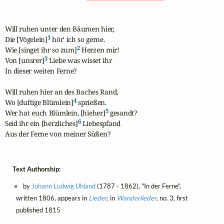
Will ruhen unter den Bäumen hier,

1
Die [Vögelein]
 hör' ich so gerne.

2
Wie [singet ihr so zum]
 Herzen mir!

3
Von [unsrer]
 Liebe was wisset ihr

In dieser weiten Ferne?

Will ruhen hier an des Baches Rand,

4
Wo [duftige Blümlein]
 sprießen.

5
Wer hat euch Blümlein, [hieher]
 gesandt?

6
Seid ihr ein [herzliches]
 Liebespfand

Aus der Ferne von meiner Süßen?
Text Authorship:
by
Johann Ludwig Uhland
(1787 - 1862), "In der Ferne",
written 1806, appears in
Lieder
, in
Wanderlieder
, no. 3, first
published 1815