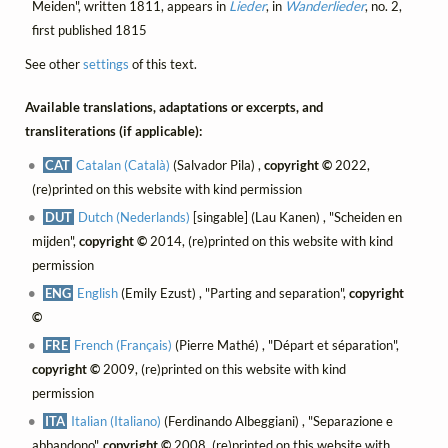
Meiden", written 1811, appears in
Lieder
, in
Wanderlieder
, no. 2,
first published 1815
See other
settings
of this text.
Available translations, adaptations or excerpts, and
transliterations (if applicable):
CAT
Catalan (Català)
(Salvador Pila) ,
copyright ©
2022,
(re)printed on this website with kind permission
DUT
Dutch (Nederlands)
[singable] (Lau Kanen) , "Scheiden en
mijden",
copyright ©
2014, (re)printed on this website with kind
permission
ENG
English
(Emily Ezust) , "Parting and separation",
copyright
©
FRE
French (Français)
(Pierre Mathé) , "Départ et séparation",
copyright ©
2009, (re)printed on this website with kind
permission
ITA
Italian (Italiano)
(Ferdinando Albeggiani) , "Separazione e
abbandono",
copyright ©
2008, (re)printed on this website with