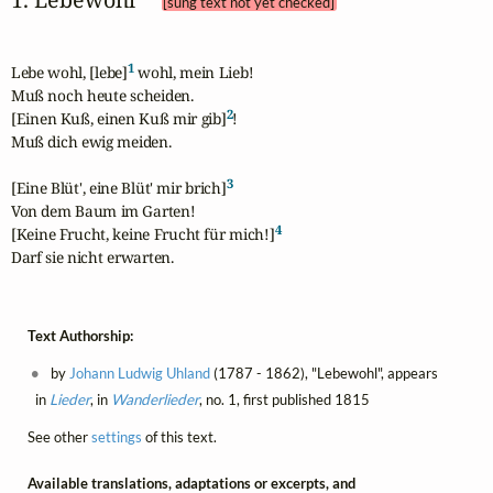
[sung text not yet checked]
1
Lebe wohl, [lebe]
 wohl, mein Lieb!

Muß noch heute scheiden.

2
[Einen Kuß, einen Kuß mir gib]
!

Muß dich ewig meiden. 

3
[Eine Blüt', eine Blüt' mir brich]
Von dem Baum im Garten!

4
[Keine Frucht, keine Frucht für mich!]
Darf sie nicht erwarten.
Text Authorship:
by
Johann Ludwig Uhland
(1787 - 1862), "Lebewohl", appears
in
Lieder
, in
Wanderlieder
, no. 1, first published 1815
See other
settings
of this text.
Available translations, adaptations or excerpts, and