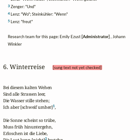
3
Zenger: "Und"
4
Lenz: "Wo"; Steinkühler: "Wenn"
5
Lenz: "freut"
Research team for this page: Emily Ezust
[Administrator]
, Johann
Winkler
6. Winterreise 
[sung text not yet checked]
Bei diesem kalten Wehen 

Sind alle Strassen leer,

Die Wasser stille stehen; 

1
Ich aber [schweif umher]
,

Die Sonne scheint so trübe, 

Muss früh hinuntergehn,

Erloschen ist die Liebe,

2
Die Lust kann [nicht]
 bestehn.
