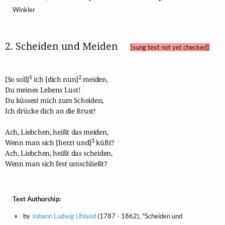
Winkler
2. Scheiden und Meiden 
[sung text not yet checked]
1
2
[So soll]
 ich [dich nun]
 meiden,

Du meines Lebens Lust!

Du küssest mich zum Scheiden,

Ich drücke dich an die Brust!

Ach, Liebchen, heißt das meiden,

3
Wenn man sich [herzt und]
 küßt?

Ach, Liebchen, heißt das scheiden,

Wenn man sich fest umschließt?
Text Authorship:
by
Johann Ludwig Uhland
(1787 - 1862), "Scheiden und