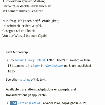
Auf weichen grünen Matten;

Der Wirt, er deckte selbst mich zu

Mit seinem kühlen Schatten.

3
Nun fragt' ich [nach der]
 Schuldigkeit,

Da schüttelt' er den Wipfel.

Gesegnet sei er allezeit

Von der Wurzel bis zum Gipfel.
Text Authorship:
by
Johann Ludwig Uhland
(1787 - 1862), "Einkehr", written
1811, appears in
Lieder
, in
Wanderlieder
, no. 8, first published
1815
See other
settings
of this text.
Available translations, adaptations or excerpts, and
transliterations (if applicable):
CAT
Catalan (Català)
(Salvador Pila) ,
copyright ©
2019,