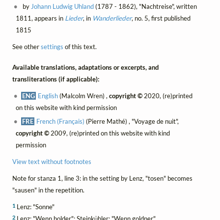
by
Johann Ludwig Uhland
(1787 - 1862), "Nachtreise", written
1811, appears in
Lieder
, in
Wanderlieder
, no. 5, first published
1815
See other
settings
of this text.
Available translations, adaptations or excerpts, and
transliterations (if applicable):
ENG
English
(Malcolm Wren) ,
copyright ©
2020, (re)printed
on this website with kind permission
FRE
French (Français)
(Pierre Mathé) , "Voyage de nuit",
copyright ©
2009, (re)printed on this website with kind
permission
View text without footnotes
Note for stanza 1, line 3: in the setting by Lenz, "tosen" becomes
"sausen" in the repetition.
1
Lenz: "Sonne"
2
Lenz: "Wenn holder"; Steinkühler: "Wenn goldner"