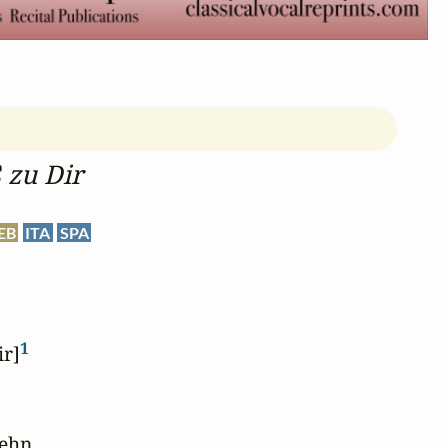
 zu Dir
EB
ITA
SPA
1
ir]
ehn,
