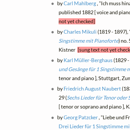
by
Carl Mahlberg
, "Ich muss hina
published 1882 [ voice and pia
not yet checked]
by
Charles Mikuli
(1819 - 1897), 
Singstimme mit Pianoforte
) no.
Kistner
[sung text not yet chec
by
Karl Müller-Berghaus
(1829 - 
und Gesänge für 1 Singstimme m
tenor and piano ], Stuttgart, Z
by
Friedrich August Naubert
(183
29 (
Sechs Lieder für Tenor oder
[ tenor or soprano and piano ], 
by
Georg Patzcker
, "Liebe und F
Drei Lieder für 1 Singstimme m