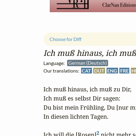
Choose for Diff
Ich muß hinaus, ich muß
Language:
German (Deutsch)
Our translations:
CAT
DUT
ENG
FRE
H
Ich muß hinaus, ich muß zu Dir,

Ich muß es selbst Dir sagen:

Du bist mein Frühling, Du [nur m
In diesen lichten Tagen.

2
Ich will die [Rosen]
 nicht mehr s