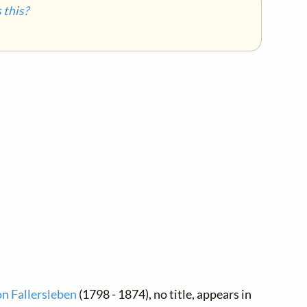
this?
n Fallersleben
(1798 - 1874), no title, appears in