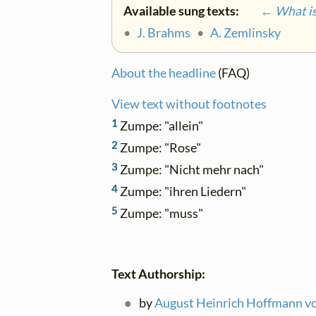
Available sung texts:
← What is 
•
J. Brahms
•
A. Zemlinsky
About the headline
(FAQ)
View text without footnotes
1
Zumpe: "allein"
2
Zumpe: "Rose"
3
Zumpe: "Nicht mehr nach"
4
Zumpe: "ihren Liedern"
5
Zumpe: "muss"
Text Authorship:
by
August Heinrich Hoffmann vo