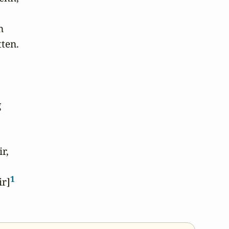


ten.



r,

1
ir]