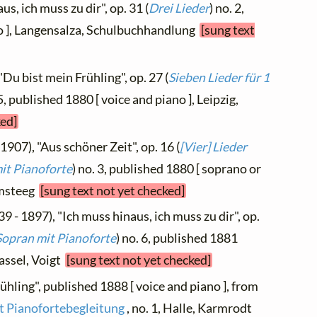
us, ich muss zu dir", op. 31 (
Drei Lieder
) no. 2,
no ], Langensalza, Schulbuchhandlung
[sung text
"Du bist mein Frühling", op. 27 (
Sieben Lieder für 1
 5, published 1880 [ voice and piano ], Leipzig,
ked]
1907), "Aus schöner Zeit", op. 16 (
[Vier] Lieder
it Pianoforte
) no. 3, published 1880 [ soprano or
umsteeg
[sung text not yet checked]
9 - 1897), "Ich muss hinaus, ich muss zu dir", op.
 Sopran mit Pianoforte
) no. 6, published 1881
Kassel, Voigt
[sung text not yet checked]
rühling", published 1888 [ voice and piano ], from
it Pianofortebegleitung
, no. 1, Halle, Karmrodt