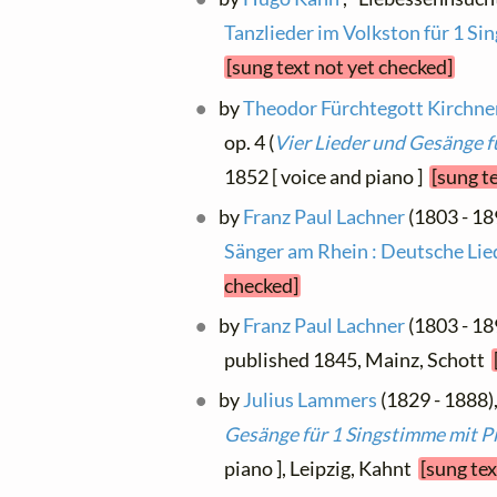
Tanzlieder im Volkston für 1 S
[sung text not yet checked]
by
Theodor Fürchtegott Kirchne
op. 4 (
Vier Lieder und Gesänge f
1852 [ voice and piano ]
[sung t
by
Franz Paul Lachner
(1803 - 18
Sänger am Rhein : Deutsche Lie
checked]
by
Franz Paul Lachner
(1803 - 189
published 1845, Mainz, Schott
by
Julius Lammers
(1829 - 1888),
Gesänge für 1 Singstimme mit P
piano ], Leipzig, Kahnt
[sung tex