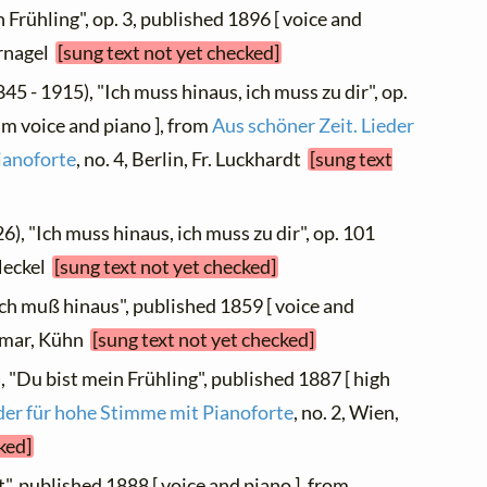
n Frühling", op. 3, published 1896 [ voice and
ornagel
[sung text not yet checked]
45 - 1915), "Ich muss hinaus, ich muss zu dir", op.
um voice and piano ], from
Aus schöner Zeit. Lieder
ianoforte
, no. 4, Berlin, Fr. Luckhardt
[sung text
6), "Ich muss hinaus, ich muss zu dir", op. 101
 Heckel
[sung text not yet checked]
Ich muß hinaus", published 1859 [ voice and
eimar, Kühn
[sung text not yet checked]
, "Du bist mein Frühling", published 1887 [ high
der für hohe Stimme mit Pianoforte
, no. 2, Wien,
ked]
", published 1888 [ voice and piano ], from