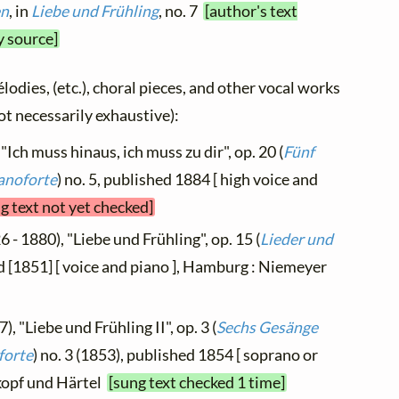
en
, in
Liebe und Frühling
, no. 7
[author's text
y source]
élodies, (etc.), choral pieces, and other vocal works
not necessarily exhaustive):
"Ich muss hinaus, ich muss zu dir", op. 20 (
Fünf
ianoforte
) no. 5, published 1884 [ high voice and
g text not yet checked]
 - 1880), "Liebe und Frühling", op. 15 (
Lieder und
hed [1851] [ voice and piano ], Hamburg : Niemeyer
), "Liebe und Frühling II", op. 3 (
Sechs Gesänge
forte
) no. 3 (1853), published 1854 [ soprano or
tkopf und Härtel
[sung text checked 1 time]