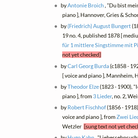
by
Antonie Broich
, "Du bist mei
piano ], Hannover, Gries & Sch
by
(Friedrich) August Bungert
(18
19 no. 4, published 1878 [ medi
für 1 mittlere Singstimme mit P
not yet checked]
by
Carl Georg Burda
(c1858 - 192
[ voice and piano ], Mannheim,
by
Theodor Elze
(1823 - 1900), "
piano ], from
3 Lieder
, no. 2, W
by
Robert Fischhof
(1856 - 1918)
voice and piano ], from
Zwei Lie
Wetzler
[sung text not yet chec
by
Hugo Kahn
, "Liebessehnsucht