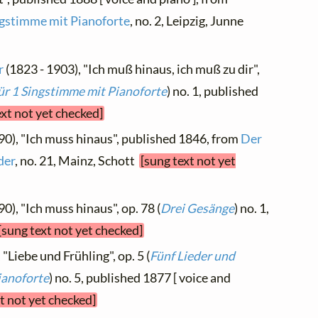
ingstimme mit Pianoforte
, no. 2, Leipzig, Junne
r
(1823 - 1903), "Ich muß hinaus, ich muß zu dir",
ür 1 Singstimme mit Pianoforte
) no. 1, published
ext not yet checked]
90), "Ich muss hinaus", published 1846, from
Der
der
, no. 21, Mainz, Schott
[sung text not yet
0), "Ich muss hinaus", op. 78 (
Drei Gesänge
) no. 1,
[sung text not yet checked]
 "Liebe und Frühling", op. 5 (
Fünf Lieder und
ianoforte
) no. 5, published 1877 [ voice and
t not yet checked]