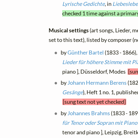
Lyrische Gedichte
, in
Liebesleb
checked 1 time against a primar
Musical settings
(art songs, Lieder, m
set to this text), listed by composer (
by
Günther Bartel
(1833 - 1866), 
Lieder für höhere Stimme mit P
piano ], Düsseldorf, Modes
[sun
by
Johann Hermann Berens
(1826
Gesänge
), Heft 1 no. 1, publis
[sung text not yet checked]
by
Johannes Brahms
(1833 - 1897
für Tenor oder Sopran mit Piano
tenor and piano ], Leipzig, Brei