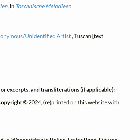
lien
, in
Toscanische Melodieen
onymous/Unidentified Artist
, Tuscan [text
or excerpts, and transliterations (if applicable):
copyright ©
2024, (re)printed on this website with
vius,
Wanderjahre in Italien
, Erster Band,
Figuren.