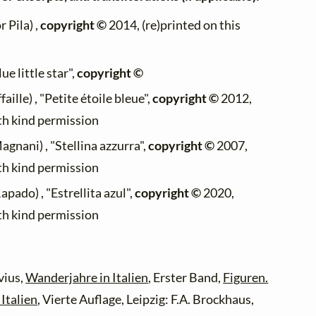
 Pila) ,
copyright ©
2014, (re)printed on this
ue little star",
copyright ©
aille) , "Petite étoile bleue",
copyright ©
2012,
ith kind permission
agnani) , "Stellina azzurra",
copyright ©
2007,
ith kind permission
apado) , "Estrellita azul",
copyright ©
2020,
ith kind permission
vius,
Wanderjahre in Italien
, Erster Band,
Figuren.
Italien
, Vierte Auflage, Leipzig: F.A. Brockhaus,