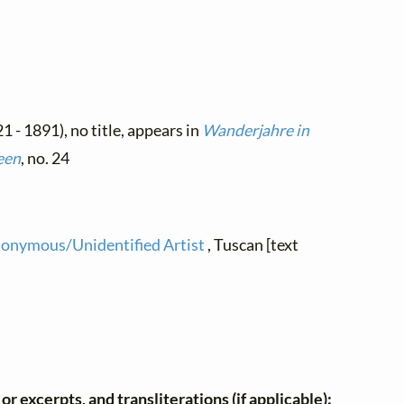
1 - 1891), no title, appears in
Wanderjahre in
een
, no. 24
onymous/Unidentified Artist
, Tuscan [text
or excerpts, and transliterations (if applicable):