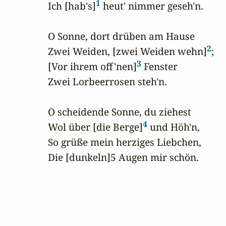
1
Ich [hab's]
 heut' nimmer geseh'n.

O Sonne, dort drüben am Hause

2
Zwei Weiden, [zwei Weiden wehn]
;

3
[Vor ihrem off'nen]
 Fenster

Zwei Lorbeerrosen steh'n.

O scheidende Sonne, du ziehest

4
Wol über [die Berge]
 und Höh'n,

So grüße mein herziges Liebchen,

Die [dunkeln]5 Augen mir schön.