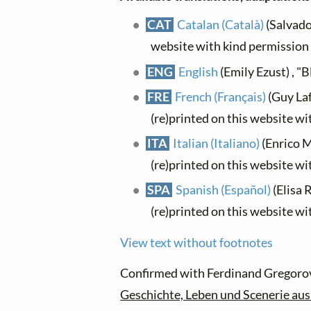
CAT
Catalan (Català)
(Salvador
website with kind permission
ENG
English
(Emily Ezust) , "Bl
FRE
French (Français)
(Guy Laff
(re)printed on this website w
ITA
Italian (Italiano)
(Enrico M
(re)printed on this website w
SPA
Spanish (Español)
(Elisa R
(re)printed on this website w
View text without footnotes
Confirmed with Ferdinand Gregoro
Geschichte, Leben und Scenerie aus 