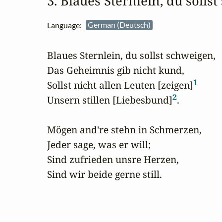
3. Blaues Sternlein, du soll
Language:
German (Deutsch)
Blaues Sternlein, du sollst schweigen,

Das Geheimnis gib nicht kund,

1
Sollst nicht allen Leuten [zeigen]
2
Unsern stillen [Liebesbund]
.

Mögen and're stehn in Schmerzen,

Jeder sage, was er will;

Sind zufrieden unsre Herzen,

Sind wir beide gerne still.