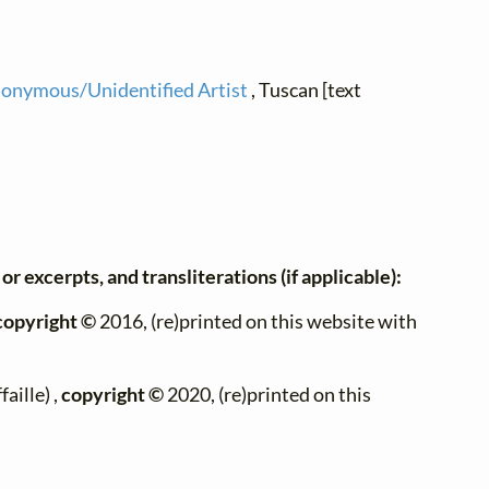
onymous/Unidentified Artist
, Tuscan [text
or excerpts, and transliterations (if applicable):
copyright ©
2016, (re)printed on this website with
aille) ,
copyright ©
2020, (re)printed on this