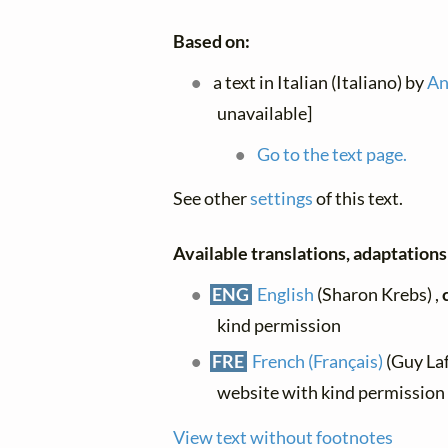
Based on:
a text in Italian (Italiano) by
An
unavailable]
Go to the text page.
See other
settings
of this text.
Available translations, adaptations 
ENG
English
(Sharon Krebs) ,
kind permission
FRE
French (Français)
(Guy Laff
website with kind permission
View text without footnotes