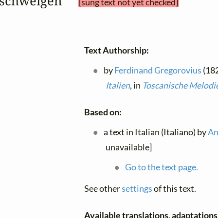
st schweigen 
[sung text not yet checked]
Text Authorship:
by
Ferdinand Gregorovius
(182
Italien
, in
Toscanische Melodi
Based on:
a text in Italian (Italiano) by
An
unavailable]
Go to the text page.
See other
settings
of this text.
Available translations, adaptations 