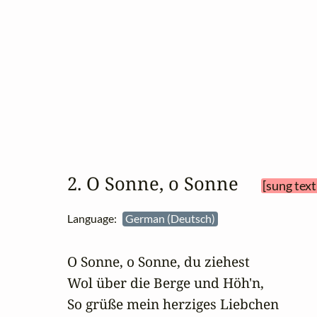
2. O Sonne, o Sonne 
[sung text
Language:
German (Deutsch)
O Sonne, o Sonne, du ziehest

Wol über die Berge und Höh'n,

So grüße mein herziges Liebchen
