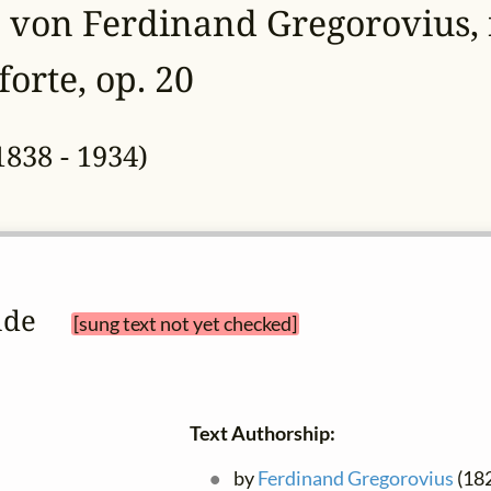
 von Ferdinand Gregorovius, 
orte, op. 20
1838 - 1934)
unde 
[sung text not yet checked]
Text Authorship:
by
Ferdinand Gregorovius
(182