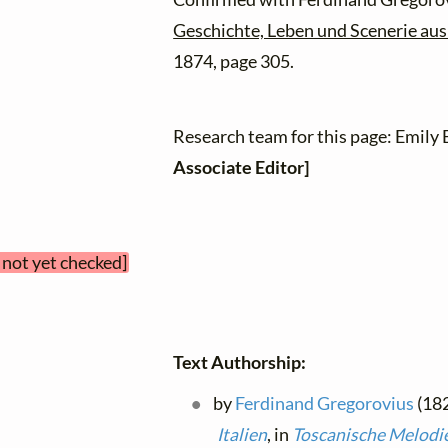
Geschichte, Leben und Scenerie aus 
1874, page 305.
Research team for this page: Emily
Associate Editor]
 not yet checked]
Text Authorship:
by
Ferdinand Gregorovius
(182
Italien
, in
Toscanische Melodi