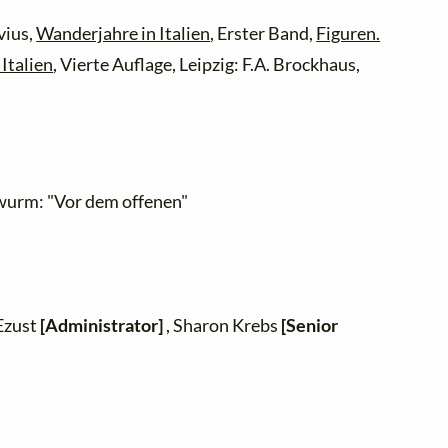
vius,
Wanderjahre in Italien
, Erster Band,
Figuren.
Italien
, Vierte Auflage, Leipzig: F.A. Brockhaus,
wurm: "Vor dem offenen"
 Ezust
[Administrator]
, Sharon Krebs
[Senior