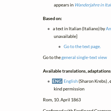
appears in
Wanderjahre in Ita
Based on:
a text in Italian (Italiano) by
An
unavailable]
Go to the text page.
Go to the
general single-text view
Available translations, adaptations 
ENG
English
(Sharon Krebs) ,
kind permission
Rom, 10. April 1863
Confirmed with Ferdinand Gregoro