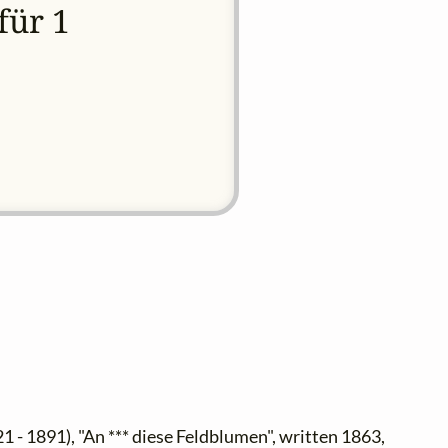
für 1
1 - 1891), "An *** diese Feldblumen", written 1863,