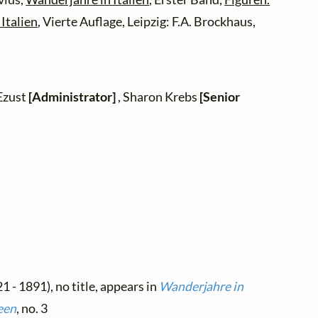
Italien
, Vierte Auflage, Leipzig: F.A. Brockhaus,
 Ezust
[Administrator]
, Sharon Krebs
[Senior
1 - 1891), no title, appears in
Wanderjahre in
een
, no. 3