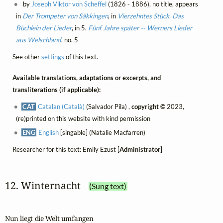
by
Joseph Viktor von Scheffel
(1826 - 1886), no title, appears
in
Der Trompeter von Säkkingen
, in
Vierzehntes Stück. Das
Büchlein der Lieder
, in 5.
Fünf Jahre später -- Werners Lieder
aus Welschland
, no. 5
See other
settings
of this text.
Available translations, adaptations or excerpts, and
transliterations (if applicable):
CAT
Catalan (Català)
(Salvador Pila) ,
copyright ©
2023,
(re)printed on this website with kind permission
ENG
English
[singable] (Natalie Macfarren)
Researcher for this text: Emily Ezust [
Administrator
]
12. Winternacht
(Sung text)
Nun liegt die Welt umfangen
