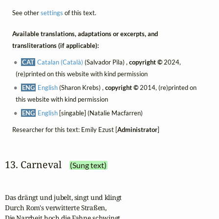
See other
settings
of this text.
Available translations, adaptations or excerpts, and
transliterations (if applicable):
CAT
Catalan (Català)
(Salvador Pila) ,
copyright ©
2024,
(re)printed on this website with kind permission
ENG
English
(Sharon Krebs) ,
copyright ©
2014, (re)printed on
this website with kind permission
ENG
English
[singable] (Natalie Macfarren)
Researcher for this text: Emily Ezust [
Administrator
]
13. Carneval
(Sung text)
Das drängt und jubelt, singt und klingt

Durch Rom's verwitterte Straßen,

Die Narrheit hoch die Fahne schwingt,
