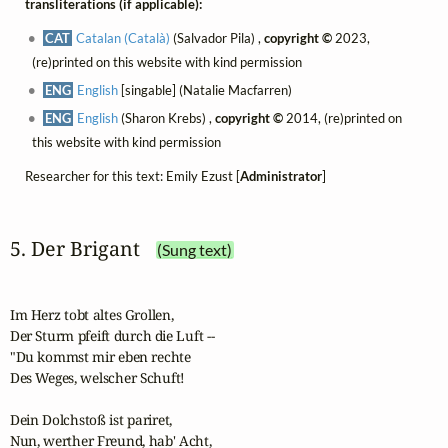
transliterations (if applicable):
CAT
Catalan (Català)
(Salvador Pila) ,
copyright ©
2023,
(re)printed on this website with kind permission
ENG
English
[singable] (Natalie Macfarren)
ENG
English
(Sharon Krebs) ,
copyright ©
2014, (re)printed on
this website with kind permission
Researcher for this text: Emily Ezust [
Administrator
]
5. Der Brigant
(Sung text)
Im Herz tobt altes Grollen,

Der Sturm pfeift durch die Luft --

"Du kommst mir eben rechte

Des Weges, welscher Schuft!

Dein Dolchstoß ist pariret,

Nun, werther Freund, hab' Acht,
