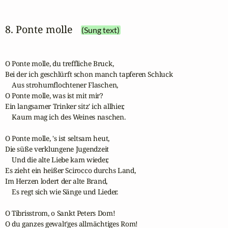
8. Ponte molle
(Sung text)
O Ponte molle, du treffliche Bruck,

Bei der ich geschlürft schon manch tapferen Schluck

    Aus strohumflochtener Flaschen,

O Ponte molle, was ist mit mir?

Ein langsamer Trinker sitz' ich allhier,

    Kaum mag ich des Weines naschen.

O Ponte molle, 's ist seltsam heut,

Die süße verklungene Jugendzeit

    Und die alte Liebe kam wieder,

Es zieht ein heißer Scirocco durchs Land,

Im Herzen lodert der alte Brand,

    Es regt sich wie Sänge und Lieder.

O Tibrisstrom, o Sankt Peters Dom!

O du ganzes gewalt'ges allmächtiges Rom!
