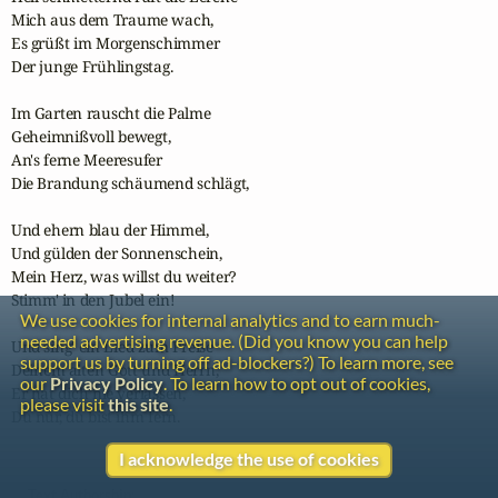
Mich aus dem Traume wach,

Es grüßt im Morgenschimmer

Der junge Frühlingstag.

Im Garten rauscht die Palme

Geheimnißvoll bewegt,

An's ferne Meeresufer

Die Brandung schäumend schlägt,

Und ehern blau der Himmel,

Und gülden der Sonnenschein,

Mein Herz, was willst du weiter?

Stimm' in den Jubel ein!

We use cookies for internal analytics and to earn much-
needed advertising revenue. (Did you know you can help
Und sing' ein Lied zum Preise

support us by turning off ad-blockers?) To learn more, see
Deinem alten Gott und Herrn,

our
Privacy Policy
. To learn how to opt out of cookies,
Er hat dich nie verlassen,

please visit
this site
.
Du nur, du bist ihm fern.
I acknowledge the use of cookies
Text Authorship: