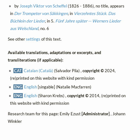
by
Joseph Viktor von Scheffel
(1826 - 1886), no title, appears
in
Der Trompeter von Säkkingen
, in
Vierzehntes Stück. Das
Büchlein der Lieder
, in 5.
Fünf Jahre später -- Werners Lieder
aus Welschland
, no. 6
See other
settings
of this text.
Available translations, adaptations or excerpts, and
transliterations (if applicable):
CAT
Catalan (Català)
(Salvador Pila) ,
copyright ©
2024,
(re)printed on this website with kind permission
ENG
English
[singable] (Natalie Macfarren)
ENG
English
(Sharon Krebs) ,
copyright ©
2014, (re)printed on
this website with kind permission
Research team for this page: Emily Ezust
[Administrator]
, Johann
Winkler