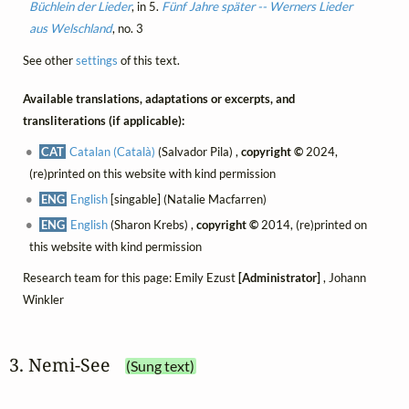
Büchlein der Lieder
, in 5.
Fünf Jahre später -- Werners Lieder
aus Welschland
, no. 3
See other
settings
of this text.
Available translations, adaptations or excerpts, and
transliterations (if applicable):
CAT
Catalan (Català)
(Salvador Pila) ,
copyright ©
2024,
(re)printed on this website with kind permission
ENG
English
[singable] (Natalie Macfarren)
ENG
English
(Sharon Krebs) ,
copyright ©
2014, (re)printed on
this website with kind permission
Research team for this page: Emily Ezust
[Administrator]
, Johann
Winkler
3. Nemi‑See
(Sung text)