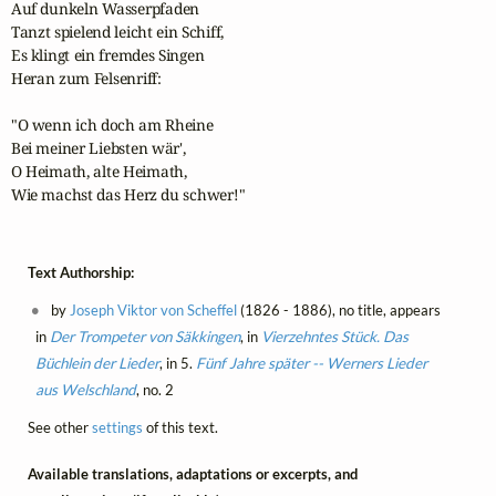
Auf dunkeln Wasserpfaden

Tanzt spielend leicht ein Schiff,

Es klingt ein fremdes Singen

Heran zum Felsenriff:

"O wenn ich doch am Rheine

Bei meiner Liebsten wär',

O Heimath, alte Heimath,

Wie machst das Herz du schwer!"
Text Authorship:
by
Joseph Viktor von Scheffel
(1826 - 1886), no title, appears
in
Der Trompeter von Säkkingen
, in
Vierzehntes Stück. Das
Büchlein der Lieder
, in 5.
Fünf Jahre später -- Werners Lieder
aus Welschland
, no. 2
See other
settings
of this text.
Available translations, adaptations or excerpts, and