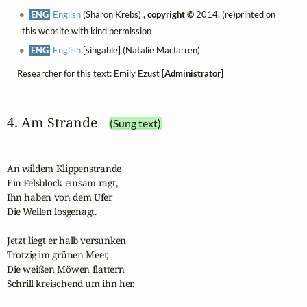
ENG
English
(Sharon Krebs) ,
copyright ©
2014, (re)printed on
this website with kind permission
ENG
English
[singable] (Natalie Macfarren)
Researcher for this text: Emily Ezust [
Administrator
]
4. Am Strande
(Sung text)
An wildem Klippenstrande

Ein Felsblock einsam ragt,

Ihn haben von dem Ufer

Die Wellen losgenagt.

Jetzt liegt er halb versunken

Trotzig im grünen Meer,

Die weißen Möwen flattern

Schrill kreischend um ihn her.
