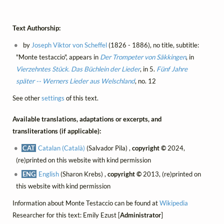
Text Authorship:
by
Joseph Viktor von Scheffel
(1826 - 1886), no title, subtitle:
"Monte testaccio", appears in
Der Trompeter von Säkkingen
, in
Vierzehntes Stück. Das Büchlein der Lieder
, in 5.
Fünf Jahre
später -- Werners Lieder aus Welschland
, no. 12
See other
settings
of this text.
Available translations, adaptations or excerpts, and
transliterations (if applicable):
CAT
Catalan (Català)
(Salvador Pila) ,
copyright ©
2024,
(re)printed on this website with kind permission
ENG
English
(Sharon Krebs) ,
copyright ©
2013, (re)printed on
this website with kind permission
Information about Monte Testaccio can be found at
Wikipedia
Researcher for this text: Emily Ezust [
Administrator
]