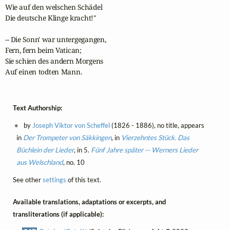
Wie auf den welschen Schädel

Die deutsche Klinge kracht!"

-- Die Sonn' war untergegangen,

Fern, fern beim Vatican;

Sie schien des andern Morgens

Auf einen todten Mann.
Text Authorship:
by
Joseph Viktor von Scheffel
(1826 - 1886), no title, appears
in
Der Trompeter von Säkkingen
, in
Vierzehntes Stück. Das
Büchlein der Lieder
, in 5.
Fünf Jahre später -- Werners Lieder
aus Welschland
, no. 10
See other
settings
of this text.
Available translations, adaptations or excerpts, and
transliterations (if applicable):