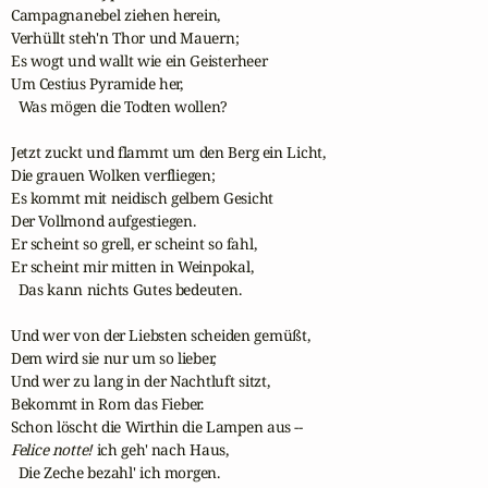
Campagnanebel ziehen herein,

Verhüllt steh'n Thor und Mauern;

Es wogt und wallt wie ein Geisterheer

Um Cestius Pyramide her,

  Was mögen die Todten wollen?

Jetzt zuckt und flammt um den Berg ein Licht,

Die grauen Wolken verfliegen;

Es kommt mit neidisch gelbem Gesicht

Der Vollmond aufgestiegen.

Er scheint so grell, er scheint so fahl,

Er scheint mir mitten in Weinpokal,

  Das kann nichts Gutes bedeuten.

Und wer von der Liebsten scheiden gemüßt,

Dem wird sie nur um so lieber,

Und wer zu lang in der Nachtluft sitzt,

Bekommt in Rom das Fieber.

Felice notte!
 ich geh' nach Haus,

  Die Zeche bezahl' ich morgen.