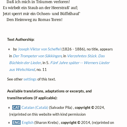
    Daß ich mich in Träumen verloren!

Es wirbelt ein Staub an der Heerstraß' auf;

Jetzt sperrt mir ein Ochsen- und Büffelhauf'

    Den Heimweg zu Romas Toren!
Text Authorship:
by
Joseph Viktor von Scheffel
(1826 - 1886), no title, appears
in
Der Trompeter von Säkkingen
, in
Vierzehntes Stück. Das
Büchlein der Lieder
, in 5.
Fünf Jahre später -- Werners Lieder
aus Welschland
, no. 11
See other
settings
of this text.
Available translations, adaptations or excerpts, and
transliterations (if applicable):
CAT
Catalan (Català)
(Salvador Pila) ,
copyright ©
2024,
(re)printed on this website with kind permission
ENG
English
(Sharon Krebs) ,
copyright ©
2014, (re)printed on