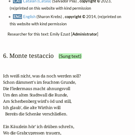
CAT
Catalan (Català)
(Salvador Pila) ,
copyright ©
2023,
(re)printed on this website with kind permission
ENG
English
(Sharon Krebs) ,
copyright ©
2014, (re)printed on
this website with kind permission
Researcher for this text: Emily Ezust [
Administrator
]
6. Monte testaccio
(Sung text)
Ich weiß nicht, was da noch werden soll?

Schon dämmert's im feuchten Grunde,

Die Fledermaus macht ahnungsvoll

Um den alten Stadtwall die Runde,

Am Scherbenberg wird's öd und still,

Ich glaub', die alte Wirthin will

  Bereits die Schenke verschließen.

Ein Käuzlein hör' ich drüben schrei'n,

Wo die Grabcypressen trauern,
