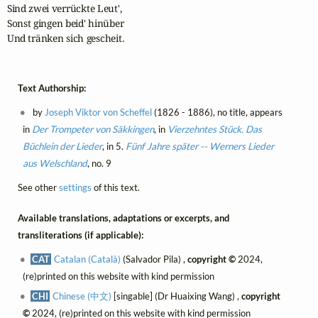
Sind zwei verrückte Leut',

Sonst gingen beid' hinüber

Und tränken sich gescheit.
Text Authorship:
by
Joseph Viktor von Scheffel
(1826 - 1886), no title, appears
in
Der Trompeter von Säkkingen
, in
Vierzehntes Stück. Das
Büchlein der Lieder
, in 5.
Fünf Jahre später -- Werners Lieder
aus Welschland
, no. 9
See other
settings
of this text.
Available translations, adaptations or excerpts, and
transliterations (if applicable):
CAT
Catalan (Català)
(Salvador Pila) ,
copyright ©
2024,
(re)printed on this website with kind permission
CHI
Chinese (中文)
[singable] (Dr Huaixing Wang) ,
copyright
©
2024, (re)printed on this website with kind permission