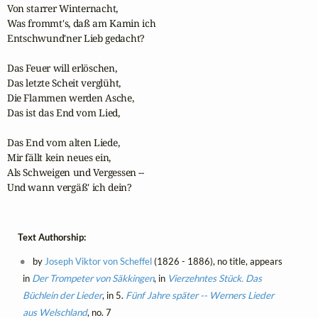
Von starrer Winternacht,

Was frommt's, daß am Kamin ich

Entschwund'ner Lieb gedacht?

Das Feuer will erlöschen,

Das letzte Scheit verglüht,

Die Flammen werden Asche,

Das ist das End vom Lied,

Das End vom alten Liede,

Mir fällt kein neues ein,

Als Schweigen und Vergessen --

Und wann vergäß' ich dein?
Text Authorship:
by
Joseph Viktor von Scheffel
(1826 - 1886), no title, appears
in
Der Trompeter von Säkkingen
, in
Vierzehntes Stück. Das
Büchlein der Lieder
, in 5.
Fünf Jahre später -- Werners Lieder
aus Welschland
, no. 7