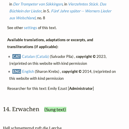
in
Der Trompeter von Säkkingen
, in
Vierzehntes Stück. Das
Büchlein der Lieder
, in 5.
Fünf Jahre später -- Werners Lieder
aus Welschland
, no. 8
See other
settings
of this text.
Available translations, adaptations or excerpts, and
transliterations (if applicable):
CAT
Catalan (Català)
(Salvador Pila) ,
copyright ©
2023,
(re)printed on this website with kind permission
ENG
English
(Sharon Krebs) ,
copyright ©
2014, (re)printed on
this website with kind permission
Researcher for this text: Emily Ezust [
Administrator
]
14. Erwachen
(Sung text)
Hell schmetternd ruft die Lerche
