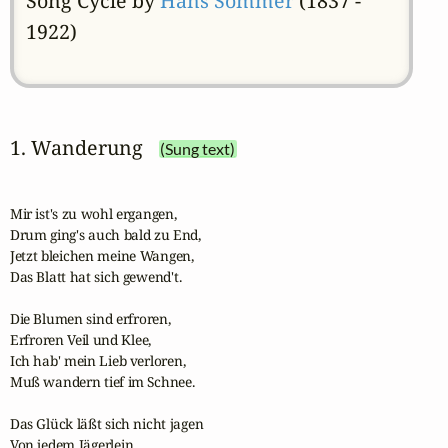
Song Cycle by
Hans Sommer
(1837 -
1922)
1. Wanderung
(Sung text)
Mir ist's zu wohl ergangen,

Drum ging's auch bald zu End,

Jetzt bleichen meine Wangen,

Das Blatt hat sich gewend't.

Die Blumen sind erfroren,

Erfroren Veil und Klee,

Ich hab' mein Lieb verloren,

Muß wandern tief im Schnee.

Das Glück läßt sich nicht jagen

Von jedem Jägerlein,
