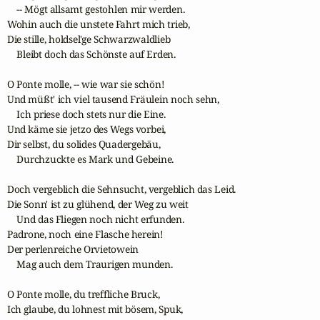
    -- Mögt allsamt gestohlen mir werden.

Wohin auch die unstete Fahrt mich trieb,

Die stille, holdsel'ge Schwarzwaldlieb

    Bleibt doch das Schönste auf Erden.

O Ponte molle, -- wie war sie schön!

Und müßt' ich viel tausend Fräulein noch sehn,

    Ich priese doch stets nur die Eine.

Und käme sie jetzo des Wegs vorbei,

Dir selbst, du solides Quadergebäu,

    Durchzuckte es Mark und Gebeine.

Doch vergeblich die Sehnsucht, vergeblich das Leid.

Die Sonn' ist zu glühend, der Weg zu weit

    Und das Fliegen noch nicht erfunden.

Padrone, noch eine Flasche herein!

Der perlenreiche Orvietowein

    Mag auch dem Traurigen munden.

O Ponte molle, du treffliche Bruck,

Ich glaube, du lohnest mit bösem, Spuk,
