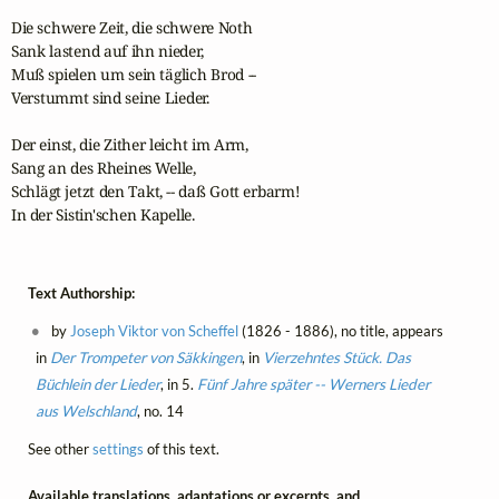
Die schwere Zeit, die schwere Noth

Sank lastend auf ihn nieder,

Muß spielen um sein täglich Brod --

Verstummt sind seine Lieder.

Der einst, die Zither leicht im Arm,

Sang an des Rheines Welle,

Schlägt jetzt den Takt, -- daß Gott erbarm!

In der Sistin'schen Kapelle.
Text Authorship:
by
Joseph Viktor von Scheffel
(1826 - 1886), no title, appears
in
Der Trompeter von Säkkingen
, in
Vierzehntes Stück. Das
Büchlein der Lieder
, in 5.
Fünf Jahre später -- Werners Lieder
aus Welschland
, no. 14
See other
settings
of this text.
Available translations, adaptations or excerpts, and