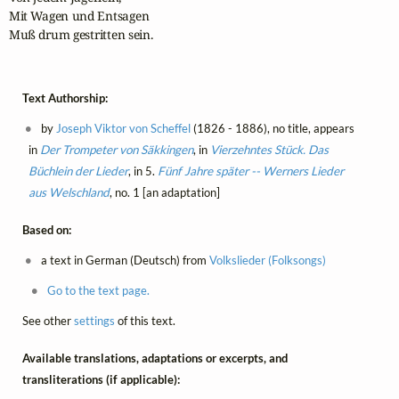
Mit Wagen und Entsagen

Muß drum gestritten sein.
Text Authorship:
by
Joseph Viktor von Scheffel
(1826 - 1886), no title, appears
in
Der Trompeter von Säkkingen
, in
Vierzehntes Stück. Das
Büchlein der Lieder
, in 5.
Fünf Jahre später -- Werners Lieder
aus Welschland
, no. 1 [an adaptation]
Based on:
a text in German (Deutsch) from
Volkslieder (Folksongs)
Go to the text page.
See other
settings
of this text.
Available translations, adaptations or excerpts, and
transliterations (if applicable):