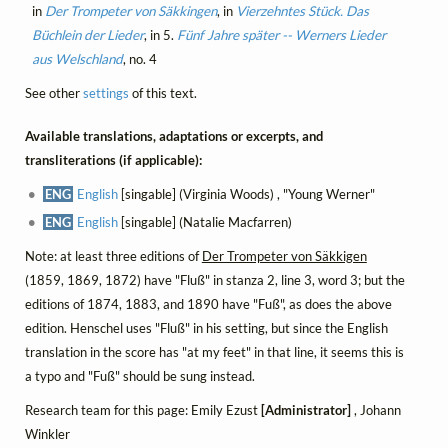
in
Der Trompeter von Säkkingen
, in
Vierzehntes Stück. Das
Büchlein der Lieder
, in 5.
Fünf Jahre später -- Werners Lieder
aus Welschland
, no. 4
See other
settings
of this text.
Available translations, adaptations or excerpts, and
transliterations (if applicable):
ENG
English
[singable] (Virginia Woods) , "Young Werner"
ENG
English
[singable] (Natalie Macfarren)
Note: at least three editions of
Der Trompeter von Säkkigen
(1859, 1869, 1872) have "Fluß" in stanza 2, line 3, word 3; but the
editions of 1874, 1883, and 1890 have "Fuß", as does the above
edition. Henschel uses "Fluß" in his setting, but since the English
translation in the score has "at my feet" in that line, it seems this is
a typo and "Fuß" should be sung instead.
Research team for this page: Emily Ezust
[Administrator]
, Johann
Winkler