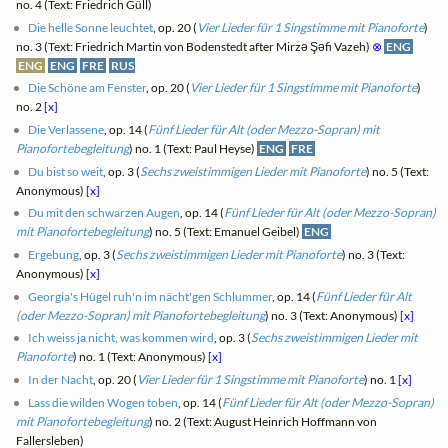
no. 4 (Text: Friedrich Güll)
Die helle Sonne leuchtet
, op. 20 (
Vier Lieder für 1 Singstimme mit Pianoforte
)
no. 3 (Text: Friedrich Martin von Bodenstedt after Mirzə Şəfi Vazeh)
⊗
ENG
ENG
ENG
FRE
RUS
Die Schöne am Fenster
, op. 20 (
Vier Lieder für 1 Singstimme mit Pianoforte
)
no. 2
[x]
Die Verlassene
, op. 14 (
Fünf Lieder für Alt (oder Mezzo-Sopran) mit
Pianofortebegleitung
) no. 1 (Text: Paul Heyse)
ENG
FRE
Du bist so weit
, op. 3 (
Sechs zweistimmigen Lieder mit Pianoforte
) no. 5 (Text:
Anonymous)
[x]
Du mit den schwarzen Augen
, op. 14 (
Fünf Lieder für Alt (oder Mezzo-Sopran)
mit Pianofortebegleitung
) no. 5 (Text: Emanuel Geibel)
ENG
Ergebung
, op. 3 (
Sechs zweistimmigen Lieder mit Pianoforte
) no. 3 (Text:
Anonymous)
[x]
Georgia's Hügel ruh'n im nächt'gen Schlummer
, op. 14 (
Fünf Lieder für Alt
(oder Mezzo-Sopran) mit Pianofortebegleitung
) no. 3 (Text: Anonymous)
[x]
Ich weiss ja nicht, was kommen wird
, op. 3 (
Sechs zweistimmigen Lieder mit
Pianoforte
) no. 1 (Text: Anonymous)
[x]
In der Nacht
, op. 20 (
Vier Lieder für 1 Singstimme mit Pianoforte
) no. 1
[x]
Lass die wilden Wogen toben
, op. 14 (
Fünf Lieder für Alt (oder Mezzo-Sopran)
mit Pianofortebegleitung
) no. 2 (Text: August Heinrich Hoffmann von
Fallersleben)