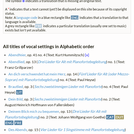
The symbol
⊗
indicates a translation that is missing an original text.
A
*
indicates that a text cannot (yet?) be displayed on this site because of its copyright
status.
Note: A
language code
in a blue rectangle like
ENG
indicates that a translation to that
language is available.
A grey rectangle like
FRE
indicates a particular translation (usually one set to music)
exists but isn't yet available.
All titles of vocal settings in Alphabetic order
Abendfeier
, op. 41 no. 4 (Text: Kurt Hummitzsch)
[x]
Abendlied
, op. 13 (
Drei Lieder für Alt mit Pianofortebegleitung
) no. 1 (Text:
Franz Grillparzer)
An dich verschwendet hat mein Herz
, op. 14 (
Fünf Lieder für Alt (oder Mezzo-
Sopran) mit Pianofortebegleitung
) no. 4 (Text: Paul Heyse)
Brautlied
, op. 3 (
Sechs zweistimmigen Lieder mit Pianoforte
) no. 4 (Text: Paul
Heyse)
LIT
Dein Bild
, op. 3 (
Sechs zweistimmigen Lieder mit Pianoforte
) no. 2 (Text:
August Heinrich Hoffmann von Fallersleben)
Deinem Blick mich zu bequemen
, op. 13 (
Drei Lieder für Alt mit
Pianofortebegleitung
) no. 2 (Text: Johann Wolfgang von Goethe)
CAT
DUT
ENG
FRE
Des Abends
, op. 15 (
Vier Lieder für 1 Singstimme mit Pianofortebegleitung
)