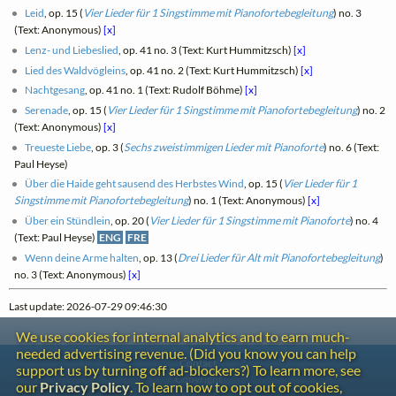
Leid
, op. 15 (
Vier Lieder für 1 Singstimme mit Pianofortebegleitung
) no. 3
(Text: Anonymous)
[x]
Lenz- und Liebeslied
, op. 41 no. 3 (Text: Kurt Hummitzsch)
[x]
Lied des Waldvögleins
, op. 41 no. 2 (Text: Kurt Hummitzsch)
[x]
Nachtgesang
, op. 41 no. 1 (Text: Rudolf Böhme)
[x]
Serenade
, op. 15 (
Vier Lieder für 1 Singstimme mit Pianofortebegleitung
) no. 2
(Text: Anonymous)
[x]
Treueste Liebe
, op. 3 (
Sechs zweistimmigen Lieder mit Pianoforte
) no. 6 (Text:
Paul Heyse)
Über die Haide geht sausend des Herbstes Wind
, op. 15 (
Vier Lieder für 1
Singstimme mit Pianofortebegleitung
) no. 1 (Text: Anonymous)
[x]
Über ein Stündlein
, op. 20 (
Vier Lieder für 1 Singstimme mit Pianoforte
) no. 4
(Text: Paul Heyse)
ENG
FRE
Wenn deine Arme halten
, op. 13 (
Drei Lieder für Alt mit Pianofortebegleitung
)
no. 3 (Text: Anonymous)
[x]
Last update: 2026-07-29 09:46:30
We use cookies for internal analytics and to earn much-
needed advertising revenue. (Did you know you can help
Contact
support us by turning off ad-blockers?) To learn more, see
Copyright
our
Privacy Policy
. To learn how to opt out of cookies,
Privacy