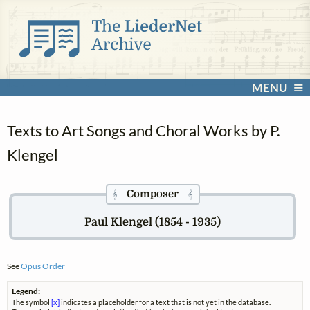
MENU
Texts to Art Songs and Choral Works by P.
Klengel
Composer
𝄞
𝄞
Paul Klengel (1854 - 1935)
See
Opus Order
Legend:
The symbol
[x]
indicates a placeholder for a text that is not yet in the database.