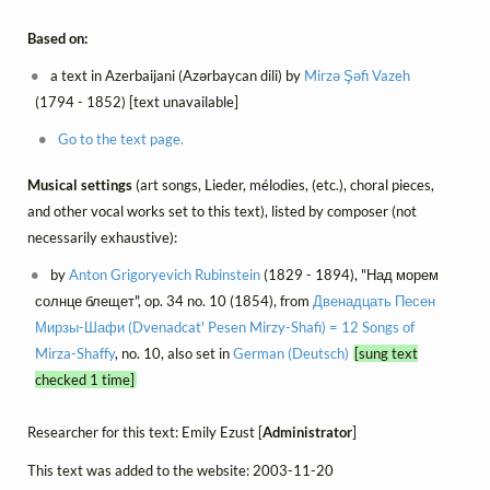
Based on:
a text in Azerbaijani (Azərbaycan dili) by
Mirzə Şəfi Vazeh
(1794 - 1852) [text unavailable]
Go to the text page.
Musical settings
(art songs, Lieder, mélodies, (etc.), choral pieces,
and other vocal works set to this text), listed by composer (not
necessarily exhaustive):
by
Anton Grigoryevich Rubinstein
(1829 - 1894), "Над морем
солнце блещет", op. 34 no. 10 (1854), from
Двенадцать Песен
Мирзы-Шафи (Dvenadcat' Pesen Mirzy-Shafi) = 12 Songs of
Mirza-Shaffy
, no. 10, also set in
German (Deutsch)
[sung text
checked 1 time]
Researcher for this text: Emily Ezust [
Administrator
]
This text was added to the website: 2003-11-20