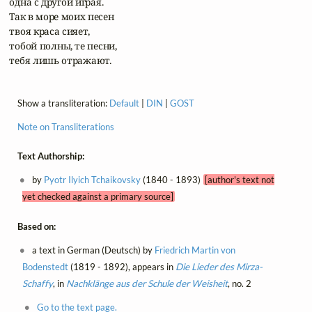
 одна с другой играя.

 Так в море моих песен

 твоя краса сияет,

 тобой полны, те песни,

 тебя лишь отражают.
Show a transliteration:
Default
|
DIN
|
GOST
Note on Transliterations
Text Authorship:
by
Pyotr Ilyich Tchaikovsky
(1840 - 1893)
[author's text not
yet checked against a primary source]
Based on:
a text in German (Deutsch) by
Friedrich Martin von
Bodenstedt
(1819 - 1892), appears in
Die Lieder des Mirza-
Schaffy
, in
Nachklänge aus der Schule der Weisheit
, no. 2
Go to the text page.