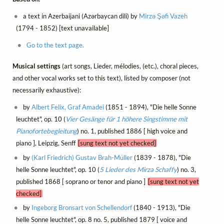
a text in Azerbaijani (Azərbaycan dili) by
Mirzə Şəfi Vazeh
(1794 - 1852) [text unavailable]
Go to the text page.
Musical settings
(art songs, Lieder, mélodies, (etc.), choral pieces,
and other vocal works set to this text), listed by composer (not
necessarily exhaustive):
by
Albert Felix, Graf Amadei
(1851 - 1894), "Die helle Sonne
leuchtet", op. 10 (
Vier Gesänge für 1 höhere Singstimme mit
Pianofortebegleitung
) no. 1, published 1886 [ high voice and
piano ], Leipzig, Senff
[sung text not yet checked]
by
(Karl Friedrich) Gustav Brah-Müller
(1839 - 1878), "Die
helle Sonne leuchtet", op. 10 (
5 Lieder des Mirza Schaffy
) no. 3,
published 1868 [ soprano or tenor and piano ]
[sung text not yet
checked]
by
Ingeborg Bronsart von Schellendorf
(1840 - 1913), "Die
helle Sonne leuchtet", op. 8 no. 5, published 1879 [ voice and