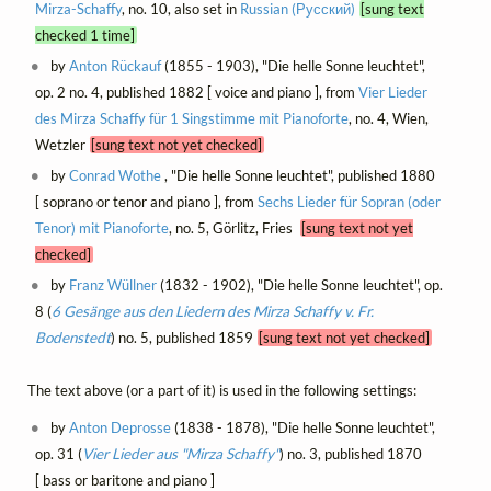
Mirza-Schaffy
, no. 10, also set in
Russian (Русский)
[sung text
checked 1 time]
by
Anton Rückauf
(1855 - 1903), "Die helle Sonne leuchtet",
op. 2 no. 4, published 1882 [ voice and piano ], from
Vier Lieder
des Mirza Schaffy für 1 Singstimme mit Pianoforte
, no. 4, Wien,
Wetzler
[sung text not yet checked]
by
Conrad Wothe
, "Die helle Sonne leuchtet", published 1880
[ soprano or tenor and piano ], from
Sechs Lieder für Sopran (oder
Tenor) mit Pianoforte
, no. 5, Görlitz, Fries
[sung text not yet
checked]
by
Franz Wüllner
(1832 - 1902), "Die helle Sonne leuchtet", op.
8 (
6 Gesänge aus den Liedern des Mirza Schaffy v. Fr.
Bodenstedt
) no. 5, published 1859
[sung text not yet checked]
The text above (or a part of it) is used in the following settings:
by
Anton Deprosse
(1838 - 1878), "Die helle Sonne leuchtet",
op. 31 (
Vier Lieder aus "Mirza Schaffy"
) no. 3, published 1870
[ bass or baritone and piano ]