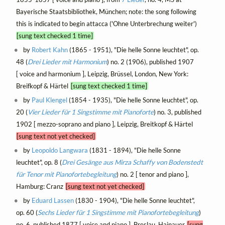
Bayerische Staatsbibliothek, München; note: the song following
this is indicated to begin attacca ('Ohne Unterbrechung weiter')
[sung text checked 1 time]
by
Robert Kahn
(1865 - 1951), "Die helle Sonne leuchtet", op.
48 (
Drei Lieder mit Harmonium
) no. 2 (1906), published 1907
[ voice and harmonium ], Leipzig, Brüssel, London, New York:
Breifkopf & Härtel
[sung text checked 1 time]
by
Paul Klengel
(1854 - 1935), "Die helle Sonne leuchtet", op.
20 (
Vier Lieder für 1 Singstimme mit Pianoforte
) no. 3, published
1902 [ mezzo-soprano and piano ], Leipzig, Breitkopf & Härtel
[sung text not yet checked]
by
Leopoldo Langwara
(1831 - 1894), "Die helle Sonne
leuchtet", op. 8 (
Drei Gesänge aus Mirza Schaffy von Bodenstedt
für Tenor mit Pianofortebegleitung
) no. 2 [ tenor and piano ],
Hamburg: Cranz
[sung text not yet checked]
by
Eduard Lassen
(1830 - 1904), "Die helle Sonne leuchtet",
op. 60 (
Sechs Lieder für 1 Singstimme mit Pianofortebegleitung
)
no. 6, published 1877 [ voice and piano ], Breslau, Hainauer
[sung