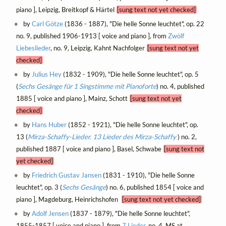
piano ], Leipzig, Breitkopf & Härtel
[sung text not yet checked]
by
Carl Götze
(1836 - 1887), "Die helle Sonne leuchtet", op. 22
no. 9, published 1906-1913 [ voice and piano ], from
Zwölf
Liebeslieder
, no. 9, Leipzig, Kahnt Nachfolger
[sung text not yet
checked]
by
Julius Hey
(1832 - 1909), "Die helle Sonne leuchtet", op. 5
(
Sechs Gesänge für 1 Singstimme mit Pianoforte
) no. 4, published
1885 [ voice and piano ], Mainz, Schott
[sung text not yet
checked]
by
Hans Huber
(1852 - 1921), "Die helle Sonne leuchtet", op.
13 (
Mirza-Schaffy-Lieder. 13 Lieder des Mirza-Schaffy
) no. 2,
published 1887 [ voice and piano ], Basel, Schwabe
[sung text not
yet checked]
by
Friedrich Gustav Jansen
(1831 - 1910), "Die helle Sonne
leuchtet", op. 3 (
Sechs Gesänge
) no. 6, published 1854 [ voice and
piano ], Magdeburg, Heinrichshofen
[sung text not yet checked]
by
Adolf Jensen
(1837 - 1879), "Die helle Sonne leuchtet",
1855-1857 [ voice and piano ], from
7 Lieder
, no. 4, MS at