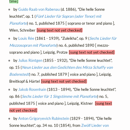
time]
by
Guido Raab von Rabenau
(d. 1886), "Die helle Sonne
leuchtet", op. 1 (
Fünf Lieder für Sopran (oder Tenor) mit
Pianoforte
) no. 1, published 1875 [ soprano or tenor and piano ],
Wien, Schreiber
[sung text not yet checked]
by
Louis Rée
(1861 - 1939), "Zuleikha", op. 9 (
Sechs Lieder für
Mezzosopran mit Pianoforte
) no. 6, published 1890 [ mezzo-
soprano and piano ], Leipzig, Protze
[sung text not yet checked]
by
Julius Röntgen
(1855 - 1932), "Die helle Sonne leuchtet",
op. 15 (
Neun Lieder aus den Gedichten des Mirza Schaffy von
Bodenstedt
) no. 7, published 1879 [ voice and piano ], Leipzig,
Breitkopf & Härtel
[sung text not yet checked]
by
Jakob Rosenhain
(1813 - 1894), "Die helle Sonne leuchtet",
op. 86 (
Sechs Lieder für 1 Singstimme mit Pianoforte
) no. 5,
published 1875 [ voice and piano ], Leipzig, Kistner
[sung text
not yet checked]
by
Anton Grigoryevich Rubinstein
(1829 - 1894), "Die helle
Sonne leuchtet", op. 34 no. 10 (1854), from
Zwölf Lieder von