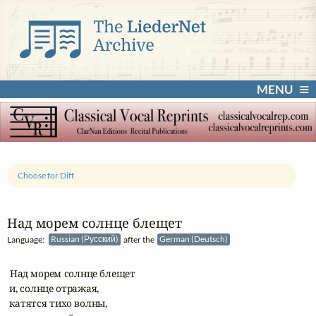
MENU
Choose for Diff
Над морем солнце блещет
Language:
Russian (Русский)
after the
German (Deutsch)
 Над морем солнце блещет

 и, солнце отражая,

 катятся тихо волны,
