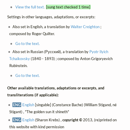
View the full text.
[sung text checked 1 time]
Settings in other languages, adaptations, or excerpts:
Also set in English, a translation by
Walter Creighton
;
composed by Roger Quilter.
Go to the text.
Also set in Russian (Русский), a translation by
Pyotr Ilyich
Tchaikovsky
(1840 - 1893) ; composed by Anton Grigoryevich
Rubinstein.
Go to the text.
Other available translations, adaptations or excerpts, and
transliterations (if applicable):
ENG
English
[singable] (Constance Bache) (William Stigand, né
Stigant) , "The golden sun it shineth"
ENG
English
(Sharon Krebs) ,
copyright ©
2013, (re)printed on
this website with kind permission