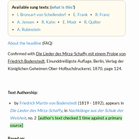
Available sung texts: (
what is this?
)
•
I. Bronsart von Schellendorf
•
E. Frank
•
R. Franz
•
A. Jensen
•
R. Kahn
•
E. Moór
•
R. Quilter
•
A. Rubinstein
About the headline
(FAQ)
Confirmed with
Die Lieder des Mirza-Schaffy mit einem Prolog von
Friedrich Bodenstedt
, Einunddreißigste Auflage, Berlin, Verlag der
Königlichen Geheimen Ober-Hofbuchdruckerei, 1870, page 124.
Text Authorship:
by
Friedrich Martin von Bodenstedt
(1819 - 1892), appears in
Die Lieder des Mirza-Schaffy
, in
Nachklänge aus der Schule der
Weisheit
, no. 2
[author's text checked 1 time against a primary
source]
Based on: