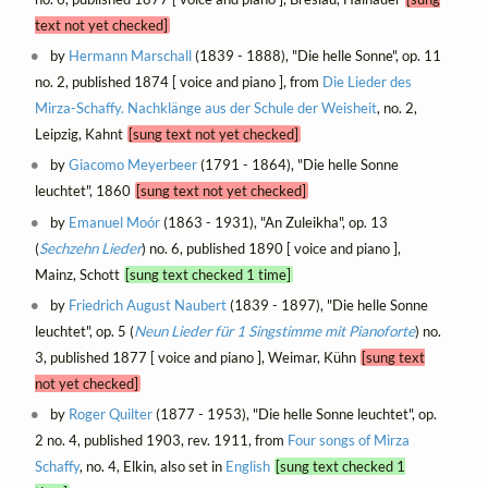
text not yet checked]
by
Hermann Marschall
(1839 - 1888), "Die helle Sonne", op. 11
no. 2, published 1874 [ voice and piano ], from
Die Lieder des
Mirza-Schaffy. Nachklänge aus der Schule der Weisheit
, no. 2,
Leipzig, Kahnt
[sung text not yet checked]
by
Giacomo Meyerbeer
(1791 - 1864), "Die helle Sonne
leuchtet", 1860
[sung text not yet checked]
by
Emanuel Moór
(1863 - 1931), "An Zuleikha", op. 13
(
Sechzehn Lieder
) no. 6, published 1890 [ voice and piano ],
Mainz, Schott
[sung text checked 1 time]
by
Friedrich August Naubert
(1839 - 1897), "Die helle Sonne
leuchtet", op. 5 (
Neun Lieder für 1 Singstimme mit Pianoforte
) no.
3, published 1877 [ voice and piano ], Weimar, Kühn
[sung text
not yet checked]
by
Roger Quilter
(1877 - 1953), "Die helle Sonne leuchtet", op.
2 no. 4, published 1903, rev. 1911, from
Four songs of Mirza
Schaffy
, no. 4, Elkin, also set in
English
[sung text checked 1