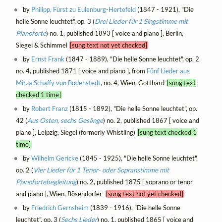
by
Philipp, Fürst zu Eulenburg-Hertefeld
(1847 - 1921), "Die
helle Sonne leuchtet", op. 3 (
Drei Lieder für 1 Singstimme mit
Pianoforte
) no. 1, published 1893 [ voice and piano ], Berlin,
Siegel & Schimmel
[sung text not yet checked]
by
Ernst Frank
(1847 - 1889), "Die helle Sonne leuchtet", op. 2
no. 4, published 1871 [ voice and piano ], from
Fünf Lieder aus
Mirza Schaffy von Bodenstedt
, no. 4, Wien, Gotthard
[sung text
checked 1 time]
by
Robert Franz
(1815 - 1892), "Die helle Sonne leuchtet", op.
42 (
Aus Osten, sechs Gesänge
) no. 2, published 1867 [ voice and
piano ], Leipzig, Siegel (formerly Whistling)
[sung text checked 1
time]
by
Wilhelm Gericke
(1845 - 1925), "Die helle Sonne leuchtet",
op. 2 (
Vier Lieder für 1 Tenor- oder Sopranstimme mit
Pianofortebegleitung
) no. 2, published 1875 [ soprano or tenor
and piano ], Wien, Bösendorfer
[sung text not yet checked]
by
Friedrich Gernsheim
(1839 - 1916), "Die helle Sonne
leuchtet", op. 3 (
Sechs Lieder
) no. 1, published 1865 [ voice and