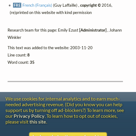
FRE
French (Français)
(Guy Laffaille) ,
copyright ©
2016,
(re)printed on this website with kind permission
Research team for this page: Emily Ezust
[Administrator]
, Johann
Winkler
This text was added to the website: 2003-11-20
Line count:
8
Word count:
35
We use cookies for internal analytics and to earn much-
needed advertising revenue. (Did you know you can help
Contact
support us by turning off ad-blockers?) To learn more, see
Copyright
our
Privacy Policy
. To learn how to opt out of cookies,
Privacy
please visit
this site
.
Copyright © 2026 The LiederNet Archive