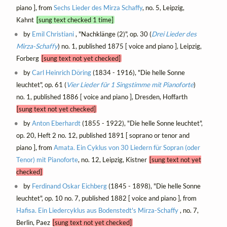
piano ], from
Sechs Lieder des Mirza Schaffy
, no. 5, Leipzig,
Kahnt
[sung text checked 1 time]
by
Emil Christiani
, "Nachklänge (2)", op. 30 (
Drei Lieder des
Mirza-Schaffy
) no. 1, published 1875 [ voice and piano ], Leipzig,
Forberg
[sung text not yet checked]
by
Carl Heinrich Döring
(1834 - 1916), "Die helle Sonne
leuchtet", op. 61 (
Vier Lieder für 1 Singstimme mit Pianoforte
)
no. 1, published 1886 [ voice and piano ], Dresden, Hoffarth
[sung text not yet checked]
by
Anton Eberhardt
(1855 - 1922), "Die helle Sonne leuchtet",
op. 20, Heft 2 no. 12, published 1891 [ soprano or tenor and
piano ], from
Amata. Ein Cyklus von 30 Liedern für Sopran (oder
Tenor) mit Pianoforte
, no. 12, Leipzig, Kistner
[sung text not yet
checked]
by
Ferdinand Oskar Eichberg
(1845 - 1898), "Die helle Sonne
leuchtet", op. 10 no. 7, published 1882 [ voice and piano ], from
Hafisa. Ein Liedercyklus aus Bodenstedt's Mirza-Schaffy
, no. 7,
Berlin, Paez
[sung text not yet checked]