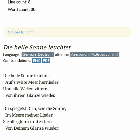
Line count:
8
Word count:
30
Choose for Diff
Die helle Sonne leuchtet
Language:
German (Deutsch)
after the
Azerbaijani (Azərbaycan dili)
Our translations:
ENG
FRE
Die helle Sonne leuchtet

  Auf's weite Meer hernieder,

Und alle Wellen zittern

  Von ihrem Glanze wieder.

Du spiegelst Dich, wie die Sonne,

  Im Meere meiner Lieder!

Sie alle glühn und zittern

  Von Deinem Glanze wieder!