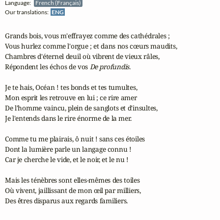
Language:
French (Français)
Our translations:
ENG
Grands bois, vous m'effrayez comme des cathédrales ;

Vous hurlez comme l'orgue ; et dans nos cœurs maudits,

Chambres d'éternel deuil où vibrent de vieux râles,

Répondent les échos de vos 
De profundis
.

Je te hais, Océan ! tes bonds et tes tumultes,

Mon esprit les retrouve en lui ; ce rire amer

De l'homme vaincu, plein de sanglots et d'insultes,

Je l'entends dans le rire énorme de la mer.

Comme tu me plairais, ô nuit ! sans ces étoiles

Dont la lumière parle un langage connu !

Car je cherche le vide, et le noir, et le nu !

Mais les ténèbres sont elles-mêmes des toiles

Où vivent, jaillissant de mon œil par milliers,

Des êtres disparus aux regards familiers.