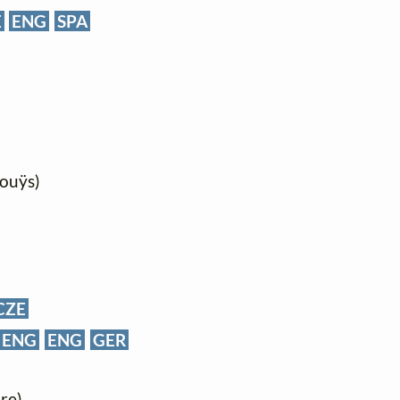
E
ENG
SPA
Louÿs)
CZE
ENG
ENG
GER
ire)