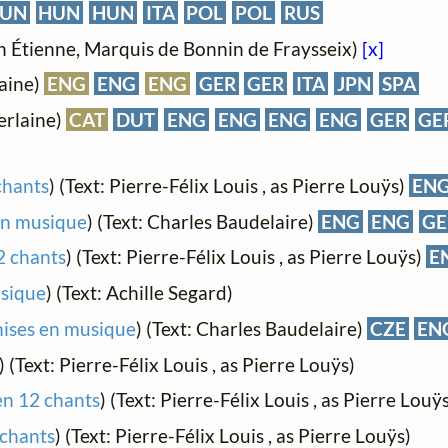
UN
HUN
HUN
ITA
POL
POL
RUS
n Étienne, Marquis de Bonnin de Fraysseix)
[x]
laine)
ENG
ENG
ENG
GER
GER
ITA
JPN
SPA
erlaine)
CAT
DUT
ENG
ENG
ENG
ENG
GER
GE
chants
) (Text: Pierre-Félix Louis , as Pierre Louÿs)
EN
en musique
) (Text: Charles Baudelaire)
ENG
ENG
GE
2 chants
) (Text: Pierre-Félix Louis , as Pierre Louÿs)
E
usique
) (Text: Achille Segard)
mises en musique
) (Text: Charles Baudelaire)
CZE
EN
) (Text: Pierre-Félix Louis , as Pierre Louÿs)
en 12 chants
) (Text: Pierre-Félix Louis , as Pierre Louÿ
 chants
) (Text: Pierre-Félix Louis , as Pierre Louÿs)