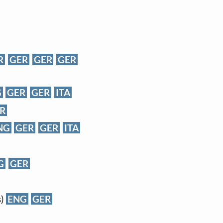
R
GER
GER
GER
G
GER
GER
ITA
R
NG
GER
GER
ITA
G
GER
s)
ENG
GER