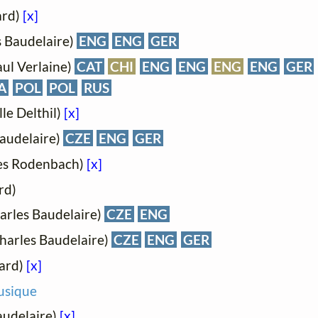
ard)
[x]
s Baudelaire)
ENG
ENG
GER
aul Verlaine)
CAT
CHI
ENG
ENG
ENG
ENG
GER
A
POL
POL
RUS
le Delthil)
[x]
Baudelaire)
CZE
ENG
GER
es Rodenbach)
[x]
rd)
arles Baudelaire)
CZE
ENG
Charles Baudelaire)
CZE
ENG
GER
gard)
[x]
usique
audelaire)
[x]