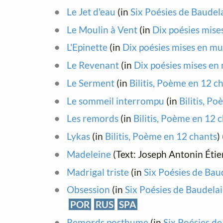
Le Jet d'eau
(in
Six Poésies de Baudel
Le Moulin à Vent
(in
Dix poésies mise
L'Epinette
(in
Dix poésies mises en m
Le Revenant
(in
Dix poésies mises en
Le Serment
(in
Bilitis, Poème en 12 c
Le sommeil interrompu
(in
Bilitis, P
Les remords
(in
Bilitis, Poème en 12 
Lykas
(in
Bilitis, Poème en 12 chants
)
Madeleine
(Text: Joseph Antonin Éti
Madrigal triste
(in
Six Poésies de Bau
Obsession
(in
Six Poésies de Baudela
POR
RUS
SPA
Remords posthume
(in
Six Poésies d