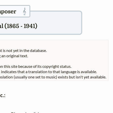
𝄞
poser
 (1865 - 1941)
t is not yet in the database.
 an original text.
n this site because of its copyright status.
indicates that a translation to that language is available.
slation (usually one set to music) exists but isn't yet available.
c.: