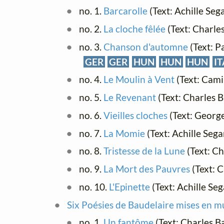
no. 1.
Barcarolle
(Text: Achille Seg
no. 2.
La cloche fêlée
(Text: Charle
no. 3.
Chanson d'automne
(Text: P
GER
GER
HUN
HUN
HUN
IT
no. 4.
Le Moulin à Vent
(Text: Camil
no. 5.
Le Revenant
(Text: Charles 
no. 6.
Vieilles cloches
(Text: Georg
no. 7.
La Momie
(Text: Achille Sega
no. 8.
Tristesse de la Lune
(Text: Ch
no. 9.
La Mort des Pauvres
(Text: 
no. 10.
L'Epinette
(Text: Achille Se
Six Poésies de Baudelaire mises en m
no. 1.
Un fantôme
(Text: Charles B