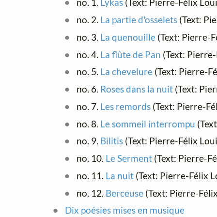
no. 1.
Lykas
(Text: Pierre-Félix Loui
no. 2.
La partie d'osselets
(Text: Pie
no. 3.
La quenouille
(Text: Pierre-F
no. 4.
La flûte de Pan
(Text: Pierre-
no. 5.
La chevelure
(Text: Pierre-Fé
no. 6.
Roses dans la nuit
(Text: Pie
no. 7.
Les remords
(Text: Pierre-Fél
no. 8.
Le sommeil interrompu
(Text
no. 9.
Bilitis
(Text: Pierre-Félix Loui
no. 10.
Le Serment
(Text: Pierre-Fé
no. 11.
La nuit
(Text: Pierre-Félix L
no. 12.
Berceuse
(Text: Pierre-Féli
Dix poésies mises en musique