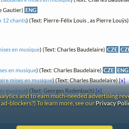
e Gautier)
ENG
n 12 chants
) (Text: Pierre-Félix Louis , as Pierre Louÿs
mises en musique
) (Text: Charles Baudelaire)
CZE
CZ
ises en musique
) (Text: Charles Baudelaire)
CZE
ENG
aire mises en musique
) (Text: Charles Baudelaire)
[x]
 en musique
) (Text: Georges Rodenbach)
[x]
analytics and to earn much-needed advertising re
 ad-blockers?) To learn more, see our
Privacy Poli