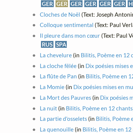
GER
GER
GER
GER
GER
GER
H
Cloches de Noël
(Text: Joseph Antoni
Colloque sentimental
(Text: Paul Ver
Il pleure dans mon cœur
(Text: Paul V
RUS
SPA
La chevelure
(in
Bilitis, Poème en 12 
La cloche fêlée
(in
Dix poésies mises 
La flûte de Pan
(in
Bilitis, Poème en 1
La Momie
(in
Dix poésies mises en m
La Mort des Pauvres
(in
Dix poésies 
La nuit
(in
Bilitis, Poème en 12 chants
La partie d'osselets
(in
Bilitis, Poème 
La quenouille
(in
Bilitis, Poème en 12