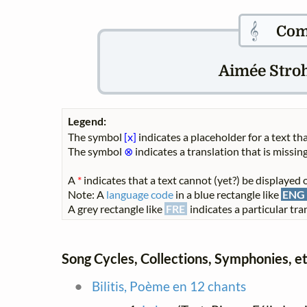
𝄞
Com
Aimée Strohl
Legend:
The symbol
[x]
indicates a placeholder for a text tha
The symbol
⊗
indicates a translation that is missing
A
*
indicates that a text cannot (yet?) be displayed o
Note: A
language code
in a blue rectangle like
ENG
A grey rectangle like
FRE
indicates a particular tran
Song Cycles, Collections, Symphonies, et
Bilitis, Poème en 12 chants