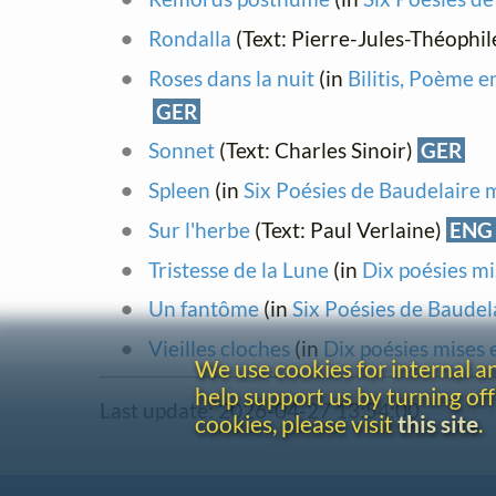
Rondalla
(Text: Pierre-Jules-Théophil
Roses dans la nuit
(in
Bilitis, Poème e
GER
Sonnet
(Text: Charles Sinoir)
GER
Spleen
(in
Six Poésies de Baudelaire 
Sur l'herbe
(Text: Paul Verlaine)
ENG
Tristesse de la Lune
(in
Dix poésies m
Un fantôme
(in
Six Poésies de Baudel
Vieilles cloches
(in
Dix poésies mises
We use cookies for internal 
help support us by turning off
Last update: 2026-04-27 13:54:00
cookies, please visit
this site
.