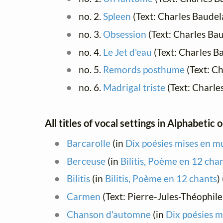
no. 2.
Spleen
(Text: Charles Baudel
no. 3.
Obsession
(Text: Charles Ba
no. 4.
Le Jet d'eau
(Text: Charles B
no. 5.
Remords posthume
(Text: Ch
no. 6.
Madrigal triste
(Text: Charle
All titles of vocal settings in Alphabetic 
Barcarolle
(in
Dix poésies mises en m
Berceuse
(in
Bilitis, Poème en 12 cha
Bilitis
(in
Bilitis, Poème en 12 chants
)
Carmen
(Text: Pierre-Jules-Théophil
Chanson d'automne
(in
Dix poésies m