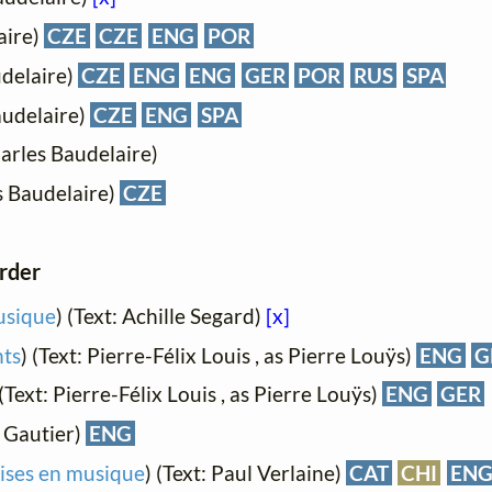
aire)
CZE
CZE
ENG
POR
udelaire)
CZE
ENG
ENG
GER
POR
RUS
SPA
audelaire)
CZE
ENG
SPA
arles Baudelaire)
s Baudelaire)
CZE
order
usique
) (Text: Achille Segard)
[x]
nts
) (Text: Pierre-Félix Louis , as Pierre Louÿs)
ENG
G
 (Text: Pierre-Félix Louis , as Pierre Louÿs)
ENG
GER
e Gautier)
ENG
ises en musique
) (Text: Paul Verlaine)
CAT
CHI
EN