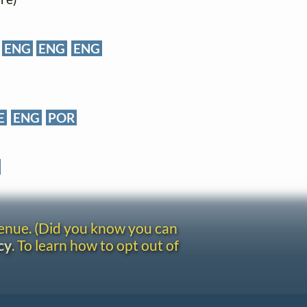
)
ENG
ENG
ENG
E
ENG
POR
venue. (Did you know you can
cy
. To learn how to opt out of