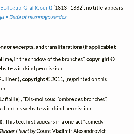
Sollogub, Graf (Count)
(1813 - 1882), no title, appears
 = Beda ot nezhnogo serdca
ns or excerpts, and transliterations (if applicable):
Tell me, in the shadow of the branches",
copyright ©
ebsite with kind permission
Pullinen) ,
copyright ©
2011, (re)printed on this
ion
Laffaille) , "Dis-moi sous l'ombre des branches",
ted on this website with kind permission
: This text first appears in a one-act “comedy-
 Tender Heart
by Count Vladimir Alexandrovich