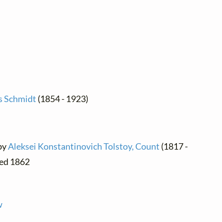
s Schmidt
(1854 - 1923)
 by
Aleksei Konstantinovich Tolstoy, Count
(1817 -
shed 1862
w