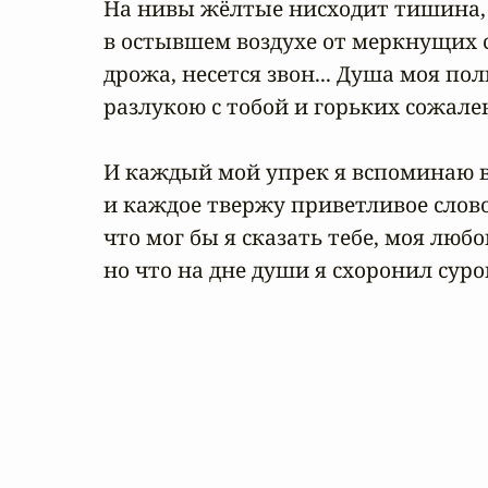
На нивы жёлтые нисходит тишина,

в остывшем воздухе от меркнущих с
дрожа, несется звон... Душа моя пол
разлукою с тобой и горьких сожален
И каждый мой упрек я вспоминаю в
и каждое твержу приветливое слово,
что мог бы я сказать тебе, моя любов
но что на дне души я схоронил суро