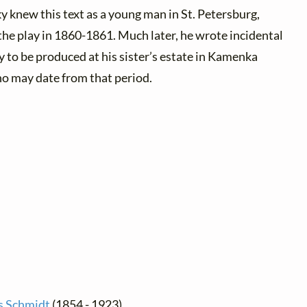
 knew this text as a young man in St. Petersburg,
 the play in 1860-1861. Much later, he wrote incidental
y to be produced at his sister’s estate in Kamenka
no may date from that period.
s Schmidt
(1854 - 1923)