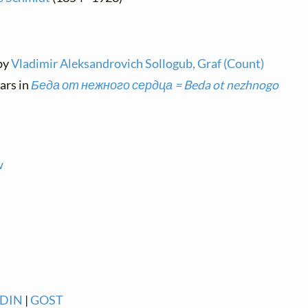
 by
Vladimir Aleksandrovich Sollogub, Graf (Count)
ears in
Беда от нежного сердца = Beda ot nezhnogo
w
DIN
|
GOST