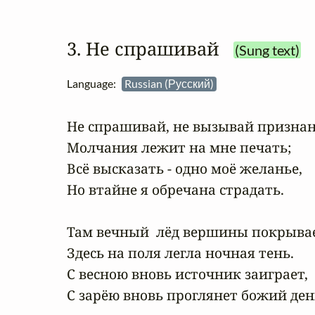
3. Не спрашивай
(Sung text)
Language:
Russian (Русский)
Не спрашивай, не вызывай признань
Молчания лежит на мне печать;

Всё высказать - одно моё желанье,

Но втайне я обречана страдать.

Там вечный  лёд вершины покрывает
Здесь на поля легла ночная тень.

С весною вновь источник заиграет,

С зарёю вновь проглянет божий день