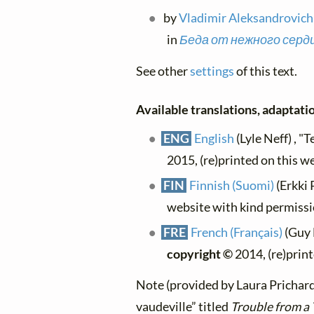
by
Vladimir Aleksandrovich 
in
Беда от нежного сердца
See other
settings
of this text.
Available translations, adaptatio
ENG
English
(Lyle Neff) , "
2015, (re)printed on this w
FIN
Finnish (Suomi)
(Erkki 
website with kind permiss
FRE
French (Français)
(Guy 
copyright ©
2014, (re)prin
Note (provided by Laura Prichard)
vaudeville” titled
Trouble from a