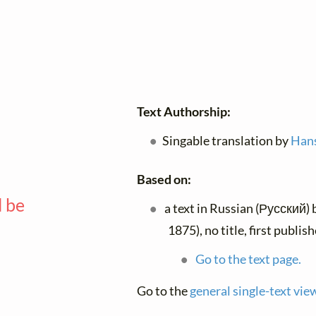
Text Authorship:
Singable translation by
Han
Based on:
l be
a text in Russian (Русский)
—
1875), no title, first publi
Go to the text page.
Go to the
general single-text vie