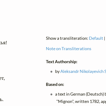
Show a transliteration:
Default
|
я!

Note on Transliterations
Text Authorship:
by
Aleksandr Nikolayevich 
,

Based on:
a text in German (Deutsch)
.

"Mignon", written 1782, ap