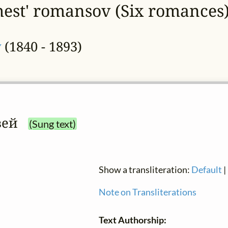
st' romansov (Six romances) 
y
(1840 - 1893)
вей
(Sung text)
Show a transliteration:
Default
|
Note on Transliterations
Text Authorship: