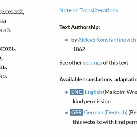
Note on Transliterations
елений,

на

Text Authorship:
ий.

by
Aleksei Konstantinovich
новь,

1862


See other
settings
of this text.
ь,

во.
Available translations, adaptatio
ENG
English
(Malcolm Wren
kind permission
GER
German (Deutsch)
(Be
this website with kind per