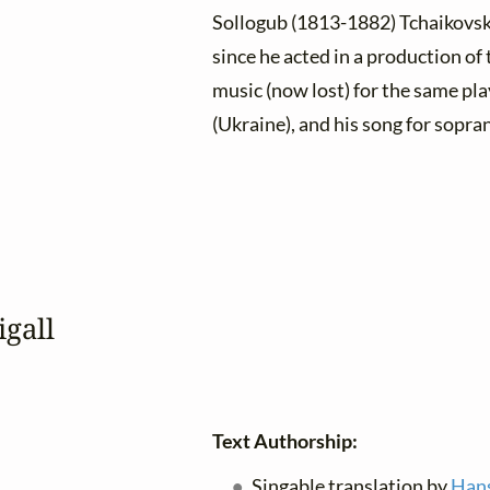
Sollogub (1813-1882) Tchaikovsky
since he acted in a production of
music (now lost) for the same pla
(Ukraine), and his song for sopra
igall
Text Authorship:
Singable translation by
Han