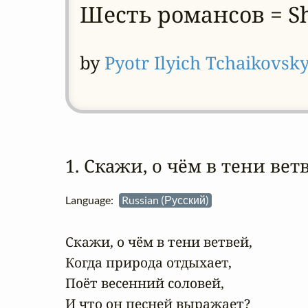
Шесть романсов = She
by
Pyotr Ilyich Tchaikovsk
1. Скажи, о чём в тени вет
Language:
Russian (Русский)
Скажи, о чём в тени ветвей,

Когда природа отдыхает,

Поёт весенний соловей,

И что он песней выражает?
