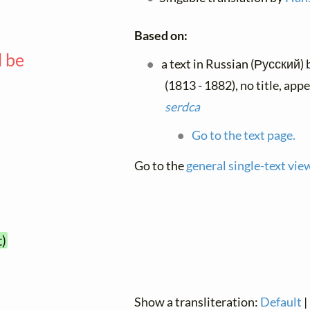
Based on:
l be
a text in Russian (Русский)
—
(1813 - 1882), no title, app
serdca
Go to the text page.
Go to the
general single-text vie
t)
Show a transliteration:
Default
|