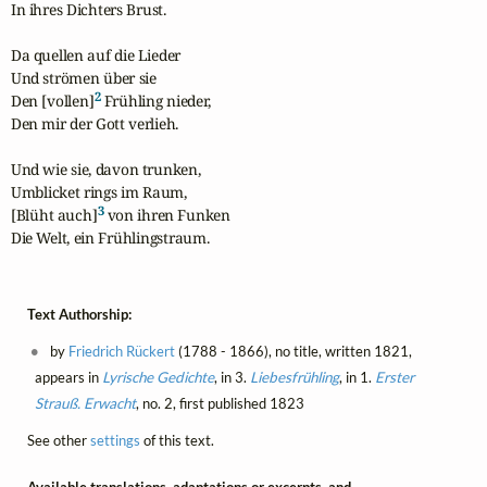
In ihres Dichters Brust.

Da quellen auf die Lieder

Und strömen über sie

2
Den [vollen]
 Frühling nieder,

Den mir der Gott verlieh.

Und wie sie, davon trunken,

Umblicket rings im Raum,

3
[Blüht auch]
 von ihren Funken

Die Welt, ein Frühlingstraum.
Text Authorship:
by
Friedrich Rückert
(1788 - 1866), no title, written 1821,
appears in
Lyrische Gedichte
, in 3.
Liebesfrühling
, in 1.
Erster
Strauß. Erwacht
, no. 2, first published 1823
See other
settings
of this text.
Available translations, adaptations or excerpts, and