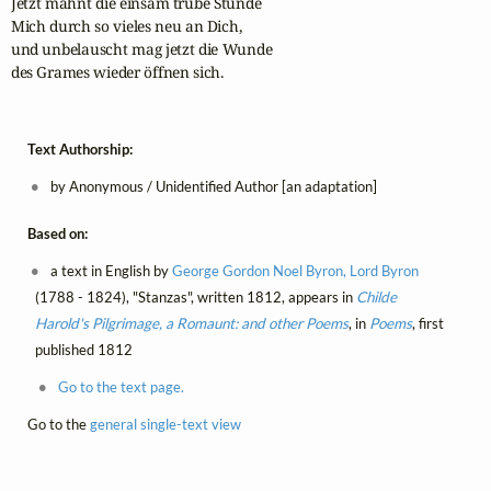
Jetzt mahnt die einsam trübe Stunde

Mich durch so vieles neu an Dich,

und unbelauscht mag jetzt die Wunde

des Grames wieder öffnen sich.
Text Authorship:
by Anonymous / Unidentified Author [an adaptation]
Based on:
a text in English by
George Gordon Noel Byron, Lord Byron
(1788 - 1824), "Stanzas", written 1812, appears in
Childe
Harold's Pilgrimage, a Romaunt: and other Poems
, in
Poems
, first
published 1812
Go to the text page.
Go to the
general single-text view