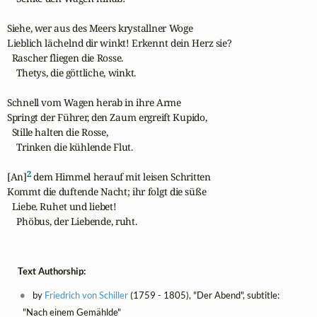
Siehe, wer aus des Meers krystallner Woge

Lieblich lächelnd dir winkt! Erkennt dein Herz sie?

  Rascher fliegen die Rosse.

    Thetys, die göttliche, winkt.

Schnell vom Wagen herab in ihre Arme

Springt der Führer, den Zaum ergreift Kupido,

  Stille halten die Rosse,

    Trinken die kühlende Flut.

2
[An]
 dem Himmel herauf mit leisen Schritten

Kommt die duftende Nacht; ihr folgt die süße

  Liebe. Ruhet und liebet!

    Phöbus, der Liebende, ruht.
Text Authorship:
by
Friedrich von Schiller
(1759 - 1805), "Der Abend", subtitle:
"Nach einem Gemählde"