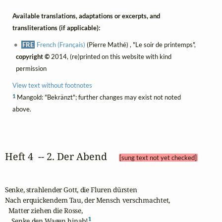
Available translations, adaptations or excerpts, and
transliterations (if applicable):
FRE
French (Français)
(Pierre Mathé) , "Le soir de printemps",
copyright ©
2014, (re)printed on this website with kind
permission
View text without footnotes
1
Mangold: "Bekränzt"; further changes may exist not noted
above.
Heft 4  -- 2. Der Abend 
[sung text not yet checked]
Senke, strahlender Gott, die Fluren dürsten

Nach erquickendem Tau, der Mensch verschmachtet,

  Matter ziehen die Rosse,

1
    Senke den Wagen hinab!