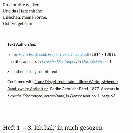
Rose mußte welken,

Und das Herz mit ihr;

Liebchen, meine Sonne,

Gott vergebe dir!
Text Authorship:
by
Franz Ferdinand, Freiherr von Dingelstedt
(1814 - 1881),
no title, appears in
Lyrische Dichtungen
, in
Dornröslein
, no. 1
See other
settings
of this text.
Confirmed with
Franz Dingelstedt's sämmtliche Werke, siebenter
Band, zweite Abtheilung
, Berlin: Gebrüder Pätel, 1877. Appears in
Lyrische Dichtungen, erster Band
, in
Dornröslein
, no. 1, page 63.
Heft 1  -- 3. Ich hab' in mich gesogen 