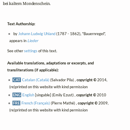
bei kaltem Mondenschein.
Text Authorship:
by
Johann Ludwig Uhland
(1787 - 1862), "Bauernregel",
appears in
Lieder
See other
settings
of this text.
Available translations, adaptations or excerpts, and
transliterations (if applicable):
CAT
Catalan (Català)
(Salvador Pila) ,
copyright ©
2014,
(re)printed on this website with kind permission
ENG
English
[singable] (Emily Ezust) ,
copyright ©
2010
FRE
French (Français)
(Pierre Mathé) ,
copyright ©
2009,
(re)printed on this website with kind permission