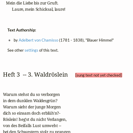
   Mein die Liebe bis zur Gruft.

         Laure, mein Schicksal, laure!
Text Authorship:
by
Adelbert von Chamisso
(1781 - 1838), "Blauer Himmel"
See other
settings
of this text.
Heft 3  -- 3. Waldröslein 
[sung text not yet checked]
Warum stehst du so verborgen

in dem dunklen Waldesgrün?

Warum sieht der junge Morgen

dich so einsam doch erblüh'n?-

Röslein! heg'st du nicht Verlangen,

von des Beifalls Lust umweht --

bei den Schwestern stolz zu prangen
