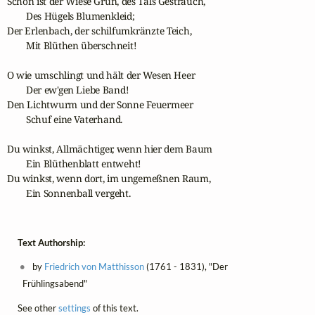
Schön ist der Wiese Grün, des Tals Gesträuch,

        Des Hügels Blumenkleid;

Der Erlenbach, der schilfumkränzte Teich,

        Mit Blüthen überschneit!

O wie umschlingt und hält der Wesen Heer

        Der ew'gen Liebe Band!

Den Lichtwurm und der Sonne Feuermeer

        Schuf eine Vaterhand.

Du winkst, Allmächtiger, wenn hier dem Baum

        Ein Blüthenblatt entweht!

Du winkst, wenn dort, im ungemeßnen Raum,

        Ein Sonnenball vergeht.
Text Authorship:
by
Friedrich von Matthisson
(1761 - 1831), "Der
Frühlingsabend"
See other
settings
of this text.