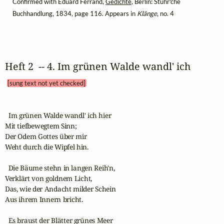
Confirmed with Eduard Ferrand,
Gedichte
, Berlin: Stuhr'che
Buchhandlung, 1834, page 116. Appears in
Klänge
, no. 4
Heft 2  -- 4. Im grünen Walde wandl' ich 
[sung text not yet checked]
  Im grünen Walde wandl' ich hier

Mit tiefbewegtem Sinn;

Der Odem Gottes über mir

Weht durch die Wipfel hin.

  Die Bäume stehn in langen Reih'n,

Verklärt von goldnem Licht,

Das, wie der Andacht milder Schein

Aus ihrem Innern bricht.

  Es braust der Blätter grünes Meer
