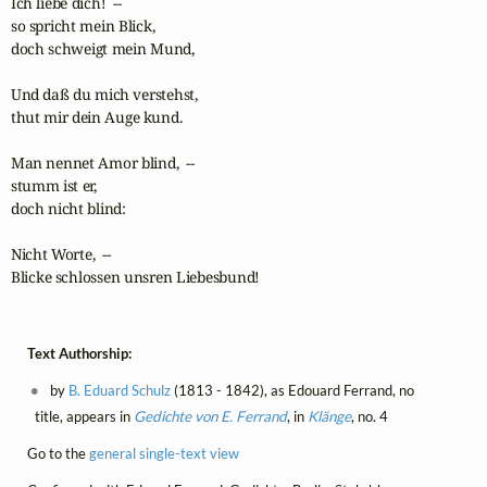
Ich liebe dich!  -- 

so spricht mein Blick, 

doch schweigt mein Mund, 

Und daß du mich verstehst, 

thut mir dein Auge kund. 

Man nennet Amor blind,  --  

stumm ist er, 

doch nicht blind: 

Nicht Worte,  -- 

Blicke schlossen unsren Liebesbund!
Text Authorship:
by
B. Eduard Schulz
(1813 - 1842), as Edouard Ferrand, no
title, appears in
Gedichte von E. Ferrand
, in
Klänge
, no. 4
Go to the
general single-text view