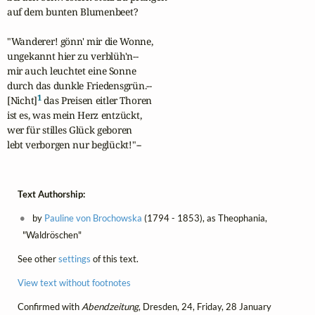
auf dem bunten Blumenbeet?

"Wanderer! gönn' mir die Wonne,

ungekannt hier zu verblüh'n--

mir auch leuchtet eine Sonne 

durch das dunkle Friedensgrün.--

1
[Nicht]
 das Preisen eitler Thoren

ist es, was mein Herz entzückt,

wer für stilles Glück geboren

lebt verborgen nur beglückt!"--
Text Authorship:
by
Pauline von Brochowska
(1794 - 1853), as Theophania,
"Waldröschen"
See other
settings
of this text.
View text without footnotes
Confirmed with
Abendzeitung
, Dresden, 24, Friday, 28 January