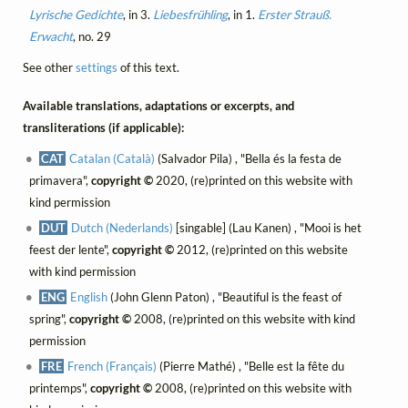
Lyrische Gedichte
, in 3.
Liebesfrühling
, in 1.
Erster Strauß.
Erwacht
, no. 29
See other
settings
of this text.
Available translations, adaptations or excerpts, and
transliterations (if applicable):
CAT
Catalan (Català)
(Salvador Pila) , "Bella és la festa de
primavera",
copyright ©
2020, (re)printed on this website with
kind permission
DUT
Dutch (Nederlands)
[singable] (Lau Kanen) , "Mooi is het
feest der lente",
copyright ©
2012, (re)printed on this website
with kind permission
ENG
English
(John Glenn Paton) , "Beautiful is the feast of
spring",
copyright ©
2008, (re)printed on this website with kind
permission
FRE
French (Français)
(Pierre Mathé) , "Belle est la fête du
printemps",
copyright ©
2008, (re)printed on this website with