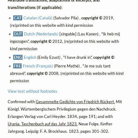
transliterations (if applicable):
CAT
Catalan (Català)
(Salvador Pila) ,
copyright ©
2019,
(re)printed on this website with kind permission
DUT
Dutch (Nederlands)
[singable] (Lau Kanen) , "Ik heb mij
ingezogen",
copyright ©
2012, (re)printed on this website with
kind permission
ENG
English
(Emily Ezust) , "I have drunk in",
copyright ©
FRE
French (Français)
(Pierre Mathé) , "Je me suis tant
abreuvé",
copyright ©
2008, (re)printed on this website with kind
permission
View text without footnotes
Confirmed with
Gesammelte Gedichte von Friedrich Rückert.
Mit
Königl. Würtembergischem Privilegium gegen den Nachdruck.
Erlangen Verlag von Carl Heyder. 1834, page 191; and with
Urania. Taschenbuch auf das Jahr 1823.
Neue Folge, fünfter
Jahrgang. Leipzig: F. A. Brockhaus. 1823, pages 301-302.