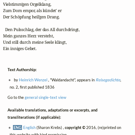
Vielstimm'gen Orgelklang,

Zum Dom empor, als kündet' er

Der Schöpfung heil'gen Drang.

  Den Pulsschlag, der das All durchdringt,

Mein ganzes Herz versteht,

Und still durch meine Seele klingt,

Ein inniges Gebet.
Text Authorship:
by
Heinrich Wenzel
, "Waldandacht", appears in
Reisegedichte
,
no. 2, first published 1836
Go to the
general single-text view
Available translations, adaptations or excerpts, and
transliterations (if applicable):
ENG
English
(Sharon Krebs) ,
copyright ©
2016, (re)printed on
this website with kind permission