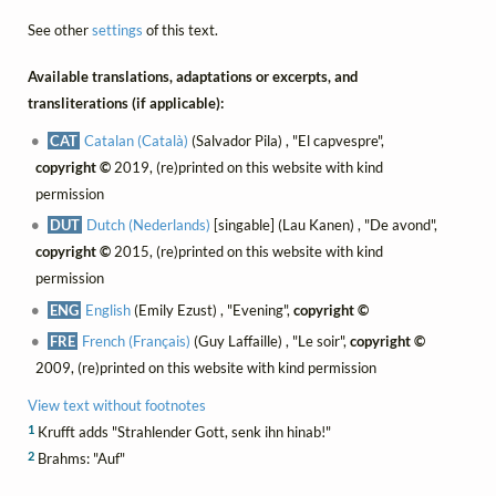
See other
settings
of this text.
Available translations, adaptations or excerpts, and
transliterations (if applicable):
CAT
Catalan (Català)
(Salvador Pila) , "El capvespre",
copyright ©
2019, (re)printed on this website with kind
permission
DUT
Dutch (Nederlands)
[singable] (Lau Kanen) , "De avond",
copyright ©
2015, (re)printed on this website with kind
permission
ENG
English
(Emily Ezust) , "Evening",
copyright ©
FRE
French (Français)
(Guy Laffaille) , "Le soir",
copyright ©
2009, (re)printed on this website with kind permission
View text without footnotes
1
Krufft adds "Strahlender Gott, senk ihn hinab!"
2
Brahms: "Auf"