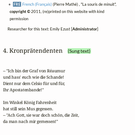
FRE
French (Français)
(Pierre Mathé) , "La souris de minuit",
copyright ©
2011, (re)printed on this website with kind
permission
Researcher for this text: Emily Ezust [
Administrator
]
4. Kronprätendenten
(Sung text)
-- "Ich bin der Graf von Réaumur

und hass' euch wie die Schande!

Dient nur dem Celsio für und für,

Ihr Apostatenbande!"

Im Winkel König Fahrenheit

hat still sein Mus gegessen.

-- "Ach Gott, sie war doch schön, die Zeit,

da man nach mir gemessen!"