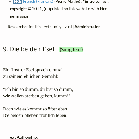
FRE
French (Français)
(Pierre Mathé) , "Entre temps",
copyright ©
2011, (re)printed on this website with kind
permission
Researcher for this text: Emily Ezust [
Administrator
]
9. Die beiden Esel
(Sung text)
Ein finstrer Esel sprach einmal

zu seinem ehlichen Gemahl:

"Ich bin so dumm, du bist so dumm,

wir wollen sterben gehen, kumm!"

Doch wie es kommt so öfter eben:

Die beiden blieben fröhlich leben.
Text Authorship: