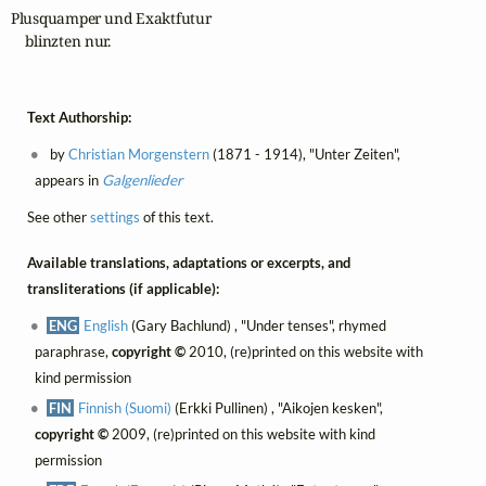
Plusquamper und Exaktfutur

    blinzten nur.
Text Authorship:
by
Christian Morgenstern
(1871 - 1914), "Unter Zeiten",
appears in
Galgenlieder
See other
settings
of this text.
Available translations, adaptations or excerpts, and
transliterations (if applicable):
ENG
English
(Gary Bachlund) , "Under tenses", rhymed
paraphrase,
copyright ©
2010, (re)printed on this website with
kind permission
FIN
Finnish (Suomi)
(Erkki Pullinen) , "Aikojen kesken",
copyright ©
2009, (re)printed on this website with kind
permission