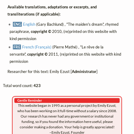
Available translations, adaptations or excerpts, and
transliterations (if applicable):
ENG
English
(Gary Bachlund) , "The maiden's dream", rhymed
paraphrase,
copyright ©
2010, (re)printed on this website with
kind permission
FRE
French (Français)
(Pierre Mathé) , "Le rêve de la
servante",
copyright ©
2011, (re)printed on this website with kind
permission
Researcher for this text: Emily Ezust [
Administrator
]
Total word count:
423
Gentle Reminder
This website began in 1995 as a personal project by Emily Ezust,
who has been working on it full-time without a salary since 2008.
Our research has never had any government or institutional
funding, so if you found the information here useful, please
consider making a donation. Your help is greatly appreciated!
–Emily Ezust, Founder