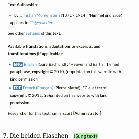
Text Authorship:
by
Christian Morgenstern
(1871 - 1914), "Himmel und Erde",
appears in
Galgenlieder
See other
settings
of this text.
Available translations, adaptations or excerpts, and
transliterations (if applicable):
ENG
English
(Gary Bachlund) , "Heaven and Earth", rhymed
paraphrase,
copyright ©
2010, (re)printed on this website with
kind permission
FRE
French (Français)
(Pierre Mathé) , "Ciel et terre",
copyright ©
2011, (re)printed on this website with kind
permission
Researcher for this text: Emily Ezust [
Administrator
]
7. Die beiden Flaschen
(Sung text)