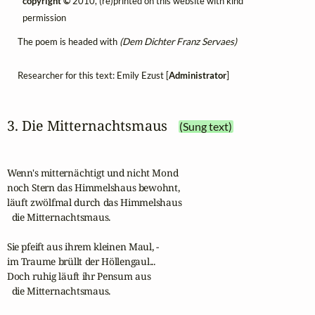
copyright ©
2010, (re)printed on this website with kind
permission
The poem is headed with
(Dem Dichter Franz Servaes)
Researcher for this text: Emily Ezust [
Administrator
]
3. Die Mitternachtsmaus
(Sung text)
Wenn's mitternächtigt und nicht Mond

noch Stern das Himmelshaus bewohnt,

läuft zwölfmal durch das Himmelshaus

  die Mitternachtsmaus.

Sie pfeift aus ihrem kleinen Maul, -

im Traume brüllt der Höllengaul...

Doch ruhig läuft ihr Pensum aus

  die Mitternachtsmaus.
