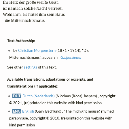
Ihr Herr, der große weiße Geist,

ist nämlich solche Nacht verreist.

Wohl ihm! Es hütet ihm sein Haus

  die Mitternachtsmaus.
Text Authorship:
by
Christian Morgenstern
(1871 - 1914), "Die
Mitternachtsmaus", appears in
Galgenlieder
See other
settings
of this text.
Available translations, adaptations or excerpts, and
transliterations (if applicable):
DUT
Dutch (Nederlands)
(Nicolaas (Koos) Jaspers) ,
copyright
©
2021, (re)printed on this website with kind permission
ENG
English
(Gary Bachlund) , "The midnight mouse", rhymed
paraphrase,
copyright ©
2010, (re)printed on this website with
kind permission