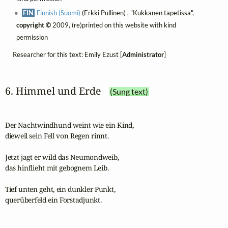
FIN
Finnish (Suomi)
(Erkki Pullinen) , "Kukkanen tapetissa",
copyright ©
2009, (re)printed on this website with kind
permission
Researcher for this text: Emily Ezust [
Administrator
]
6. Himmel und Erde
(Sung text)
Der Nachtwindhund weint wie ein Kind,

dieweil sein Fell von Regen rinnt.

Jetzt jagt er wild das Neumondweib,

das hinflieht mit gebognem Leib.

Tief unten geht, ein dunkler Punkt,

querüberfeld ein Forstadjunkt.