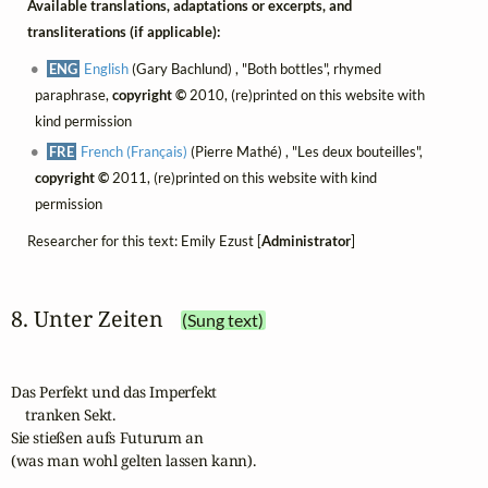
Available translations, adaptations or excerpts, and
transliterations (if applicable):
ENG
English
(Gary Bachlund) , "Both bottles", rhymed
paraphrase,
copyright ©
2010, (re)printed on this website with
kind permission
FRE
French (Français)
(Pierre Mathé) , "Les deux bouteilles",
copyright ©
2011, (re)printed on this website with kind
permission
Researcher for this text: Emily Ezust [
Administrator
]
8. Unter Zeiten
(Sung text)
Das Perfekt und das Imperfekt

    tranken Sekt.

Sie stießen aufs Futurum an

(was man wohl gelten lassen kann).
