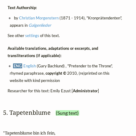
Text Authorship:
by
Christian Morgenstern
(1871 - 1914), "Kronprätendenten",
appears in
Galgenlieder
See other
settings
of this text.
Available translations, adaptations or excerpts, and
transliterations (if applicable):
ENG
English
(Gary Bachlund) , "Pretender to the Throne",
rhymed paraphrase,
copyright ©
2010, (re)printed on this
website with kind permission
Researcher for this text: Emily Ezust [
Administrator
]
5. Tapetenblume
(Sung text)
"Tapetenblume bin ich fein,
