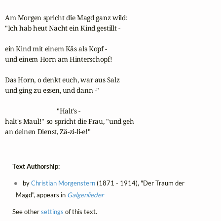
Am Morgen spricht die Magd ganz wild:

"Ich hab heut Nacht ein Kind gestillt -

ein Kind mit einem Käs als Kopf -

und einem Horn am Hinterschopf!

Das Horn, o denkt euch, war aus Salz

und ging zu essen, und dann -"

                               "Halt's -

halt's Maul!" so spricht die Frau, "und geh

an deinen Dienst, Zä-zi-li-e!"
Text Authorship:
by
Christian Morgenstern
(1871 - 1914), "Der Traum der
Magd", appears in
Galgenlieder
See other
settings
of this text.