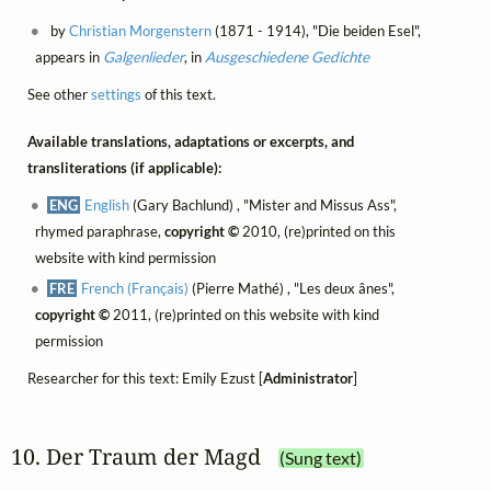
by
Christian Morgenstern
(1871 - 1914), "Die beiden Esel",
appears in
Galgenlieder
, in
Ausgeschiedene Gedichte
See other
settings
of this text.
Available translations, adaptations or excerpts, and
transliterations (if applicable):
ENG
English
(Gary Bachlund) , "Mister and Missus Ass",
rhymed paraphrase,
copyright ©
2010, (re)printed on this
website with kind permission
FRE
French (Français)
(Pierre Mathé) , "Les deux ânes",
copyright ©
2011, (re)printed on this website with kind
permission
Researcher for this text: Emily Ezust [
Administrator
]
10. Der Traum der Magd
(Sung text)