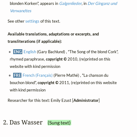
blonden Korken", appears in
Galgenlieder
, in
Der Ginganz und
Verwandtes
See other
settings
of this text.
Available translations, adaptations or excerpts, and
transliterations (if applicable):
ENG
English
(Gary Bachlund) , "The Song of the blond Cork",
rhymed paraphrase,
copyright ©
2010, (re)printed on this
website with kind permission
FRE
French (Français)
(Pierre Mathé) , "La chanson du
bouchon blond",
copyright ©
2011, (re)printed on this website
with kind permission
Researcher for this text: Emily Ezust [
Administrator
]
2. Das Wasser
(Sung text)