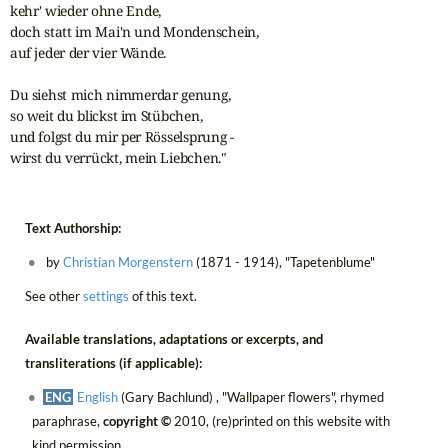
kehr' wieder ohne Ende,

doch statt im Mai'n und Mondenschein,

auf jeder der vier Wände.

Du siehst mich nimmerdar genung,

so weit du blickst im Stübchen,

und folgst du mir per Rösselsprung -

wirst du verrückt, mein Liebchen."
Text Authorship:
by
Christian Morgenstern
(1871 - 1914), "Tapetenblume"
See other
settings
of this text.
Available translations, adaptations or excerpts, and
transliterations (if applicable):
ENG
English
(Gary Bachlund) , "Wallpaper flowers", rhymed
paraphrase,
copyright ©
2010, (re)printed on this website with
kind permission