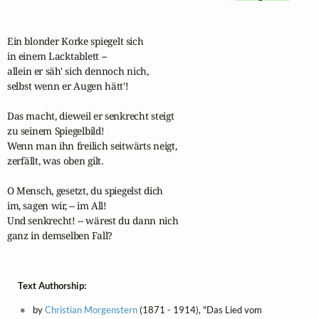
Ein blonder Korke spiegelt sich

in einem Lacktablett --

allein er säh' sich dennoch nich,

selbst wenn er Augen hätt'!

Das macht, dieweil er senkrecht steigt

zu seinem Spiegelbild!

Wenn man ihn freilich seitwärts neigt,

zerfällt, was oben gilt.

O Mensch, gesetzt, du spiegelst dich

im, sagen wir, -- im All!

Und senkrecht! -- wärest du dann nich

ganz in demselben Fall?
Text Authorship:
by
Christian Morgenstern
(1871 - 1914), "Das Lied vom