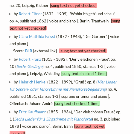
no. 20, Leipzig, Kistner
[sung text not yet checked]
by
Robert Eitner
(1832 - 1905), "Wohin ich geh' und schau",
op. 4, published 1862 [ voice and piano ], Berlin, Trautwein
[sung
text not yet checked]
by
Clara Mathilda Faisst
(1872 - 1948), "Der Gärtner" [ voice
and piano ]
Score:
BLB
[external link]
[sung text not yet checked]
by
Robert Franz
(1815 - 1892), "Der vielschönen Fraue", op.
10 (
Sechs Gesänge
) no. 4, published 1850, stanzas 1-3 [ voice
and piano ], Leipzig, Whistling
[sung text checked 1 time]
by
Heinrich Henkel
(1822 - 1899), "Gruß", op. 8 (
Vier Lieder
für Sopran- oder Tenorstimme mit Pianofortebegleitung
) no. 4,
published 1851, stanzas 1-3 [ soprano or tenor and piano ],
Offenbach: Johann André
[sung text checked 1 time]
by
Fritz Kauffmann
(1855 - 1934), "Der vielschönen Fraue", op.
1 (
Sechs Lieder für 1 Singstimme mit Pianoforte
) no. 3, published
1878 [ voice and piano ], Berlin, Bahn
[sung text not yet
checked]