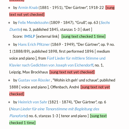
by
Armin Knab
(1881 - 1951), "Der Gärtner", 1918-22
[sung
text not yet checked]
by
Felix Mendelssohn
(1809 - 1847), "Gruß", op. 63 (
Sechs
Duette
) no. 3, published 1845, stanzas 1-3 [ duet ]
Score:
IMSLP
[external link]
[sung text checked 1 time]
by
Hans Erich Pfitzner
(1869 - 1949), "Der Gärtner", op. 9 no.
1 (1888/89), published 1898, first performed 1896 [ medium
voice and piano ], from
Fünf Lieder für mittlere Stimme und
Klavier nach Gedichten von Joseph von Eichendorff
, no. 1,
Leipzig, Max Brockhaus
[sung text not yet checked]
by
Gustav von Rössler
, "Wohin ich geh' und schaue", published
1888 [ voice and piano ], Offenbach, André
[sung text not yet
checked]
by
Heinrich von Sahr
(1821 - 1874), "Der Gärtner", op. 6
(
Neun Lieder für eine Tenorstimme mit Begleitung des
Pianoforte
) no. 6, stanzas 1-3 [ tenor and piano ]
[sung text
checked 1 time]