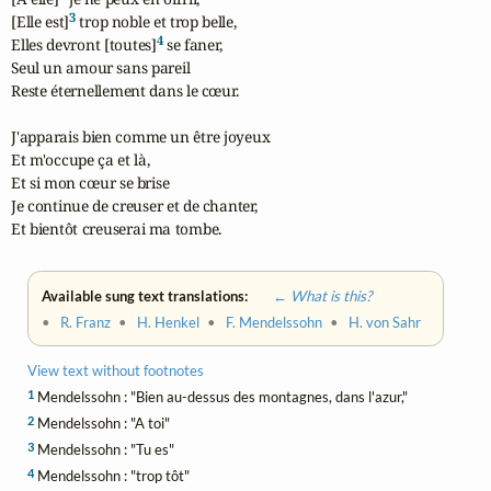
3
[Elle est]
 trop noble et trop belle,

4
Elles devront [toutes]
 se faner,

Seul un amour sans pareil

Reste éternellement dans le cœur.

J'apparais bien comme un être joyeux

Et m'occupe ça et là,

Et si mon cœur se brise

Je continue de creuser et de chanter,

Et bientôt creuserai ma tombe.
Available sung text translations:
← What is this?
•
R. Franz
•
H. Henkel
•
F. Mendelssohn
•
H. von Sahr
View text without footnotes
1
Mendelssohn : "Bien au-dessus des montagnes, dans l'azur,"
2
Mendelssohn : "A toi"
3
Mendelssohn : "Tu es"
4
Mendelssohn : "trop tôt"