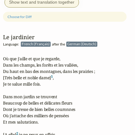
Show text and translation together
Choose for Diff
Le jardinier
Language:
French (Français)
after the
German (Deutsch)
Où que j'aille et que je regarde,

Dans les champs, les forêts et les vallées,

Du haut en bas des montagnes, dans les prairies ;

1
[Très belle et noble dame]
,

Je te salue mille fois.

Dans mon jardin se trouvent

Beaucoup de belles et délicates fleurs

Dont je tresse de bien belles couronnes

Où j'attache des milliers de pensées

Et mes salutations.

2
[A elle]
 je ne peux en offrir,
