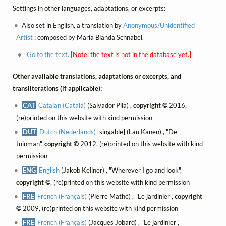
Settings in other languages, adaptations, or excerpts:
Also set in English, a translation by
Anonymous/Unidentified
Artist
; composed by Maria Blanda Schnabel.
Go to the text.
[Note: the text is not in the database yet.]
Other available translations, adaptations or excerpts, and
transliterations (if applicable):
CAT
Catalan (Català)
(Salvador Pila) ,
copyright ©
2016,
(re)printed on this website with kind permission
DUT
Dutch (Nederlands)
[singable] (Lau Kanen) , "De
tuinman",
copyright ©
2012, (re)printed on this website with kind
permission
ENG
English
(Jakob Kellner) , "Wherever I go and look",
copyright ©
, (re)printed on this website with kind permission
FRE
French (Français)
(Pierre Mathé) , "Le jardinier",
copyright
©
2009, (re)printed on this website with kind permission
FRE
French (Français)
(Jacques Jobard) , "Le jardinier",