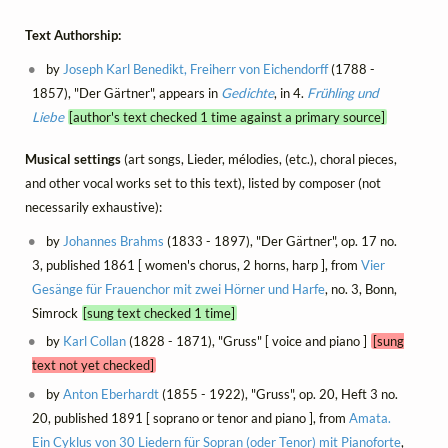
Text Authorship:
by
Joseph Karl Benedikt, Freiherr von Eichendorff
(1788 -
1857), "Der Gärtner", appears in
Gedichte
, in 4.
Frühling und
Liebe
[author's text checked 1 time against a primary source]
Musical settings
(art songs, Lieder, mélodies, (etc.), choral pieces,
and other vocal works set to this text), listed by composer (not
necessarily exhaustive):
by
Johannes Brahms
(1833 - 1897), "Der Gärtner", op. 17 no.
3, published 1861 [ women's chorus, 2 horns, harp ], from
Vier
Gesänge für Frauenchor mit zwei Hörner und Harfe
, no. 3, Bonn,
Simrock
[sung text checked 1 time]
by
Karl Collan
(1828 - 1871), "Gruss" [ voice and piano ]
[sung
text not yet checked]
by
Anton Eberhardt
(1855 - 1922), "Gruss", op. 20, Heft 3 no.
20, published 1891 [ soprano or tenor and piano ], from
Amata.
Ein Cyklus von 30 Liedern für Sopran (oder Tenor) mit Pianoforte
,