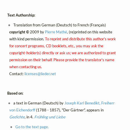
Text Authorship:
Translation from German (Deutsch) to French (Français)
copyright ©
2009 by
Pierre Mathé
, (re)printed on this website
with kind permission.
To reprint and distribute this author's work
for concert programs, CD booklets, etc., you may ask the
copyright-holder(s) directly or ask us; we are authorized to grant
permission on their behalf. Please provide the translator's name
when contacting us.
Contact:
licenses@
lieder.
net
Based on:
a text in German (Deutsch) by
Joseph Karl Benedikt, Freiherr
von Eichendorff
(1788 - 1857), "Der Gärtner", appears in
Gedichte
, in 4.
Frühling und Liebe
Go to the text page.