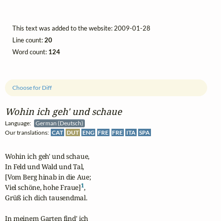
This text was added to the website: 2009-01-28
Line count:
20
Word count:
124
Choose for Diff
Wohin ich geh' und schaue
Language:
German (Deutsch)
Our translations:
CAT
DUT
ENG
FRE
FRE
ITA
SPA
Wohin ich geh' und schaue,

In Feld und Wald und Tal,

[Vom Berg hinab in die Aue;

1
Viel schöne, hohe Fraue]
, 

Grüß ich dich tausendmal.

In meinem Garten find' ich
