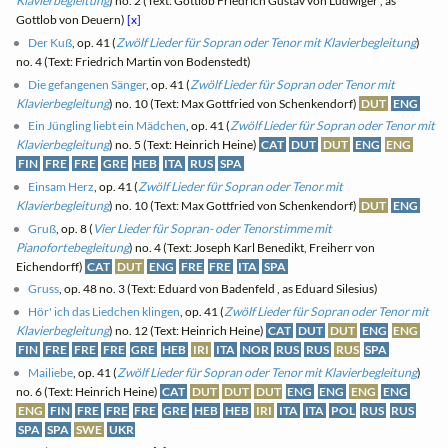
Klavierbegleitung
) no. 2 (Text: Gottlob Friedrich Gustav von Ludwiger , as
Gottlob von Deuern)
[x]
Der Kuß
, op. 41 (
Zwölf Lieder für Sopran oder Tenor mit Klavierbegleitung
)
no. 4 (Text: Friedrich Martin von Bodenstedt)
Die gefangenen Sänger
, op. 41 (
Zwölf Lieder für Sopran oder Tenor mit
Klavierbegleitung
) no. 10 (Text: Max Gottfried von Schenkendorf)
DUT
ENG
Ein Jüngling liebt ein Mädchen
, op. 41 (
Zwölf Lieder für Sopran oder Tenor mit
Klavierbegleitung
) no. 5 (Text: Heinrich Heine)
CAT
DUT
DUT
ENG
ENG
FIN
FRE
FRE
GRE
HEB
ITA
RUS
SPA
Einsam Herz
, op. 41 (
Zwölf Lieder für Sopran oder Tenor mit
Klavierbegleitung
) no. 10 (Text: Max Gottfried von Schenkendorf)
DUT
ENG
Gruß
, op. 8 (
Vier Lieder für Sopran- oder Tenorstimme mit
Pianofortebegleitung
) no. 4 (Text: Joseph Karl Benedikt, Freiherr von
Eichendorff)
CAT
DUT
ENG
FRE
FRE
ITA
SPA
Gruss
, op. 48 no. 3 (Text: Eduard von Badenfeld , as Eduard Silesius)
Hör' ich das Liedchen klingen
, op. 41 (
Zwölf Lieder für Sopran oder Tenor mit
Klavierbegleitung
) no. 12 (Text: Heinrich Heine)
CAT
DUT
DUT
ENG
ENG
FIN
FRE
FRE
FRE
GRE
HEB
IRI
ITA
NOR
RUS
RUS
RUS
SPA
Mailiebe
, op. 41 (
Zwölf Lieder für Sopran oder Tenor mit Klavierbegleitung
)
no. 6 (Text: Heinrich Heine)
CAT
DUT
DUT
DUT
ENG
ENG
ENG
ENG
ENG
FIN
FRE
FRE
FRE
GRE
HEB
HEB
IRI
ITA
ITA
POL
RUS
RUS
SPA
SPA
SWE
UKR