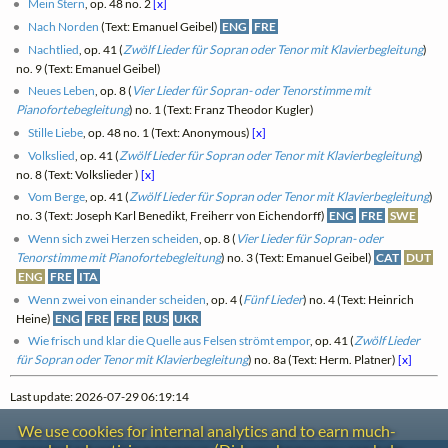
Mein Stern
, op. 48 no. 2
[x]
Nach Norden
(Text: Emanuel Geibel)
ENG
FRE
Nachtlied
, op. 41 (
Zwölf Lieder für Sopran oder Tenor mit Klavierbegleitung
)
no. 9 (Text: Emanuel Geibel)
Neues Leben
, op. 8 (
Vier Lieder für Sopran- oder Tenorstimme mit
Pianofortebegleitung
) no. 1 (Text: Franz Theodor Kugler)
Stille Liebe
, op. 48 no. 1 (Text: Anonymous)
[x]
Volkslied
, op. 41 (
Zwölf Lieder für Sopran oder Tenor mit Klavierbegleitung
)
no. 8 (Text: Volkslieder )
[x]
Vom Berge
, op. 41 (
Zwölf Lieder für Sopran oder Tenor mit Klavierbegleitung
)
no. 3 (Text: Joseph Karl Benedikt, Freiherr von Eichendorff)
ENG
FRE
SWE
Wenn sich zwei Herzen scheiden
, op. 8 (
Vier Lieder für Sopran- oder
Tenorstimme mit Pianofortebegleitung
) no. 3 (Text: Emanuel Geibel)
CAT
DUT
ENG
FRE
ITA
Wenn zwei von einander scheiden
, op. 4 (
Fünf Lieder
) no. 4 (Text: Heinrich
Heine)
ENG
FRE
FRE
RUS
UKR
Wie frisch und klar die Quelle aus Felsen strömt empor
, op. 41 (
Zwölf Lieder
für Sopran oder Tenor mit Klavierbegleitung
) no. 8a (Text: Herm. Platner)
[x]
Last update: 2026-07-29 06:19:14
We use cookies for internal analytics and to earn much-