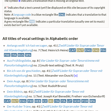
The symbol
⊗
indicates a translation that is missing an original text.
A
*
indicates that a text cannot (yet?) be displayed on this site because of its copyright
status.
Note: A
language code
in a blue rectangle like
ENG
indicates that a translation to that
language is available.
A grey rectangle like
FRE
indicates a particular translation (usually one set to music)
exists but isn't yet available.
All titles of vocal settings in Alphabetic order
Anfangs wollt' ich fast verzagen
, op. 41 (
Zwölf Lieder für Sopran oder Tenor
mit Klavierbegleitung
) no. 7 (Text: Heinrich Heine)
CAT
DUT
ENG
ENG
FIN
FRE
ITA
RUS
SPA
Aus Frühlingsliebe
, op. 8 (
Vier Lieder für Sopran- oder Tenorstimme mit
Pianofortebegleitung
) no. 2 [multi-text setting] (Text: R. Prutz)
Bin ich von dir geschieden
, op. 41 (
Zwölf Lieder für Sopran oder Tenor mit
Klavierbegleitung
) no. 11 (Text: Alexander von Dusch)
[x]
Dein Auge
, op. 8 (
Vier Lieder für Sopran- oder Tenorstimme mit
Pianofortebegleitung
) no. 1 (Text: Rudolf Bruno)
Dein Bildnis
, op. 41 (
Zwölf Lieder für Sopran oder Tenor mit
Klavierbegleitung
) no. 1 (Text: Joseph Karl Benedikt, Freiherr von Eichendorff)
CAT
DUT
ENG
FRE
HEB
ICE
IRI
ITA
ITA
LIT
NOR
POR
SPA
Der Kuß der Träne
, op. 41 (
Zwölf Lieder für Sopran oder Tenor mit