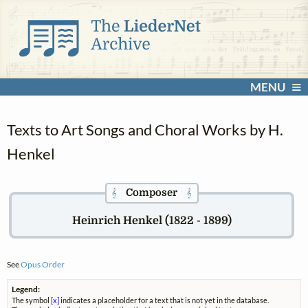
MENU
Texts to Art Songs and Choral Works by H.
Henkel
Composer
𝄞
𝄞
Heinrich Henkel (1822 - 1899)
See
Opus Order
Legend:
The symbol
[x]
indicates a placeholder for a text that is not yet in the database.