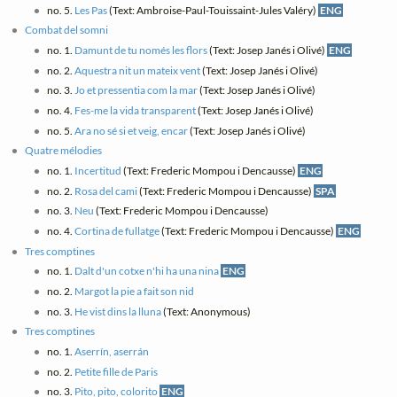
no. 5.
Les Pas
(Text: Ambroise-Paul-Touissaint-Jules Valéry)
ENG
Combat del somni
no. 1.
Damunt de tu només les flors
(Text: Josep Janés i Olivé)
ENG
no. 2.
Aquestra nit un mateix vent
(Text: Josep Janés i Olivé)
no. 3.
Jo et pressentia com la mar
(Text: Josep Janés i Olivé)
no. 4.
Fes-me la vida transparent
(Text: Josep Janés i Olivé)
no. 5.
Ara no sé si et veig, encar
(Text: Josep Janés i Olivé)
Quatre mélodies
no. 1.
Incertitud
(Text: Frederic Mompou i Dencausse)
ENG
no. 2.
Rosa del cami
(Text: Frederic Mompou i Dencausse)
SPA
no. 3.
Neu
(Text: Frederic Mompou i Dencausse)
no. 4.
Cortina de fullatge
(Text: Frederic Mompou i Dencausse)
ENG
Tres comptines
no. 1.
Dalt d'un cotxe n'hi ha una nina
ENG
no. 2.
Margot la pie a fait son nid
no. 3.
He vist dins la lluna
(Text: Anonymous)
Tres comptines
no. 1.
Aserrín, aserrán
no. 2.
Petite fille de Paris
no. 3.
Pito, pito, colorito
ENG