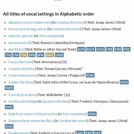
All titles of vocal settings in Alphabetic order
Aquestra nit un mateix vent
(in
Combat del somni
) (Text: Josep Janés i Olivé)
Ara no sé si et veig, encar
(in
Combat del somni
) (Text: Josep Janés i Olivé)
Aserrín, aserrán
(in
Tres comptines
)
Aureana do Sil
(Text: Ramón Cabanillas Enríquez)
Ave Maria
(Text: Bible or other Sacred Texts)
AFR
DUT
ENG
FRE
FRE
FRE
ITA
ITA
ITA
SPA
SPA
SWE
UKR
Canço de l'avia
(Text: Anonymous)
[x]
Cançón de la fira
(Text: Tomàs Garcés i Miravet)
*
Cançoneta incerta
(Text: Josep Carner i Puigoriol)
ENG
Cantar del alma
(Text: Saint John of the Cross, né Juan de Yepes Alvarez)
ENG
SWE
Cant de la victòria
(Text: Volkslieder )
[x]
Cortina de fullatge
(in
Quatre mélodies
) (Text: Frederic Mompou i Dencausse)
ENG
Dalt d'un cotxe n'hi ha una nina
(in
Tres comptines
)
ENG
Damunt de tu només les flors
(in
Combat del somni
) (Text: Josep Janés i Olivé)
ENG
El niño mudo
(Text: Federico García Lorca)
ENG
FRE
FRE