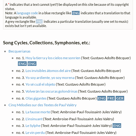
A
*
indicates that a text cannot (yet?) be displayed on this site because of its copyright
status.
Note: A
language code
in a blue rectangle like
ENG
indicates that a translation to that
language is available.
A grey rectangle like
FRE
indicates a particular translation (usually one set to music)
exists but isn't yet available.
Song Cycles, Collections, Symphonies, etc.:
Becquerianas
no. 1.
Hoy la tierra y los cielos me sonríen
(Text: Gustavo Adolfo Bécquer)
ENG
ENG
no. 2.
Los invisibles átomos del aire
(Text: Gustavo Adolfo Bécquer)
no. 3.
Yo soy ardiente, yo soy morena
(Text: Gustavo Adolfo Bécquer)
no. 4.
Yo sé cuál el objeto
(Text: Gustavo Adolfo Bécquer)
no. 5.
Volverán las oscuras golondrinas
(Text: Gustavo Adolfo Bécquer)
no. 6.
Olas gigantes
(Text: Gustavo Adolfo Bécquer)
ENG
FRE
GER
Cinq Mélodies sur des Textes de Paul Valéry
no. 1.
La fausse morte
(Text: Ambroise-Paul-Touissaint-Jules Valéry)
no. 2.
L'insinuant
(Text: Ambroise-Paul-Touissaint-Jules Valéry)
no. 3.
Le Sylphe
(Text: Ambroise-Paul-Touissaint-Jules Valéry)
ENG
no. 4.
Le vin perdu
(Text: Ambroise-Paul-Touissaint-Jules Valéry)