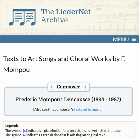
MENU
Texts to Art Songs and Choral Works by F.
Mompou
Composer
𝄞
𝄞
Frederic Mompou i Dencausse (1893 - 1987)
(Also see this composer's
texts set to music
.)
Legend:
The symbol
[x]
indicates a placeholder for a text that is not yet in the database.
The symbol
⊗
indicates a translation that is missing an original text.