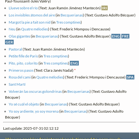
Paul-Touissaint-Jules Valéry)
Llueve sobre el río
(Text: Juan Ramón Jiménez Mantecón)
IRI
Los invisibles átomos del aire
(in
Becquerianas
) (Text: Gustavo Adolfo Bécquer)
Margot la pie a fait son nid
(in
Tres comptines
)
Neu
(in
Quatre mélodies
) (Text: Frederic Mompou i Dencausse)
Olas gigantes
(in
Becquerianas
) (Text: Gustavo Adolfo Bécquer)
ENG
FRE
GER
Pastoral
(Text: Juan Ramón Jiménez Mantecón)
Petite fille de Paris
(in
Tres comptines
)
Pito, pito, colorito
(in
Tres comptines
)
ENG
Primeros pasos
(Text: Clara Janés Nadal)
*
Rosa del cami
(in
Quatre mélodies
) (Text: Frederic Mompou i Dencausse)
SPA
Sant Martí
Volverán las oscuras golondrinas
(in
Becquerianas
) (Text: Gustavo Adolfo
Bécquer)
Yo sé cuál el objeto
(in
Becquerianas
) (Text: Gustavo Adolfo Bécquer)
Yo soy ardiente, yo soy morena
(in
Becquerianas
) (Text: Gustavo Adolfo
Bécquer)
Last update: 2025-07-31 02:12:12