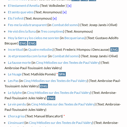
El testament d'Amèlia
(Text: Volkslieder )
[x]
Et sento que véns
(Text: Anonymous)
[x]
Ets l'infinit
(Text: Anonymous)
[x]
Fes-me la vida transparent
(in
Combat del somni
) (Text: Josep Janés i Olivé)
He vist dins la lluna
(in
Tres comptines
) (Text: Anonymous)
Hoy la tierra y los cielos me sonríen
(in
Becquerianas
) (Text: Gustavo Adolfo
Bécquer)
ENG
ENG
Incertitud
(in
Quatre mélodies
) (Text: Frederic Mompou i Dencausse)
ENG
Jo et pressentia com la mar
(in
Combat del somni
) (Text: Josep Janés i Olivé)
La fausse morte
(in
Cinq Mélodies sur des Textes de Paul Valéry
) (Text:
Ambroise-Paul-Touissaint-Jules Valéry)
Le Nuage
(Text: Mathilde Pomès)
*
SPA
Les Pas
(in
Cinq Mélodies sur des Textes de Paul Valéry
) (Text: Ambroise-Paul-
Touissaint-Jules Valéry)
ENG
Le Sylphe
(in
Cinq Mélodies sur des Textes de Paul Valéry
) (Text: Ambroise-
Paul-Touissaint-Jules Valéry)
ENG
Le vin perdu
(in
Cinq Mélodies sur des Textes de Paul Valéry
) (Text: Ambroise-
Paul-Touissaint-Jules Valéry)
L'hora grisa
(Text: Manuel Blancafort)
*
L'insinuant
(in
Cinq Mélodies sur des Textes de Paul Valéry
) (Text: Ambroise-