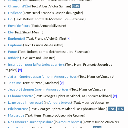
Chanson d'Été
(Text: Albert Victor Samain)
ENG
Dédicace
(Text: Henri Francois-Joseph de Régnier)
Dol
(Text: Robert, comte de Montesquiou-Fezensac)
Envoi de fleurs
(Text: Armand Silvestre)
Eté
(Text: Stuart Merrill)
Euphonie 8
(Text: Francis Vielé-Griffin)
[x]
Euphonie
(Text: Francis Vielé-Griffin)
Funus
(Text: Robert, comte de Montesquiou-Fezensac)
Infidèle
(Text: Armand Silvestre)
Inscription pour la Porte des guerriers
(Text: Henri Francois-Joseph de
Régnier)
[x]
J'ai la mémoire des parfums
(in
Amours brèves
) (Text: Maurice Vaucaire)
Je t'aime
(Text: ? Bizzani, Madame)
[x]
J'eus pitié de mon âme
(in
Amours brèves
) (Text: Maurice Vaucaire)
La bonne fenêtre
(Text: Georges-Ephraïm Michel , as Ephraïm Mikhaël)
[x]
La neige de l'hiver passé
(in
Amours brèves
) (Text: Maurice Vaucaire)
L'Île heureuse
(Text: Georges-Ephraïm Michel , as Éphraïm Mikhaël)
ENG
ITA
Ma barque
(Text: Henri Francois-Joseph de Régnier)
Nos amours n'auront pas duré
(in
Amours brèves
) (Text: Maurice Vaucaire)