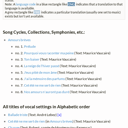
status.
Note: A
language code
in a blue rectangle like
ENG
indicates that a translation to that
language is available.
A grey rectangle like
FRE
indicates a particular translation (usually one set to music)
exists but isn't yet available.
Song Cycles, Collections, Symphonies, etc.:
Amours brèves
no. 1.
Prélude
no. 2.
Pourquoi vous raconter ma peine
(Text: Maurice Vaucaire)
no. 3.
Ton baiser
(Text: Maurice Vaucaire)
no. 4.
La neige de l'hiver passé
(Text: Maurice Vaucaire)
no. 5.
J'eus pitié de mon âme
(Text: Maurice Vaucaire)
no. 6.
J'ai la mémoire des parfums
(Text: Maurice Vaucaire)
no. 7.
Cet été ne me sert de rien
(Text: Maurice Vaucaire)
no. 8.
Nos amours n'auront pas duré
(Text: Maurice Vaucaire)
All titles of vocal settings in Alphabetic order
Ballade triste
(Text: André Lebez)
[x]
Cet été ne me sert de rien
(in
Amours brèves
) (Text: Maurice Vaucaire)
Change
(Text: Robert, comte de Montesquiou-Fezensac)