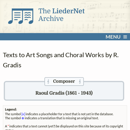
MENU
Texts to Art Songs and Choral Works by R.
Gradis
Composer
𝄞
𝄞
Raoul Gradis (1861 - 1943)
Legend:
The symbol
[x]
indicates a placeholder for a text that is not yet in the database.
The symbol
⊗
indicates a translation that is missing an original text.
A
*
indicates that a text cannot (yet?) be displayed on this site because of its copyright