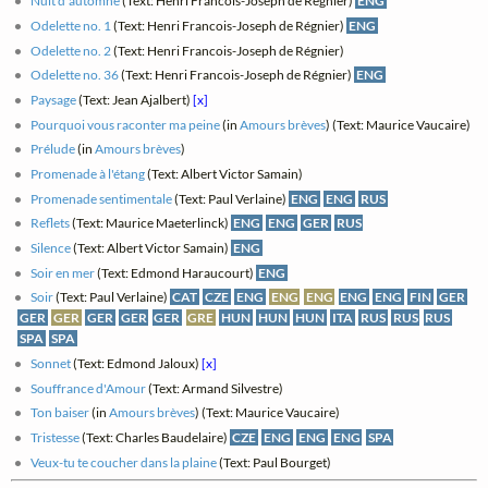
Nuit d'automne
(Text: Henri Francois-Joseph de Régnier)
ENG
Odelette no. 1
(Text: Henri Francois-Joseph de Régnier)
ENG
Odelette no. 2
(Text: Henri Francois-Joseph de Régnier)
Odelette no. 36
(Text: Henri Francois-Joseph de Régnier)
ENG
Paysage
(Text: Jean Ajalbert)
[x]
Pourquoi vous raconter ma peine
(in
Amours brèves
) (Text: Maurice Vaucaire)
Prélude
(in
Amours brèves
)
Promenade à l'étang
(Text: Albert Victor Samain)
Promenade sentimentale
(Text: Paul Verlaine)
ENG
ENG
RUS
Reflets
(Text: Maurice Maeterlinck)
ENG
ENG
GER
RUS
Silence
(Text: Albert Victor Samain)
ENG
Soir en mer
(Text: Edmond Haraucourt)
ENG
Soir
(Text: Paul Verlaine)
CAT
CZE
ENG
ENG
ENG
ENG
ENG
FIN
GER
GER
GER
GER
GER
GER
GRE
HUN
HUN
HUN
ITA
RUS
RUS
RUS
SPA
SPA
Sonnet
(Text: Edmond Jaloux)
[x]
Souffrance d'Amour
(Text: Armand Silvestre)
Ton baiser
(in
Amours brèves
) (Text: Maurice Vaucaire)
Tristesse
(Text: Charles Baudelaire)
CZE
ENG
ENG
ENG
SPA
Veux-tu te coucher dans la plaine
(Text: Paul Bourget)