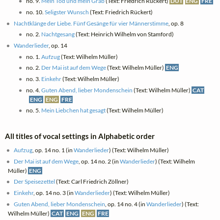
no. 9.
Mein Tod und mein Grab
(Text: Friedrich Rückert)
DUT
ENG
FRE
no. 10.
Seligster Wunsch
(Text: Friedrich Rückert)
Nachtklänge der Liebe. Fünf Gesänge für vier Männerstimme
, op. 8
no. 2.
Nachtgesang
(Text: Heinrich Wilhelm von Stamford)
Wanderlieder
, op. 14
no. 1.
Aufzug
(Text: Wilhelm Müller)
no. 2.
Der Mai ist auf dem Wege
(Text: Wilhelm Müller)
ENG
no. 3.
Einkehr
(Text: Wilhelm Müller)
no. 4.
Guten Abend, lieber Mondenschein
(Text: Wilhelm Müller)
CAT
ENG
ENG
FRE
no. 5.
Mein Liebchen hat gesagt
(Text: Wilhelm Müller)
All titles of vocal settings in Alphabetic order
Aufzug
, op. 14 no. 1 (in
Wanderlieder
) (Text: Wilhelm Müller)
Der Mai ist auf dem Wege
, op. 14 no. 2 (in
Wanderlieder
) (Text: Wilhelm
Müller)
ENG
Der Speisezettel
(Text: Carl Friedrich Zöllner)
Einkehr
, op. 14 no. 3 (in
Wanderlieder
) (Text: Wilhelm Müller)
Guten Abend, lieber Mondenschein
, op. 14 no. 4 (in
Wanderlieder
) (Text:
Wilhelm Müller)
CAT
ENG
ENG
FRE