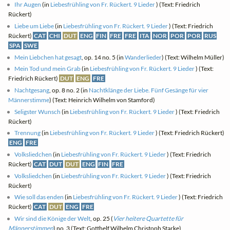
Ihr Augen
(in
Liebesfrühling von Fr. Rückert. 9 Lieder
) (Text: Friedrich
Rückert)
Liebe um Liebe
(in
Liebesfrühling von Fr. Rückert. 9 Lieder
) (Text: Friedrich
Rückert)
CAT
CHI
DUT
ENG
FIN
FRE
FRE
ITA
NOR
POR
POR
RUS
SPA
SWE
Mein Liebchen hat gesagt
, op. 14 no. 5 (in
Wanderlieder
) (Text: Wilhelm Müller)
Mein Tod und mein Grab
(in
Liebesfrühling von Fr. Rückert. 9 Lieder
) (Text:
Friedrich Rückert)
DUT
ENG
FRE
Nachtgesang
, op. 8 no. 2 (in
Nachtklänge der Liebe. Fünf Gesänge für vier
Männerstimme
) (Text: Heinrich Wilhelm von Stamford)
Seligster Wunsch
(in
Liebesfrühling von Fr. Rückert. 9 Lieder
) (Text: Friedrich
Rückert)
Trennung
(in
Liebesfrühling von Fr. Rückert. 9 Lieder
) (Text: Friedrich Rückert)
ENG
FRE
Volksliedchen
(in
Liebesfrühling von Fr. Rückert. 9 Lieder
) (Text: Friedrich
Rückert)
CAT
DUT
DUT
ENG
FIN
FRE
Volksliedchen
(in
Liebesfrühling von Fr. Rückert. 9 Lieder
) (Text: Friedrich
Rückert)
Wie soll das enden
(in
Liebesfrühling von Fr. Rückert. 9 Lieder
) (Text: Friedrich
Rückert)
CAT
DUT
ENG
FRE
Wir sind die Könige der Welt
, op. 25 (
Vier heitere Quartette für
Männerstimmen
) no. 3 (Text: Gotthelf Wilhelm Christoph Starke)