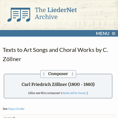
MENU
Texts to Art Songs and Choral Works by C.
Zöllner
Composer
𝄞
𝄞
Carl Friedrich Zöllner (1800 - 1860)
(Also see this composer's
texts set to music
.)
See
Opus Order