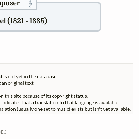
𝄞
poser
l (1821 - 1885)
t is not yet in the database.
 an original text.
n this site because of its copyright status.
indicates that a translation to that language is available.
slation (usually one set to music) exists but isn't yet available.
c.: