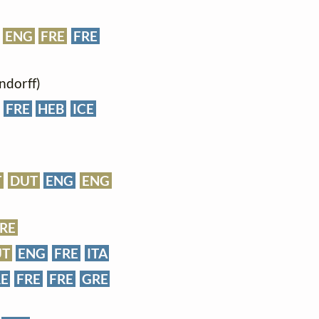
ENG
FRE
FRE
ndorff)
FRE
HEB
ICE
T
DUT
ENG
ENG
RE
UT
ENG
FRE
ITA
RE
FRE
FRE
GRE