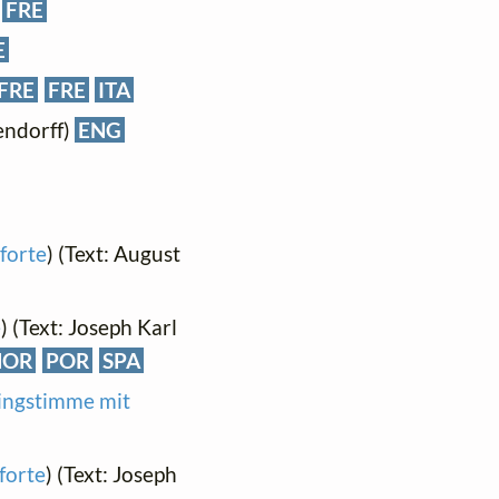
FRE
E
FRE
FRE
ITA
endorff)
ENG
forte
) (Text: August
e
) (Text: Joseph Karl
NOR
POR
SPA
Singstimme mit
forte
) (Text: Joseph