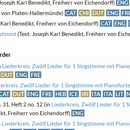
 Joseph Karl Benedikt, Freiherr von Eichendorff)
ENG
t von Platen-Hallermünde)
CAT
CHI
DUT
ENG
FR
 Karl Benedikt, Freiherr von Eichendorff)
CAT
ENG
rstimmt
(Text: Joseph Karl Benedikt, Freiherr von Eich
order
n
Liederkreis. Zwölf Lieder für 1 Singstimme mit Piano
DUT
ENG
FRE
erkreis. Zwölf Lieder für 1 Singstimme mit Pianofort
CAT
DUT
ENG
FRE
HEB
ICE
IRI
ITA
ITA
LIT
p. 31, Heft 2 no. 12 (in
Liederkreis. Zwölf Lieder für 1 
ikt, Freiherr von Eichendorff)
ENG
n
Liederkreis. Zwölf Lieder für 1 Singstimme mit Piano