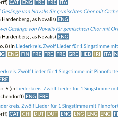
rff)
CAT
ENG
FRE
FRE
ITA
 Gesänge von Novalis für gemischten Chor mit Orche
on Hardenberg , as Novalis)
ENG
wei Gesänge von Novalis für gemischten Chor mit Or
on Hardenberg , as Novalis)
ENG
no. 8 (in
Liederkreis. Zwölf Lieder für 1 Singstimme mi
NG
ENG
FIN
FRE
FRE
FRE
GRE
HEB
IRI
ITA
N
erkreis. Zwölf Lieder für 1 Singstimme mit Pianoforte
FRE
no. 9 (in
Liederkreis. Zwölf Lieder für 1 Singstimme mi
Eichendorff)
ENG
FRE
ederkreis. Zwölf Lieder für 1 Singstimme mit Pianofor
rff)
CAT
CHI
DUT
DUT
ENG
ENG
ENG
ENG
F