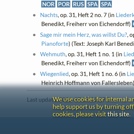
NOR
POR
RUS
SPA
SPA
Nachts
, op. 31, Heft 2 no. 7 (in
Liederk
Benedikt, Freiherr von Eichendorff)
Sage mir mein Herz, was willst Du?
, o
Pianoforte
) (Text: Joseph Karl Bened
Wehmuth
, op. 31, Heft 1 no. 1 (in
Lied
Benedikt, Freiherr von Eichendorff)
Wiegenlied
, op. 31, Heft 1 no. 6 (in
Li
Heinrich Hoffmann von Fallersleben
We use cookies for internal 
Last update: 2026-07-28 20:27:04
help support us by turning off
cookies, please visit
this site
.