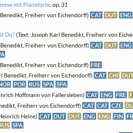
timme mit Pianoforte
, op. 31
 Benedikt, Freiherr von Eichendorff)
CAT
DUT
ENG
st Du?
(Text: Joseph Karl Benedikt, Freiherr von Eiche
 Benedikt, Freiherr von Eichendorff)
CAT
DUT
ENG
PA
 Benedikt, Freiherr von Eichendorff)
FRE
rl Benedikt, Freiherr von Eichendorff)
CAT
CHI
DU
NOR
POR
RUS
SPA
SPA
inrich Hoffmann von Fallersleben)
CAT
ENG
FRE
F
nedikt, Freiherr von Eichendorff)
CAT
CAT
CZE
D
Heinrich Heine)
CAT
DUT
DUT
ENG
ENG
FIN
F
RUS
SPA