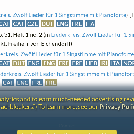
reis. Zwölf Lieder für 1 Singstimme mit Pianoforte
) (
CAT
CAT
CZE
DUT
ENG
FRE
ITA
p. 31, Heft 1 no. 2 (in
Liederkreis. Zwölf Lieder für 1 
ikt, Freiherr von Eichendorff)
erkreis. Zwölf Lieder für 1 Singstimme mit Pianoforte
CAT
DUT
ENG
ENG
FRE
FRE
HEB
IRI
ITA
NO
ederkreis. Zwölf Lieder für 1 Singstimme mit Pianofor
)
CAT
ENG
FRE
FRE
analytics and to earn much-needed advertising re
 ad-blockers?) To learn more, see our
Privacy Poli
Contact
Copyright