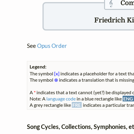
𝄞
Com
Friedrich Kie
See
Opus Order
Legend:
The symbol
[x]
indicates a placeholder for a text tha
The symbol
⊗
indicates a translation that is missing
A
*
indicates that a text cannot (yet?) be displayed o
Note: A
language code
in a blue rectangle like
ENG
A grey rectangle like
FRE
indicates a particular tran
Song Cycles, Collections, Symphonies, et