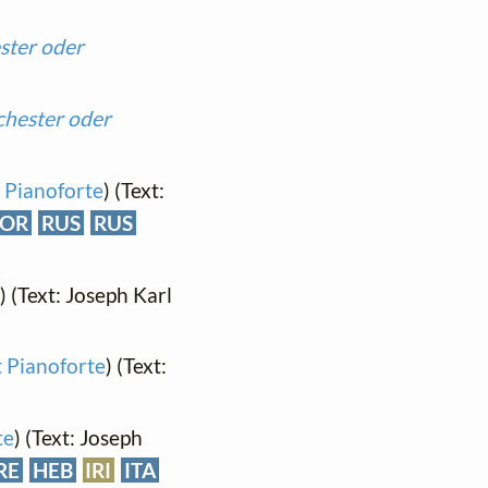
ster oder
chester oder
t Pianoforte
) (Text:
OR
RUS
RUS
) (Text: Joseph Karl
t Pianoforte
) (Text:
te
) (Text: Joseph
RE
HEB
IRI
ITA