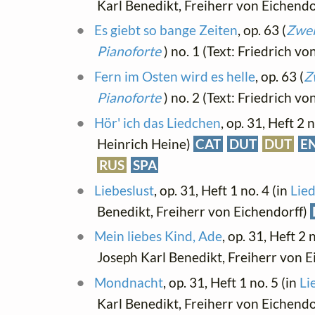
Karl Benedikt, Freiherr von Eichendo
Es giebt so bange Zeiten
, op. 63 (
Zwei
Pianoforte
) no. 1 (Text: Friedrich v
Fern im Osten wird es helle
, op. 63 (
Z
Pianoforte
) no. 2 (Text: Friedrich v
Hör' ich das Liedchen
, op. 31, Heft 2 
Heinrich Heine)
CAT
DUT
DUT
E
RUS
SPA
Liebeslust
, op. 31, Heft 1 no. 4 (in
Lied
Benedikt, Freiherr von Eichendorff)
Mein liebes Kind, Ade
, op. 31, Heft 2 
Joseph Karl Benedikt, Freiherr von 
Mondnacht
, op. 31, Heft 1 no. 5 (in
Li
Karl Benedikt, Freiherr von Eichendo