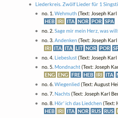
Liederkreis. Zwölf Lieder für 1 Sings
no. 1.
Wehmuth
(Text: Joseph Karl
HEB
IRI
ITA
NOR
POR
SPA
no. 2.
Sage mir mein Herz, was will
no. 3.
Andenken
(Text: Joseph Karl
IRI
ITA
ITA
LIT
NOR
POR
S
no. 4.
Liebeslust
(Text: Joseph Karl
no. 5.
Mondnacht
(Text: Joseph Ka
ENG
ENG
FRE
HEB
IRI
ITA
no. 6.
Wiegenlied
(Text: August He
no. 7.
Nachts
(Text: Joseph Karl Be
no. 8.
Hör' ich das Liedchen
(Text: 
HEB
IRI
ITA
NOR
RUS
RUS