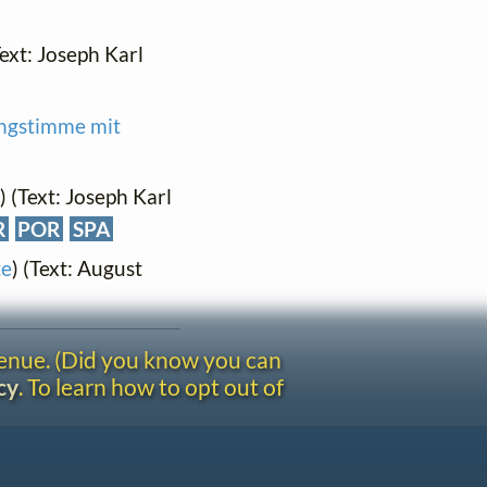
Text: Joseph Karl
Singstimme mit
) (Text: Joseph Karl
R
POR
SPA
te
) (Text: August
venue. (Did you know you can
cy
. To learn how to opt out of