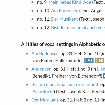
no. 9.
Mein liebes Kind, Ade
(Text:
no. 10.
Am Bodensee
(Text: Augus
no. 11.
Der Musikant
(Text: Joseph
no. 12.
Bist du manchmal auch ve
All titles of vocal settings in Alphabetic 
Am Bodensee
, op. 31, Heft 2 no. 10 (i
von Platen-Hallermünde)
CAT
CHI
Andenken
, op. 31, Heft 1 no. 3 (in
Lied
Benedikt, Freiherr von Eichendorff)
Bist du manchmal auch verstimmt
, o
Pianoforte
) (Text: Joseph Karl Bened
Der Musikant
, op. 31, Heft 2 no. 11 (i