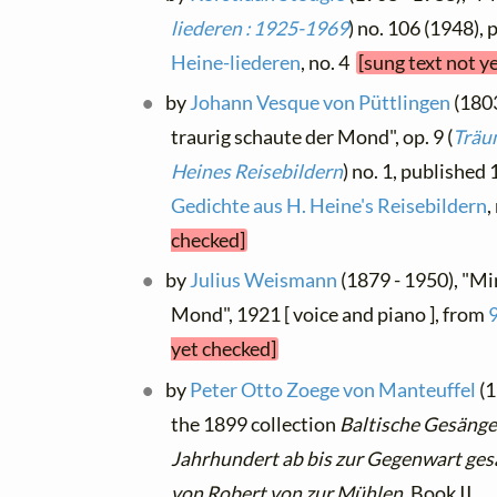
liederen : 1925-1969
) no. 106 (1948),
Heine-liederen
, no. 4
[sung text not y
by
Johann Vesque von Püttlingen
(1803
traurig schaute der Mond", op. 9 (
Träum
Heines Reisebildern
) no. 1, published
Gedichte aus H. Heine's Reisebildern
,
checked]
by
Julius Weismann
(1879 - 1950), "Mi
Mond", 1921 [ voice and piano ], from
9
yet checked]
by
Peter Otto Zoege von Manteuffel
(1
the 1899 collection
Baltische Gesänge
Jahrhundert ab bis zur Gegenwart ge
von Robert von zur Mühlen
, Book II