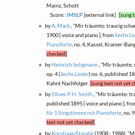
Mainz, Schott
Score:
IMSLP
[external link]
[sung 
by
A. Mark
, "Mir träumte: traurig sch
1900 [ voice and piano ], from
Sechs Li
Pianoforte
, no. 4, Kassel, Kramer-Ba
checked]
by
Heinrich Seligmann
, "Mir träumte,
op. 4 (
Sechs Lieder
) no. 6, published 18
Kahnt Nachfolger
[sung text not yet 
by
Oliver P. H. Smith
, "Mir träumte: tr
published 1895 [ voice and piano ], fr
für 1 Singstimme mit Pianoforte
, no. 
text not yet checked]
by
Korstiaan Stougie
(1908 - 1988), "Mi