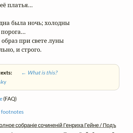
её платья…

одна была ночь; холодны

порога…

образ при свете луны

ьно, и строго.
texts:
← What is this?
sky
e
(FAQ)
 footnotes
олное собраніе сочиненій Генриха Гейне / Подъ