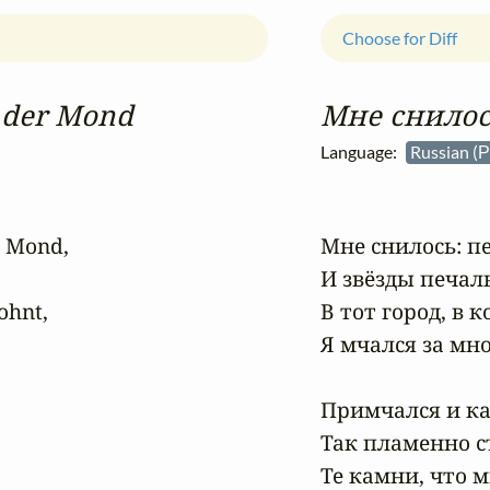
Choose for Diff
e der Mond
Мне снилос
Language:
Russian (
 Mond,

Мне снилось: пе
И звёзды печаль
hnt,

В тот город, в к
Я мчался за мно
Примчался и ка
Так пламенно ст
Те камни, что м