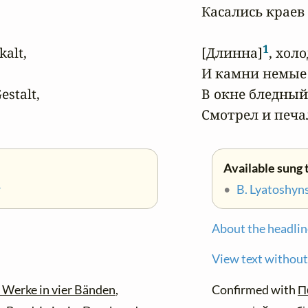
Касались краев 
1
 kalt,

[Длинна]
, хол
И камни немые 
stalt,

В окне бледный 
Смотрел и печал
Available sung 
r
•
B. Lyatoshyn
About the headlin
View text without
 Werke in vier Bänden
,
Confirmed with
П