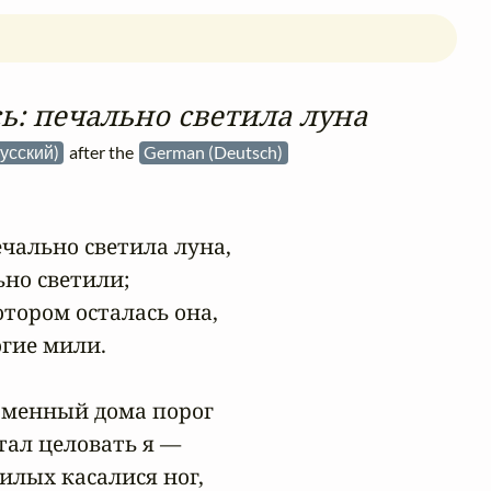
ь: печально светила луна
Русский)
after the
German (Deutsch)
чально светила луна,

но светили;

отором осталась она,

гие мили.

менный дома порог

ал целовать я —

илых касалися ног,
