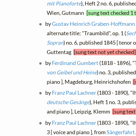
mit Pianoforte
), Heft 2 no. 6, publishe
Wien, Gutmann
[sung text checked 1 
by
Gustav Heinrich Graben-Hoffmann
alternate title: "Traumbild", op. 1 (
Sech
Sopran
) no. 6, published 1845 [ tenor 
Guttentag
[sung text not yet checked]
by
Ferdinand Gumbert
(1818 - 1896), "
von Geibel und Heine
) no. 3, publishe
piano ], Magdeburg, Heinrichshofen
[
by
Franz Paul Lachner
(1803 - 1890), "Ih
deutsche Gesänge
), Heft 1 no. 3, publ
and piano ], Leipzig, Klemm
[sung text
by
Franz Paul Lachner
(1803 - 1890), "Ih
3 [ voice and piano ], from
Sängerfahrt.