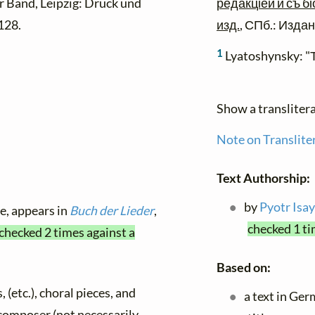
 Band, Leipzig: Druck und
редакціей и съ 
128.
изд.
, СПб.: Издані
1
Lyatoshynsky: "
Show a transliter
Note on Translite
Text Authorship:
by
Pyotr Isa
le, appears in
Buch der Lieder
,
checked 1 ti
 checked 2 times against a
Based on:
, (etc.), choral pieces, and
a text in Ge
y composer (not necessarily