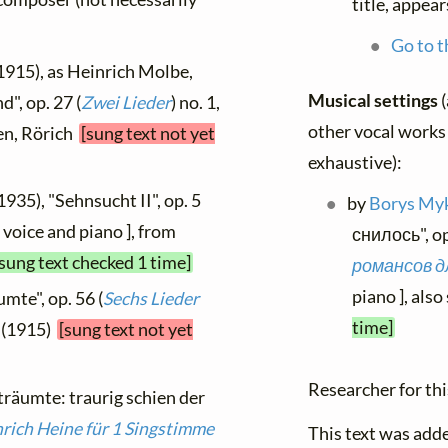
title, appear
Go to t
1915), as Heinrich Molbe,
Musical settings
", op. 27 (
Zwei Lieder
) no. 1,
other vocal works 
ien, Rörich
[sung text not yet
exhaustive):
1935), "Sehnsucht II", op. 5
by
Borys My
[ voice and piano ], from
снилось", op.
[sung text checked 1 time]
романсов д
piano ], also
mte", op. 56 (
Sechs Lieder
time]
3 (1915)
[sung text not yet
Researcher for this
 träumte: traurig schien der
rich Heine für 1 Singstimme
This text was add