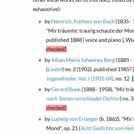
exhaustive):
by
Heinrich, Freiherr von Bach
(1835 - 
"Mir träumte: traurig schaute der Mond
published 1888 [ voice and piano ], W
checked]
by
Alban Maria Johannes Berg
(1885 - 
(
Lieder
) no. 2 (1902), published 1985? 
Jugendlieder, Vol. I (1901-04)
, no. 12
by
Gerard Bunk
(1888 - 1958), "Mir träu
nach Texten verschieder Dichter
) no. 
checked]
by
Ludwig von Erlanger
(b. 1862), "Mir
Mond", op. 21 (
Acht Gedichte von Hein