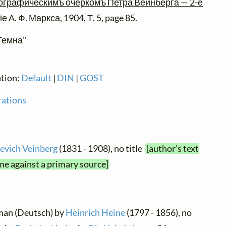
біографическимъ очеркомъ Петра Вейнберга — 2-е
е А. Ф. Маркса, 1904, Т. 5, page 85.
Темна"
ation:
Default
|
DIN
|
GOST
rations
yevich Veinberg
(1831 - 1908), no title
[author's text
me against a primary source]
rman (Deutsch) by
Heinrich Heine
(1797 - 1856), no