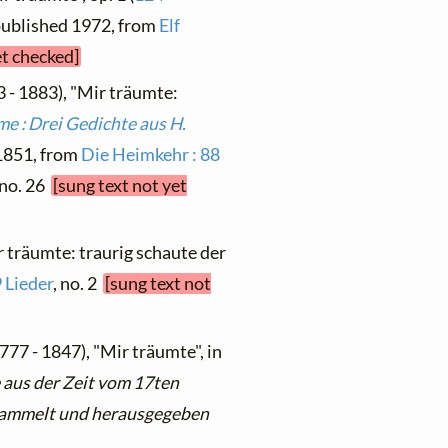
 published 1972, from
Elf
et checked]
 - 1883), "Mir träumte:
e : Drei Gedichte aus H.
 1851, from
Die Heimkehr : 88
 no. 26
[sung text not yet
r träumte: traurig schaute der
 Lieder
, no. 2
[sung text not
777 - 1847), "Mir träumte", in
 aus der Zeit vom 17ten
sammelt und herausgegeben