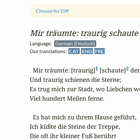
Choose for Diff
Mir träumte: traurig schaut
Language:
German (Deutsch)
Our translations:
CAT
ENG
FRE
1
2
  Mir träumte: [traurig]
 [schaute]
 der
Und traurig schienen die Sterne;

Es trug mich zur Stadt, wo Liebchen wo
Viel hundert Meilen ferne.

  Es hat mich zu ihrem Hause geführt,

Ich küßte die Steine der Treppe,

Die oft ihr kleiner Fuß berührt
