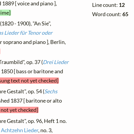
d 1889 [ voice and piano ],
Line count:
12
time]
Word count:
65
(1820 - 1900), "An Sie",
s Lieder für Tenor oder
or soprano and piano ], Berlin,
Traumbild", op. 37 (
Drei Lieder
d 1850 [ bass or baritone and
sung text not yet checked]
re Gestalt", op. 54 (
Sechs
ished 1837 [ baritone or alto
 not yet checked]
re Gestalt", op. 96, Heft 1 no.
 Achtzehn Lieder
, no. 3,