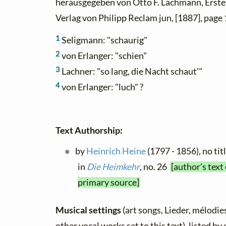
herausgegeben von Otto F. Lachmann, Erster
Verlag von Philipp Reclam jun, [1887], page 
1
Seligmann: "schaurig"
2
von Erlanger: "schien"
3
Lachner: "so lang, die Nacht schaut'"
4
von Erlanger: "luch" ?
Text Authorship:
by
Heinrich Heine
(1797 - 1856), no tit
in
Die Heimkehr
, no. 26
[author's text
primary source]
Musical settings
(art songs, Lieder, mélodies
other vocal works set to this text), listed b