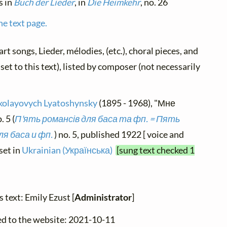
s in
Buch der Lieder
, in
Die Heimkehr
, no. 26
he text page.
(art songs, Lieder, mélodies, (etc.), choral pieces, and
set to this text), listed by composer (not necessarily
kolayovych Lyatoshynsky
(1895 - 1968), "Мне
 5 (
П'ять романсів для баса та фп. = Пять
ля баса и фп.
) no. 5, published 1922 [ voice and
 set in
Ukrainian (Українська)
[sung text checked 1
 text: Emily Ezust [
Administrator
]
ed to the website: 2021-10-11