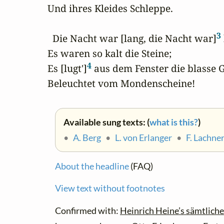
Und ihres Kleides Schleppe.

3
  Die Nacht war [lang, die Nacht war]
Es waren so kalt die Steine;

4
Es [lugt']
 aus dem Fenster die blasse Ge
Beleuchtet vom Mondenscheine!
Available sung texts: (
what is this?
)
•
A. Berg
•
L. von Erlanger
•
F. Lachne
About the headline
(FAQ)
View text without footnotes
Confirmed with:
Heinrich Heine’s sämtliche