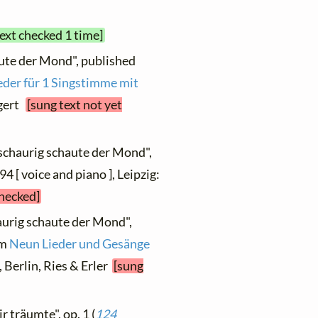
text checked 1 time]
aute der Mond", published
eder für 1 Singstimme mit
ngert
[sung text not yet
 schaurig schaute der Mond",
94 [ voice and piano ], Leipzig:
checked]
aurig schaute der Mond",
om
Neun Lieder und Gesänge
9, Berlin, Ries & Erler
[sung
r träumte", op. 1 (
124