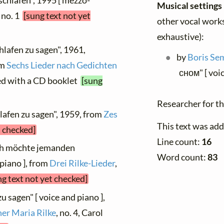
schlafen", 1995 [ mezzo-
Musical settings
, no. 1
[sung text not yet
other vocal works 
exhaustive):
hlafen zu sagen", 1961,
by
Boris Se
om
Sechs Lieder nach Gedichten
сном" [ voi
med with a CD booklet
[sung
Researcher for th
lafen zu sagen", 1959, from
Zes
This text was ad
t checked]
Line count:
16
Ich möchte jemanden
Word count:
83
 piano ], from
Drei Rilke-Lieder
,
ng text not yet checked]
u sagen" [ voice and piano ],
ner Maria Rilke
, no. 4, Carol