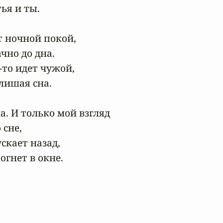
ья и ты.

 ночной покой,

но до дна.

то идет чужой,

ишая сна.

. И только мой взгляд

сне,

скает назад,

огнет в окне.