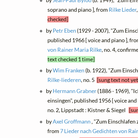
by
Jean-Paul Byloo
(b. 1949), "Zum Ein
soprano and piano ], from
Rilke Lieder
checked]
by
Petr Eben
(1929 - 2007), "Zum Einsc
published 1966 [ voice and piano ], fr
von Rainer Maria Rilke
, no. 4, confir
text checked 1 time]
by
Wim Franken
(b. 1922), "Zum Einsch
Rilke-liederen
, no. 5
[sung text not ye
by
Hermann Grabner
(1886 - 1969), "
einsingen", published 1956 [ voice and
no. 2, Lippstadt : Kistner & Siegel
[su
by
Axel Groffmann
, "Zum Einschlafen z
from
7 Lieder nach Gedichten von Rai