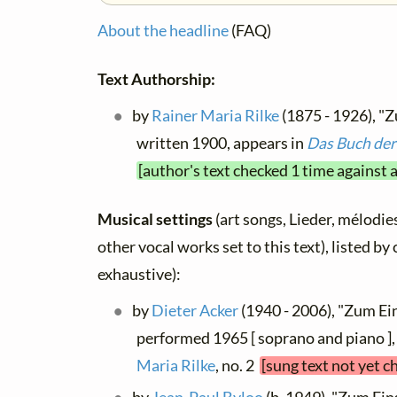
About the headline
(FAQ)
Text Authorship:
by
Rainer Maria Rilke
(1875 - 1926), "Z
written 1900, appears in
Das Buch der
[author's text checked 1 time against 
Musical settings
(art songs, Lieder, mélodies
other vocal works set to this text), listed b
exhaustive):
by
Dieter Acker
(1940 - 2006), "Zum Ein
performed 1965 [ soprano and piano ]
Maria Rilke
, no. 2
[sung text not yet c