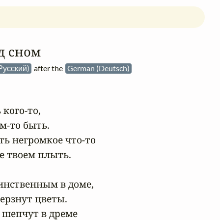
д сном
(Русский)
after the
German (Deutsch)
кого-то,

м-то быть.

ть негромкое что-то

е твоем плыть.

инственным в доме,

ерзнут цветы.

 шепчут в дреме
