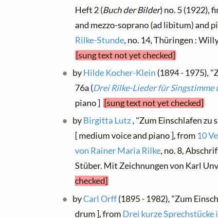
Heft 2 (
Buch der Bilder
) no. 5 (1922), 
and mezzo-soprano (ad libitum) and pi
Rilke-Stunde
, no. 14, Thüringen : Wi
[sung text not yet checked]
by
Hilde Kocher-Klein
(1894 - 1975), "
76a (
Drei Rilke-Lieder für Singstimme 
piano ]
[sung text not yet checked]
by
Birgitta Lutz
, "Zum Einschlafen zu 
[ medium voice and piano ], from
10 Ve
von Rainer Maria Rilke
, no. 8, Abschr
Stüber. Mit Zeichnungen von Karl Un
checked]
by
Carl Orff
(1895 - 1982), "Zum Einsch
drum ], from
Drei kurze Sprechstücke 