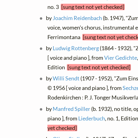
no. 3
[sung text not yet checked]
by
Joachim Reidenbach
(b. 1947), "Zum
voice, women's chorus, instrumental e
Ferrimontana
[sung text not yet chec
by
Ludwig Rottenberg
(1864 - 1932), "
[ voice and piano ], from
Vier Gedichte
Edition
[sung text not yet checked]
by
Willi Sendt
(1907 - 1952), "Zum Eins
© 1956 [ voice and piano ], from
Sechze
Rodenkirchen : P. J. Tonger Musikver
by
Manfred Spiller
(b. 1932), no title, 
piano ], from
Liederbuch
, no. 1, Editi
yet checked]