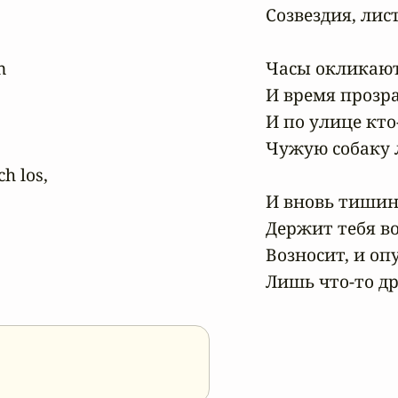
Созвездия, лист


Часы окликают
И время прозрач
И по улице кто-
Чужую собаку л
h los,

И вновь тишина
Держит тебя во 
Возносит, и опу
Лишь что-то др