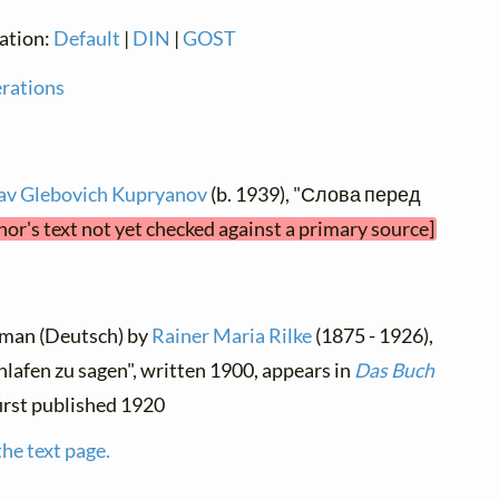
ration:
Default
|
DIN
|
GOST
erations
av Glebovich Kupryanov
(b. 1939), "Слова перед
hor's text not yet checked against a primary source]
rman (Deutsch) by
Rainer Maria Rilke
(1875 - 1926),
lafen zu sagen", written 1900, appears in
Das Buch
 first published 1920
the text page.