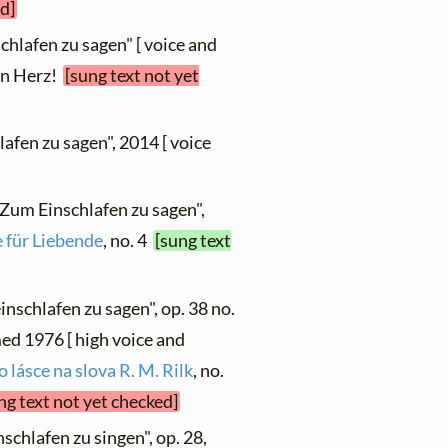
d]
chlafen zu sagen" [ voice and
ein Herz!
[sung text not yet
lafen zu sagen", 2014 [ voice
"Zum Einschlafen zu sagen",
 für Liebende
, no. 4
[sung text
inschlafen zu sagen", op. 38 no.
med 1976 [ high voice and
 lásce na slova R. M. Rilk
, no.
ng text not yet checked]
schlafen zu singen", op. 28,