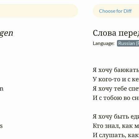
Choose for Diff
ngen
Слова пере
Language:
Russian 
Я хочу баюкать 
У кого-то и с ке
n

Я хочу тебе спе
И с тобою во сн
Я хочу быть ед


Кто знал, как м
И слушать, как