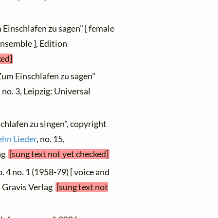
 Einschlafen zu sagen" [ female
nsemble ], Edition
ked]
Zum Einschlafen zu sagen"
, no. 3, Leipzig: Universal
chlafen zu singen", copyright
hn Lieder
, no. 15,
lag
[sung text not yet checked]
op. 4 no. 1 (1958-79) [ voice and
on Gravis Verlag
[sung text not