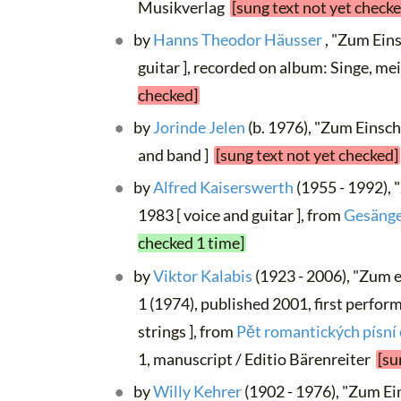
Musikverlag
[sung text not yet checke
by
Hanns Theodor Häusser
, "Zum Eins
guitar ], recorded on album: Singe, m
checked]
by
Jorinde Jelen
(b. 1976), "Zum Einsch
and band ]
[sung text not yet checked]
by
Alfred Kaiserswerth
(1955 - 1992), 
1983 [ voice and guitar ], from
Gesänge
checked 1 time]
by
Viktor Kalabis
(1923 - 2006), "Zum e
1 (1974), published 2001, first perfor
strings ], from
Pět romantických písní o
1, manuscript / Editio Bärenreiter
[su
by
Willy Kehrer
(1902 - 1976), "Zum Ein