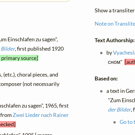
Show a translite
Note on Translit
um Einschlafen zu sagen",
Text Authorship:
 Bilder
, first published 1920
by
Vyachesl
a primary source]
сном"
[aut
, (etc.), choral pieces, and
Based on:
y composer (not necessarily
a text in Ge
"Zum Einsch
schlafen zu sagen", 1965, first
der Bilder
,
, from
Zwei Lieder nach Rainer
Go to 
hecked]