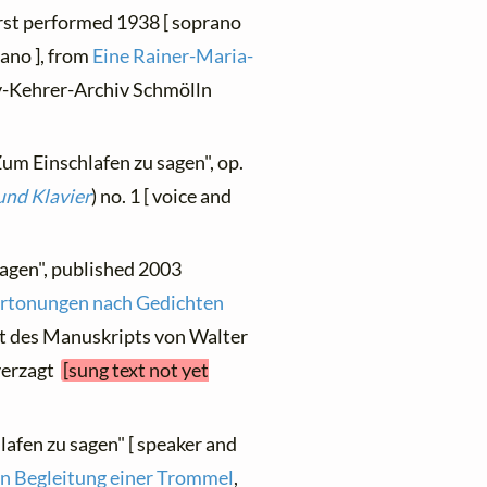
first performed 1938 [ soprano
ano ], from
Eine Rainer-Maria-
lly-Kehrer-Archiv Schmölln
Zum Einschlafen zu sagen", op.
und Klavier
) no. 1 [ voice and
sagen", published 2003
rtonungen nach Gedichten
ift des Manuskripts von Walter
verzagt
[sung text not yet
lafen zu sagen" [ speaker and
in Begleitung einer Trommel
,