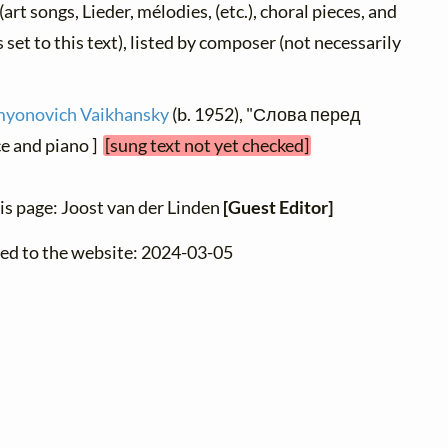
(art songs, Lieder, mélodies, (etc.), choral pieces, and
set to this text), listed by composer (not necessarily
myonovich Vaikhansky
(b. 1952), "Слова перед
ce and piano ]
[sung text not yet checked]
is page: Joost van der Linden
[Guest Editor]
ded to the website: 2024-03-05