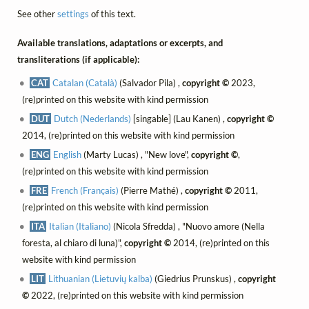
See other
settings
of this text.
Available translations, adaptations or excerpts, and
transliterations (if applicable):
CAT
Catalan (Català)
(Salvador Pila) ,
copyright ©
2023,
(re)printed on this website with kind permission
DUT
Dutch (Nederlands)
[singable] (Lau Kanen) ,
copyright ©
2014, (re)printed on this website with kind permission
ENG
English
(Marty Lucas) , "New love",
copyright ©
,
(re)printed on this website with kind permission
FRE
French (Français)
(Pierre Mathé) ,
copyright ©
2011,
(re)printed on this website with kind permission
ITA
Italian (Italiano)
(Nicola Sfredda) , "Nuovo amore (Nella
foresta, al chiaro di luna)",
copyright ©
2014, (re)printed on this
website with kind permission
LIT
Lithuanian (Lietuvių kalba)
(Giedrius Prunskus) ,
copyright
©
2022, (re)printed on this website with kind permission