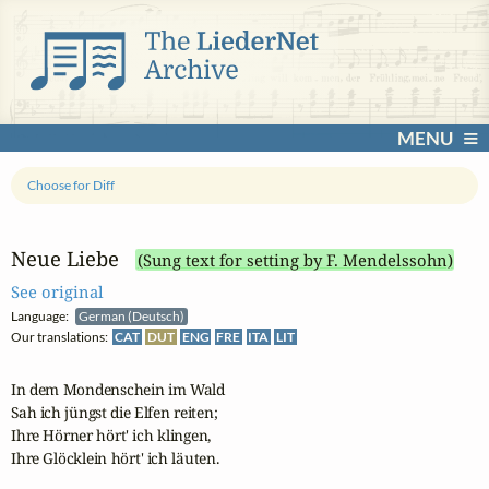
MENU
Choose for Diff
Neue Liebe
(Sung text for setting by F. Mendelssohn)
See original
Language:
German (Deutsch)
Our translations:
CAT
DUT
ENG
FRE
ITA
LIT
In dem Mondenschein im Wald

Sah ich jüngst die Elfen reiten;

Ihre Hörner hört' ich klingen,

Ihre Glöcklein hört' ich läuten.
