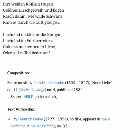
Ihre weißen Rößlein trugen

Goldnes Hirschgeweih und flogen

Rasch dahin; wie wilde Schwäne

Kam es durch die Luft gezogen.

Lächelnd nickte mir die Kön'gin,

Lächelnd im Vorüberreiten.

Galt das meiner neuen Liebe,

Oder soll es Tod bedeuten?
Composition:
Set to music by
Felix Mendelssohn
(1809 - 1847), "Neue Liebe",
op. 19 (
Sechs Gesänge
) no. 4, published 1834
Score:
IMSLP
[external link]
Text Authorship:
by
Heinrich Heine
(1797 - 1856), no title, appears in
Neue
Gedichte
, in
Neuer Frühling
, no. 32