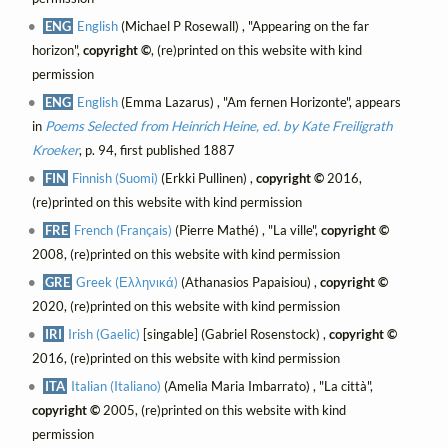
ENG
English
(Michael P Rosewall) , "Appearing on the far
horizon",
copyright ©
, (re)printed on this website with kind
permission
ENG
English
(Emma Lazarus) , "Am fernen Horizonte", appears
in
Poems Selected from Heinrich Heine, ed. by Kate Freiligrath
Kroeker
, p. 94, first published 1887
FIN
Finnish (Suomi)
(Erkki Pullinen) ,
copyright ©
2016,
(re)printed on this website with kind permission
FRE
French (Français)
(Pierre Mathé) , "La ville",
copyright ©
2008, (re)printed on this website with kind permission
GRE
Greek (Ελληνικά)
(Athanasios Papaisiou) ,
copyright ©
2020, (re)printed on this website with kind permission
IRI
Irish (Gaelic)
[singable] (Gabriel Rosenstock) ,
copyright ©
2016, (re)printed on this website with kind permission
ITA
Italian (Italiano)
(Amelia Maria Imbarrato) , "La città",
copyright ©
2005, (re)printed on this website with kind
permission