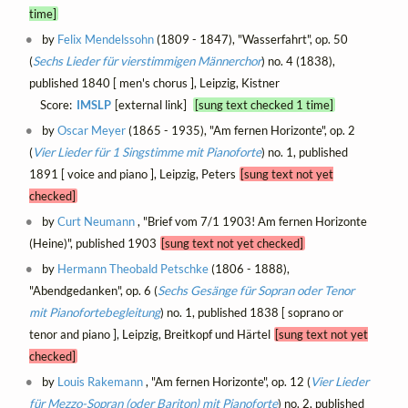
time]
by
Felix Mendelssohn
(1809 - 1847), "Wasserfahrt", op. 50
(
Sechs Lieder für vierstimmigen Männerchor
) no. 4 (1838),
published 1840 [ men's chorus ], Leipzig, Kistner
Score:
IMSLP
[external link]
[sung text checked 1 time]
by
Oscar Meyer
(1865 - 1935), "Am fernen Horizonte", op. 2
(
Vier Lieder für 1 Singstimme mit Pianoforte
) no. 1, published
1891 [ voice and piano ], Leipzig, Peters
[sung text not yet
checked]
by
Curt Neumann
, "Brief vom 7/1 1903! Am fernen Horizonte
(Heine)", published 1903
[sung text not yet checked]
by
Hermann Theobald Petschke
(1806 - 1888),
"Abendgedanken", op. 6 (
Sechs Gesänge für Sopran oder Tenor
mit Pianofortebegleitung
) no. 1, published 1838 [ soprano or
tenor and piano ], Leipzig, Breitkopf und Härtel
[sung text not yet
checked]
by
Louis Rakemann
, "Am fernen Horizonte", op. 12 (
Vier Lieder
für Mezzo-Sopran (oder Bariton) mit Pianoforte
) no. 2, published