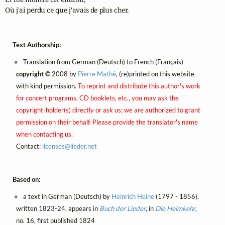
Où j'ai perdu ce que j'avais de plus cher.
Text Authorship:
Translation from German (Deutsch) to French (Français)
copyright ©
2008 by
Pierre Mathé
, (re)printed on this website
with kind permission.
To reprint and distribute this author's work
for concert programs, CD booklets, etc., you may ask the
copyright-holder(s) directly or ask us; we are authorized to grant
permission on their behalf. Please provide the translator's name
when contacting us.
Contact:
licenses@
lieder.
net
Based on:
a text in German (Deutsch) by
Heinrich Heine
(1797 - 1856),
written 1823-24, appears in
Buch der Lieder
, in
Die Heimkehr
,
no. 16, first published 1824