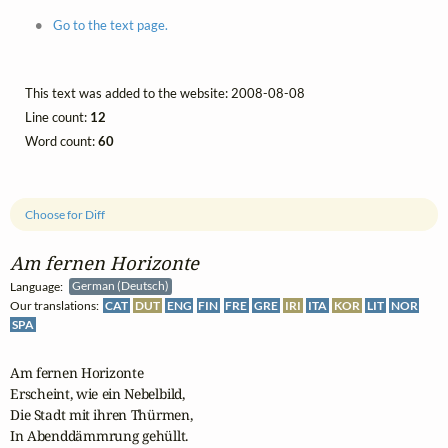
Go to the text page.
This text was added to the website: 2008-08-08
Line count:
12
Word count:
60
Choose for Diff
Am fernen Horizonte
Language:
German (Deutsch)
Our translations:
CAT
DUT
ENG
FIN
FRE
GRE
IRI
ITA
KOR
LIT
NOR
SPA
Am fernen Horizonte

Erscheint, wie ein Nebelbild,

Die Stadt mit ihren Thürmen,

In Abenddämmrung gehüllt.
