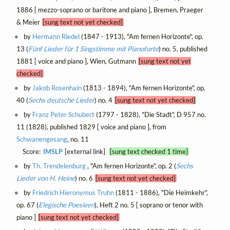
1886 [ mezzo-soprano or baritone and piano ], Bremen, Praeger
& Meier
[sung text not yet checked]
by
Hermann Riedel
(1847 - 1913), "Am fernen Horizonte", op.
13 (
Fünf Lieder für 1 Singstimme mit Pianoforte
) no. 5, published
1881 [ voice and piano ], Wien, Gutmann
[sung text not yet
checked]
by
Jakob Rosenhain
(1813 - 1894), "Am fernen Horizonte", op.
40 (
Sechs deutsche Lieder
) no. 4
[sung text not yet checked]
by
Franz Peter Schubert
(1797 - 1828), "Die Stadt", D 957 no.
11 (1828), published 1829 [ voice and piano ], from
Schwanengesang
, no. 11
Score:
IMSLP
[external link]
[sung text checked 1 time]
by
Th. Trendelenburg
, "Am fernen Horizonte", op. 2 (
Sechs
Lieder von H. Heine
) no. 6
[sung text not yet checked]
by
Friedrich Hieronymus Truhn
(1811 - 1886), "Die Heimkehr",
op. 67 (
Elegische Poesieen
), Heft 2 no. 5 [ soprano or tenor with
piano ]
[sung text not yet checked]