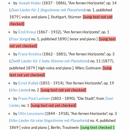
by
Joseph Huber
(1837 - 1886), "Am fernen Horizonte", op. 14
(
Zwei Lieder für 1 Singstimme mit Pianoforte
) no. 1, published
1879 [ voice and piano ], Stuttgart, Stürmer
[sung text not yet
checked]
by
Emil Kreuz
(1867 - 1932), "Am fernen Horizonte", op. 1
(
Four Songs
) no. 1, published 1890 [ tenor and piano ]
[sung text
not yet checked]
by
Franz Krežma
(1862 - 1881), "Am fernen Horizonte", op. 3
(
Zwölf Lieder für 1 hohe Stimme mit Pianoforte
) no. 11 (1877),
published 1879 [ high voice and piano ], Wien, Gutmann
[sung
text not yet checked]
by
Ernst Kullak
(1855 - 1914), "Am fernen Horizonte", op. 19
(
Vier Lieder
) no. 2
[sung text not yet checked]
by
Franz Paul Lachner
(1803 - 1890), "Die Stadt", from
Zwei
Lieder
, no. 1
[sung text not yet checked]
by
Otto Lessmann
(1844 - 1918), "Am fernen Horizonte", op. 3
(
Vier Lieder für eine Singstimme mit Pianoforte
) no. 4, published
1869 [ voice and piano ], Berlin, Trautwein
[sung text checked 1