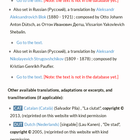
Go to the text.
[Note: the text is not in the database yet.]
Also set in Russian (Русский), a translation by
Aleksandr
Aleksandrovich Blok
(1880 - 1921) ; composed by Otto Johann
Anton Dütsch, as Оттон Иванович Дютш, Vissarion Yakovlevich
Shebalin.
Go to the text.
Also set in Russian (Русский), a translation by
Aleksandr
Nikolayevich Strugovshchikov
(1809 - 1878) ; composed by
Kristian Genrikh Paufler.
Go to the text.
[Note: the text is not in the database yet.]
Other available translations, adaptations or excerpts, and
transliterations (if applicable):
CAT
Catalan (Català)
(Salvador Pila) , "La ciutat",
copyright ©
2013, (re)printed on this website with kind permission
DUT
Dutch (Nederlands)
[singable] (Lau Kanen) , "De stad",
copyright ©
2005, (re)printed on this website with kind
permission