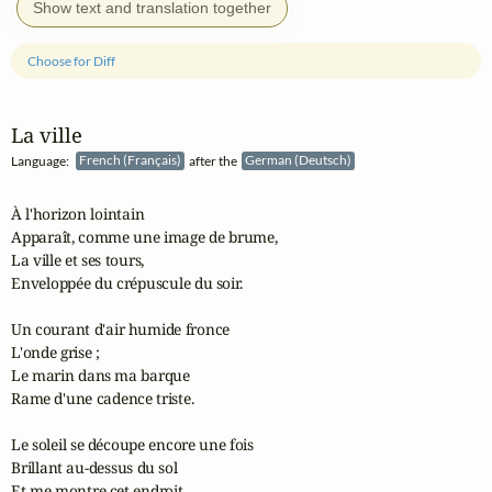
Show text and translation together
Choose for Diff
La ville
Language:
French (Français)
after the
German (Deutsch)
À l'horizon lointain

Apparaît, comme une image de brume,

La ville et ses tours,

Enveloppée du crépuscule du soir.

Un courant d'air humide fronce

L'onde grise ;

Le marin dans ma barque

Rame d'une cadence triste.

Le soleil se découpe encore une fois

Brillant au-dessus du sol

Et me montre cet endroit,
