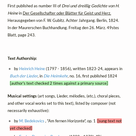
First published as number III of
Drei und dreißig Gedichte von H.
Heine
in
Der Gesellschafter oder Blätter für Geist und Herz.
Herausgegeben von F. W. Gubitz. Achter Jahrgang. Berlin, 1824.
In der Maurerschen Buchhandlung. Freitag den 26. März. 49stes
Blatt, page 243.
Text Authorship:
by
Heinrich Heine
(1797 - 1856), written 1823-24, appears in
Buch der Lieder
, in
Die Heimkehr
, no. 16, first published 1824
[author's text checked 2 times against a primary source]
Musical settings
(art songs, Lieder, mélodies, (etc.), choral pieces,
and other vocal works set to this text), listed by composer (not
necessarily exhaustive):
by
M. Bedekovics
, "Am fernen Horizonte", op. 1
[sung text not
yet checked]