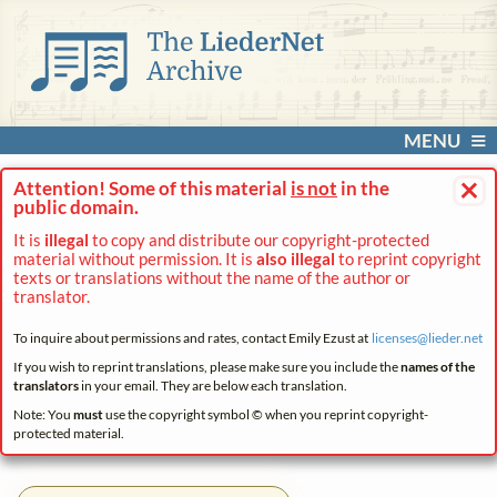
MENU
×
Attention! Some of this material
is not
in the
public domain.
It is
illegal
to copy and distribute our copyright-protected
material without permission. It is
also illegal
to reprint copyright
texts or translations without the name of the author or
translator.
To inquire about permissions and rates, contact Emily Ezust at
licenses@
lieder.
net
If you wish to reprint translations, please make sure you include the
names of the
translators
in your email. They are below each translation.
Note: You
must
use the copyright symbol © when you reprint copyright-
protected material.