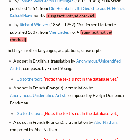
by
Johann Vesque von Püttlingen
(1803 - 1883), "Die Stadt",
published 1851, from
Die Heimkehr : 88 Gedichte aus H. Heine's
Reisebildern
, no. 16
[sung text not yet checked]
by
Richard Wintzer
(1866 - 1952), "Am fernen Horizonte",
published 1887, from
Vier Lieder
, no. 4
[sung text not yet
checked]
Settings in other languages, adaptations, or excerpts:
Also set in English, a translation by
Anonymous/Unidentified
Artist
; composed by Ernest Young.
Go to the text.
[Note: the text is not in the database yet.]
Also set in French (Français), a translation by
Anonymous/Unidentified Artist
; composed by Evelyn Domenica
Berckman.
Go to the text.
[Note: the text is not in the database yet.]
Also set in French (Français), a translation by
Abel Nathan
;
composed by Abel Nathan.