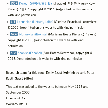
KOR
Korean (한국어/조선말)
[singable] (곽명규 Myung-Kew
Kwack) , "도시",
copyright ©
2011, (re)printed on this website
with kind permission
LIT
Lithuanian (Lietuvių kalba)
(Giedrius Prunskus) ,
copyright
©
2022, (re)printed on this website with kind permission
NOR
Norwegian (Bokmål)
(Marianne Beate Kielland) , "Byen",
copyright ©
2008, (re)printed on this website with kind
permission
SPA
Spanish (Español)
(Saúl Botero Restrepo) ,
copyright ©
2015, (re)printed on this website with kind permission
Research team for this page: Emily Ezust
[Administrator]
, Peter
Rastl
[Guest Editor]
This text was added to the website between May 1995 and
September 2003.
Line count:
12
Word count:
51