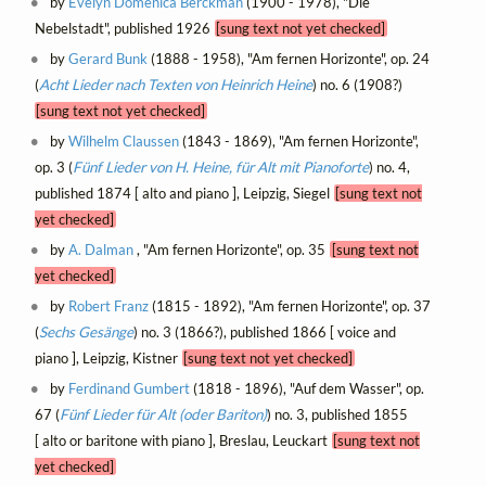
by
Evelyn Domenica Berckman
(1900 - 1978), "Die
Nebelstadt", published 1926
[sung text not yet checked]
by
Gerard Bunk
(1888 - 1958), "Am fernen Horizonte", op. 24
(
Acht Lieder nach Texten von Heinrich Heine
) no. 6 (1908?)
[sung text not yet checked]
by
Wilhelm Claussen
(1843 - 1869), "Am fernen Horizonte",
op. 3 (
Fünf Lieder von H. Heine, für Alt mit Pianoforte
) no. 4,
published 1874 [ alto and piano ], Leipzig, Siegel
[sung text not
yet checked]
by
A. Dalman
, "Am fernen Horizonte", op. 35
[sung text not
yet checked]
by
Robert Franz
(1815 - 1892), "Am fernen Horizonte", op. 37
(
Sechs Gesänge
) no. 3 (1866?), published 1866 [ voice and
piano ], Leipzig, Kistner
[sung text not yet checked]
by
Ferdinand Gumbert
(1818 - 1896), "Auf dem Wasser", op.
67 (
Fünf Lieder für Alt (oder Bariton)
) no. 3, published 1855
[ alto or baritone with piano ], Breslau, Leuckart
[sung text not
yet checked]