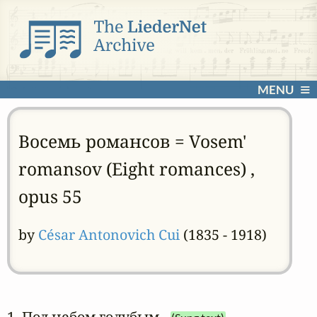
MENU
Восемь романсов = Vosem'
romansov (Eight romances) ,
opus 55
by
César Antonovich Cui
(1835 - 1918)
1. Под небом голубым