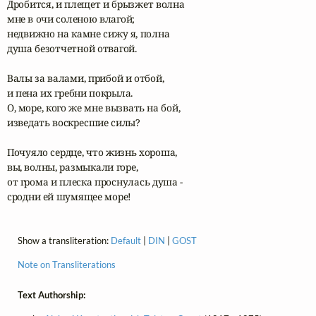
Дробится, и плещет и брызжет волна

мне в очи соленою влагой;

недвижно на камне сижу я, полна

душа безотчетной отвагой.

Валы за валами, прибой и отбой,

и пена их гребни покрыла.

О, море, кого же мне вызвать на бой,

изведать воскресшие силы?

Почуяло сердце, что жизнь хороша,

вы, волны, размыкали горе,

от грома и плеска проснулась душа -

сродни ей шумящее море!
Show a transliteration:
Default
|
DIN
|
GOST
Note on Transliterations
Text Authorship: