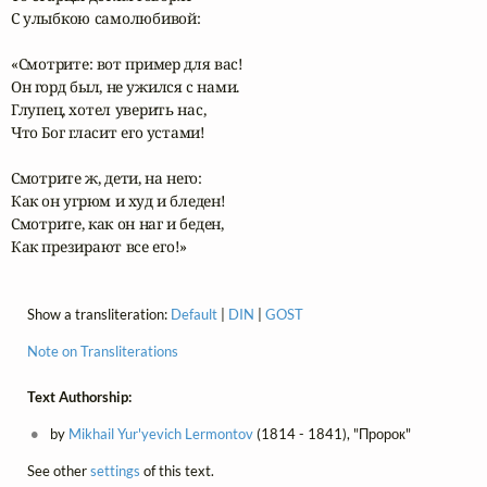
С улыбкою самолюбивой:

«Смотрите: вот пример для вас!

Он горд был, не ужился с нами.

Глупец, хотел уверить нас,

Что Бог гласит его устами!

Смотрите ж, дети, на него:

Как он угрюм и худ и бледен!

Смотрите, как он наг и беден,

Как презирают все его!»
Show a transliteration:
Default
|
DIN
|
GOST
Note on Transliterations
Text Authorship:
by
Mikhail Yur'yevich Lermontov
(1814 - 1841), "Пророк"
See other
settings
of this text.