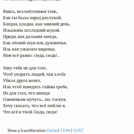
Явись, возлюбленная тень,

Как ты была перед разлукой,

Бледна, хладна, как зимний день, 

Искажена последней мукой.

Приди, как дальняя звезда,

Как лёгкий звук иль дуновенье,

Иль как ужасное виденье,

Мне всё равно: сюда, сюда!..

Зову тебя не для того,

Чтоб укорять людей, чья злоба

Убила друга моего,

Иль чтоб изведать тайны гроба,

Не для того, что иногда

Сомненьем мучусь... но, тоскуя,

Хочу сказать, что всё люблю я,

Что всё я твой. Сюда, сюда!
Show a transliteration:
Default
|
DIN
|
GOST