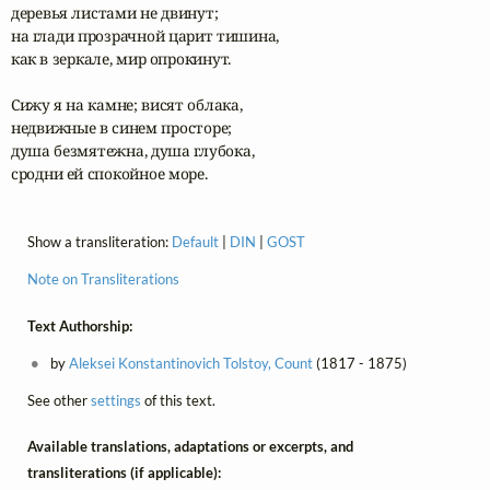
деревья листами не двинут;

на глади прозрачной царит тишина,

как в зеркале, мир опрокинут.

Сижу я на камне; висят облака,

недвижные в синем просторе;

душа безмятежна, душа глубока,

сродни ей спокойное море.
Show a transliteration:
Default
|
DIN
|
GOST
Note on Transliterations
Text Authorship:
by
Aleksei Konstantinovich Tolstoy, Count
(1817 - 1875)
See other
settings
of this text.
Available translations, adaptations or excerpts, and
transliterations (if applicable):