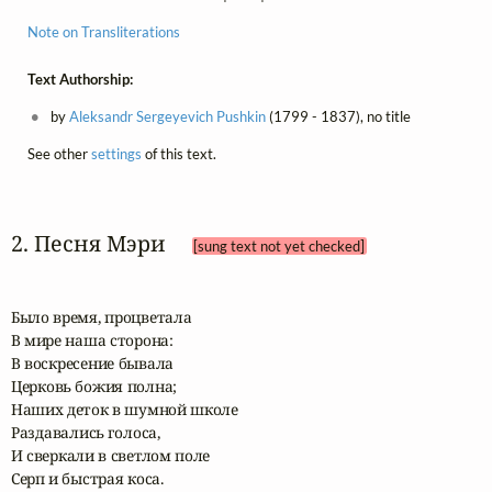
Note on Transliterations
Text Authorship:
by
Aleksandr Sergeyevich Pushkin
(1799 - 1837), no title
See other
settings
of this text.
2. Песня Мэри 
[sung text not yet checked]
Было время, процветала

В мире наша сторона:

В воскресение бывала

Церковь божия полна;

Наших деток в шумной школе

Раздавались голоса,

И сверкали в светлом поле

Серп и быстрая коса.
