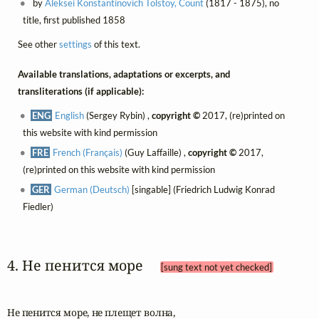
by
Aleksei Konstantinovich Tolstoy, Count
(1817 - 1875), no
title, first published 1858
See other
settings
of this text.
Available translations, adaptations or excerpts, and
transliterations (if applicable):
ENG
English
(Sergey Rybin) ,
copyright ©
2017, (re)printed on
this website with kind permission
FRE
French (Français)
(Guy Laffaille) ,
copyright ©
2017,
(re)printed on this website with kind permission
GER
German (Deutsch)
[singable] (Friedrich Ludwig Konrad
Fiedler)
4. Не пенится море 
[sung text not yet checked]
Не пенится море, не плещет волна,
