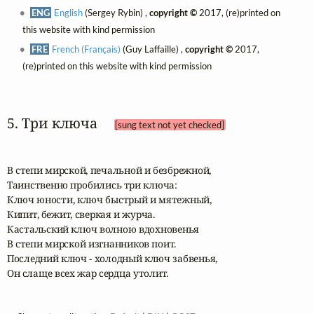
ENG
English
(Sergey Rybin) ,
copyright ©
2017, (re)printed on
this website with kind permission
FRE
French (Français)
(Guy Laffaille) ,
copyright ©
2017,
(re)printed on this website with kind permission
5. Три ключа 
[sung text not yet checked]
В степи мирской, печальной и безбрежной,

Таинственно пробились три ключа:

Ключ юности, ключ быстрый и мятежный,

Кипит, бежит, сверкая и журча.

Кастальский ключ волною вдохновенья

В степи мирской изгнанников поит.

Последний ключ - холодный ключ забвенья,

Он слаще всех жар сердца утолит.