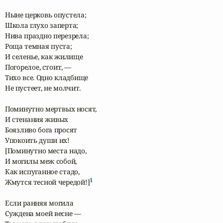
Ныне церковь опустела;

Школа глухо заперта;

Нива праздно перезрела;

Роща темная пуста;

И селенье, как жилище

Погорелое, стоит, —

Тихо все. Одно кладбище

Не пустеет, не молчит.

Поминутно мертвых носят,

И стенания живых

Боязливо бога просят

Упокоить души их!

[Поминутно места надо,

И могилы меж собой,

Как испуганное стадо,

1
Жмутся тесной чередой!]
Если ранняя могила

Суждена моей весне —
