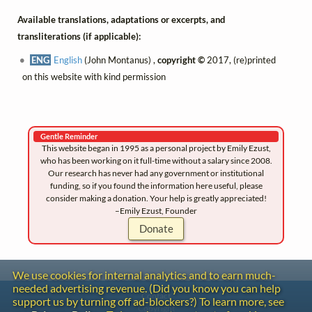
Available translations, adaptations or excerpts, and
transliterations (if applicable):
ENG
English
(John Montanus) ,
copyright ©
2017, (re)printed
on this website with kind permission
Gentle Reminder
This website began in 1995 as a personal project by Emily Ezust,
who has been working on it full-time without a salary since 2008.
Our research has never had any government or institutional
funding, so if you found the information here useful, please
consider making a donation. Your help is greatly appreciated!
–Emily Ezust, Founder
Donate
We use cookies for internal analytics and to earn much-
needed advertising revenue. (Did you know you can help
Contact
support us by turning off ad-blockers?) To learn more, see
Copyright