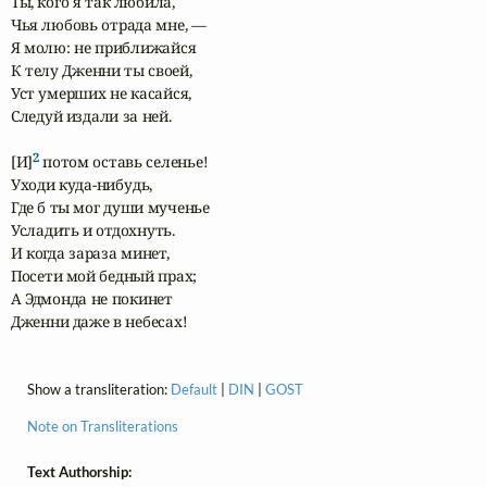
Ты, кого я так любила,

Чья любовь отрада мне, —

Я молю: не приближайся

К телу Дженни ты своей,

Уст умерших не касайся,

Следуй издали за ней.

2
[И]
 потом оставь селенье!

Уходи куда-нибудь,

Где б ты мог души мученье

Усладить и отдохнуть.

И когда зараза минет,

Посети мой бедный прах;

А Эдмонда не покинет

Дженни даже в небесах!
Show a transliteration:
Default
|
DIN
|
GOST
Note on Transliterations
Text Authorship: