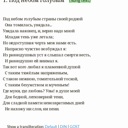
(Sung text)
Под небом голубым страны своей родной

  Она томилась, увядала...

Увядала наконец, и, верно надо мной

  Младая тень уже летала;

Но недоступная черта меж нами есть.

  Напрасно чувство возбуждал я:

Из равнодушных уст я слышал смерти весть,

  И равнодушно ей внимал я.

Так вот кого любил я пламенной душой

  С таким тяжёлым напряженьем,

С такою нежною, томительной тоской,

  С таким безумством и мученьем!

Где муки, где любовь? Увы! в душе моей 

  Для бедной, легковерной тени,

Для сладкой памяти невозвратимых дней

  Не нахожу ни слов, ни пени.
Show a transliteration:
Default
|
DIN
|
GOST