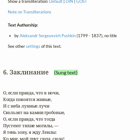
Show a transliteration:
Default
|
DIN
|
GOST
Note on Transliterations
Text Authorship:
by
Aleksandr Sergeyevich Pushkin
(1799 - 1837), no title
See other
settings
of this text.
6. Заклинание
(Sung text)
О, если правда, что в ночи,

Когда покоятся живые,

И с неба лунные лучи

Скользят на камни гробовые,

О, если правда, что тогда

Пустеют тихие могилы, —

Я тень зову, я жду Леилы:

Ко мне, мой друг, сюда, сюда!
