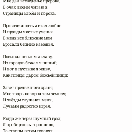
Мне дал всеведенье пророка,

В очах людей читаю я

Страницы злобы и порока.

Провозглашать я стал любви

И правды чистые ученья:

В меня все ближние мои

Бросали бешено каменья.

Посыпал пеплом я главу,

Из городов бежал я нищий,

И вот в пустыне я живу,

Как птицы, даром божьей пищи;

Завет предвечного храня,

Мне тварь покорна там земная;

И звёзды слушают меня,

Лучами радостно играя.

Когда же через шумный град

Я пробираюсь торопливо,

То старцы детям говорят
