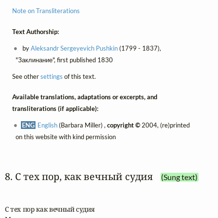
Note on Transliterations
Text Authorship:
by
Aleksandr Sergeyevich Pushkin
(1799 - 1837),
"Заклинание", first published 1830
See other
settings
of this text.
Available translations, adaptations or excerpts, and
transliterations (if applicable):
ENG
English
(Barbara Miller) ,
copyright ©
2004, (re)printed
on this website with kind permission
8. С тех пор, как вечный судия
(Sung text)
С тех пор как вечный судия
