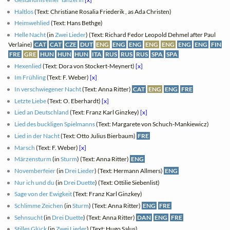
Haltlos
(Text: Christiane Rosalia Friederik , as Ada Christen)
Heimwehlied
(Text: Hans Bethge)
Helle Nacht
(in
Zwei Lieder
) (Text: Richard Fedor Leopold Dehmel after Paul
Verlaine)
CAT
CAT
CZE
DUT
ENG
ENG
ENG
ENG
ENG
ENG
ENG
FIN
FRE
GRE
HUN
HUN
HUN
ITA
RUS
RUS
RUS
SPA
SPA
Hexenlied
(Text: Dora von Stockert-Meynert)
[x]
Im Frühling
(Text: F. Weber)
[x]
In verschwiegener Nacht
(Text: Anna Ritter)
CAT
ENG
ENG
FRE
Letzte Liebe
(Text: O. Eberhardt)
[x]
Lied an Deutschland
(Text: Franz Karl Ginzkey)
[x]
Lied des buckligen Spielmanns
(Text: Margarete von Schuch-Mankiewicz)
Lied in der Nacht
(Text: Otto Julius Bierbaum)
FRE
Marsch
(Text: F. Weber)
[x]
Märzensturm
(in
Sturm
) (Text: Anna Ritter)
ENG
Novemberfeier
(in
Drei Lieder
) (Text: Hermann Allmers)
ENG
Nur ich und du
(in
Drei Duette
) (Text: Ottilie Siebenlist)
Sage von der Ewigkeit
(Text: Franz Karl Ginzkey)
Schlimme Zeichen
(in
Sturm
) (Text: Anna Ritter)
ENG
FRE
Sehnsucht
(in
Drei Duette
) (Text: Anna Ritter)
DAN
ENG
FRE
Stilles Glück
(in
Zwei Lieder
) (Text: Hugo Salus)