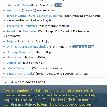
Sturmlied
(in
Sturm
) (Text: Anna Ritter)
ENG
Sturmnacht
(in
Sturm
) (Text: Anna Ritter)
Tanz der Geisha
(in
Drei japanische Gesänge
) (Text: Alfred Angermayer after
Anonymous/Unidentified Artist)
[x]
⊗
Theuredanks Brautfahrt
(Text: Richard Specht)
[x]
Todeslust
(in
Drei Lieder
) (Text: Joseph Karl Benedikt, Freiherr von
Eichendorff)
Totgebet
(Text: Richard Specht)
[x]
Und hab' so große Sehnsucht doch
(Text: Anna Ritter)
CAT
ENG
FRE
Unruhige Stunde
(Text: Hans Bethge)
Verzweiflung
(Text: Anna Ritter)
Vorfrühling
(Text: Carl Pichler)
Wiener Frauendank
(Text: Marie Hoheisel)
[x]
Zingara
(in
Drei Lieder
) (Text: Theresa Gröhe, née Pauli , as T. Resa)
Last update: 2025-08-24 19:10:39
We use cookies for internal analytics and to earn much-
needed advertising revenue. (Did you know you can help
Contact
support us by turning off ad-blockers?) To learn more, see
Copyright
our
Privacy Policy
. To learn how to opt out of cookies,
Privacy