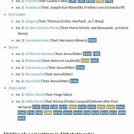
no. 2.
Fromm
(Text: Gustav Falke)
CAT
CAT
ENG
ENG
FRE
no. 3.
Todeslust
(Text: Joseph Karl Benedikt, Freiherr von Eichendorff)
Drei Lieder
no. 1.
Zingara
(Text: Theresa Gröhe, née Pauli , as T. Resa)
no. 2.
An des Glückes Pforte
(Text: Maria Scholz, née Stonawski , as Marie
Stona)
no. 3.
Novemberfeier
(Text: Hermann Allmers)
ENG
Sturm
no. 2.
Schlimme Zeichen
(Text: Anna Ritter)
ENG
FRE
no. 3.
Blätterfall
(Text: Heinrich Leuthold)
ENG
ENG
no. 4.
Märzensturm
(Text: Anna Ritter)
ENG
no. 5.
Sturmnacht
(Text: Anna Ritter)
no. 6.
Sturmlied
(Text: Anna Ritter)
ENG
Zwei Lieder
no. 1.
Stilles Glück
(Text: Hugo Salus)
no. 2.
Helle Nacht
(Text: Richard Fedor Leopold Dehmel after Paul
Verlaine)
CAT
CAT
CZE
DUT
ENG
ENG
ENG
ENG
ENG
ENG
ENG
FIN
FRE
GRE
HUN
HUN
HUN
ITA
RUS
RUS
RUS
SPA
SPA
All titles of vocal settings in Alphabetic order