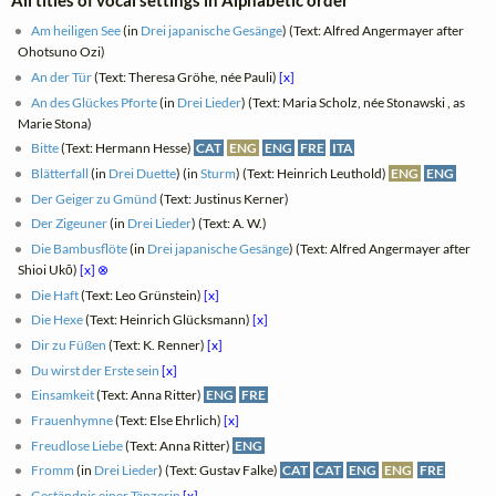
Am heiligen See
(in
Drei japanische Gesänge
) (Text: Alfred Angermayer after
Ohotsuno Ozi)
An der Tür
(Text: Theresa Gröhe, née Pauli)
[x]
An des Glückes Pforte
(in
Drei Lieder
) (Text: Maria Scholz, née Stonawski , as
Marie Stona)
Bitte
(Text: Hermann Hesse)
CAT
ENG
ENG
FRE
ITA
Blätterfall
(in
Drei Duette
) (in
Sturm
) (Text: Heinrich Leuthold)
ENG
ENG
Der Geiger zu Gmünd
(Text: Justinus Kerner)
Der Zigeuner
(in
Drei Lieder
) (Text: A. W.)
Die Bambusflöte
(in
Drei japanische Gesänge
) (Text: Alfred Angermayer after
Shioi Ukō)
[x]
⊗
Die Haft
(Text: Leo Grünstein)
[x]
Die Hexe
(Text: Heinrich Glücksmann)
[x]
Dir zu Füßen
(Text: K. Renner)
[x]
Du wirst der Erste sein
[x]
Einsamkeit
(Text: Anna Ritter)
ENG
FRE
Frauenhymne
(Text: Else Ehrlich)
[x]
Freudlose Liebe
(Text: Anna Ritter)
ENG
Fromm
(in
Drei Lieder
) (Text: Gustav Falke)
CAT
CAT
ENG
ENG
FRE
Geständnis einer Tänzerin
[x]