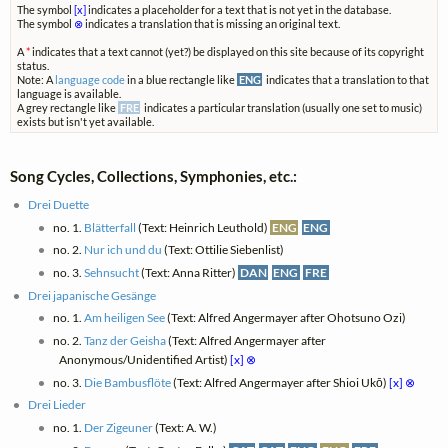
The symbol
[x]
indicates a placeholder for a text that is not yet in the database.
The symbol
⊗
indicates a translation that is missing an original text.
A
*
indicates that a text cannot (yet?) be displayed on this site because of its copyright
status.
Note: A
language code
in a blue rectangle like
ENG
indicates that a translation to that
language is available.
A grey rectangle like
FRE
indicates a particular translation (usually one set to music)
exists but isn't yet available.
Song Cycles, Collections, Symphonies, etc.:
Drei Duette
no. 1.
Blätterfall
(Text: Heinrich Leuthold)
ENG
ENG
no. 2.
Nur ich und du
(Text: Ottilie Siebenlist)
no. 3.
Sehnsucht
(Text: Anna Ritter)
DAN
ENG
FRE
Drei japanische Gesänge
no. 1.
Am heiligen See
(Text: Alfred Angermayer after Ohotsuno Ozi)
no. 2.
Tanz der Geisha
(Text: Alfred Angermayer after
Anonymous/Unidentified Artist)
[x]
⊗
no. 3.
Die Bambusflöte
(Text: Alfred Angermayer after Shioi Ukō)
[x]
⊗
Drei Lieder
no. 1.
Der Zigeuner
(Text: A. W.)