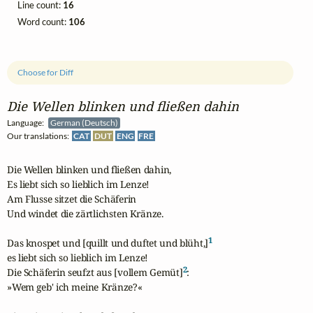
Line count:
16
Word count:
106
Choose for Diff
Die Wellen blinken und fließen dahin
Language:
German (Deutsch)
Our translations:
CAT
DUT
ENG
FRE
Die Wellen blinken und fließen dahin,

Es liebt sich so lieblich im Lenze!

Am Flusse sitzet die Schäferin 

Und windet die zärtlichsten Kränze.

1
Das knospet und [quillt und duftet und blüht,]
es liebt sich so lieblich im Lenze!

2
Die Schäferin seufzt aus [vollem Gemüt]
:

»Wem geb' ich meine Kränze?«
