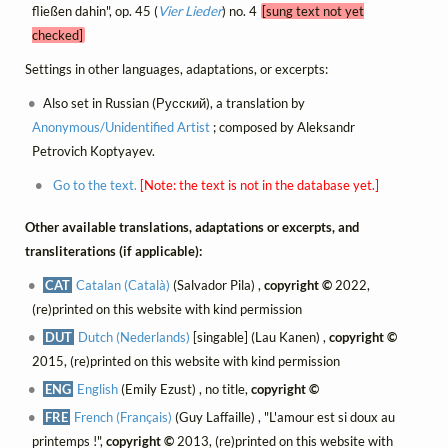
fließen dahin", op. 45 (
Vier Lieder
) no. 4
[sung text not yet
checked]
Settings in other languages, adaptations, or excerpts:
Also set in Russian (Русский), a translation by
Anonymous/Unidentified Artist
; composed by Aleksandr
Petrovich Koptyayev.
Go to the text.
[Note: the text is not in the database yet.]
Other available translations, adaptations or excerpts, and
transliterations (if applicable):
CAT
Catalan (Català)
(Salvador Pila) ,
copyright ©
2022,
(re)printed on this website with kind permission
DUT
Dutch (Nederlands)
[singable] (Lau Kanen) ,
copyright ©
2015, (re)printed on this website with kind permission
ENG
English
(Emily Ezust) , no title,
copyright ©
FRE
French (Français)
(Guy Laffaille) , "L'amour est si doux au
printemps !",
copyright ©
2013, (re)printed on this website with