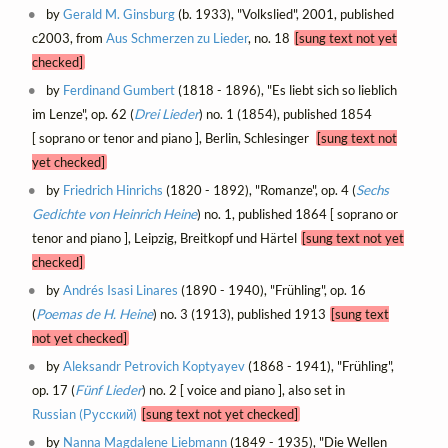
by
Gerald M. Ginsburg
(b. 1933), "Volkslied", 2001, published
c2003, from
Aus Schmerzen zu Lieder
, no. 18
[sung text not yet
checked]
by
Ferdinand Gumbert
(1818 - 1896), "Es liebt sich so lieblich
im Lenze", op. 62 (
Drei Lieder
) no. 1 (1854), published 1854
[ soprano or tenor and piano ], Berlin, Schlesinger
[sung text not
yet checked]
by
Friedrich Hinrichs
(1820 - 1892), "Romanze", op. 4 (
Sechs
Gedichte von Heinrich Heine
) no. 1, published 1864 [ soprano or
tenor and piano ], Leipzig, Breitkopf und Härtel
[sung text not yet
checked]
by
Andrés Isasi Linares
(1890 - 1940), "Frühling", op. 16
(
Poemas de H. Heine
) no. 3 (1913), published 1913
[sung text
not yet checked]
by
Aleksandr Petrovich Koptyayev
(1868 - 1941), "Frühling",
op. 17 (
Fünf Lieder
) no. 2 [ voice and piano ], also set in
Russian (Русский)
[sung text not yet checked]
by
Nanna Magdalene Liebmann
(1849 - 1935), "Die Wellen