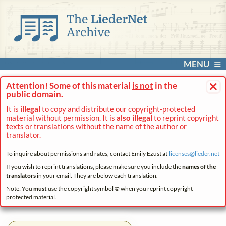
MENU
×
Attention! Some of this material
is not
in the
public domain.
It is
illegal
to copy and distribute our copyright-protected
material without permission. It is
also illegal
to reprint copyright
texts or translations without the name of the author or
translator.
To inquire about permissions and rates, contact Emily Ezust at
licenses@
lieder.
net
If you wish to reprint translations, please make sure you include the
names of the
translators
in your email. They are below each translation.
Note: You
must
use the copyright symbol © when you reprint copyright-
protected material.