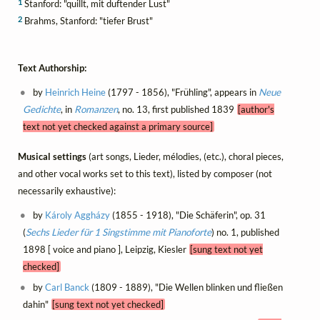
1
Stanford: "quillt, mit duftender Lust"
2
Brahms, Stanford: "tiefer Brust"
Text Authorship:
by
Heinrich Heine
(1797 - 1856), "Frühling", appears in
Neue
Gedichte
, in
Romanzen
, no. 13, first published 1839
[author's
text not yet checked against a primary source]
Musical settings
(art songs, Lieder, mélodies, (etc.), choral pieces,
and other vocal works set to this text), listed by composer (not
necessarily exhaustive):
by
Károly Aggházy
(1855 - 1918), "Die Schäferin", op. 31
(
Sechs Lieder für 1 Singstimme mit Pianoforte
) no. 1, published
1898 [ voice and piano ], Leipzig, Kiesler
[sung text not yet
checked]
by
Carl Banck
(1809 - 1889), "Die Wellen blinken und fließen
dahin"
[sung text not yet checked]