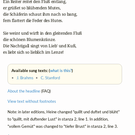
Ein Reiter reitet den Fluß entlang,

er grüßet so blühenden Mutes,

die Schäferin schaut ihm nach so bang,

fern flattert die Feder des Hutes.

Sie weint und wirft in den gleitenden Fluß

die schönen Blumenkränze.

Die Nachtigall singt von Lieb' und Kuß,

es liebt sich so lieblich im Lenze!
Available sung texts: (
what is this?
)
•
J. Brahms
•
C. Stanford
About the headline
(FAQ)
View text without footnotes
Note: in later editions, Heine changed "quillt und duftet und blüht"
to "quillt, mit duftender Lust" in stanza 2, line 1. In addition,
"vollem Gemüt" was changed to "tiefer Brust" in stanza 2, line 3.