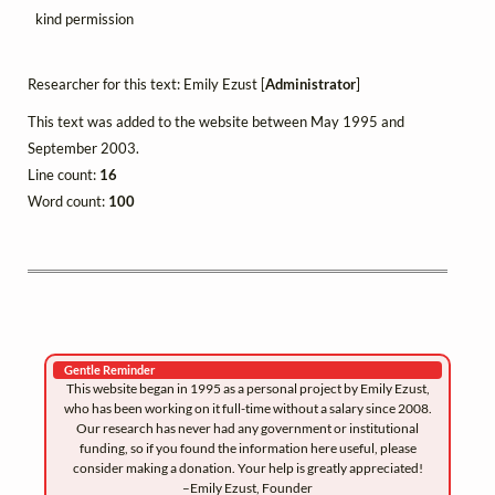
kind permission
Researcher for this text: Emily Ezust [
Administrator
]
This text was added to the website between May 1995 and
September 2003.
Line count:
16
Word count:
100
Gentle Reminder
This website began in 1995 as a personal project by Emily Ezust,
who has been working on it full-time without a salary since 2008.
Our research has never had any government or institutional
funding, so if you found the information here useful, please
consider making a donation. Your help is greatly appreciated!
–Emily Ezust, Founder