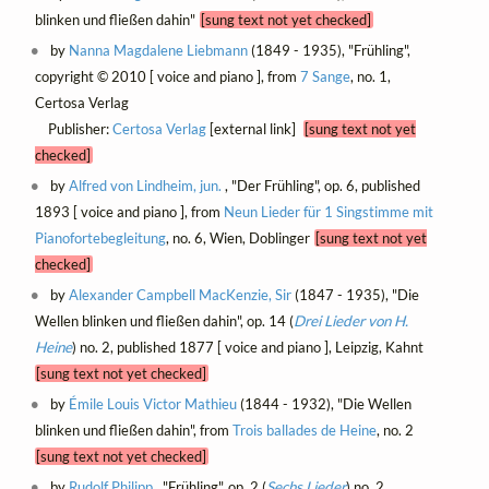
blinken und fließen dahin"
[sung text not yet checked]
by
Nanna Magdalene Liebmann
(1849 - 1935), "Frühling",
copyright © 2010 [ voice and piano ], from
7 Sange
, no. 1,
Certosa Verlag
Publisher:
Certosa Verlag
[external link]
[sung text not yet
checked]
by
Alfred von Lindheim, jun.
, "Der Frühling", op. 6, published
1893 [ voice and piano ], from
Neun Lieder für 1 Singstimme mit
Pianofortebegleitung
, no. 6, Wien, Doblinger
[sung text not yet
checked]
by
Alexander Campbell MacKenzie, Sir
(1847 - 1935), "Die
Wellen blinken und fließen dahin", op. 14 (
Drei Lieder von H.
Heine
) no. 2, published 1877 [ voice and piano ], Leipzig, Kahnt
[sung text not yet checked]
by
Émile Louis Victor Mathieu
(1844 - 1932), "Die Wellen
blinken und fließen dahin", from
Trois ballades de Heine
, no. 2
[sung text not yet checked]
by
Rudolf Philipp
, "Frühling", op. 2 (
Sechs Lieder
) no. 2,