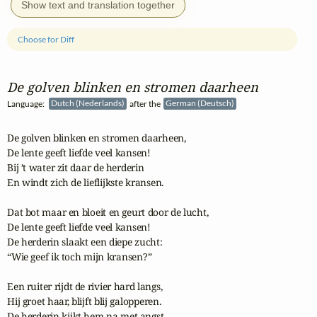
Show text and translation together
Choose for Diff
De golven blinken en stromen daarheen
Language:
Dutch (Nederlands)
after the
German (Deutsch)
De golven blinken en stromen daarheen,

De lente geeft liefde veel kansen!

Bij ’t water zit daar de herderin

En windt zich de lieflijkste kransen.

Dat bot maar en bloeit en geurt door de lucht,

De lente geeft liefde veel kansen!

De herderin slaakt een diepe zucht:

“Wie geef ik toch mijn kransen?”

Een ruiter rijdt de rivier hard langs,

Hij groet haar, blijft blij galopperen.

De herderin kijkt hem na met angst,
