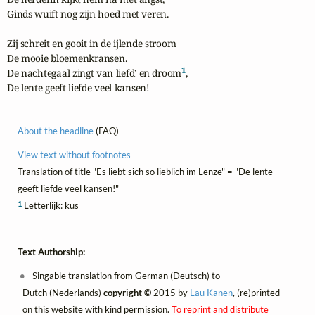
Ginds wuift nog zijn hoed met veren.

Zij schreit en gooit in de ijlende stroom

De mooie bloemenkransen.

1
De nachtegaal zingt van liefd’ en droom
,

De lente geeft liefde veel kansen!
About the headline
(FAQ)
View text without footnotes
Translation of title "Es liebt sich so lieblich im Lenze" = "De lente
geeft liefde veel kansen!"
1
Letterlijk: kus
Text Authorship:
Singable translation from German (Deutsch) to
Dutch (Nederlands)
copyright ©
2015 by
Lau Kanen
, (re)printed
on this website with kind permission.
To reprint and distribute