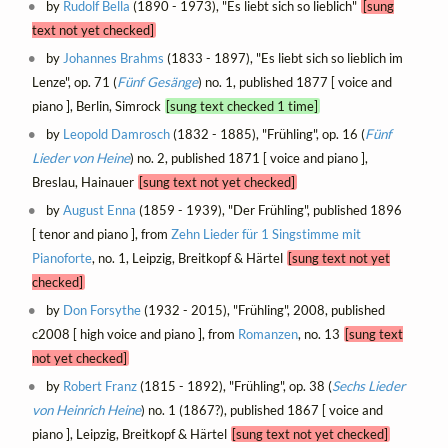
by
Rudolf Bella
(1890 - 1973), "Es liebt sich so lieblich"
[sung
text not yet checked]
by
Johannes Brahms
(1833 - 1897), "Es liebt sich so lieblich im
Lenze", op. 71 (
Fünf Gesänge
) no. 1, published 1877 [ voice and
piano ], Berlin, Simrock
[sung text checked 1 time]
by
Leopold Damrosch
(1832 - 1885), "Frühling", op. 16 (
Fünf
Lieder von Heine
) no. 2, published 1871 [ voice and piano ],
Breslau, Hainauer
[sung text not yet checked]
by
August Enna
(1859 - 1939), "Der Frühling", published 1896
[ tenor and piano ], from
Zehn Lieder für 1 Singstimme mit
Pianoforte
, no. 1, Leipzig, Breitkopf & Härtel
[sung text not yet
checked]
by
Don Forsythe
(1932 - 2015), "Frühling", 2008, published
c2008 [ high voice and piano ], from
Romanzen
, no. 13
[sung text
not yet checked]
by
Robert Franz
(1815 - 1892), "Frühling", op. 38 (
Sechs Lieder
von Heinrich Heine
) no. 1 (1867?), published 1867 [ voice and
piano ], Leipzig, Breitkopf & Härtel
[sung text not yet checked]