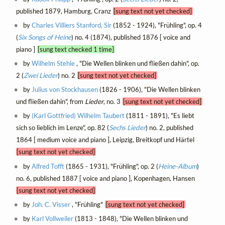
published 1879, Hamburg, Cranz
[sung text not yet checked]
by
Charles Villiers Stanford, Sir
(1852 - 1924), "Frühling", op. 4
(
Six Songs of Heine
) no. 4 (1874), published 1876 [ voice and
piano ]
[sung text checked 1 time]
by
Wilhelm Stehle
, "Die Wellen blinken und fließen dahin", op.
2 (
Zwei Lieder
) no. 2
[sung text not yet checked]
by
Julius von Stockhausen
(1826 - 1906), "Die Wellen blinken
und fließen dahin", from
Lieder
, no. 3
[sung text not yet checked]
by
(Karl Gottfried) Wilhelm Taubert
(1811 - 1891), "Es liebt
sich so lieblich im Lenze", op. 82 (
Sechs Lieder
) no. 2, published
1864 [ medium voice and piano ], Leipzig, Breitkopf und Härtel
[sung text not yet checked]
by
Alfred Tofft
(1865 - 1931), "Frühling", op. 2 (
Heine-Album
)
no. 6, published 1887 [ voice and piano ], Kopenhagen, Hansen
[sung text not yet checked]
by
Joh. C. Visser
, "Frühling"
[sung text not yet checked]
by
Karl Vollweiler
(1813 - 1848), "Die Wellen blinken und