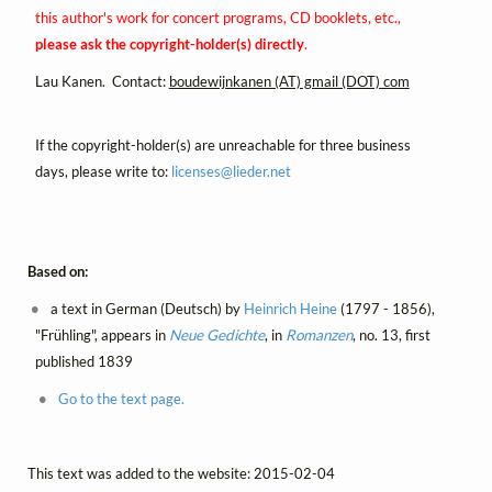
this author's work for concert programs, CD booklets, etc.,
please ask the copyright-holder(s) directly
.
Lau Kanen. Contact:
boudewijnkanen (AT) gmail (DOT) com
If the copyright-holder(s) are unreachable for three business
days, please write to:
licenses@
lieder.
net
Based on:
a text in German (Deutsch) by
Heinrich Heine
(1797 - 1856),
"Frühling", appears in
Neue Gedichte
, in
Romanzen
, no. 13, first
published 1839
Go to the text page.
This text was added to the website: 2015-02-04