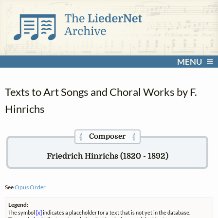
MENU
Texts to Art Songs and Choral Works by F.
Hinrichs
Composer
𝄞
𝄞
Friedrich Hinrichs (1820 - 1892)
See
Opus Order
Legend:
The symbol
[x]
indicates a placeholder for a text that is not yet in the database.