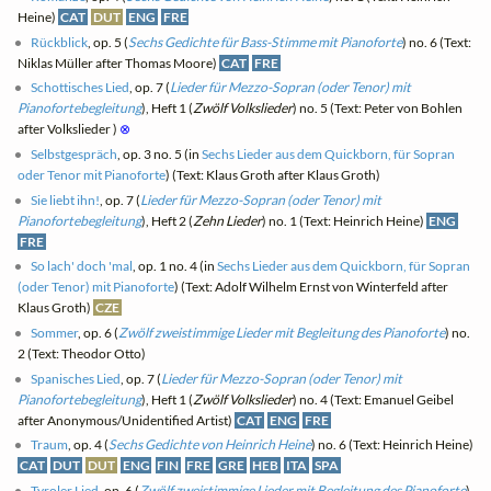
Heine)
CAT
DUT
ENG
FRE
Rückblick
, op. 5 (
Sechs Gedichte für Bass-Stimme mit Pianoforte
) no. 6 (Text:
Niklas Müller after Thomas Moore)
CAT
FRE
Schottisches Lied
, op. 7 (
Lieder für Mezzo-Sopran (oder Tenor) mit
Pianofortebegleitung
), Heft 1 (
Zwölf Volkslieder
) no. 5 (Text: Peter von Bohlen
after Volkslieder )
⊗
Selbstgespräch
, op. 3 no. 5 (in
Sechs Lieder aus dem Quickborn, für Sopran
oder Tenor mit Pianoforte
) (Text: Klaus Groth after Klaus Groth)
Sie liebt ihn!
, op. 7 (
Lieder für Mezzo-Sopran (oder Tenor) mit
Pianofortebegleitung
), Heft 2 (
Zehn Lieder
) no. 1 (Text: Heinrich Heine)
ENG
FRE
So lach' doch 'mal
, op. 1 no. 4 (in
Sechs Lieder aus dem Quickborn, für Sopran
(oder Tenor) mit Pianoforte
) (Text: Adolf Wilhelm Ernst von Winterfeld after
Klaus Groth)
CZE
Sommer
, op. 6 (
Zwölf zweistimmige Lieder mit Begleitung des Pianoforte
) no.
2 (Text: Theodor Otto)
Spanisches Lied
, op. 7 (
Lieder für Mezzo-Sopran (oder Tenor) mit
Pianofortebegleitung
), Heft 1 (
Zwölf Volkslieder
) no. 4 (Text: Emanuel Geibel
after Anonymous/Unidentified Artist)
CAT
ENG
FRE
Traum
, op. 4 (
Sechs Gedichte von Heinrich Heine
) no. 6 (Text: Heinrich Heine)
CAT
DUT
DUT
ENG
FIN
FRE
GRE
HEB
ITA
SPA
Tyroler Lied
, op. 6 (
Zwölf zweistimmige Lieder mit Begleitung des Pianoforte
)