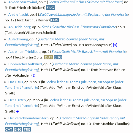
An den Sturmwind
, op. 5 (
Sechs Gedichte für Bass-Stimme mit Pianoforte
) no.
5 (Text: Friedrich Rückert)
ENG
An die Nacht
, op. 6 (
Zwölf zweistimmige Lieder mit Begleitung des Pianoforte
)
no. 12 (Text: Justinus Kerner)
ENG
An Heidelberg
, op. 5 (
Sechs Gedichte für Bass-Stimme mit Pianoforte
) no. 1
(Text: Joseph Viktor von Scheffel)
Aufschwung
, op. 7 (
Lieder für Mezzo-Sopran (oder Tenor) mit
Pianofortebegleitung
), Heft 2 (
Zehn Lieder
) no. 10 (Text: Anonymous)
[x]
Aus einem Trinkliede
, op. 5 (
Sechs Gedichte für Bass-Stimme mit Pianoforte
)
no. 4 (Text: Martin Opitz)
DUT
ENG
Böhmisches Volkslied
, op. 7 (
Lieder für Mezzo-Sopran (oder Tenor) mit
Pianofortebegleitung
), Heft 1 (
Zwölf Volkslieder
) no. 1 (Text: Peter von Bohlen
after Volkslieder )
⊗
Das Haus
, op. 1 no. 1 (in
Sechs Lieder aus dem Quickborn, für Sopran (oder
Tenor) mit Pianoforte
) (Text: Adolf Wilhelm Ernst von Winterfeld after Klaus
Groth)
Der Garten
, op. 2 no. 4 (in
Sechs Lieder aus dem Quickborn, für Sopran (oder
Tenor) mit Pianoforte
) (Text: Adolf Wilhelm Ernst von Winterfeld after Klaus
Groth)
⊗
Der verschwundene Stern
, op. 7 (
Lieder für Mezzo-Sopran (oder Tenor) mit
Pianofortebegleitung
), Heft 1 (
Zwölf Volkslieder
) no. 10 (Text: Matthias Claudius)
CAT
ENG
FRE