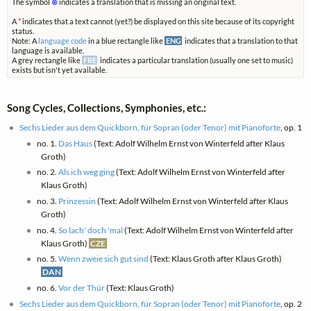
The symbol
⊗
indicates a translation that is missing an original text.
A
*
indicates that a text cannot (yet?) be displayed on this site because of its copyright
status.
Note: A
language code
in a blue rectangle like
ENG
indicates that a translation to that
language is available.
A grey rectangle like
FRE
indicates a particular translation (usually one set to music)
exists but isn't yet available.
Song Cycles, Collections, Symphonies, etc.:
Sechs Lieder aus dem Quickborn, für Sopran (oder Tenor) mit Pianoforte
, op. 1
no. 1.
Das Haus
(Text: Adolf Wilhelm Ernst von Winterfeld after Klaus
Groth)
no. 2.
Als ich weg ging
(Text: Adolf Wilhelm Ernst von Winterfeld after
Klaus Groth)
no. 3.
Prinzessin
(Text: Adolf Wilhelm Ernst von Winterfeld after Klaus
Groth)
no. 4.
So lach' doch 'mal
(Text: Adolf Wilhelm Ernst von Winterfeld after
Klaus Groth)
CZE
no. 5.
Wenn zweie sich gut sind
(Text: Klaus Groth after Klaus Groth)
DAN
no. 6.
Vor der Thür
(Text: Klaus Groth)
Sechs Lieder aus dem Quickborn, für Sopran (oder Tenor) mit Pianoforte
, op. 2