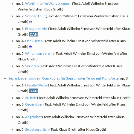
no. 1.
Wohl hinter'm Wall zu kauern
(Text: Adolf Wilhelm Ernst von
Winterfeld after Klaus Groth)
no. 2.
Vor der Thür
(Text: Adolf Wilhelm Ernst von Winterfeld after Klaus
Groth)
⊗
no. 3.
Er sagte so viel
(Text: Adolf Wilhelm Ernst von Winterfeld after Klaus
Groth)
DAN
no. 4.
Der Garten
(Text: Adolf Wilhelm Ernst von Winterfeld after Klaus
Groth)
⊗
no. 5.
Wir gingen vereint
(Text: Adolf Wilhelm Ernst von Winterfeld after
Klaus Groth)
no. 6.
Verloren
(Text: Adolf Wilhelm Ernst von Winterfeld after Klaus
Groth)
Sechs Lieder aus dem Quickborn, für Sopran oder Tenor mit Pianoforte
, op. 3
no. 1.
Die alte Weide
(Text: Adolf Wilhelm Ernst von Winterfeld after Klaus
Groth)
DAN
no. 2.
Zu Bett
(Text: Adolf Wilhelm Ernst von Winterfeld after Klaus Groth)
no. 3.
Gegenüber
(Text: Adolf Wilhelm Ernst von Winterfeld after Klaus
Groth)
no. 4.
Abgelohnt
(Text: Adolf Wilhelm Ernst von Winterfeld after Klaus
Groth)
no. 5.
Selbstgespräch
(Text: Klaus Groth after Klaus Groth)