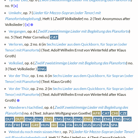
no. 9
[x]
Umkehr
, op. 7 (
Lieder für Mezzo-Sopran (oder Tenor) mit
Pianofortebegleitung
), Heft 1 (
Zwölf Volkslieder
) no. 2 (Text: Anonymous after
Volkslieder )
[x]
⊗
Vergangen
, op. 6 (
Zwölf zweistimmige Lieder mit Begleitung des Pianoforte
)
no. 5 (Text: Peter Cornelius)
CAT
Verloren
, op. 2 no. 6 (in
Sechs Lieder aus dem Quickborn, für Sopran (oder
Tenor) mit Pianoforte
) (Text: Adolf Wilhelm Ernst von Winterfeld after Klaus
Groth)
Volkslied
, op. 6 (
Zwölf zweistimmige Lieder mit Begleitung des Pianoforte
) no.
3 (Text: Volkslieder )
ENG
Vor der Thür
, op. 1 no. 6 (in
Sechs Lieder aus dem Quickborn, für Sopran (oder
Tenor) mit Pianoforte
) (Text: Klaus Groth)
Vor der Thür
, op. 2 no. 2 (in
Sechs Lieder aus dem Quickborn, für Sopran (oder
Tenor) mit Pianoforte
) (Text: Adolf Wilhelm Ernst von Winterfeld after Klaus
Groth)
⊗
Wanderers Nachtlied
, op. 6 (
Zwölf zweistimmige Lieder mit Begleitung des
Pianoforte
) no. 6 (Text: Johann Wolfgang von Goethe)
AFR
CAT
CHI
CZE
DUT
DUT
ENG
ENG
ENG
ENG
ENG
ENG
ENG
ENG
ENG
ENG
ENG
FIN
FRE
FRE
GRE
HUN
IRI
ITA
ITA
RUS
RUS
RUS
SPA
SPA
Weisst du noch mein süsses Herz
, op. 7 (
Lieder für Mezzo-Sopran (oder Tenor)
mit Pianofortebegleitung
), Heft 2 (
Zehn Lieder
) no. 6 (Text: Georg Friedrich