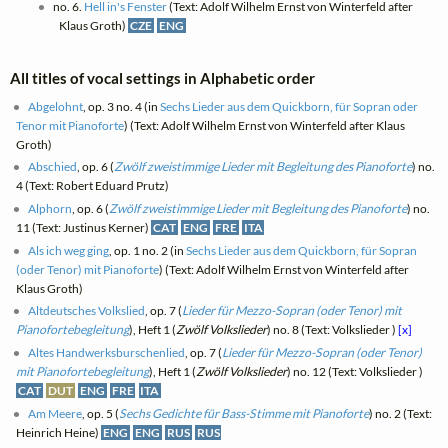
no. 6.
Hell in's Fenster
(Text: Adolf Wilhelm Ernst von Winterfeld after
Klaus Groth)
CZE
ENG
All titles of vocal settings in Alphabetic order
Abgelohnt
, op. 3 no. 4 (in
Sechs Lieder aus dem Quickborn, für Sopran oder
Tenor mit Pianoforte
) (Text: Adolf Wilhelm Ernst von Winterfeld after Klaus
Groth)
Abschied
, op. 6 (
Zwölf zweistimmige Lieder mit Begleitung des Pianoforte
) no.
4 (Text: Robert Eduard Prutz)
Alphorn
, op. 6 (
Zwölf zweistimmige Lieder mit Begleitung des Pianoforte
) no.
11 (Text: Justinus Kerner)
CAT
ENG
FRE
ITA
Als ich weg ging
, op. 1 no. 2 (in
Sechs Lieder aus dem Quickborn, für Sopran
(oder Tenor) mit Pianoforte
) (Text: Adolf Wilhelm Ernst von Winterfeld after
Klaus Groth)
Altdeutsches Volkslied
, op. 7 (
Lieder für Mezzo-Sopran (oder Tenor) mit
Pianofortebegleitung
), Heft 1 (
Zwölf Volkslieder
) no. 8 (Text: Volkslieder )
[x]
Altes Handwerksburschenlied
, op. 7 (
Lieder für Mezzo-Sopran (oder Tenor)
mit Pianofortebegleitung
), Heft 1 (
Zwölf Volkslieder
) no. 12 (Text: Volkslieder )
CAT
DUT
ENG
FRE
ITA
Am Meere
, op. 5 (
Sechs Gedichte für Bass-Stimme mit Pianoforte
) no. 2 (Text:
Heinrich Heine)
ENG
ENG
RUS
RUS