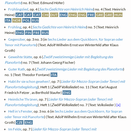
Pianoforte
) no. 8 (Text: Edmund Höfer)
Frühlingslied
, op. 4 (
Sechs Gedichte von Heinrich Heine
) no. 4 (Text: Heinrich
Heine)
CAT
CAT
CAT
CHI
DUT
ENG
ENG
ENG
FRE
GRE
GRE
HUN
ITA
NOR
POL
RUS
Frühling
, op. 4 (
Sechs Gedichte von Heinrich Heine
) no. 5 (Text: Heinrich
Heine)
ENG
FIN
FRE
RUS
Gegenüber
, op. 3 no. 3 (in
Sechs Lieder aus dem Quickborn, für Sopran oder
Tenor mit Pianoforte
) (Text: Adolf Wilhelm Ernst von Winterfeld after Klaus
Groth)
Geweihte Stätte
, op. 6 (
Zwölf zweistimmige Lieder mit Begleitung des
Pianoforte
) no. 7 (Text: Johann Georg Fischer)
Guter Rath
, op. 6 (
Zwölf zweistimmige Lieder mit Begleitung des Pianoforte
)
no. 1 (Text: Theodor Fontane)
ITA
Habt ihr sie schon gesehen?
, op. 7 (
Lieder für Mezzo-Sopran (oder Tenor) mit
Pianofortebegleitung
), Heft 1 (
Zwölf Volkslieder
) no. 11 (Text: Karl August
Friedrich Fetzer , as Berthold Staufer)
ENG
Heimliche Thränen
, op. 7 (
Lieder für Mezzo-Sopran (oder Tenor) mit
Pianofortebegleitung
), Heft 1 (
Zwölf Volkslieder
) no. 7 (Text: Volkslieder )
[x]
Hell in's Fenster
, op. 3 no. 6 (in
Sechs Lieder aus dem Quickborn, für Sopran
oder Tenor mit Pianoforte
) (Text: Adolf Wilhelm Ernst von Winterfeld after Klaus
Groth)
CZE
ENG
Im Felde
, op. 7 (
Lieder für Mezzo-Sopran (oder Tenor) mit