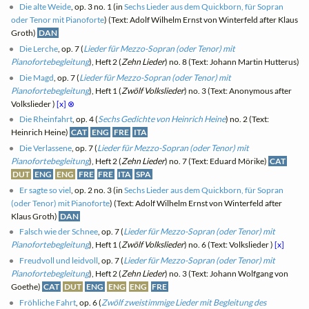
Die alte Weide
, op. 3 no. 1 (in
Sechs Lieder aus dem Quickborn, für Sopran
oder Tenor mit Pianoforte
) (Text: Adolf Wilhelm Ernst von Winterfeld after Klaus
Groth)
DAN
Die Lerche
, op. 7 (
Lieder für Mezzo-Sopran (oder Tenor) mit
Pianofortebegleitung
), Heft 2 (
Zehn Lieder
) no. 8 (Text: Johann Martin Hutterus)
Die Magd
, op. 7 (
Lieder für Mezzo-Sopran (oder Tenor) mit
Pianofortebegleitung
), Heft 1 (
Zwölf Volkslieder
) no. 3 (Text: Anonymous after
Volkslieder )
[x]
⊗
Die Rheinfahrt
, op. 4 (
Sechs Gedichte von Heinrich Heine
) no. 2 (Text:
Heinrich Heine)
CAT
ENG
FRE
ITA
Die Verlassene
, op. 7 (
Lieder für Mezzo-Sopran (oder Tenor) mit
Pianofortebegleitung
), Heft 2 (
Zehn Lieder
) no. 7 (Text: Eduard Mörike)
CAT
DUT
ENG
ENG
FRE
FRE
ITA
SPA
Er sagte so viel
, op. 2 no. 3 (in
Sechs Lieder aus dem Quickborn, für Sopran
(oder Tenor) mit Pianoforte
) (Text: Adolf Wilhelm Ernst von Winterfeld after
Klaus Groth)
DAN
Falsch wie der Schnee
, op. 7 (
Lieder für Mezzo-Sopran (oder Tenor) mit
Pianofortebegleitung
), Heft 1 (
Zwölf Volkslieder
) no. 6 (Text: Volkslieder )
[x]
Freudvoll und leidvoll
, op. 7 (
Lieder für Mezzo-Sopran (oder Tenor) mit
Pianofortebegleitung
), Heft 2 (
Zehn Lieder
) no. 3 (Text: Johann Wolfgang von
Goethe)
CAT
DUT
ENG
ENG
ENG
FRE
Fröhliche Fahrt
, op. 6 (
Zwölf zweistimmige Lieder mit Begleitung des