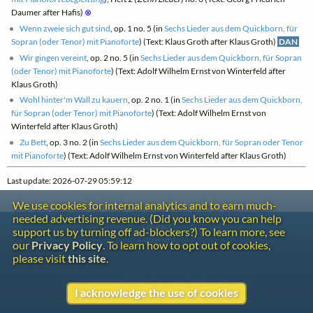
Daumer after Hafis)
⊗
Wenn zweie sich gut sind
, op. 1 no. 5 (in
Sechs Lieder aus dem Quickborn, für
Sopran (oder Tenor) mit Pianoforte
) (Text: Klaus Groth after Klaus Groth)
DAN
Wir gingen vereint
, op. 2 no. 5 (in
Sechs Lieder aus dem Quickborn, für Sopran
(oder Tenor) mit Pianoforte
) (Text: Adolf Wilhelm Ernst von Winterfeld after
Klaus Groth)
Wohl hinter'm Wall zu kauern
, op. 2 no. 1 (in
Sechs Lieder aus dem Quickborn,
für Sopran (oder Tenor) mit Pianoforte
) (Text: Adolf Wilhelm Ernst von
Winterfeld after Klaus Groth)
Zu Bett
, op. 3 no. 2 (in
Sechs Lieder aus dem Quickborn, für Sopran oder Tenor
mit Pianoforte
) (Text: Adolf Wilhelm Ernst von Winterfeld after Klaus Groth)
Last update: 2026-07-29 05:59:12
We use cookies for internal analytics and to earn much-
needed advertising revenue. (Did you know you can help
Contact
support us by turning off ad-blockers?) To learn more, see
Copyright
our
Privacy Policy
. To learn how to opt out of cookies,
Privacy
please visit
this site
.
Copyright © 2026 The LiederNet Archive
I acknowledge the use of cookies
Site redesign by Shawn Thuris