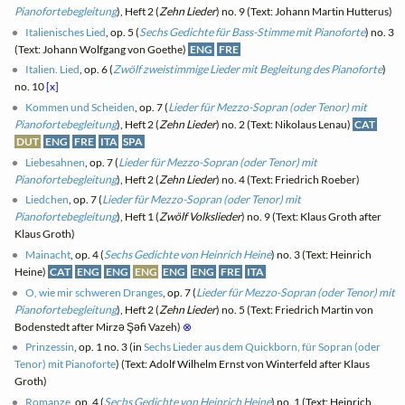
Pianofortebegleitung
), Heft 2 (
Zehn Lieder
) no. 9 (Text: Johann Martin Hutterus)
Italienisches Lied
, op. 5 (
Sechs Gedichte für Bass-Stimme mit Pianoforte
) no. 3
(Text: Johann Wolfgang von Goethe)
ENG
FRE
Italien. Lied
, op. 6 (
Zwölf zweistimmige Lieder mit Begleitung des Pianoforte
)
no. 10
[x]
Kommen und Scheiden
, op. 7 (
Lieder für Mezzo-Sopran (oder Tenor) mit
Pianofortebegleitung
), Heft 2 (
Zehn Lieder
) no. 2 (Text: Nikolaus Lenau)
CAT
DUT
ENG
FRE
ITA
SPA
Liebesahnen
, op. 7 (
Lieder für Mezzo-Sopran (oder Tenor) mit
Pianofortebegleitung
), Heft 2 (
Zehn Lieder
) no. 4 (Text: Friedrich Roeber)
Liedchen
, op. 7 (
Lieder für Mezzo-Sopran (oder Tenor) mit
Pianofortebegleitung
), Heft 1 (
Zwölf Volkslieder
) no. 9 (Text: Klaus Groth after
Klaus Groth)
Mainacht
, op. 4 (
Sechs Gedichte von Heinrich Heine
) no. 3 (Text: Heinrich
Heine)
CAT
ENG
ENG
ENG
ENG
ENG
FRE
ITA
O, wie mir schweren Dranges
, op. 7 (
Lieder für Mezzo-Sopran (oder Tenor) mit
Pianofortebegleitung
), Heft 2 (
Zehn Lieder
) no. 5 (Text: Friedrich Martin von
Bodenstedt after Mirzə Şəfi Vazeh)
⊗
Prinzessin
, op. 1 no. 3 (in
Sechs Lieder aus dem Quickborn, für Sopran (oder
Tenor) mit Pianoforte
) (Text: Adolf Wilhelm Ernst von Winterfeld after Klaus
Groth)
Romanze
, op. 4 (
Sechs Gedichte von Heinrich Heine
) no. 1 (Text: Heinrich