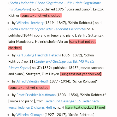
(
Sechs Lieder für 1 hohe Singstimme -- für 1 tiefe Singstimme
mit Pianoforte
) no. 1, published 1895 [ voice and piano ], Leipzig,
Kistner
[sung text not yet checked]
by
Wilhelm Herzberg
(1819 - 1847), "Schön-Rohtraut", op. 1
(
Sechs Lieder für Sopran oder Tenor mit Pianoforte
) no. 4,
published 1844 [ soprano or tenor and piano ], Berlin, Guttentag;
later Magdeburg, Heinrichshofen Verlag
[sung text not yet
checked]
by
Karl Ludwig Friedrich Hetsch
(1806 - 1872), "Schön
Rohtraut", op. 11 (
Lieder und Gesänge von Ed. Mörike für
Mezzo-Sopran
) no. 3? (1839), published 1843? [ mezzo-soprano
and piano ], Stuttgart, Zum Haydn
[sung text not yet checked]
by
Alfred Valentin Heuß
(1877 - 1934), "Schön Rohtraut"
[sung text not yet checked]
by
Ernst Friedrich Kauffmann
(1803 - 1856), "Schön-Rohtraut"
[ voice and piano ], from
Lieder und Gesänge : 36 Lieder nach
verschiedenen Dichtern, Heft 6
, no. 4
[sung text checked 1 time]
by
Wilhelm Killmayer
(1927 - 2017), "Schön-Rohtraut",