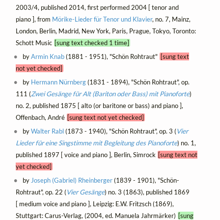
2003/4, published 2014, first performed 2004 [ tenor and
piano ], from
Mörike-Lieder für Tenor und Klavier
, no. 7, Mainz,
London, Berlin, Madrid, New York, Paris, Prague, Tokyo, Toronto:
Schott Music
[sung text checked 1 time]
by
Armin Knab
(1881 - 1951), "Schön Rohtraut"
[sung text
not yet checked]
by
Hermann Nürnberg
(1831 - 1894), "Schön Rohtraut", op.
111 (
Zwei Gesänge für Alt (Bariton oder Bass) mit Pianoforte
)
no. 2, published 1875 [ alto (or baritone or bass) and piano ],
Offenbach, André
[sung text not yet checked]
by
Walter Rabl
(1873 - 1940), "Schön Rohtraut", op. 3 (
Vier
Lieder für eine Singstimme mit Begleitung des Pianoforte
) no. 1,
published 1897 [ voice and piano ], Berlin, Simrock
[sung text not
yet checked]
by
Joseph (Gabriel) Rheinberger
(1839 - 1901), "Schön-
Rohtraut", op. 22 (
Vier Gesänge
) no. 3 (1863), published 1869
[ medium voice and piano ], Leipzig: E.W. Fritzsch (1869),
Stuttgart: Carus-Verlag, (2004, ed. Manuela Jahrmärker)
[sung