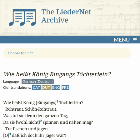
MENU
Choose for Diff
Wie heißt König Ringangs Töchterlein?
Language:
German (Deutsch)
Our translations:
CAT
DUT
ENG
FRE
1
Wie heißt König [Ringangs]
 Töchterlein?

  Rohtraut, Schön-Rohtraut.

Was tut sie denn den ganzen Tag,

2
Da sie [wohl nicht]
 spinnen und nähen mag?

  Tut fischen und jagen.

3
[O]
 daß ich doch ihr Jäger wär'!
