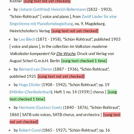
Kistner
[sung text not yet checked]
by
(Johann Gottfried) Heinrich Bellermann
(1832 - 1903),
"Schön-Rohtraut" [ voice and piano ], from
Zwölf Lieder für eine
Singstimme mit Pianofortebegleitung
, no. 9, Magdeburg,
Heinrichshofen's Verlag
[sung text not yet checked]
by
Leo Blech
(1871 - 1958), "Schön-Rohtraut", published 1903
[ voice and piano ], in the collection
Im Volkston: moderne
Volkslieder komponiert für
Die Woche
, Druck und Verlag von
August Scherl G.m.b.H. Berlin
[sung text checked 1 time]
by
Bernard van Dieren
(1887 - 1936), "Schön Rohtraut",
published 1925
[sung text not yet checked]
by
Hugo Distler
(1908 - 1942), "Schön Rohtraut", op. 19
(
Mörike-Chorliederbuch
), Heft 1 no. 14 (1939) [ chorus ]
[sung
text checked 1 time]
by
Hermann (Gustav) Goetz
(1840 - 1876), "Schön-Rohtraut",
1860 [ SATB solo voices, SATB chorus, and orchestra ]
[sung text
not yet checked]
by
Robert Gund
(1865 - 1927), "Schön-Rohtraut", op. 16