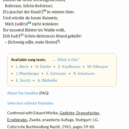
  Rohtraut, Schön-Rohtraut;

19
[Es jauchzt der Knab']
 in seinem Sinn:

Und würdst du heute Kaiserin,

20
  Mich [sollt's]
 nicht kränken:

Ihr tausend Blätter im Walde wißt,

21
[Ich hab']
 Schön-Rohtrauts Mund geküßt!

5
  -- [Schweig stille, mein Herze]
!
Available sung texts:
← What is this?
•
L. Blech
•
H. Distler
•
E. Kauffmann
•
W. Killmayer
•
J. Rheinberger
•
E. Schmezer
•
R. Schumann
•
E. Smyth
•
A. Wallnöfer
About the headline
(FAQ)
View text without footnotes
Confirmed with Eduard Mörike,
Gedichte, Dramatisches,
Erzählendes
, Zweite, erweiterte Auflage, Stuttgart: J.G.
Cotta'sche Buchhandlung Nachf., 1961, pages 59-60.