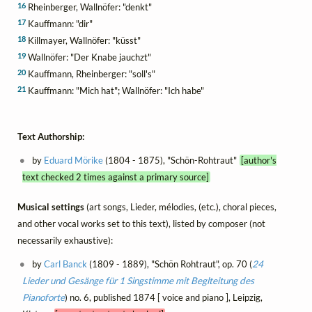
16
Rheinberger, Wallnöfer: "denkt"
17
Kauffmann: "dir"
18
Killmayer, Wallnöfer: "küsst"
19
Wallnöfer: "Der Knabe jauchzt"
20
Kauffmann, Rheinberger: "soll's"
21
Kauffmann: "Mich hat"; Wallnöfer: "Ich habe"
Text Authorship:
by
Eduard Mörike
(1804 - 1875), "Schön-Rohtraut"
[author's
text checked 2 times against a primary source]
Musical settings
(art songs, Lieder, mélodies, (etc.), choral pieces,
and other vocal works set to this text), listed by composer (not
necessarily exhaustive):
by
Carl Banck
(1809 - 1889), "Schön Rohtraut", op. 70 (
24
Lieder und Gesänge für 1 Singstimme mit Beglteitung des
Pianoforte
) no. 6, published 1874 [ voice and piano ], Leipzig,