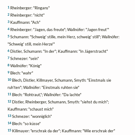
1
Rheinberger: "Ringans"
2
Rheinberger: "nicht"
3
Kauffmann: "Ach"
4
Rheinberger: "Jagen, das freute"; Wallnöfer: "Jagen freut'"
5
Schumann: "Schweig' stille, mein Herz, schweig' still"; Wallnöfer:
"Schweig' still, mein Herze'"
6
Distler, Schumann: "In der"; Kauffmann: "In Jägerstracht"
7
Schmezer: "sein"
8
Wallnöfer: "König"
9
Blech: "wahr"
10
Blech, Distler, Killmayer, Schumann, Smyth: "Einstmals sie
ruh'ten"; Wallnöfer: "Einstmals ruhten sie"
11
Blech: "Rohtraut,"; Wallnöfer: "Da lachte"
12
Distler, Rheinberger, Schumann, Smyth: "siehst du mich";
Kauffmann: "schaust mich"
13
Schmezer: "wonniglich"
14
Blech: "so küsse"
15
Killmayer: "erschrak da der"; Kauffmann: "Wie erschrak der"