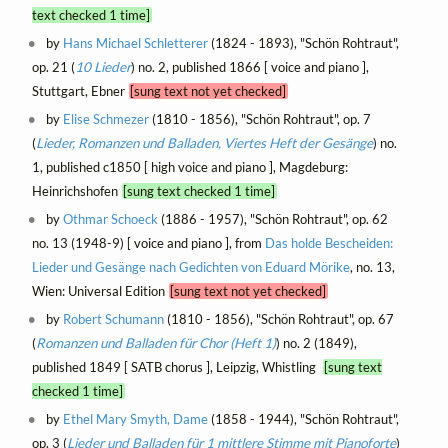
text checked 1 time]
by
Hans Michael Schletterer
(1824 - 1893), "Schön Rohtraut",
op. 21 (
10 Lieder
) no. 2, published 1866 [ voice and piano ],
Stuttgart, Ebner
[sung text not yet checked]
by
Elise Schmezer
(1810 - 1856), "Schön Rohtraut", op. 7
(
Lieder, Romanzen und Balladen, Viertes Heft der Gesänge
) no.
1, published c1850 [ high voice and piano ], Magdeburg:
Heinrichshofen
[sung text checked 1 time]
by
Othmar Schoeck
(1886 - 1957), "Schön Rohtraut", op. 62
no. 13 (1948-9) [ voice and piano ], from
Das holde Bescheiden:
Lieder und Gesänge nach Gedichten von Eduard Mörike
, no. 13,
Wien: Universal Edition
[sung text not yet checked]
by
Robert Schumann
(1810 - 1856), "Schön Rohtraut", op. 67
(
Romanzen und Balladen für Chor (Heft 1)
) no. 2 (1849),
published 1849 [ SATB chorus ], Leipzig, Whistling
[sung text
checked 1 time]
by
Ethel Mary Smyth, Dame
(1858 - 1944), "Schön Rohtraut",
op. 3 (
Lieder und Balladen für 1 mittlere Stimme mit Pianoforte
)