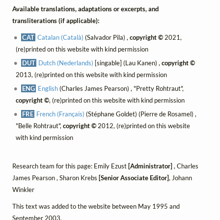
Available translations, adaptations or excerpts, and
transliterations (if applicable):
CAT
Catalan (Català)
(Salvador Pila) ,
copyright ©
2021,
(re)printed on this website with kind permission
DUT
Dutch (Nederlands)
[singable] (Lau Kanen) ,
copyright ©
2013, (re)printed on this website with kind permission
ENG
English
(Charles James Pearson) , "Pretty Rohtraut",
copyright ©
, (re)printed on this website with kind permission
FRE
French (Français)
(Stéphane Goldet) (Pierre de Rosamel) ,
"Belle Rohtraut",
copyright ©
2012, (re)printed on this website
with kind permission
Research team for this page: Emily Ezust
[Administrator]
, Charles
James Pearson , Sharon Krebs
[Senior Associate Editor]
, Johann
Winkler
This text was added to the website between May 1995 and
September 2003.