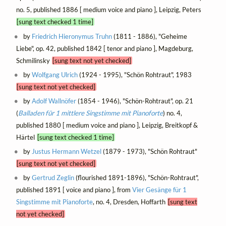
no. 5, published 1886 [ medium voice and piano ], Leipzig, Peters
[sung text checked 1 time]
by
Friedrich Hieronymus Truhn
(1811 - 1886), "Geheime
Liebe", op. 42, published 1842 [ tenor and piano ], Magdeburg,
Schmilinsky
[sung text not yet checked]
by
Wolfgang Ulrich
(1924 - 1995), "Schön Rohtraut", 1983
[sung text not yet checked]
by
Adolf Wallnöfer
(1854 - 1946), "Schön-Rohtraut", op. 21
(
Balladen für 1 mittlere Singstimme mit Pianoforte
) no. 4,
published 1880 [ medium voice and piano ], Leipzig, Breitkopf &
Härtel
[sung text checked 1 time]
by
Justus Hermann Wetzel
(1879 - 1973), "Schön Rohtraut"
[sung text not yet checked]
by
Gertrud Zeglin
(flourished 1891-1896), "Schön-Rohtraut",
published 1891 [ voice and piano ], from
Vier Gesänge für 1
Singstimme mit Pianoforte
, no. 4, Dresden, Hoffarth
[sung text
not yet checked]