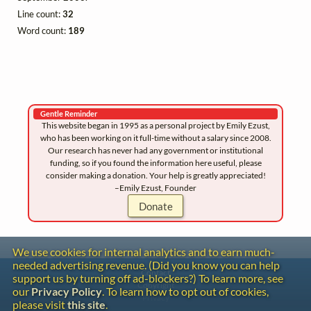
Line count:
32
Word count:
189
Gentle Reminder
This website began in 1995 as a personal project by Emily Ezust,
who has been working on it full-time without a salary since 2008.
Our research has never had any government or institutional
funding, so if you found the information here useful, please
consider making a donation. Your help is greatly appreciated!
–Emily Ezust, Founder
Donate
We use cookies for internal analytics and to earn much-
needed advertising revenue. (Did you know you can help
Contact
support us by turning off ad-blockers?) To learn more, see
Copyright
our
Privacy Policy
. To learn how to opt out of cookies,
Privacy
please visit
this site
.