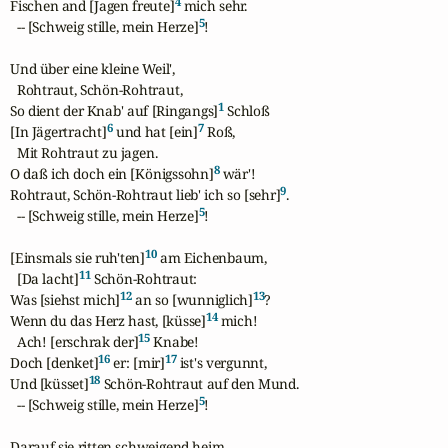
4
Fischen and [Jagen freute]
 mich sehr.

5
  -- [Schweig stille, mein Herze]
!

Und über eine kleine Weil',

  Rohtraut, Schön-Rohtraut,

1
So dient der Knab' auf [Ringangs]
 Schloß

6
7
[In Jägertracht]
 und hat [ein]
 Roß,

  Mit Rohtraut zu jagen.

8
O daß ich doch ein [Königssohn]
 wär'!

9
Rohtraut, Schön-Rohtraut lieb' ich so [sehr]
.

5
  -- [Schweig stille, mein Herze]
!

10
[Einsmals sie ruh'ten]
 am Eichenbaum,

11
  [Da lacht]
 Schön-Rohtraut:

12
13
Was [siehst mich]
 an so [wunniglich]
?

14
Wenn du das Herz hast, [küsse]
 mich!

15
  Ach! [erschrak der]
 Knabe!

16
17
Doch [denket]
 er: [mir]
 ist's vergunnt,

18
Und [küsset]
 Schön-Rohtraut auf den Mund.

5
  -- [Schweig stille, mein Herze]
!

Darauf sie ritten schweigend heim,
