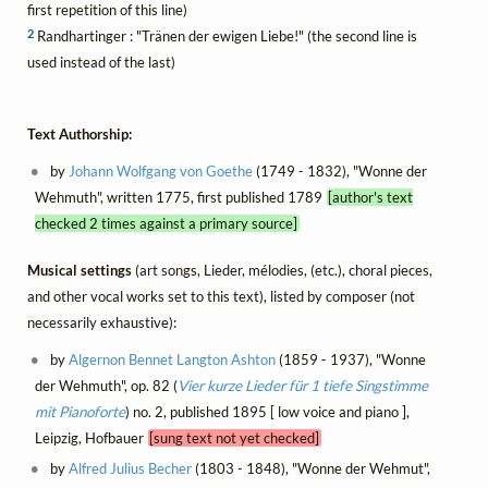
first repetition of this line)
2
Randhartinger : "Tränen der ewigen Liebe!" (the second line is
used instead of the last)
Text Authorship:
by
Johann Wolfgang von Goethe
(1749 - 1832), "Wonne der
Wehmuth", written 1775, first published 1789
[author's text
checked 2 times against a primary source]
Musical settings
(art songs, Lieder, mélodies, (etc.), choral pieces,
and other vocal works set to this text), listed by composer (not
necessarily exhaustive):
by
Algernon Bennet Langton Ashton
(1859 - 1937), "Wonne
der Wehmuth", op. 82 (
Vier kurze Lieder für 1 tiefe Singstimme
mit Pianoforte
) no. 2, published 1895 [ low voice and piano ],
Leipzig, Hofbauer
[sung text not yet checked]
by
Alfred Julius Becher
(1803 - 1848), "Wonne der Wehmut",