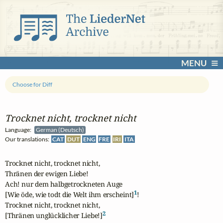
MENU
Choose for Diff
Trocknet nicht, trocknet nicht
Language:
German (Deutsch)
Our translations:
CAT
DUT
ENG
FRE
IRI
ITA
Trocknet nicht, trocknet nicht,

Thränen der ewigen Liebe!

Ach! nur dem halbgetrockneten Auge

1
[Wie öde, wie todt die Welt ihm erscheint]
!

Trocknet nicht, trocknet nicht,

2
[Thränen unglücklicher Liebe!]