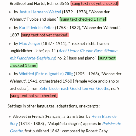
Breitkopf und Härtel, Ed. no. 8565
[sung text not yet checked]
by
Justus Hermann Wetzel
(1879 - 1973), "Wonne der
Wehmut" [ voice and piano ]
[sung text checked 1 time]
by
Karl Friedrich Zelter
(1758 - 1832), "Wonne der Wehmut",
1807
[sung text not yet checked]
by
Max Zenger
(1837 - 1911), "Trocknet nicht, Tränen
unglücklicher Liebe", op. 11 (
Acht Lieder für eine Bass-Stimme
mit Pianoforte-Begleitung
) no. 2 [ bass and piano ]
[sung text
checked 1 time]
by
Winfried (Petrus Ignatius) Zillig
(1905 - 1963), "Wonne der
Wehmut", 1941, orchestrated 1960 [ female voice and piano or
orchestra ], from
Zehn Lieder nach Gedichten von Goethe
, no. 9
[sung text not yet checked]
Settings in other languages, adaptations, or excerpts:
Also set in French (Français), a translation by
Henri Blaze de
Bury
(1813 - 1888) , "Volupté du chagrin", appears in
Poésies de
Goethe
, first published 1843 ; composed by Robert Caby.