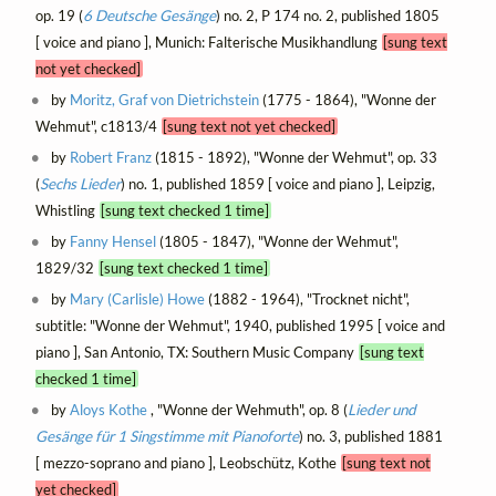
op. 19 (
6 Deutsche Gesänge
) no. 2, P 174 no. 2, published 1805
[ voice and piano ], Munich: Falterische Musikhandlung
[sung text
not yet checked]
by
Moritz, Graf von Dietrichstein
(1775 - 1864), "Wonne der
Wehmut", c1813/4
[sung text not yet checked]
by
Robert Franz
(1815 - 1892), "Wonne der Wehmut", op. 33
(
Sechs Lieder
) no. 1, published 1859 [ voice and piano ], Leipzig,
Whistling
[sung text checked 1 time]
by
Fanny Hensel
(1805 - 1847), "Wonne der Wehmut",
1829/32
[sung text checked 1 time]
by
Mary (Carlisle) Howe
(1882 - 1964), "Trocknet nicht",
subtitle: "Wonne der Wehmut", 1940, published 1995 [ voice and
piano ], San Antonio, TX: Southern Music Company
[sung text
checked 1 time]
by
Aloys Kothe
, "Wonne der Wehmuth", op. 8 (
Lieder und
Gesänge für 1 Singstimme mit Pianoforte
) no. 3, published 1881
[ mezzo-soprano and piano ], Leobschütz, Kothe
[sung text not
yet checked]