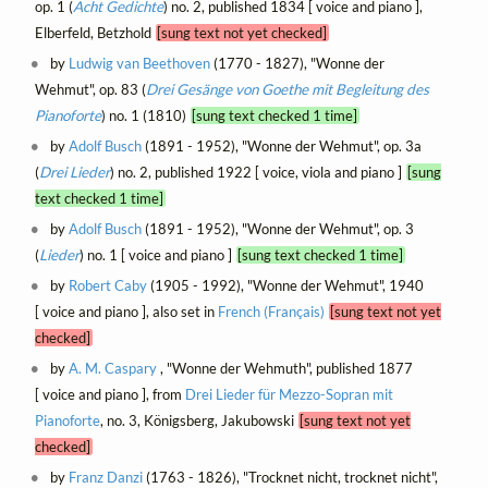
op. 1 (
Acht Gedichte
) no. 2, published 1834 [ voice and piano ],
Elberfeld, Betzhold
[sung text not yet checked]
by
Ludwig van Beethoven
(1770 - 1827), "Wonne der
Wehmut", op. 83 (
Drei Gesänge von Goethe mit Begleitung des
Pianoforte
) no. 1 (1810)
[sung text checked 1 time]
by
Adolf Busch
(1891 - 1952), "Wonne der Wehmut", op. 3a
(
Drei Lieder
) no. 2, published 1922 [ voice, viola and piano ]
[sung
text checked 1 time]
by
Adolf Busch
(1891 - 1952), "Wonne der Wehmut", op. 3
(
Lieder
) no. 1 [ voice and piano ]
[sung text checked 1 time]
by
Robert Caby
(1905 - 1992), "Wonne der Wehmut", 1940
[ voice and piano ], also set in
French (Français)
[sung text not yet
checked]
by
A. M. Caspary
, "Wonne der Wehmuth", published 1877
[ voice and piano ], from
Drei Lieder für Mezzo-Sopran mit
Pianoforte
, no. 3, Königsberg, Jakubowski
[sung text not yet
checked]
by
Franz Danzi
(1763 - 1826), "Trocknet nicht, trocknet nicht",