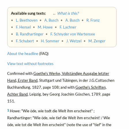
Available sung texts:
← What is this?
•
L. Beethoven
•
A. Busch
•
A. Busch
•
R. Franz
•
F. Hensel
•
M. Howe
•
F. Lachner
•
B. Randhartinger
•
F. Schnyder von Wartensee
•
F. Schubert
•
H. Sommer
•
J. Wetzel
•
M. Zenger
About the headline
(FAQ)
View text without footnotes
Confirmed with
Goethe's Werke, Vollständige Ausgabe letzter
Hand, Erster Band
, Stuttgart und Tübingen, in der J.G.Cottaschen
Buchhandlung, 1827, page 108; and with
Goethe's Schriften,
Achter Band
, Leipzig, bey Georg Joachim Göschen, 1789, page
151.
1
Howe: "Wie öde, wie todt die Welt ihm erscheinet" ;
Randhartinger: "Wie öde, wie tief die Welt ihm erscheint! / Wie
öde, wie tot die Welt ihm erscheint" (note the use of "tief" in the