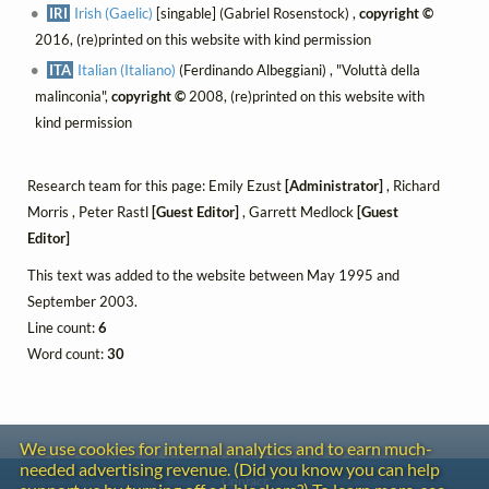
IRI
Irish (Gaelic)
[singable] (Gabriel Rosenstock) ,
copyright ©
2016, (re)printed on this website with kind permission
ITA
Italian (Italiano)
(Ferdinando Albeggiani) , "Voluttà della
malinconia",
copyright ©
2008, (re)printed on this website with
kind permission
Research team for this page: Emily Ezust
[Administrator]
, Richard
Morris , Peter Rastl
[Guest Editor]
, Garrett Medlock
[Guest
Editor]
This text was added to the website between May 1995 and
September 2003.
Line count:
6
Word count:
30
We use cookies for internal analytics and to earn much-
needed advertising revenue. (Did you know you can help
Contact