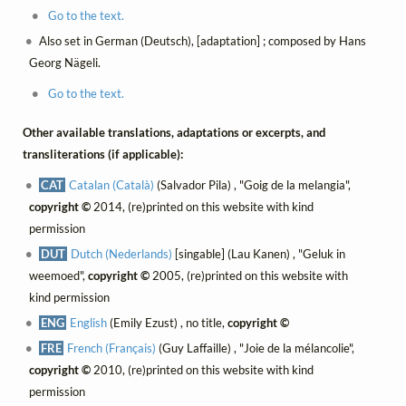
Go to the text.
Also set in German (Deutsch), [adaptation] ; composed by Hans
Georg Nägeli.
Go to the text.
Other available translations, adaptations or excerpts, and
transliterations (if applicable):
CAT
Catalan (Català)
(Salvador Pila) , "Goig de la melangia",
copyright ©
2014, (re)printed on this website with kind
permission
DUT
Dutch (Nederlands)
[singable] (Lau Kanen) , "Geluk in
weemoed",
copyright ©
2005, (re)printed on this website with
kind permission
ENG
English
(Emily Ezust) , no title,
copyright ©
FRE
French (Français)
(Guy Laffaille) , "Joie de la mélancolie",
copyright ©
2010, (re)printed on this website with kind
permission