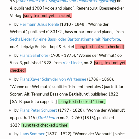
46 (
Fünf Lieder für 1 Singstimme mit Pianofortebegleitung
) no.
4, published 1900 [ voice and piano ], Regensburg, Boessenecker
Verlag
[sung text not yet checked]
by
Hermann Julius Riehle
(1810 - 1848), "Wonne der
Wehmut", published c1831/2 [ bass or baritone and piano ], from
Sechs Lieder für eine Bass- oder Baritonstimme mit Pianoforte
,
no. 4, Leipzig: Bei Breitkopf & Härtel
[sung text not yet checked]
by
Franz Salmhofer
(1900 - 1975), "Wonne der Wehmut", op.
5 no. 3, published 1923, from
Vier Lieder
, no. 3
[sung text not yet
checked]
by
Franz Xaver Schnyder von Wartensee
(1786 - 1868),
"Wonne der Wehmuth", subtitle: "Ein sentimentales Quartett für
Sopran, Alt, Tenor und Bass ohne Begleitung", published 1822
[ SATB quartet a cappella ]
[sung text checked 1 time]
by
Franz Peter Schubert
(1797 - 1828), "Wonne der Wehmut",
op. posth. 115 (
Drei Lieder
) no. 2, D 260 (1815), published
1829
[sung text checked 1 time]
by
Hans Sommer
(1837 - 1922), "Wonne der Wehmut" [ voice