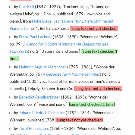
by
Carl Krill
(1847 - 1927), "Trocknet nicht, Thränen der
ewigen Liebe", op. 12 no. 4, published 1879 [ low voice and
piano ], from
Hohe Liebe. Sechs Lieder für 1 tiefe Stimme mit
Pianoforte
, no. 4, Berlin, Luckhardt
[sung text not yet checked]
by
Franz Paul Lachner
(1803 - 1890), "Wonne der Wehmut",
op. 99 (
3 Canon für 3 Sopranstimmen mit Begleitung des
Pianoforte
) no. 2 [ 3 sopranos and piano ]
[sung text checked 1
time]
by
Heinrich August Marschner
(1795 - 1861), "Wonne der
Wehmuth", op. 75 (
4 Gesänge für 4 Männerstimmen
) no. 3,
published 1833 [ vocal quartet for male voices or men's chorus a
cappella ], Leipzig, Schuberth und Co.
[sung text not yet checked]
by
Benedikt Randhartinger
(1802 - 1893), "Wonne der
Wehmut", op. 9 [ voice and piano ]
[sung text checked 1 time]
by
Johann Friedrich Reichardt
(1752 - 1814), "Wonne der
Wehmut", published 1788
[sung text not yet checked]
by
Josef Renner, jun.
(1868 - 1934), "Wonne der Wehmut", op.