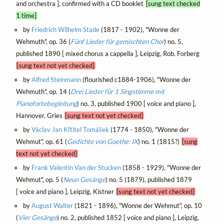
and orchestra ], confirmed with a CD booklet
[sung text checked
1 time]
by
Friedrich Wilhelm Stade
(1817 - 1902), "Wonne der
Wehmuth", op. 36 (
Fünf Lieder für gemischten Chor
) no. 5,
published 1890 [ mixed chorus a cappella ], Leipzig, Rob. Forberg
[sung text not yet checked]
by
Alfred Steinmann
(flourished c1884-1906), "Wonne der
Wehmuth", op. 14 (
Drei Lieder für 1 Singstimme mit
Pianofortebegleitung
) no. 3, published 1900 [ voice and piano ],
Hannover, Gries
[sung text not yet checked]
by
Václav Jan Křtitel Tomášek
(1774 - 1850), "Wonne der
Wehmut", op. 61 (
Gedichte von Goethe: IX
) no. 1 (1815?)
[sung
text not yet checked]
by
Frank Valentin Van der Stucken
(1858 - 1929), "Wonne der
Wehmut", op. 5 (
Neun Gesänge
) no. 5 (1879), published 1879
[ voice and piano ], Leipzig, Kistner
[sung text not yet checked]
by
August Walter
(1821 - 1896), "Wonne der Wehmut", op. 10
(
Vier Gesänge
) no. 2, published 1852 [ voice and piano ], Leipzig,