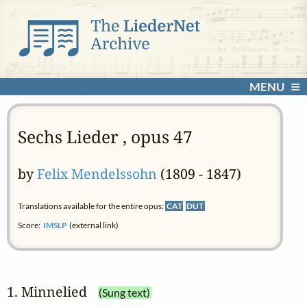
MENU
Sechs Lieder , opus 47
by
Felix Mendelssohn
(1809 - 1847)
Translations available for the entire opus:
CAT
DUT
Score:
IMSLP
(external link)
1. Minnelied
(Sung text)