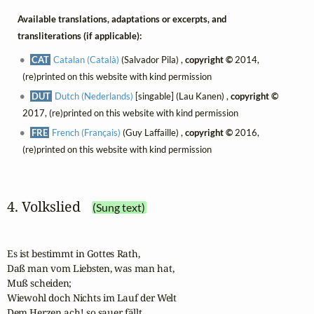
Available translations, adaptations or excerpts, and
transliterations (if applicable):
CAT
Catalan (Català)
(Salvador Pila) ,
copyright ©
2014,
(re)printed on this website with kind permission
DUT
Dutch (Nederlands)
[singable] (Lau Kanen) ,
copyright ©
2017, (re)printed on this website with kind permission
FRE
French (Français)
(Guy Laffaille) ,
copyright ©
2016,
(re)printed on this website with kind permission
4. Volkslied
(Sung text)
Es ist bestimmt in Gottes Rath,

Daß man vom Liebsten, was man hat, 

Muß scheiden;

Wiewohl doch Nichts im Lauf der Welt

Dem Herzen ach! so sauer fällt,
