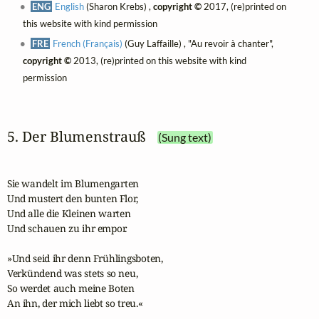
ENG
English
(Sharon Krebs) ,
copyright ©
2017, (re)printed on
this website with kind permission
FRE
French (Français)
(Guy Laffaille) , "Au revoir à chanter",
copyright ©
2013, (re)printed on this website with kind
permission
5. Der Blumenstrauß
(Sung text)
Sie wandelt im Blumengarten

Und mustert den bunten Flor,

Und alle die Kleinen warten

Und schauen zu ihr empor.

»Und seid ihr denn Frühlingsboten,

Verkündend was stets so neu,

So werdet auch meine Boten

An ihn, der mich liebt so treu.«
