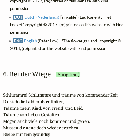
copyright ©
2022, (re)printed on this website with kind
permission
DUT
Dutch (Nederlands)
[singable] (Lau Kanen) , "Het
boeket",
copyright ©
2017, (re)printed on this website with kind
permission
ENG
English
(Peter Low) , "The flower garland",
copyright ©
2018, (re)printed on this website with kind permission
6. Bei der Wiege
(Sung text)
Schlummre! Schlummre und träume von kommender Zeit,

Die sich dir bald muß entfalten,

Träume, mein Kind, von Freud' und Leid,

Träume von lieben Gestalten!

Mögen auch viele noch kommen und gehen,

Müssen dir neue doch wieder erstehen,

Bleibe nur fein geduldig!
