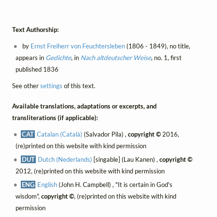
Text Authorship:
by
Ernst Freiherr von Feuchtersleben
(1806 - 1849), no title,
appears in
Gedichte
, in
Nach altdeutscher Weise
, no. 1, first
published 1836
See other
settings
of this text.
Available translations, adaptations or excerpts, and
transliterations (if applicable):
CAT
Catalan (Català)
(Salvador Pila) ,
copyright ©
2016,
(re)printed on this website with kind permission
DUT
Dutch (Nederlands)
[singable] (Lau Kanen) ,
copyright ©
2012, (re)printed on this website with kind permission
ENG
English
(John H. Campbell) , "It is certain in God's
wisdom",
copyright ©
, (re)printed on this website with kind
permission