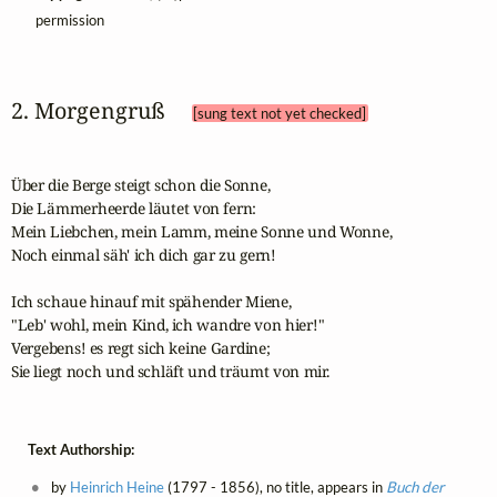
permission
2. Morgengruß 
[sung text not yet checked]
Über die Berge steigt schon die Sonne,

Die Lämmerheerde läutet von fern:

Mein Liebchen, mein Lamm, meine Sonne und Wonne,

Noch einmal säh' ich dich gar zu gern!

Ich schaue hinauf mit spähender Miene,

"Leb' wohl, mein Kind, ich wandre von hier!"

Vergebens! es regt sich keine Gardine;

Sie liegt noch und schläft und träumt von mir.
Text Authorship:
by
Heinrich Heine
(1797 - 1856), no title, appears in
Buch der