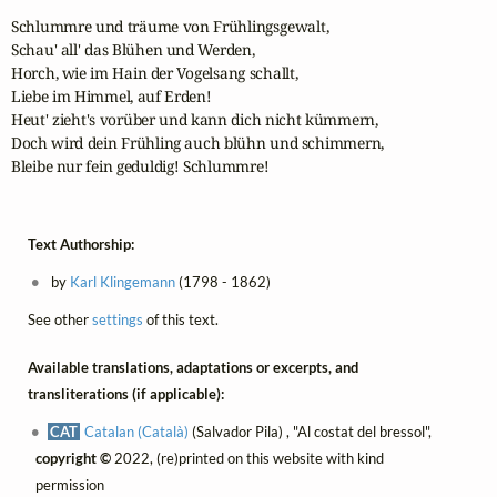
Schlummre und träume von Frühlingsgewalt,

Schau' all' das Blühen und Werden,

Horch, wie im Hain der Vogelsang schallt,

Liebe im Himmel, auf Erden!

Heut' zieht's vorüber und kann dich nicht kümmern,

Doch wird dein Frühling auch blühn und schimmern,

Bleibe nur fein geduldig! Schlummre! 
Text Authorship:
by
Karl Klingemann
(1798 - 1862)
See other
settings
of this text.
Available translations, adaptations or excerpts, and
transliterations (if applicable):
CAT
Catalan (Català)
(Salvador Pila) , "Al costat del bressol",
copyright ©
2022, (re)printed on this website with kind
permission