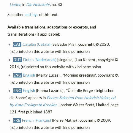
Lieder
, in
Die Heimkehr
, no. 83
See other
settings
of this text.
Available translations, adaptations or excerpts, and
transliterations (if applicable):
CAT
Catalan (Català)
(Salvador Pila) ,
copyright ©
2023,
(re)printed on this website with kind permission
DUT
Dutch (Nederlands)
[singable] (Lau Kanen) ,
copyright ©
2014, (re)printed on this website with kind permission
ENG
English
(Marty Lucas) , "Morning greetings",
copyright ©
,
(re)printed on this website with kind permission
ENG
English
(Emma Lazarus) , "Über die Berge steigt schon
die Sonne", appears in
Poems Selected from Heinrich Heine, ed.
by Kate Freiligrath Kroeker
, London: Walter Scott, Limited, page
121, first published 1887
FRE
French (Français)
(Pierre Mathé) ,
copyright ©
2009,
(re)printed on this website with kind permission