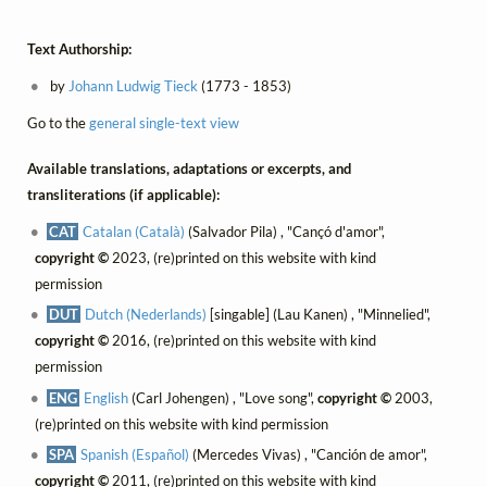
Text Authorship:
by
Johann Ludwig Tieck
(1773 - 1853)
Go to the
general single-text view
Available translations, adaptations or excerpts, and
transliterations (if applicable):
CAT
Catalan (Català)
(Salvador Pila) , "Cançó d'amor",
copyright ©
2023, (re)printed on this website with kind
permission
DUT
Dutch (Nederlands)
[singable] (Lau Kanen) , "Minnelied",
copyright ©
2016, (re)printed on this website with kind
permission
ENG
English
(Carl Johengen) , "Love song",
copyright ©
2003,
(re)printed on this website with kind permission
SPA
Spanish (Español)
(Mercedes Vivas) , "Canción de amor",
copyright ©
2011, (re)printed on this website with kind