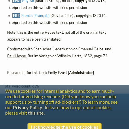
ENG
English
(Sharon Krebs) , no title,
copyright ©
2015,
(re)printed on this website with kind permission
FRE
French (Français)
(Guy Laffaille) ,
copyright ©
2014,
(re)printed on this website with kind permission
Note: this is the entire Heyse text; not all of the original text
appears to have been translated.
Confirmed with
Spanisches Liederbuch von Emanuel Geibel und
Paul Heyse.
Berlin: Verlag von Wilhelm Hertz, 1852, page 72
Researcher for this text: Emily Ezust [
Administrator
]
Total word count:
696
We use cookies for internal analytics and to earn much-
needed advertising revenue. (Did you know you can help
Contact
support us by turning off ad-blockers?) To learn more, see
Copyright
our
Privacy Policy
. To learn how to opt out of cookies,
Privacy
please visit
this site
.
Copyright © 2026 The LiederNet Archive
I acknowledge the use of cookies