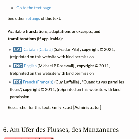
Go to the text page.
See other
settings
of this text.
Available translations, adaptations or excerpts, and
transliterations (if applicable):
CAT
Catalan (Català)
(Salvador Pila) ,
copyright ©
2021,
(re)printed on this website with kind permission
ENG
English
(Michael P Rosewall) ,
copyright ©
2011,
(re)printed on this website with kind permission
FRE
French (Français)
(Guy Laffaille) , "Quand tu vas parmi les
fleurs",
copyright ©
2011, (re)printed on this website with kind
permission
Researcher for this text: Emily Ezust [
Administrator
]
6. Am Ufer des Flusses, des Manzanares 