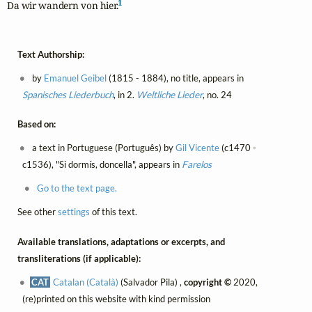
1
Da wir wandern von hier.
Text Authorship:
by
Emanuel Geibel
(1815 - 1884), no title, appears in
Spanisches Liederbuch
, in 2.
Weltliche Lieder
, no. 24
Based on:
a text in Portuguese (Português) by
Gil Vicente
(c1470 -
c1536), "Si dormís, doncella", appears in
Farelos
Go to the text page.
See other
settings
of this text.
Available translations, adaptations or excerpts, and
transliterations (if applicable):
CAT
Catalan (Català)
(Salvador Pila) ,
copyright ©
2020,
(re)printed on this website with kind permission