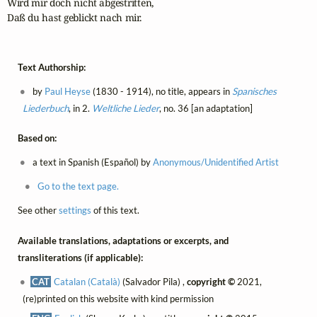
Wird mir doch nicht abgestritten,

Daß du hast geblickt nach mir.
Text Authorship:
by
Paul Heyse
(1830 - 1914), no title, appears in
Spanisches
Liederbuch
, in 2.
Weltliche Lieder
, no. 36 [an adaptation]
Based on:
a text in Spanish (Español) by
Anonymous/Unidentified Artist
Go to the text page.
See other
settings
of this text.
Available translations, adaptations or excerpts, and
transliterations (if applicable):
CAT
Catalan (Català)
(Salvador Pila) ,
copyright ©
2021,
(re)printed on this website with kind permission