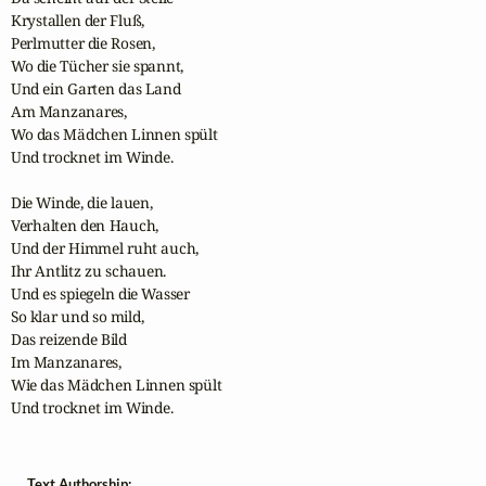
Krystallen der Fluß,

Perlmutter die Rosen,

Wo die Tücher sie spannt,

Und ein Garten das Land

Am Manzanares,

Wo das Mädchen Linnen spült 

Und trocknet im Winde.

Die Winde, die lauen,

Verhalten den Hauch,

Und der Himmel ruht auch,

Ihr Antlitz zu schauen.

Und es spiegeln die Wasser

So klar und so mild,

Das reizende Bild

Im Manzanares,

Wie das Mädchen Linnen spült 

Und trocknet im Winde.
Text Authorship: