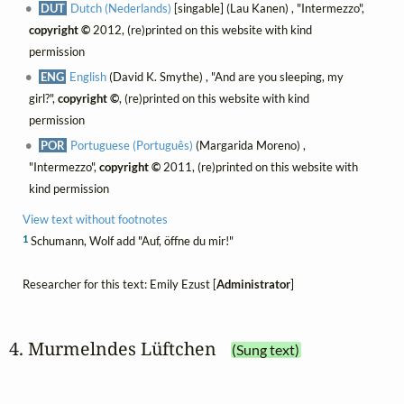
DUT
Dutch (Nederlands)
[singable] (Lau Kanen) , "Intermezzo",
copyright ©
2012, (re)printed on this website with kind
permission
ENG
English
(David K. Smythe) , "And are you sleeping, my
girl?",
copyright ©
, (re)printed on this website with kind
permission
POR
Portuguese (Português)
(Margarida Moreno) ,
"Intermezzo",
copyright ©
2011, (re)printed on this website with
kind permission
View text without footnotes
1
Schumann, Wolf add "Auf, öffne du mir!"
Researcher for this text: Emily Ezust [
Administrator
]
4. Murmelndes Lüftchen
(Sung text)