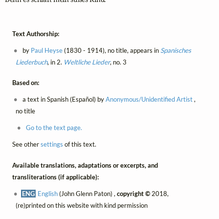
Text Authorship:
by
Paul Heyse
(1830 - 1914), no title, appears in
Spanisches
Liederbuch
, in 2.
Weltliche Lieder
, no. 3
Based on:
a text in Spanish (Español) by
Anonymous/Unidentified Artist
,
no title
Go to the text page.
See other
settings
of this text.
Available translations, adaptations or excerpts, and
transliterations (if applicable):
ENG
English
(John Glenn Paton) ,
copyright ©
2018,
(re)printed on this website with kind permission