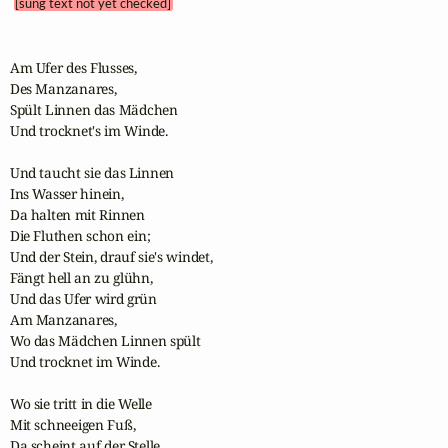
[sung text not yet checked]
Am Ufer des Flusses, 

Des Manzanares,

Spült Linnen das Mädchen 

Und trocknet's im Winde.

Und taucht sie das Linnen 

Ins Wasser hinein,

Da halten mit Rinnen 

Die Fluthen schon ein;

Und der Stein, drauf sie's windet,

Fängt hell an zu glühn,

Und das Ufer wird grün 

Am Manzanares,

Wo das Mädchen Linnen spült 

Und trocknet im Winde.

Wo sie tritt in die Welle 

Mit schneeigen Fuß,

Da scheint auf der Stelle
