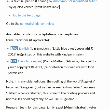
a text in Spanish (Español) by
Anonymous/Unidentified Artist
,
"Ay ojuelos verdes" [text unavailable]
Go to the text page.
Go to the
general single-text view
Available translations, adaptations or excerpts, and
transliterations (if applicable):
ENG
English
(Iain Sneddon) , "Little blue eyes",
copyright ©
2019, (re)printed on this website with kind permission
FRE
French (Français)
(Pierre Mathé) , "Ah vous, chers petits
yeux",
copyright ©
2021, (re)printed on this website with kind
permission
Note: in many older editions, the spelling of the word "Äugelein"
becomes "Aeugelein", but as can be seen in how "über" becomes
"Ueber" when capitalized, this is due to the printing process and
not to rules of orthography, so we use "Äugelein".
Research team for this page: Emily Ezust
[Administrator]
, Peter