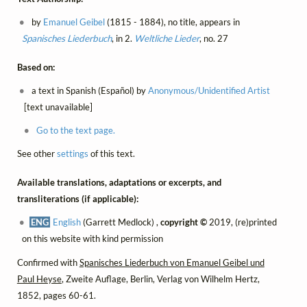
by
Emanuel Geibel
(1815 - 1884), no title, appears in
Spanisches Liederbuch
, in 2.
Weltliche Lieder
, no. 27
Based on:
a text in Spanish (Español) by
Anonymous/Unidentified Artist
[text unavailable]
Go to the text page.
See other
settings
of this text.
Available translations, adaptations or excerpts, and
transliterations (if applicable):
ENG
English
(Garrett Medlock) ,
copyright ©
2019, (re)printed
on this website with kind permission
Confirmed with
Spanisches Liederbuch von Emanuel Geibel und
Paul Heyse
, Zweite Auflage, Berlin, Verlag von Wilhelm Hertz,
1852, pages 60-61.