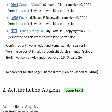
CAT
Catalan (Català)
(Salvador Pila) ,
copyright ©
2021,
(re)printed on this website with kind permission
ENG
English
(Michael P Rosewall) ,
copyright ©
2011,
(re)printed on this website with kind permission
FRE
French (Français)
(Guy Laffaille) ,
copyright ©
2011,
(re)printed on this website with kind permission
Confirmed with
Volkslieder und Romanzen der Spanier im
Versmasse des Originals verdeutscht durch Emanuel Geibel,
Berlin: Verlag von Alexander Duncker, 1843, page 26
Researcher for this page: Sharon Krebs
[Senior Associate Editor]
2. Ach ihr lieben Äuglein
(Sung text)
Ach ihr lieben Äuglein,

ach ihr blauen Äuglein,
