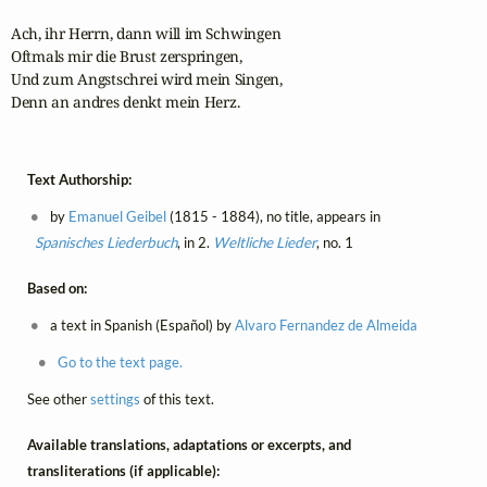
Ach, ihr Herrn, dann will im Schwingen

Oftmals mir die Brust zerspringen,

Und zum Angstschrei wird mein Singen,

Denn an andres denkt mein Herz.
Text Authorship:
by
Emanuel Geibel
(1815 - 1884), no title, appears in
Spanisches Liederbuch
, in 2.
Weltliche Lieder
, no. 1
Based on:
a text in Spanish (Español) by
Alvaro Fernandez de Almeida
Go to the text page.
See other
settings
of this text.
Available translations, adaptations or excerpts, and
transliterations (if applicable):