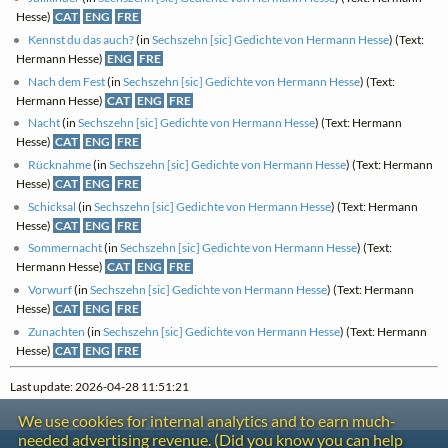
Hesse)
CAT
ENG
FRE
Kennst du das auch?
(in
Sechszehn [sic] Gedichte von Hermann Hesse
) (Text:
Hermann Hesse)
ENG
FRE
Nach dem Fest
(in
Sechszehn [sic] Gedichte von Hermann Hesse
) (Text:
Hermann Hesse)
CAT
ENG
FRE
Nacht
(in
Sechszehn [sic] Gedichte von Hermann Hesse
) (Text: Hermann
Hesse)
CAT
ENG
FRE
Rücknahme
(in
Sechszehn [sic] Gedichte von Hermann Hesse
) (Text: Hermann
Hesse)
CAT
ENG
FRE
Schicksal
(in
Sechszehn [sic] Gedichte von Hermann Hesse
) (Text: Hermann
Hesse)
CAT
ENG
FRE
Sommernacht
(in
Sechszehn [sic] Gedichte von Hermann Hesse
) (Text:
Hermann Hesse)
CAT
ENG
FRE
Vorwurf
(in
Sechszehn [sic] Gedichte von Hermann Hesse
) (Text: Hermann
Hesse)
CAT
ENG
FRE
Zunachten
(in
Sechszehn [sic] Gedichte von Hermann Hesse
) (Text: Hermann
Hesse)
CAT
ENG
FRE
Last update: 2026-04-28 11:51:21
We use cookies for internal analytics and to earn much-
needed advertising revenue. (Did you know you can help