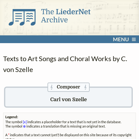
MENU
Texts to Art Songs and Choral Works by C.
von Szelle
Composer
𝄞
𝄞
Carl von Szelle
Legend:
The symbol
[x]
indicates a placeholder for a text that is not yet in the database.
The symbol
⊗
indicates a translation that is missing an original text.
A
*
indicates that a text cannot (yet?) be displayed on this site because of its copyright