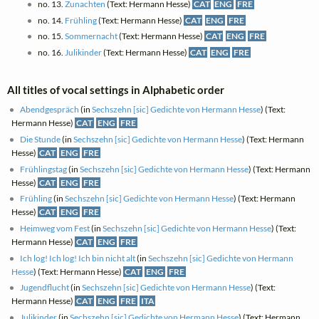
no. 13.
Zunachten
(Text: Hermann Hesse)
CAT
ENG
FRE
no. 14.
Frühling
(Text: Hermann Hesse)
CAT
ENG
FRE
no. 15.
Sommernacht
(Text: Hermann Hesse)
CAT
ENG
FRE
no. 16.
Julikinder
(Text: Hermann Hesse)
CAT
ENG
FRE
All titles of vocal settings in Alphabetic order
Abendgespräch
(in
Sechszehn [sic] Gedichte von Hermann Hesse
) (Text:
Hermann Hesse)
CAT
ENG
FRE
Die Stunde
(in
Sechszehn [sic] Gedichte von Hermann Hesse
) (Text: Hermann
Hesse)
CAT
ENG
FRE
Frühlingstag
(in
Sechszehn [sic] Gedichte von Hermann Hesse
) (Text: Hermann
Hesse)
CAT
ENG
FRE
Frühling
(in
Sechszehn [sic] Gedichte von Hermann Hesse
) (Text: Hermann
Hesse)
CAT
ENG
FRE
Heimweg vom Fest
(in
Sechszehn [sic] Gedichte von Hermann Hesse
) (Text:
Hermann Hesse)
CAT
ENG
FRE
Ich log! Ich log! Ich bin nicht alt
(in
Sechszehn [sic] Gedichte von Hermann
Hesse
) (Text: Hermann Hesse)
CAT
ENG
FRE
Jugendflucht
(in
Sechszehn [sic] Gedichte von Hermann Hesse
) (Text:
Hermann Hesse)
CAT
ENG
FRE
ITA
Julikinder
(in
Sechszehn [sic] Gedichte von Hermann Hesse
) (Text: Hermann