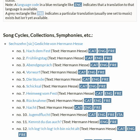
status.
Note: A
language code
in a blue rectangle like
ENG
indicates that a translation to that
language is available.
A grey rectangle like
FRE
indicates a particular translation (usually one set to music)
exists but isn't yet available.
Song Cycles, Collections, Symphonies, etc.:
Sechszehn [sic] Gedichte von Hermann Hesse
no. 1.
Nach dem Fest
(Text: Hermann Hesse)
CAT
ENG
FRE
no. 2.
Frühlingstag
(Text: Hermann Hesse)
CAT
ENG
FRE
no. 3.
Abendgespräch
(Text: Hermann Hesse)
CAT
ENG
FRE
no. 4.
Vorwurf
(Text: Hermann Hesse)
CAT
ENG
FRE
no. 5.
Die Stunde
(Text: Hermann Hesse)
CAT
ENG
FRE
no. 6.
Schicksal
(Text: Hermann Hesse)
CAT
ENG
FRE
no. 7.
Heimweg vom Fest
(Text: Hermann Hesse)
CAT
ENG
FRE
no. 8.
Rücknahme
(Text: Hermann Hesse)
CAT
ENG
FRE
no. 9.
Nacht
(Text: Hermann Hesse)
CAT
ENG
FRE
no. 10.
Jugendflucht
(Text: Hermann Hesse)
CAT
ENG
FRE
ITA
no. 11.
Kennst du das auch?
(Text: Hermann Hesse)
ENG
FRE
no. 12.
Ich log! Ich log! Ich bin nicht alt
(Text: Hermann Hesse)
CAT
ENG
FRE