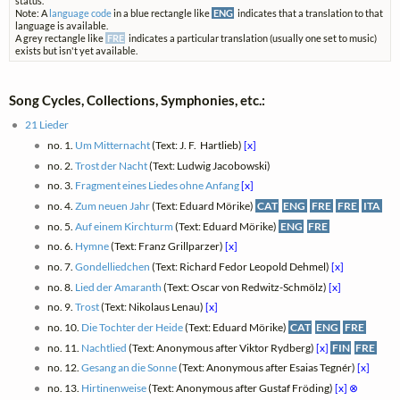
status.
Note: A
language code
in a blue rectangle like
ENG
indicates that a translation to that
language is available.
A grey rectangle like
FRE
indicates a particular translation (usually one set to music)
exists but isn't yet available.
Song Cycles, Collections, Symphonies, etc.:
21 Lieder
no. 1.
Um Mitternacht
(Text: J. F. ‎ Hartlieb)
[x]
no. 2.
Trost der Nacht
(Text: Ludwig Jacobowski)
no. 3.
Fragment eines Liedes ohne Anfang
[x]
no. 4.
Zum neuen Jahr
(Text: Eduard Mörike)
CAT
ENG
FRE
FRE
ITA
no. 5.
Auf einem Kirchturm
(Text: Eduard Mörike)
ENG
FRE
no. 6.
Hymne
(Text: Franz Grillparzer)
[x]
no. 7.
Gondelliedchen
(Text: Richard Fedor Leopold Dehmel)
[x]
no. 8.
Lied der Amaranth
(Text: Oscar von Redwitz-Schmölz)
[x]
no. 9.
Trost
(Text: Nikolaus Lenau)
[x]
no. 10.
Die Tochter der Heide
(Text: Eduard Mörike)
CAT
ENG
FRE
no. 11.
Nachtlied
(Text: Anonymous after Viktor Rydberg)
[x]
FIN
FRE
no. 12.
Gesang an die Sonne
(Text: Anonymous after Esaias Tegnér)
[x]
no. 13.
Hirtinenweise
(Text: Anonymous after Gustaf Fröding)
[x]
⊗