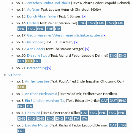
no. 13.
Zwischen Leukas und Ithaka
(Text: Richard Fedor Leopold Dehmel)
no. 14.
Auftrag
(Text: Ludwig Heinrich Christoph Hölty)
no. 15.
Durch Ährenfelder
(Text: F. Sänger)
[x]
no. 16.
Herbst
(Text: Rainer Maria Rilke)
ENG
ENG
ENG
ENG
ENG
ENG
ENG
ENG
FRE
ITA
no. 17.
Gedanken eines Vaters in einem Schützengraben
[x]
no. 18.
Im Schnee
(Text: J. F. ‎ Hartlieb)
[x]
no. 19.
Alte Lieder
(Text: Christa von Satzger)
[x]
no. 20.
Die stille Stadt
(Text: Richard Fedor Leopold Dehmel)
ENG
ENG
FIN
FIN
FRE
no. 21.
Betrachtung
[x]
9 Lieder
no. 1.
Am heiligen See
(Text: Paul Alfred Enderling after Ohotsuno Ozi)
ENG
no. 2.
An einen Herbstwald
(Text: Wladimir, Freiherr von Hartlieb)
no. 3.
Ein Stündlein wohl vor Tag
(Text: Eduard Mörike)
CAT
DUT
ENG
FRE
ITA
no. 4.
Liebeslied
(Text: Rainer Maria Rilke)
CAT
ENG
ENG
ENG
ENG
ENG
ENG
ENG
ENG
ENG
FRE
ITA
ITA
no. 5.
Lied der Mutter
(Text: Richard Fedor Leopold Dehmel)
CAT
ENG
FRE