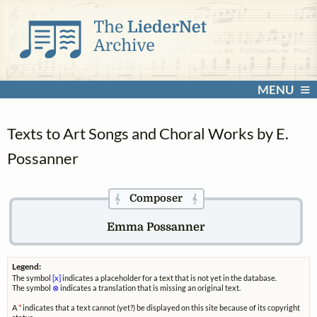
MENU
Texts to Art Songs and Choral Works by E.
Possanner
Composer
𝄞
𝄞
Emma Possanner
Legend:
The symbol
[x]
indicates a placeholder for a text that is not yet in the database.
The symbol
⊗
indicates a translation that is missing an original text.
A
*
indicates that a text cannot (yet?) be displayed on this site because of its copyright