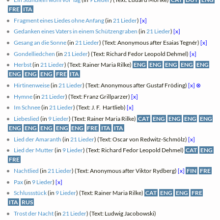
FRE
ITA
Fragment eines Liedes ohne Anfang
(in
21 Lieder
)
[x]
Gedanken eines Vaters in einem Schützengraben
(in
21 Lieder
)
[x]
Gesang an die Sonne
(in
21 Lieder
) (Text: Anonymous after Esaias Tegnér)
[x]
Gondelliedchen
(in
21 Lieder
) (Text: Richard Fedor Leopold Dehmel)
[x]
Herbst
(in
21 Lieder
) (Text: Rainer Maria Rilke)
ENG
ENG
ENG
ENG
ENG
ENG
ENG
ENG
FRE
ITA
Hirtinenweise
(in
21 Lieder
) (Text: Anonymous after Gustaf Fröding)
[x]
⊗
Hymne
(in
21 Lieder
) (Text: Franz Grillparzer)
[x]
Im Schnee
(in
21 Lieder
) (Text: J. F. ‎ Hartlieb)
[x]
Liebeslied
(in
9 Lieder
) (Text: Rainer Maria Rilke)
CAT
ENG
ENG
ENG
ENG
ENG
ENG
ENG
ENG
ENG
FRE
ITA
ITA
Lied der Amaranth
(in
21 Lieder
) (Text: Oscar von Redwitz-Schmölz)
[x]
Lied der Mutter
(in
9 Lieder
) (Text: Richard Fedor Leopold Dehmel)
CAT
ENG
FRE
Nachtlied
(in
21 Lieder
) (Text: Anonymous after Viktor Rydberg)
[x]
FIN
FRE
Pax
(in
9 Lieder
)
[x]
Schlussstück
(in
9 Lieder
) (Text: Rainer Maria Rilke)
CAT
ENG
ENG
FRE
ITA
RUS
Trost der Nacht
(in
21 Lieder
) (Text: Ludwig Jacobowski)