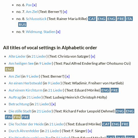
no. 6.
Pax
[x]
no. 7.
Am Ziel
(Text: Berner?)
[x]
no. 8.
Schlussstück
(Text: Rainer Maria Rilke)
CAT
ENG
ENG
FRE
ITA
RUS
no. 9.
Widmung. Stadien
[x]
All titles of vocal settings in Alphabetic order
Alte Lieder
(in
21 Lieder
) (Text: Christa von Satzger)
[x]
Am heiligen See
(in
9 Lieder
) (Text: Paul Alfred Enderling after Ohotsuno Ozi)
ENG
Am Ziel
(in
9 Lieder
) (Text: Berner?)
[x]
An einen Herbstwald
(in
9 Lieder
) (Text: Wladimir, Freiherr von Hartlieb)
Auf einem Kirchturm
(in
21 Lieder
) (Text: Eduard Mörike)
ENG
FRE
Auftrag
(in
21 Lieder
) (Text: Ludwig Heinrich Christoph Hölty)
Betrachtung
(in
21 Lieder
)
[x]
Die stille Stadt
(in
21 Lieder
) (Text: Richard Fedor Leopold Dehmel)
ENG
ENG
FIN
FIN
FRE
Die Tochter der Heide
(in
21 Lieder
) (Text: Eduard Mörike)
CAT
ENG
FRE
Durch Ährenfelder
(in
21 Lieder
) (Text: F. Sänger)
[x]
Ein Stündlein wohl vor Tag
(in
9 Lieder
) (Text: Eduard Mörike)
CAT
DUT
ENG