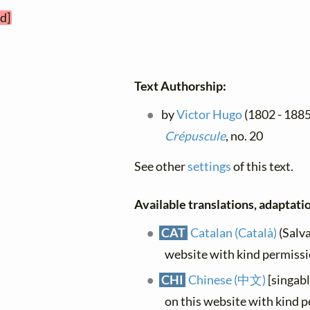
d]
Text Authorship:
by
Victor Hugo
(1802 - 1885)
Crépuscule
, no. 20
See other
settings
of this text.
Available translations, adaptatio
CAT
Catalan (Català)
(Salva
website with kind permiss
CHI
Chinese (中文)
[singabl
on this website with kind 