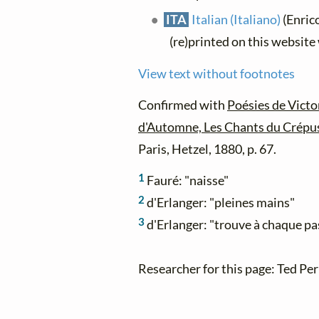
ITA
Italian (Italiano)
(Enric
(re)printed on this website
View text without footnotes
Confirmed with
Poésies de Victo
d'Automne, Les Chants du Crépus
Paris, Hetzel, 1880, p. 67.
1
Fauré: "naisse"
2
d'Erlanger: "pleines mains"
3
d'Erlanger: "trouve à chaque pa
Researcher for this page: Ted Per