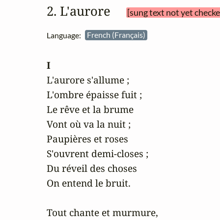
2. L'aurore 
[sung text not yet checke
Language:
French (Français)
I
L'aurore s'allume ;

L'ombre épaisse fuit ;

Le rêve et la brume

Vont où va la nuit ;

Paupières et roses

S'ouvrent demi-closes ;

Du réveil des choses

On entend le bruit.

Tout chante et murmure,
