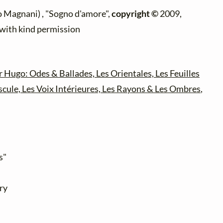
o Magnani) , "Sogno d'amore",
copyright ©
2009,
 with kind permission
r Hugo: Odes & Ballades, Les Orientales, Les Feuilles
cule, Les Voix Intérieures, Les Rayons & Les Ombres
,
s"
ry