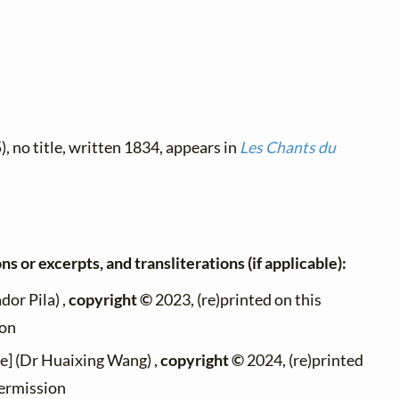
, no title, written 1834, appears in
Les Chants du
ns or excerpts, and transliterations (if applicable):
dor Pila) ,
copyright ©
2023, (re)printed on this
ion
e] (Dr Huaixing Wang) ,
copyright ©
2024, (re)printed
permission