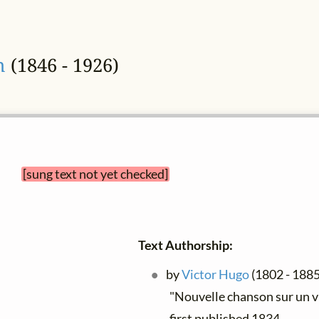
n
(1846 - 1926)
n 
[sung text not yet checked]
Text Authorship:
by
Victor Hugo
(1802 - 1885)
"Nouvelle chanson sur un vie
first published 1834