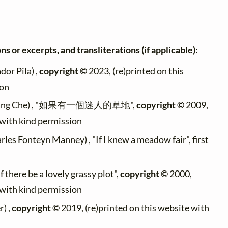
ns or excerpts, and transliterations (if applicable):
dor Pila) ,
copyright ©
2023, (re)printed on this
ion
Jiang Che) , "如果有一個迷人的草地",
copyright ©
2009,
 with kind permission
rles Fonteyn Manney) , "If I knew a meadow fair", first
If there be a lovely grassy plot",
copyright ©
2000,
 with kind permission
) ,
copyright ©
2019, (re)printed on this website with