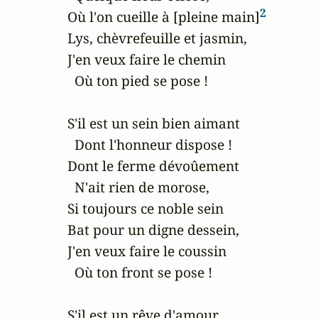
2
Où l'on cueille à [pleine main]
Lys, chèvrefeuille et jasmin,

J'en veux faire le chemin

  Où ton pied se pose !

S'il est un sein bien aimant

  Dont l'honneur dispose !

Dont le ferme dévoûement

  N'ait rien de morose,

Si toujours ce noble sein

Bat pour un digne dessein,

J'en veux faire le coussin

  Où ton front se pose !

S'il est un rêve d'amour,
