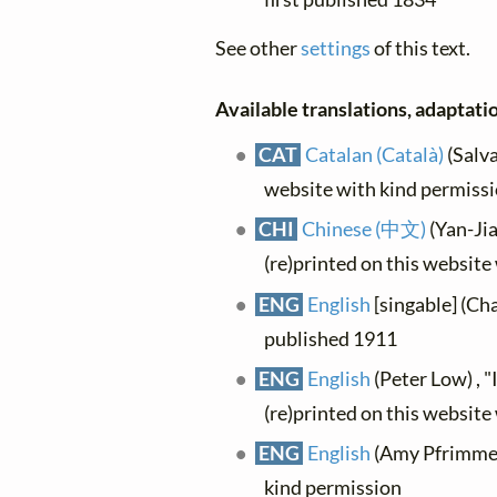
See other
settings
of this text.
Available translations, adaptatio
CAT
Catalan (Català)
(Salva
website with kind permiss
CHI
Chinese (中文)
(Yan-
(re)printed on this website
ENG
English
[singable] (Cha
published 1911
ENG
English
(Peter Low) , "
(re)printed on this website
ENG
English
(Amy Pfrimmer
kind permission