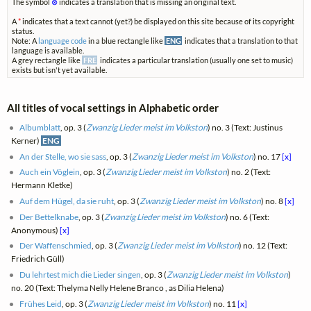
The symbol
⊗
indicates a translation that is missing an original text.
A
*
indicates that a text cannot (yet?) be displayed on this site because of its copyright
status.
Note: A
language code
in a blue rectangle like
ENG
indicates that a translation to that
language is available.
A grey rectangle like
FRE
indicates a particular translation (usually one set to music)
exists but isn't yet available.
All titles of vocal settings in Alphabetic order
Albumblatt
, op. 3 (
Zwanzig Lieder meist im Volkston
) no. 3 (Text: Justinus
Kerner)
ENG
An der Stelle, wo sie sass
, op. 3 (
Zwanzig Lieder meist im Volkston
) no. 17
[x]
Auch ein Vöglein
, op. 3 (
Zwanzig Lieder meist im Volkston
) no. 2 (Text:
Hermann Kletke)
Auf dem Hügel, da sie ruht
, op. 3 (
Zwanzig Lieder meist im Volkston
) no. 8
[x]
Der Bettelknabe
, op. 3 (
Zwanzig Lieder meist im Volkston
) no. 6 (Text:
Anonymous)
[x]
Der Waffenschmied
, op. 3 (
Zwanzig Lieder meist im Volkston
) no. 12 (Text:
Friedrich Güll)
Du lehrtest mich die Lieder singen
, op. 3 (
Zwanzig Lieder meist im Volkston
)
no. 20 (Text: Thelyma Nelly Helene Branco , as Dilia Helena)
Frühes Leid
, op. 3 (
Zwanzig Lieder meist im Volkston
) no. 11
[x]