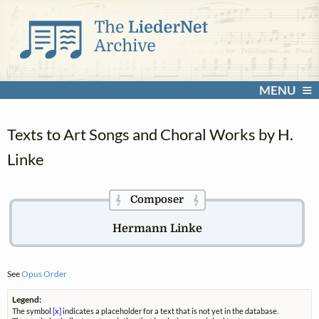
MENU
Texts to Art Songs and Choral Works by H.
Linke
Composer
𝄞
𝄞
Hermann Linke
See
Opus Order
Legend:
The symbol
[x]
indicates a placeholder for a text that is not yet in the database.