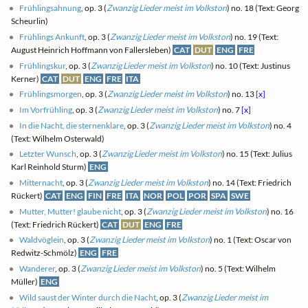
Frühlingsahnung
, op. 3 (
Zwanzig Lieder meist im Volkston
) no. 18 (Text: Georg
Scheurlin)
Frühlings Ankunft
, op. 3 (
Zwanzig Lieder meist im Volkston
) no. 19 (Text:
August Heinrich Hoffmann von Fallersleben)
CAT
DUT
ENG
FRE
Frühlingskur
, op. 3 (
Zwanzig Lieder meist im Volkston
) no. 10 (Text: Justinus
Kerner)
CAT
DUT
ENG
FRE
ITA
Frühlingsmorgen
, op. 3 (
Zwanzig Lieder meist im Volkston
) no. 13
[x]
Im Vorfrühling
, op. 3 (
Zwanzig Lieder meist im Volkston
) no. 7
[x]
In die Nacht, die sternenklare
, op. 3 (
Zwanzig Lieder meist im Volkston
) no. 4
(Text: Wilhelm Osterwald)
Letzter Wunsch
, op. 3 (
Zwanzig Lieder meist im Volkston
) no. 15 (Text: Julius
Karl Reinhold Sturm)
ENG
Mitternacht
, op. 3 (
Zwanzig Lieder meist im Volkston
) no. 14 (Text: Friedrich
Rückert)
CAT
ENG
FIN
FRE
ITA
NOR
POL
POR
SPA
SWE
Mutter, Mutter! glaube nicht
, op. 3 (
Zwanzig Lieder meist im Volkston
) no. 16
(Text: Friedrich Rückert)
CAT
DUT
ENG
FRE
Waldvöglein
, op. 3 (
Zwanzig Lieder meist im Volkston
) no. 1 (Text: Oscar von
Redwitz-Schmölz)
ENG
FRE
Wanderer
, op. 3 (
Zwanzig Lieder meist im Volkston
) no. 5 (Text: Wilhelm
Müller)
ENG
Wild saust der Winter durch die Nacht
, op. 3 (
Zwanzig Lieder meist im