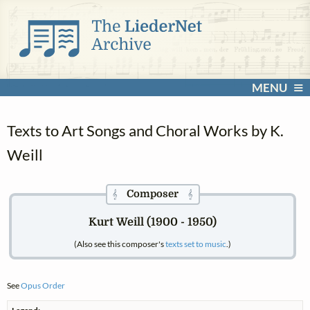
MENU
Texts to Art Songs and Choral Works by K.
Weill
Composer
𝄞
𝄞
Kurt Weill (1900 - 1950)
(Also see this composer's
texts set to music
.)
See
Opus Order