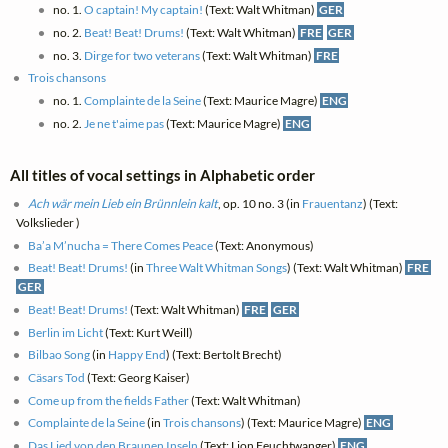
no. 1.
O captain! My captain!
(Text: Walt Whitman)
GER
no. 2.
Beat! Beat! Drums!
(Text: Walt Whitman)
FRE
GER
no. 3.
Dirge for two veterans
(Text: Walt Whitman)
FRE
Trois chansons
no. 1.
Complainte de la Seine
(Text: Maurice Magre)
ENG
no. 2.
Je ne t'aime pas
(Text: Maurice Magre)
ENG
All titles of vocal settings in Alphabetic order
Ach wär mein Lieb ein Brünnlein kalt
, op. 10 no. 3 (in
Frauentanz
) (Text:
Volkslieder )
Ba’a M’nucha = There Comes Peace
(Text: Anonymous)
Beat! Beat! Drums!
(in
Three Walt Whitman Songs
) (Text: Walt Whitman)
FRE
GER
Beat! Beat! Drums!
(Text: Walt Whitman)
FRE
GER
Berlin im Licht
(Text: Kurt Weill)
Bilbao Song
(in
Happy End
) (Text: Bertolt Brecht)
Cäsars Tod
(Text: Georg Kaiser)
Come up from the fields Father
(Text: Walt Whitman)
Complainte de la Seine
(in
Trois chansons
) (Text: Maurice Magre)
ENG
Das Lied von den Braunen Inseln
(Text: Lion Feuchtwanger)
ENG