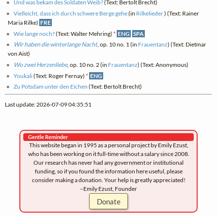
Und was bekam des Soldaten Weib?
(Text: Bertolt Brecht)
Vielleicht, dass ich durch schwere Berge gehe
(in
Rilkelieder
) (Text: Rainer
Maria Rilke)
FRE
Wie lange noch?
(Text: Walter Mehring)
*
ENG
SPA
Wir haben die winterlange Nacht
, op. 10 no. 1 (in
Frauentanz
) (Text: Dietmar
von Aist)
Wo zwei Herzenliebe
, op. 10 no. 2 (in
Frauentanz
) (Text: Anonymous)
Youkali
(Text: Roger Fernay)
*
ENG
Zu Potsdam unter den Eichen
(Text: Bertolt Brecht)
Last update: 2026-07-09 04:35:51
Gentle Reminder
This website began in 1995 as a personal project by Emily Ezust,
who has been working on it full-time without a salary since 2008.
Our research has never had any government or institutional
funding, so if you found the information here useful, please
consider making a donation. Your help is greatly appreciated!
–Emily Ezust, Founder
Donate