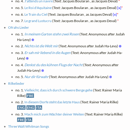
no. 4.
J'attends un navire
(Text: Jacques Boularan , as Jacques Deval)
*
no. 5.
Le Roi d'Aquitaine
(Text: Jacques Boularan , as Jacques Deval)
[x]
*
no. 6.
Le Train du Ciel
(Text: Jacques Boularan , as Jacques Deval)
[x]
*
no. 7.
Le grand Lustucru
(Text: Jacques Boularan , as Jacques Deval)
*
Ofrahs Lieder
no. 1.
In meinem Garten stehn zwei Rosen
(Text: Anonymous after Judah
Ha-Levy)
⊗
no. 2.
Nichts ist die Welt mir
(Text: Anonymous after Judah Ha-Levy)
⊗
no. 3.
Er sah mir liebend in die Augen
(Text: Anonymous after Judah Ha-
Levy)
⊗
no. 4.
Denkst du des kühnen Flugs der Nacht
(Text: Anonymous after
Judah Ha-Levy)
⊗
no. 5.
Nur dir fürwahr
(Text: Anonymous after Judah Ha-Levy)
⊗
Rilkelieder
no. 1.
Vielleicht, dass ich durch schwere Berge gehe
(Text: Rainer Maria
Rilke)
FRE
no. 2.
In diesem Dorfe steht das letzte Haus
(Text: Rainer Maria Rilke)
ENG
ENG
ITA
no. 3.
Mach mich zum Wächter deiner Weiten
(Text: Rainer Maria Rilke)
FRE
ITA
Three Walt Whitman Songs