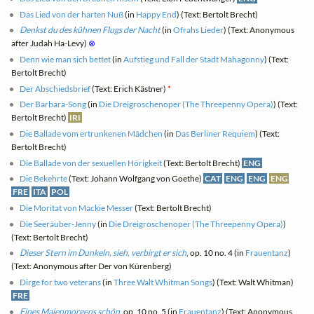
Das Lied von der harten Nuß
(in
Happy End
) (Text: Bertolt Brecht)
Denkst du des kühnen Flugs der Nacht
(in
Ofrahs Lieder
) (Text: Anonymous
after Judah Ha-Levy)
⊗
Denn wie man sich bettet
(in
Aufstieg und Fall der Stadt Mahagonny
) (Text:
Bertolt Brecht)
Der Abschiedsbrief
(Text: Erich Kästner)
*
Der Barbara-Song
(in
Die Dreigroschenoper (The Threepenny Opera)
) (Text:
Bertolt Brecht)
IRI
Die Ballade vom ertrunkenen Mädchen
(in
Das Berliner Requiem
) (Text:
Bertolt Brecht)
Die Ballade von der sexuellen Hörigkeit
(Text: Bertolt Brecht)
ENG
Die Bekehrte
(Text: Johann Wolfgang von Goethe)
CAT
ENG
ENG
ENG
FRE
ITA
POL
Die Moritat von Mackie Messer
(Text: Bertolt Brecht)
Die Seeräuber-Jenny
(in
Die Dreigroschenoper (The Threepenny Opera)
)
(Text: Bertolt Brecht)
Dieser Stern im Dunkeln, sieh, verbirgt er sich
, op. 10 no. 4 (in
Frauentanz
)
(Text: Anonymous after Der von Kürenberg)
Dirge for two veterans
(in
Three Walt Whitman Songs
) (Text: Walt Whitman)
FRE
Eines Maienmorgens schön
, op. 10 no. 5 (in
Frauentanz
) (Text: Anonymous