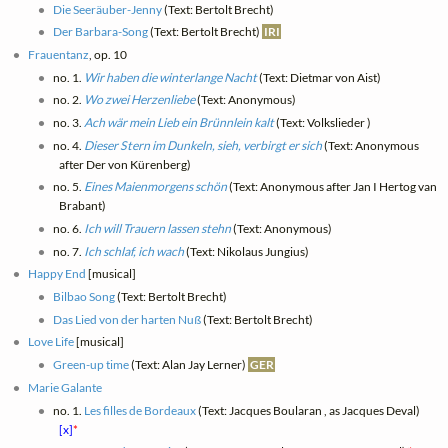
Die Seeräuber-Jenny
(Text: Bertolt Brecht)
Der Barbara-Song
(Text: Bertolt Brecht)
IRI
Frauentanz
, op. 10
no. 1.
Wir haben die winterlange Nacht
(Text: Dietmar von Aist)
no. 2.
Wo zwei Herzenliebe
(Text: Anonymous)
no. 3.
Ach wär mein Lieb ein Brünnlein kalt
(Text: Volkslieder )
no. 4.
Dieser Stern im Dunkeln, sieh, verbirgt er sich
(Text: Anonymous
after Der von Kürenberg)
no. 5.
Eines Maienmorgens schön
(Text: Anonymous after Jan I Hertog van
Brabant)
no. 6.
Ich will Trauern lassen stehn
(Text: Anonymous)
no. 7.
Ich schlaf, ich wach
(Text: Nikolaus Jungius)
Happy End
[musical]
Bilbao Song
(Text: Bertolt Brecht)
Das Lied von der harten Nuß
(Text: Bertolt Brecht)
Love Life
[musical]
Green-up time
(Text: Alan Jay Lerner)
GER
Marie Galante
no. 1.
Les filles de Bordeaux
(Text: Jacques Boularan , as Jacques Deval)
[x]
*