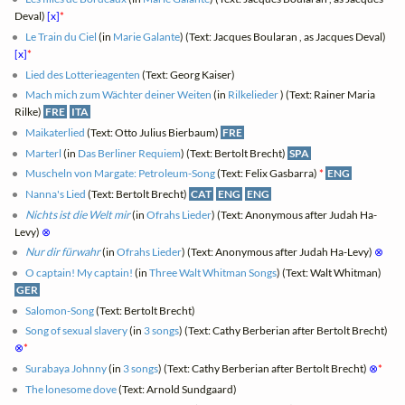
Deval)
[x]
*
Le Train du Ciel
(in
Marie Galante
) (Text: Jacques Boularan , as Jacques Deval)
[x]
*
Lied des Lotterieagenten
(Text: Georg Kaiser)
Mach mich zum Wächter deiner Weiten
(in
Rilkelieder
) (Text: Rainer Maria
Rilke)
FRE
ITA
Maikaterlied
(Text: Otto Julius Bierbaum)
FRE
Marterl
(in
Das Berliner Requiem
) (Text: Bertolt Brecht)
SPA
Muscheln von Margate: Petroleum-Song
(Text: Felix Gasbarra)
*
ENG
Nanna's Lied
(Text: Bertolt Brecht)
CAT
ENG
ENG
Nichts ist die Welt mir
(in
Ofrahs Lieder
) (Text: Anonymous after Judah Ha-
Levy)
⊗
Nur dir fürwahr
(in
Ofrahs Lieder
) (Text: Anonymous after Judah Ha-Levy)
⊗
O captain! My captain!
(in
Three Walt Whitman Songs
) (Text: Walt Whitman)
GER
Salomon-Song
(Text: Bertolt Brecht)
Song of sexual slavery
(in
3 songs
) (Text: Cathy Berberian after Bertolt Brecht)
⊗
*
Surabaya Johnny
(in
3 songs
) (Text: Cathy Berberian after Bertolt Brecht)
⊗
*
The lonesome dove
(Text: Arnold Sundgaard)