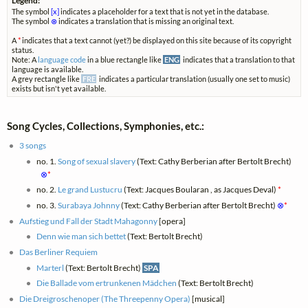
Legend:
The symbol
[x]
indicates a placeholder for a text that is not yet in the database.
The symbol
⊗
indicates a translation that is missing an original text.
A
*
indicates that a text cannot (yet?) be displayed on this site because of its copyright
status.
Note: A
language code
in a blue rectangle like
ENG
indicates that a translation to that
language is available.
A grey rectangle like
FRE
indicates a particular translation (usually one set to music)
exists but isn't yet available.
Song Cycles, Collections, Symphonies, etc.:
3 songs
no. 1.
Song of sexual slavery
(Text: Cathy Berberian after Bertolt Brecht)
⊗
*
no. 2.
Le grand Lustucru
(Text: Jacques Boularan , as Jacques Deval)
*
no. 3.
Surabaya Johnny
(Text: Cathy Berberian after Bertolt Brecht)
⊗
*
Aufstieg und Fall der Stadt Mahagonny
[opera]
Denn wie man sich bettet
(Text: Bertolt Brecht)
Das Berliner Requiem
Marterl
(Text: Bertolt Brecht)
SPA
Die Ballade vom ertrunkenen Mädchen
(Text: Bertolt Brecht)
Die Dreigroschenoper (The Threepenny Opera)
[musical]