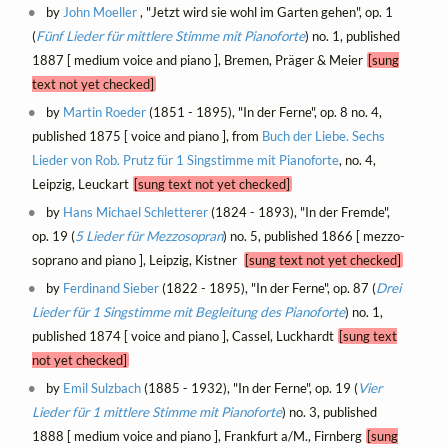
by
John Moeller
, "Jetzt wird sie wohl im Garten gehen", op. 1
(
Fünf Lieder für mittlere Stimme mit Pianoforte
) no. 1, published
1887 [ medium voice and piano ], Bremen, Präger & Meier
[sung
text not yet checked]
by
Martin Roeder
(1851 - 1895), "In der Ferne", op. 8 no. 4,
published 1875 [ voice and piano ], from
Buch der Liebe. Sechs
Lieder von Rob. Prutz für 1 Singstimme mit Pianoforte
, no. 4,
Leipzig, Leuckart
[sung text not yet checked]
by
Hans Michael Schletterer
(1824 - 1893), "In der Fremde",
op. 19 (
5 Lieder für Mezzosopran
) no. 5, published 1866 [ mezzo-
soprano and piano ], Leipzig, Kistner
[sung text not yet checked]
by
Ferdinand Sieber
(1822 - 1895), "In der Ferne", op. 87 (
Drei
Lieder für 1 Singstimme mit Begleitung des Pianoforte
) no. 1,
published 1874 [ voice and piano ], Cassel, Luckhardt
[sung text
not yet checked]
by
Emil Sulzbach
(1885 - 1932), "In der Ferne", op. 19 (
Vier
Lieder für 1 mittlere Stimme mit Pianoforte
) no. 3, published
1888 [ medium voice and piano ], Frankfurt a/M., Firnberg
[sung