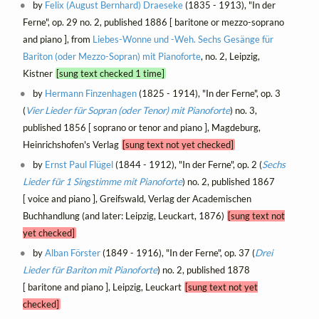
by
Felix (August Bernhard) Draeseke
(1835 - 1913), "In der
Ferne", op. 29 no. 2, published 1886 [ baritone or mezzo-soprano
and piano ], from
Liebes-Wonne und -Weh. Sechs Gesänge für
Bariton (oder Mezzo-Sopran) mit Pianoforte
, no. 2, Leipzig,
Kistner
[sung text checked 1 time]
by
Hermann Finzenhagen
(1825 - 1914), "In der Ferne", op. 3
(
Vier Lieder für Sopran (oder Tenor) mit Pianoforte
) no. 3,
published 1856 [ soprano or tenor and piano ], Magdeburg,
Heinrichshofen's Verlag
[sung text not yet checked]
by
Ernst Paul Flügel
(1844 - 1912), "In der Ferne", op. 2 (
Sechs
Lieder für 1 Singstimme mit Pianoforte
) no. 2, published 1867
[ voice and piano ], Greifswald, Verlag der Academischen
Buchhandlung (and later: Leipzig, Leuckart, 1876)
[sung text not
yet checked]
by
Alban Förster
(1849 - 1916), "In der Ferne", op. 37 (
Drei
Lieder für Bariton mit Pianoforte
) no. 2, published 1878
[ baritone and piano ], Leipzig, Leuckart
[sung text not yet
checked]