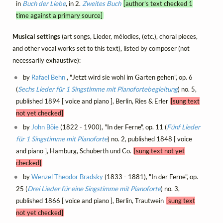
in
Buch der Liebe
, in 2.
Zweites Buch
[author's text checked 1
time against a primary source]
Musical settings
(art songs, Lieder, mélodies, (etc.), choral pieces,
and other vocal works set to this text), listed by composer (not
necessarily exhaustive):
by
Rafael Behn
, "Jetzt wird sie wohl im Garten gehen", op. 6
(
Sechs Lieder für 1 Singstimme mit Pianofortebegleitung
) no. 5,
published 1894 [ voice and piano ], Berlin, Ries & Erler
[sung text
not yet checked]
by
John Böie
(1822 - 1900), "In der Ferne", op. 11 (
Fünf Lieder
für 1 Singstimme mit Pianoforte
) no. 2, published 1848 [ voice
and piano ], Hamburg, Schuberth und Co.
[sung text not yet
checked]
by
Wenzel Theodor Bradsky
(1833 - 1881), "In der Ferne", op.
25 (
Drei Lieder für eine Singstimme mit Pianoforte
) no. 3,
published 1866 [ voice and piano ], Berlin, Trautwein
[sung text
not yet checked]