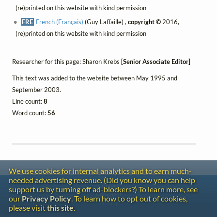
(re)printed on this website with kind permission
FRE
French (Français)
(Guy Laffaille) ,
copyright ©
2016,
(re)printed on this website with kind permission
Researcher for this page: Sharon Krebs
[Senior Associate Editor]
This text was added to the website between May 1995 and
September 2003.
Line count:
8
Word count:
56
We use cookies for internal analytics and to earn much-
needed advertising revenue. (Did you know you can help
Contact
support us by turning off ad-blockers?) To learn more, see
Copyright
our
Privacy Policy
. To learn how to opt out of cookies,
Privacy
please visit
this site
.