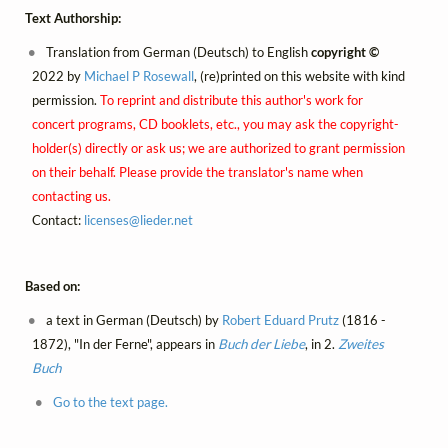
Text Authorship:
Translation from German (Deutsch) to English
copyright ©
2022 by
Michael P Rosewall
, (re)printed on this website with kind
permission.
To reprint and distribute this author's work for
concert programs, CD booklets, etc., you may ask the copyright-
holder(s) directly or ask us; we are authorized to grant permission
on their behalf. Please provide the translator's name when
contacting us.
Contact:
licenses@
lieder.
net
Based on:
a text in German (Deutsch) by
Robert Eduard Prutz
(1816 -
1872), "In der Ferne", appears in
Buch der Liebe
, in 2.
Zweites
Buch
Go to the text page.