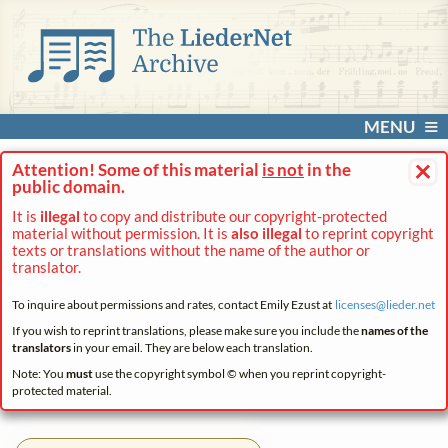
MENU
×
Attention! Some of this material
is not
in the
public domain.
It is
illegal
to copy and distribute our copyright-protected
material without permission. It is
also illegal
to reprint copyright
texts or translations without the name of the author or
translator.
To inquire about permissions and rates, contact Emily Ezust at
licenses@
lieder.
net
If you wish to reprint translations, please make sure you include the
names of the
translators
in your email. They are below each translation.
Note: You
must
use the copyright symbol © when you reprint copyright-
protected material.