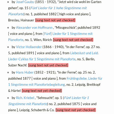
by
Josef Gauby
(1851 - 1932), "Jetzt wird sie wohl im Garten
gehen", op. 15 (
Fünf Lieder für 1 hohe Singstimme mit
Pianoforte
) no. 1, published 1882 [ high voice and piano ],
Breslau, Hainauer
[sung text not yet checked]
by
Alexander von Hoffmann
, "Missgeschick", published 1892
[ voice and piano ], from
[Fünf] Lieder für 1 Singstimme mit
Pianoforte
, no. 1, Wien, Rörich
[sung text not yet checked]
by
Victor Hollaender
(1866 - 1940), "In der Ferne", op. 27 no.
5, published 1891 [ voice and piano ], from
Liebeslust und Leid.
Lieder-Cyklus für 1 Singstimme mit Pianoforte
, no. 5, Berlin,
Sulzer Nachf.
[sung text not yet checked]
by
Hans Huber
(1852 - 1921), "In der Ferne", op. 25 no. 2,
published 1877 [ voice and piano ], from
Frühlingsliebe. Lieder für
1 Singstimme mit Pianofortebegleitung
, no. 2, Leipzig, Breitkopf
& Härtel
[sung text not yet checked]
by
Rich. Kriebel
, "Sehnsucht", op. 1 (
Fünf Lieder für 1
Singstimme mit Pianoforte
) no. 2, published 1875 [ voice and
piano ], Leipzig, Schuberth & Co.
[sung text not yet checked]