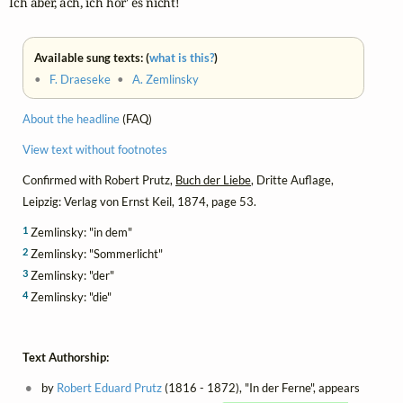
Ich aber, ach, ich hör' es nicht!
Available sung texts: (
what is this?
)
•
F. Draeseke
•
A. Zemlinsky
About the headline
(FAQ)
View text without footnotes
Confirmed with Robert Prutz,
Buch der Liebe
, Dritte Auflage,
Leipzig: Verlag von Ernst Keil, 1874, page 53.
1
Zemlinsky: "in dem"
2
Zemlinsky: "Sommerlicht"
3
Zemlinsky: "der"
4
Zemlinsky: "die"
Text Authorship:
by
Robert Eduard Prutz
(1816 - 1872), "In der Ferne", appears