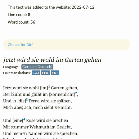
This text was added to the website: 2022-07-12
Line count:
8
Word count:
56
Choose for Diff
Jetzt wird sie wohl im Garten gehen
Language:
German (Deutsch)
Our translations:
CAT
ENG
FRE
1
Jetzt wird sie wohl [im]
 Garten gehen,

2
Der blüht und glüht im [Sonnenlicht]
,

3
Und in [die]
 Ferne wird sie spähen,

Mich aber, ach, mich sieht sie nicht.

4
Und [eine]
 Rose wird sie brechen

Mit stummer Wehmuth im Gesicht,

Und meinen Namen wird sie sprechen.
