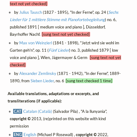
text not yet checked]
by
Julius Tausch
(1827 - 1895), "In der Ferne", op. 24 (
Sechs
Lieder für 1 mittlere Stimme mit Pianofortebegleitung
) no. 6,
published 1891 [ medium voice and piano ], Düsseldorf,
Bayrhoffer Nachf.
[sung text not yet checked]
by
Max von Weinzierl
(1841 - 1898), "Jetzt wird sie wohl im
Garten geh'n", op. 11 (
Fünf Lieder
) no. 3, published 1879 [ low
voice and piano ], Wien, Jägermayer & Germ
[sung text not yet
checked]
by
Alexander Zemlinsky
(1871 - 1942), "In der Ferne", 1889-
1890, from
Sieben Lieder
, no. 6
[sung text checked 1 time]
Available translations, adaptations or excerpts, and
transliterations (if applicable):
CAT
Catalan (Català)
(Salvador Pila) , "A la llunyania",
copyright ©
2013, (re)printed on this website with kind
permission
ENG
English
(Michael P Rosewall) ,
copyright ©
2022,