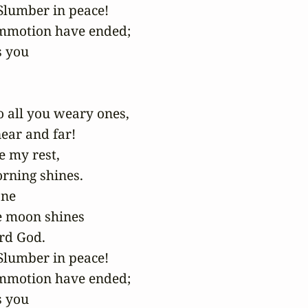
Slumber in peace!

mmotion have ended;

 you

o all you weary ones,

ear and far!

e my rest,

rning shines.

ne

e moon shines

rd God.

Slumber in peace!

mmotion have ended;

 you
