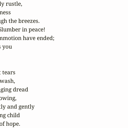
y rustle,

ness

gh the breezes.

Slumber in peace!

mmotion have ended;

 you

tears

wash,

ging dread

owing,

y and gently

ng child

f hope.
