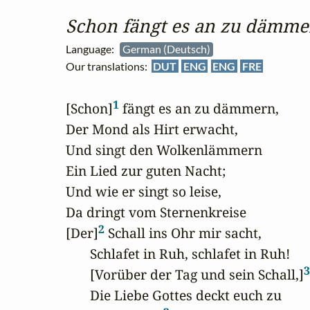
Schon fängt es an zu dämme
Language:
German (Deutsch)
Our translations:
DUT
ENG
ENG
FRE
1
[Schon]
 fängt es an zu dämmern,

Der Mond als Hirt erwacht,

Und singt den Wolkenlämmern

Ein Lied zur guten Nacht;

Und wie er singt so leise,

Da dringt vom Sternenkreise

2
[Der]
 Schall ins Ohr mir sacht,

       Schlafet in Ruh, schlafet in Ruh!

3
       [Vorüber der Tag und sein Schall,]
       Die Liebe Gottes deckt euch zu
