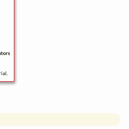
ators
ial.