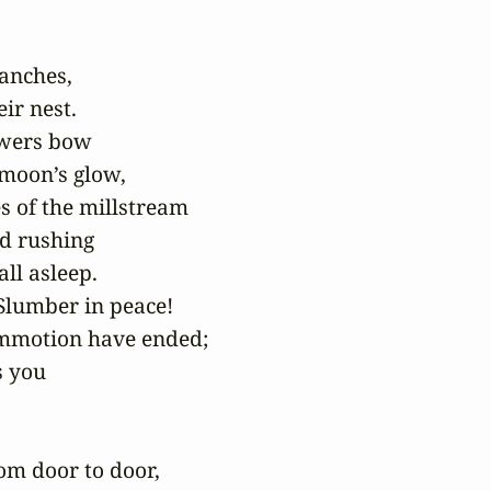
anches,

ir nest.

wers bow

moon’s glow,

 of the millstream

d rushing

l asleep.

Slumber in peace!

mmotion have ended;

 you

m door to door,
