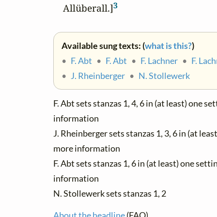
3
       Allüberall.]
Available sung texts: (
what is this?
)
•
F. Abt
•
F. Abt
•
F. Lachner
•
F. Lac
•
J. Rheinberger
•
N. Stollewerk
F. Abt sets stanzas 1, 4, 6 in (at least) one s
information
J. Rheinberger sets stanzas 1, 3, 6 in (at leas
more information
F. Abt sets stanzas 1, 6 in (at least) one sett
information
N. Stollewerk sets stanzas 1, 2
About the headline
(FAQ)