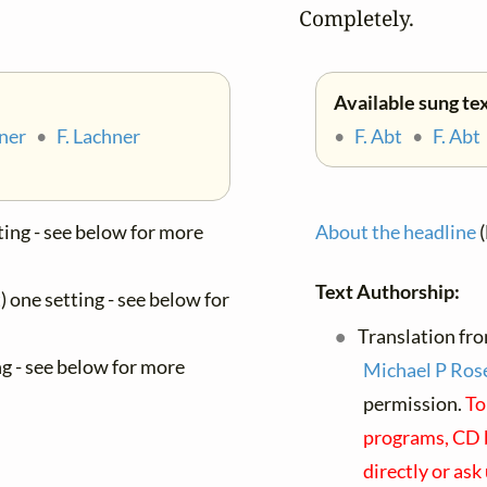
Completely.
Available sung tex
hner
•
F. Lachner
•
F. Abt
•
F. Abt
etting - see below for more
About the headline
(
Text Authorship:
t) one setting - see below for
Translation fr
ing - see below for more
Michael P Ros
permission.
To
programs, CD b
directly or ask