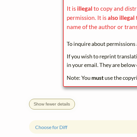
It is
illegal
to copy and dist
permission. It is
also illegal
name of the author or trans
To inquire about permissions 
If you wish to reprint transla
in your email. They are below 
Note: You
must
use the copyr
Show fewer details
Choose for Diff