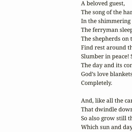
A beloved guest,

The song of the ha
In the shimmering 
The ferryman sleeps 
The shepherds on 
Find rest around the
Slumber in peace! 
The day and its co
God’s love blankets
Completely.

And, like all the can
That dwindle down 
So also grow still t
Which sun and day