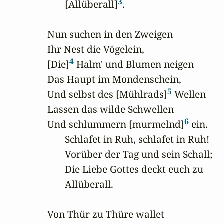
3
       [Allüberall]
.

Nun suchen in den Zweigen

Ihr Nest die Vögelein,

4
[Die]
 Halm' und Blumen neigen

Das Haupt im Mondenschein,

5
Und selbst des [Mühlrads]
 Wellen

Lassen das wilde Schwellen

6
Und schlummern [murmelnd]
 ein.

       Schlafet in Ruh, schlafet in Ruh!

       Vorüber der Tag und sein Schall;

       Die Liebe Gottes deckt euch zu

       Allüberall.

Von Thür zu Thüre wallet
