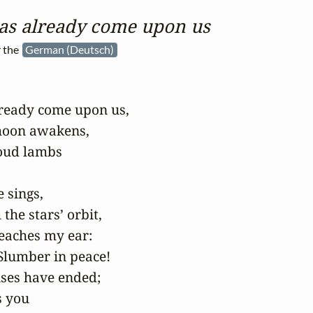
has already come upon us
r the
German (Deutsch)
lready come upon us,

oon awakens,

oud lambs

sings,

he stars’ orbit,

eaches my ear:

Slumber in peace!

ses have ended;

 you
