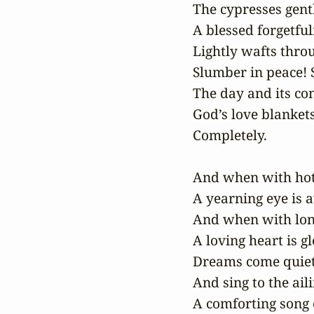
The cypresses gentl
A blessed forgetful
Lightly wafts throu
Slumber in peace! 
The day and its co
God’s love blankets
Completely.

And when with hot 
A yearning eye is a
And when with lon
A loving heart is gl
Dreams come quietl
And sing to the aili
A comforting song o