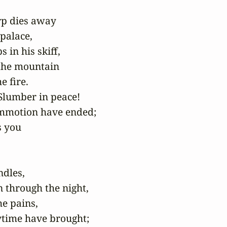
rp dies away

palace,

in his skiff,

the mountain

 fire.

Slumber in peace!

mmotion have ended;

 you

dles,

through the night,

he pains,

time have brought;
