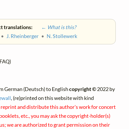
t translations:
← What is this?
•
J. Rheinberger
•
N. Stollewerk
FAQ)
om German (Deutsch) to English
copyright ©
2022 by
ewall
, (re)printed on this website with kind
 reprint and distribute this author's work for concert
ooklets, etc., you may ask the copyright-holder(s)
 us; we are authorized to grant permission on their