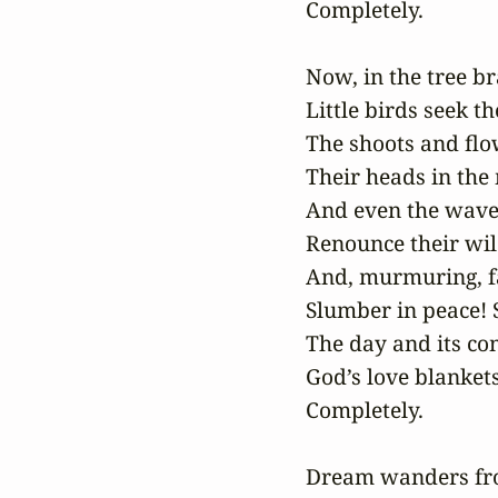
Completely.

Now, in the tree br
Little birds seek the
The shoots and flo
Their heads in the 
And even the waves
Renounce their wil
And, murmuring, fal
Slumber in peace! 
The day and its co
God’s love blankets
Completely.

Dream wanders fro