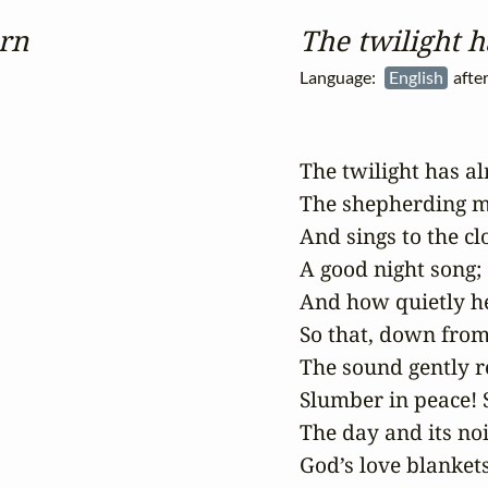
rn
The twilight 
Language:
English
afte
The twilight has a
The shepherding m
And sings to the cl
A good night song;

And how quietly he 
So that, down from t
The sound gently r
Slumber in peace! 
The day and its noi
God’s love blankets