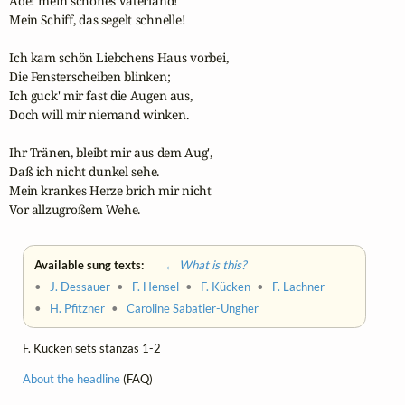
Ade! mein schönes Vaterland!

Mein Schiff, das segelt schnelle!

Ich kam schön Liebchens Haus vorbei,

Die Fensterscheiben blinken;

Ich guck' mir fast die Augen aus,

Doch will mir niemand winken.

Ihr Tränen, bleibt mir aus dem Aug',

Daß ich nicht dunkel sehe.

Mein krankes Herze brich mir nicht

Vor allzugroßem Wehe.
Available sung texts:
← What is this?
•
J. Dessauer
•
F. Hensel
•
F. Kücken
•
F. Lachner
•
H. Pfitzner
•
Caroline Sabatier-Ungher
F. Kücken sets stanzas 1-2
About the headline
(FAQ)