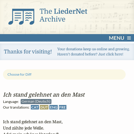
MENU
Choose for Diff
Ich stand gelehnet an den Mast
Language:
German (Deutsch)
Our translations:
CAT
DUT
ENG
FRE
Ich stand gelehnet an den Mast,

Und zählte jede Welle.
